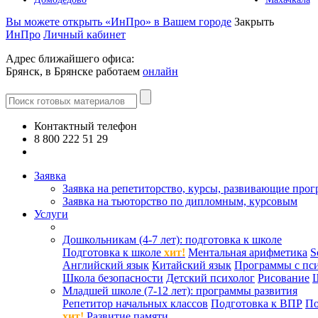
Вы можете открыть «ИнПро» в Вашем городе
Закрыть
ИнПро
Личный кабинет
Адрес ближайшего офиса:
Брянск, в Брянске работаем
онлайн
Контактный телефон
8 800 222 51 29
Все контакты
Заявка
Заявка на репетиторство, курсы, развивающие про
Заявка на тьюторство по дипломным, курсовым
Услуги
Дошкольникам (4-7 лет): подготовка к школе
Подготовка к школе
хит!
Ментальная арифметика
S
Английский язык
Китайский язык
Программы с пс
Школа безопасности
Детский психолог
Рисование
Младшей школе (7-12 лет): программы развития
Репетитор начальных классов
Подготовка к ВПР
По
хит!
Развитие памяти