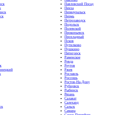
нск
Павловский Посад
к
Пенза
инск
Первоуральск
ск
Пермь
Петрозаводск
Подольск
Полевской
Прокопьевск
Прохладный
Псков
Путилково
Пушкино
Пятигорск
Раменское
Ревда
к
Реутов
знецкий
Ржев
к
Рославль
Россошь
Ростов-На-Дону
Рубцовск
Рыбинск
Рязань
Салават
Салехард
ск
Сальск
Самара
Санкт-Петербург