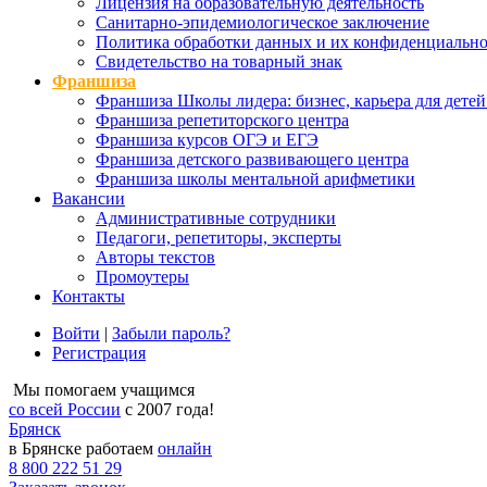
Лицензия на образовательную деятельность
Санитарно-эпидемиологическое заключение
Политика обработки данных и их конфиденциально
Свидетельство на товарный знак
Франшиза
Франшиза Школы лидера: бизнес, карьера для детей
Франшиза репетиторского центра
Франшиза курсов ОГЭ и ЕГЭ
Франшиза детского развивающего центра
Франшиза школы ментальной арифметики
Вакансии
Административные сотрудники
Педагоги, репетиторы, эксперты
Авторы текстов
Промоутеры
Контакты
Войти
|
Забыли пароль?
Регистрация
Мы помогаем учащимся
со всей России
с 2007 года!
Брянск
в Брянске работаем
онлайн
8 800 222 51 29