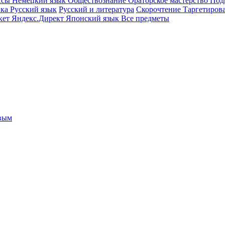
ссы
Немецкий язык
Обществознание
Ораторское мастерство
Под
ика
Русский язык
Русский и литература
Скорочтение
Таргетиров
кет
Яндекс.Директ
Японский язык
Все предметы
овым