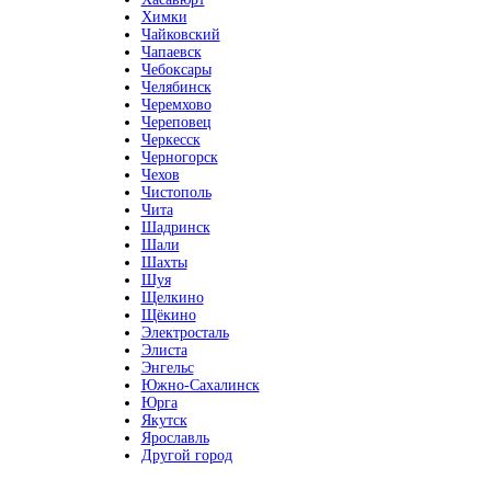
Химки
Чайковский
Чапаевск
Чебоксары
Челябинск
Черемхово
Череповец
Черкесск
Черногорск
Чехов
Чистополь
Чита
Шадринск
Шали
Шахты
Шуя
Щелкино
Щёкино
Электросталь
Элиста
Энгельс
Южно-Сахалинск
Юрга
Якутск
Ярославль
Другой город