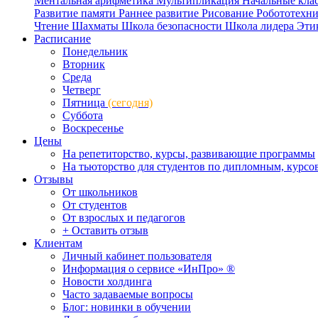
Ментальная арифметика
Мультипликация
Начальные кла
Развитие памяти
Раннее развитие
Рисование
Робототехн
Чтение
Шахматы
Школа безопасности
Школа лидера
Эти
Расписание
Понедельник
Вторник
Среда
Четверг
Пятница
(сегодня)
Суббота
Воскресенье
Цены
На репетиторство, курсы, развивающие программы
На тьюторство для студентов по дипломным, курс
Отзывы
От школьников
От студентов
От взрослых и педагогов
+ Оставить отзыв
Клиентам
Личный кабинет пользователя
Информация о сервисе «ИнПро» ®
Новости холдинга
Часто задаваемые вопросы
Блог: новинки в обучении