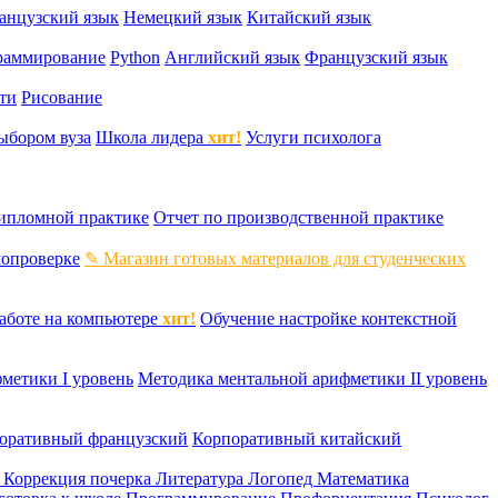
анцузский язык
Немецкий язык
Китайский язык
раммирование
Python
Английский язык
Французский язык
ти
Рисование
ыбором вуза
Школа лидера
хит!
Услуги психолога
дипломной практике
Отчет по производственной практике
мопроверке
✎ Магазин готовых материалов для студенческих
аботе на компьютере
хит!
Обучение настройке контекстной
метики I уровень
Методика ментальной арифметики II уровень
оративный французский
Корпоративный китайский
к
Коррекция почерка
Литература
Логопед
Математика