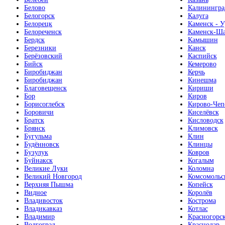
Белово
Калинингра
Белогорск
Калуга
Белорецк
Каменск - У
Белореченск
Каменск-Ша
Бердск
Камышин
Березники
Канск
Берёзовский
Каспийск
Бийск
Кемерово
Биробиджан
Керчь
Биробиджан
Кинешма
Благовещенск
Кириши
Бор
Киров
Борисоглебск
Кирово-Чеп
Боровичи
Киселёвск
Братск
Кисловодск
Брянск
Климовск
Бугульма
Клин
Будённовск
Клинцы
Бузулук
Ковров
Буйнакск
Когалым
Великие Луки
Коломна
Великий Новгород
Комсомольс
Верхняя Пышма
Копейск
Видное
Королёв
Владивосток
Кострома
Владикавказ
Котлас
Владимир
Красногорс
Волгоград
Краснодар