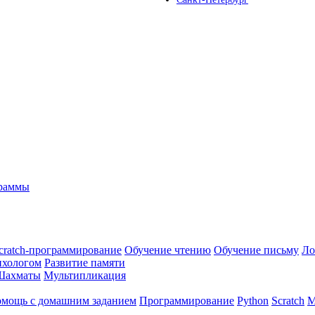
граммы
cratch-программирование
Обучение чтению
Обучение письму
Ло
ихологом
Развитие памяти
Шахматы
Мультипликация
мощь с домашним заданием
Программирование
Python
Scratch
М