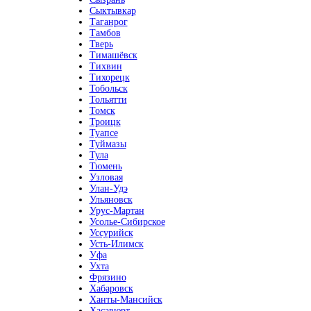
Сыктывкар
Таганрог
Тамбов
Тверь
Тимашёвск
Тихвин
Тихорецк
Тобольск
Тольятти
Томск
Троицк
Туапсе
Туймазы
Тула
Тюмень
Узловая
Улан-Удэ
Ульяновск
Урус-Мартан
Усолье-Сибирское
Уссурийск
Усть-Илимск
Уфа
Ухта
Фрязино
Хабаровск
Ханты-Мансийск
Хасавюрт