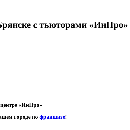
 Брянске с тьюторами «ИнПро»
м центре «ИнПро»
ашем городе по
франшизе
!