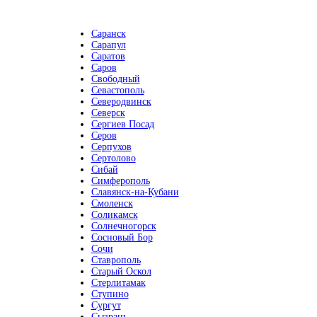
Саранск
Сарапул
Саратов
Саров
Свободный
Севастополь
Северодвинск
Северск
Сергиев Посад
Серов
Серпухов
Сертолово
Сибай
Симферополь
Славянск-на-Кубани
Смоленск
Соликамск
Солнечногорск
Сосновый Бор
Сочи
Ставрополь
Старый Оскол
Стерлитамак
Ступино
Сургут
Сызрань