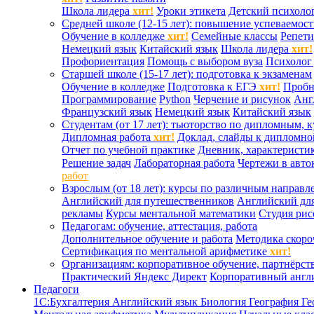
Школа лидера
хит!
Уроки этикета
Детский психоло
Средней школе (12-15 лет): повышение успеваемос
Обучение в колледже
хит!
Семейные классы
Репети
Немецкий язык
Китайский язык
Школа лидера
хит!
Профориентация
Помощь с выбором вуза
Психолог 
Старшей школе (15-17 лет): подготовка к экзаменам
Обучение в колледже
Подготовка к ЕГЭ
хит!
Проб
Программирование
Python
Черчение и рисунок
Анг
Французский язык
Немецкий язык
Китайский язык
Студентам (от 17 лет): тьюторство по дипломным, 
Дипломная работа
хит!
Доклад, слайды к дипломно
Отчет по учебной практике
Дневник, характеристик
Решение задач
Лабораторная работа
Чертежи в авто
работ
Взрослым (от 18 лет): курсы по различным направл
Английский для путешественников
Английский дл
рекламы
Курсы ментальной математики
Студия ри
Педагогам: обучение, аттестация, работа
Дополнительное обучение и работа
Методика скоро
Сертификация по ментальной арифметике
хит!
Организациям: корпоративное обучение, партнёрст
Практический Яндекс Директ
Корпоративный англ
Педагоги
1С:Бухгалтерия
Английский язык
Биология
География
Ге