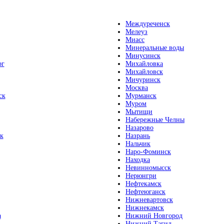
Междуреченск
Мелеуз
Миасс
Минеральные воды
Минусинск
рг
Михайловка
Михайловск
Мичуринск
Москва
ск
Мурманск
Муром
Мытищи
Набережные Челны
Назарово
к
Назрань
Нальчик
Наро-Фоминск
Находка
Невинномысск
Нерюнгри
Нефтекамск
Нефтеюганск
Нижневартовск
Нижнекамск
а
Нижний Новгород
Нижний Тагил