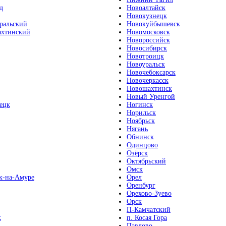
д
Новоалтайск
Новокузнецк
ральский
Новокуйбышевск
хтинский
Новомосковск
Новороссийск
Новосибирск
Новотроицк
Новоуральск
Новочебоксарск
Новочеркасск
Новошахтинск
Новый Уренгой
ецк
Ногинск
Норильск
Ноябрьск
Нягань
Обнинск
Одинцово
Озёрск
Октябрьский
Омск
к-на-Амуре
Орел
Оренбург
Орехово-Зуево
Орск
П-Камчатский
к
п. Косая Гора
Павлово