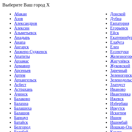
Выберите Ваш город
X
Абакан
Донской
Азов
Дубна
Александров
Евпатория
Алексин
Егорьевск
Альметьевск
Ейск
Анадырь
Екатеринбу
Анапа
Елабуга
Ангарск
Елец
Анжеро-Судженск
Ессентуки
Апатиты
Железногор
Арзамас
Жигулёвск
Армавир
Жуковский
Арсеньев
Заречный
Артем
Зеленогорск
Архангельск
Зеленодольс
Асбест
Златоуст
Астрахань
Иваново
Ачинск
Ивантеевка
Балаково
Ижевск
Балахна
Избербаш
Балашиха
Иркутск
Балашов
Искитим
Барнаул
Ишим
Батайск
Ишимбай
Белгород
Йошкар-Ол
Белебей
Казань