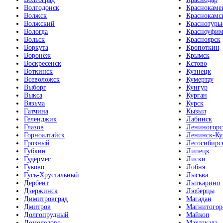
Волгодонск
Краснокаме
Волжск
Краснокамс
Волжский
Краснотурь
Вологда
Красноуфим
Вольск
Красноярск
Воркута
Кропоткин
Воронеж
Крымск
Воскресенск
Кстово
Воткинск
Кузнецк
Всеволожск
Кумертау
Выборг
Кунгур
Выкса
Курган
Вязьма
Курск
Гатчина
Кызыл
Геленджик
Лабинск
Глазов
Лениногорс
Горноалтайск
Ленинск-Ку
Грозный
Лесосибирс
Губкин
Липецк
Гудермес
Лиски
Гуково
Лобня
Гусь-Хрустальный
Лысьва
Дербент
Лыткарино
Дзержинск
Люберцы
Димитровград
Магадан
Дмитров
Магнитогор
Долгопрудный
Майкоп
Домодедово
Махачкала