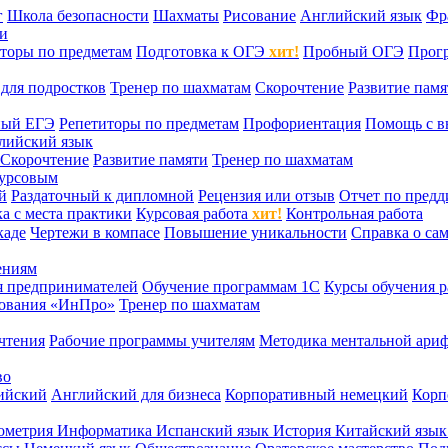
г
Школа безопасности
Шахматы
Рисование
Английский язык
Фр
ти
торы по предметам
Подготовка к ОГЭ
хит!
Пробный ОГЭ
Прог
для подростков
Тренер по шахматам
Скорочтение
Развитие памя
ный ЕГЭ
Репетиторы по предметам
Профориентация
Помощь с в
лийский язык
Скорочтение
Развитие памяти
Тренер по шахматам
курсовым
й
Раздаточный к дипломной
Рецензия или отзыв
Отчет по пред
а с места практики
Курсовая работа
хит!
Контрольная работа
каде
Чертежи в компасе
Повышение уникальности
Справка о са
ениям
я предпринимателей
Обучение программам 1С
Курсы обучения р
сования «ИнПро»
Тренер по шахматам
чтения
Рабочие программы учителям
Методика ментальной ариф
во
ийский
Английский для бизнеса
Корпоративный немецкий
Корп
ометрия
Информатика
Испанский язык
История
Китайский язы