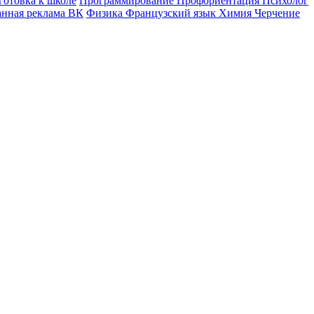
готовка к школе
Программирование
Профориентация
Психолог
анная реклама ВК
Физика
Французский язык
Химия
Черчение