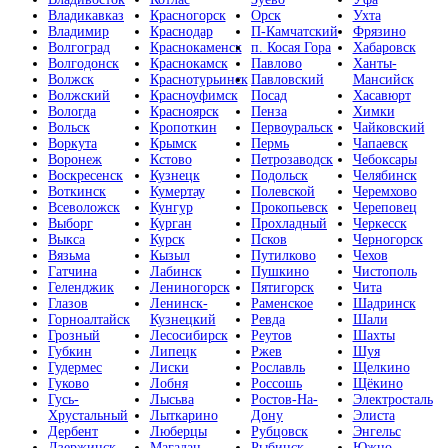
Владикавказ
Красногорск
Орск
Ухта
Владимир
Краснодар
П-Камчатский
Фрязино
Волгоград
Краснокаменск
п. Косая Гора
Хабаровск
Волгодонск
Краснокамск
Павлово
Ханты-
Волжск
Краснотурьинск
Павловский
Мансийск
Волжский
Красноуфимск
Посад
Хасавюрт
Вологда
Красноярск
Пенза
Химки
Вольск
Кропоткин
Первоуральск
Чайковский
Воркута
Крымск
Пермь
Чапаевск
Воронеж
Кстово
Петрозаводск
Чебоксары
Воскресенск
Кузнецк
Подольск
Челябинск
Воткинск
Кумертау
Полевской
Черемхово
Всеволожск
Кунгур
Прокопьевск
Череповец
Выборг
Курган
Прохладный
Черкесск
Выкса
Курск
Псков
Черногорск
Вязьма
Кызыл
Путилково
Чехов
Гатчина
Лабинск
Пушкино
Чистополь
Геленджик
Лениногорск
Пятигорск
Чита
Глазов
Ленинск-
Раменское
Шадринск
Горноалтайск
Кузнецкий
Ревда
Шали
Грозный
Лесосибирск
Реутов
Шахты
Губкин
Липецк
Ржев
Шуя
Гудермес
Лиски
Рославль
Щелкино
Гуково
Лобня
Россошь
Щёкино
Гусь-
Лысьва
Ростов-На-
Электросталь
Хрустальный
Лыткарино
Дону
Элиста
Дербент
Люберцы
Рубцовск
Энгельс
Дзержинск
Магадан
Рыбинск
Южно-