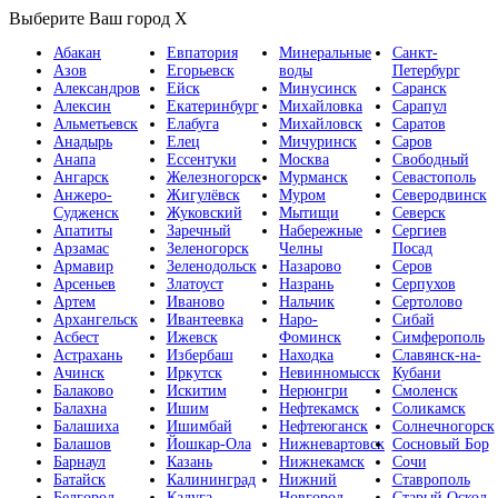
Выберите Ваш город
X
Абакан
Евпатория
Минеральные
Санкт-
Азов
Егорьевск
воды
Петербург
Александров
Ейск
Минусинск
Саранск
Алексин
Екатеринбург
Михайловка
Сарапул
Альметьевск
Елабуга
Михайловск
Саратов
Анадырь
Елец
Мичуринск
Саров
Анапа
Ессентуки
Москва
Свободный
Ангарск
Железногорск
Мурманск
Севастополь
Анжеро-
Жигулёвск
Муром
Северодвинск
Судженск
Жуковский
Мытищи
Северск
Апатиты
Заречный
Набережные
Сергиев
Арзамас
Зеленогорск
Челны
Посад
Армавир
Зеленодольск
Назарово
Серов
Арсеньев
Златоуст
Назрань
Серпухов
Артем
Иваново
Нальчик
Сертолово
Архангельск
Ивантеевка
Наро-
Сибай
Асбест
Ижевск
Фоминск
Симферополь
Астрахань
Избербаш
Находка
Славянск-на-
Ачинск
Иркутск
Невинномысск
Кубани
Балаково
Искитим
Нерюнгри
Смоленск
Балахна
Ишим
Нефтекамск
Соликамск
Балашиха
Ишимбай
Нефтеюганск
Солнечногорск
Балашов
Йошкар-Ола
Нижневартовск
Сосновый Бор
Барнаул
Казань
Нижнекамск
Сочи
Батайск
Калининград
Нижний
Ставрополь
Белгород
Калуга
Новгород
Старый Оскол