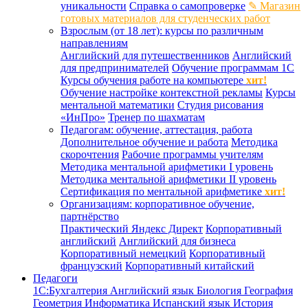
уникальности
Справка о самопроверке
✎ Магазин
готовых материалов для студенческих работ
Взрослым (от 18 лет): курсы по различным
направлениям
Английский для путешественников
Английский
для предпринимателей
Обучение программам 1С
Курсы обучения работе на компьютере
хит!
Обучение настройке контекстной рекламы
Курсы
ментальной математики
Студия рисования
«ИнПро»
Тренер по шахматам
Педагогам: обучение, аттестация, работа
Дополнительное обучение и работа
Методика
скорочтения
Рабочие программы учителям
Методика ментальной арифметики I уровень
Методика ментальной арифметики II уровень
Сертификация по ментальной арифметике
хит!
Организациям: корпоративное обучение,
партнёрство
Практический Яндекс Директ
Корпоративный
английский
Английский для бизнеса
Корпоративный немецкий
Корпоративный
французский
Корпоративный китайский
Педагоги
1С:Бухгалтерия
Английский язык
Биология
География
Геометрия
Информатика
Испанский язык
История