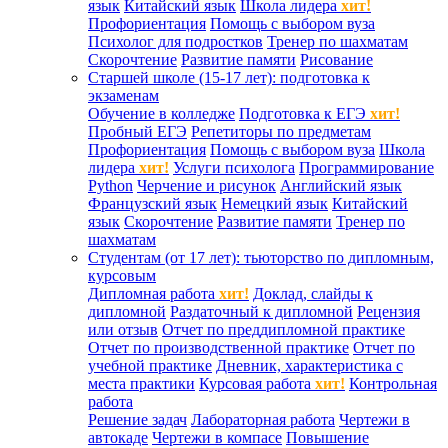
язык
Китайский язык
Школа лидера
хит!
Профориентация
Помощь с выбором вуза
Психолог для подростков
Тренер по шахматам
Скорочтение
Развитие памяти
Рисование
Старшей школе (15-17 лет): подготовка к
экзаменам
Обучение в колледже
Подготовка к ЕГЭ
хит!
Пробный ЕГЭ
Репетиторы по предметам
Профориентация
Помощь с выбором вуза
Школа
лидера
хит!
Услуги психолога
Программирование
Python
Черчение и рисунок
Английский язык
Французский язык
Немецкий язык
Китайский
язык
Скорочтение
Развитие памяти
Тренер по
шахматам
Студентам (от 17 лет): тьюторство по дипломным,
курсовым
Дипломная работа
хит!
Доклад, слайды к
дипломной
Раздаточный к дипломной
Рецензия
или отзыв
Отчет по преддипломной практике
Отчет по производственной практике
Отчет по
учебной практике
Дневник, характеристика с
места практики
Курсовая работа
хит!
Контрольная
работа
Решение задач
Лабораторная работа
Чертежи в
автокаде
Чертежи в компасе
Повышение