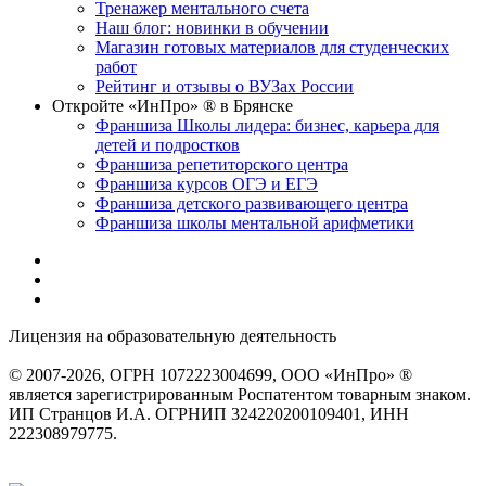
Тренажер ментального счета
Наш блог: новинки в обучении
Магазин готовых материалов для студенческих
работ
Рейтинг и отзывы о ВУЗах России
Откройте «ИнПро» ® в Брянске
Франшиза Школы лидера: бизнес, карьера для
детей и подростков
Франшиза репетиторского центра
Франшиза курсов ОГЭ и ЕГЭ
Франшиза детского развивающего центра
Франшиза школы ментальной арифметики
Лицензия на образовательную деятельность
серия 22Л01 №
0002491
© 2007-2026, ОГРН 1072223004699, ООО «ИнПро» ®
является зарегистрированным Роспатентом товарным знаком.
ИП Странцов И.А. ОГРНИП 324220200109401, ИНН
222308979775.
Разработка сайтов
веб-студия «Rouks»