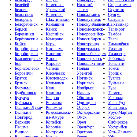
Белебей
Каменск -
Нижний
Стерлитамак
Белово
Уральский
Тагил
Ступино
Белогорск
Каменск-
Новоалтайск
Сургут
Белорецк
Шахтинский
Новокузнецк
Сызрань
Белореченск
Камышин
Новокуйбышевск
Сыктывкар
Бердск
Канск
Новомосковск
Таганрог
Березники
Каспийск
Новороссийск
Тамбов
Берёзовский
Кемерово
Новосибирск
Тверь
Бийск
Керчь
Новотроицк
Тимашёвск
Биробиджан
Кинешма
Новоуральск
Тихвин
Биробиджан
Кириши
Новочебоксарск
Тихорецк
Благовещенск
Киров
Новочеркасск
Тобольск
Бор
Кирово-
Новошахтинск
Тольятти
Борисоглебск
Чепецк
Новый
Томск
Боровичи
Киселёвск
Уренгой
Троицк
Братск
Кисловодск
Ногинск
Туапсе
Брянск
Климовск
Норильск
Туймазы
Бугульма
Клин
Ноябрьск
Тула
Будённовск
Клинцы
Нягань
Тюмень
Бузулук
Ковров
Обнинск
Узловая
Буйнакск
Когалым
Одинцово
Улан-Удэ
Великие Луки
Коломна
Озёрск
Ульяновск
Великий
Комсомольск-
Октябрьский
Урус-Мартан
Новгород
на-Амуре
Омск
Усолье-
Верхняя
Копейск
Орел
Сибирское
Пышма
Королёв
Оренбург
Уссурийск
Видное
Кострома
Орехово-
Усть-Илимск
Владивосток
Котлас
Зуево
Уфа