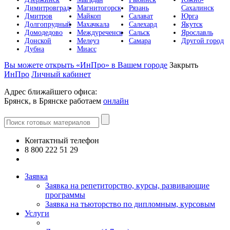
Димитровград
Магнитогорск
Рязань
Сахалинск
Дмитров
Майкоп
Салават
Юрга
Долгопрудный
Махачкала
Салехард
Якутск
Домодедово
Междуреченск
Сальск
Ярославль
Донской
Мелеуз
Самара
Другой город
Дубна
Миасс
Вы можете открыть «ИнПро» в Вашем городе
Закрыть
ИнПро
Личный кабинет
Адрес ближайшего офиса:
Брянск, в Брянске работаем
онлайн
Контактный телефон
8 800 222 51 29
Все контакты
Заявка
Заявка на репетиторство, курсы, развивающие
программы
Заявка на тьюторство по дипломным, курсовым
Услуги