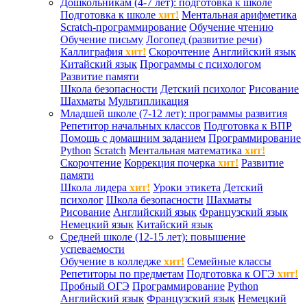
Дошкольникам (4-7 лет): подготовка к школе
Подготовка к школе
хит!
Ментальная арифметика
Scratch-программирование
Обучение чтению
Обучение письму
Логопед (развитие речи)
Каллиграфия
хит!
Скорочтение
Английский язык
Китайский язык
Программы с психологом
Развитие памяти
Школа безопасности
Детский психолог
Рисование
Шахматы
Мультипликация
Младшей школе (7-12 лет): программы развития
Репетитор начальных классов
Подготовка к ВПР
Помощь с домашним заданием
Программирование
Python
Scratch
Ментальная математика
хит!
Скорочтение
Коррекция почерка
хит!
Развитие
памяти
Школа лидера
хит!
Уроки этикета
Детский
психолог
Школа безопасности
Шахматы
Рисование
Английский язык
Французский язык
Немецкий язык
Китайский язык
Средней школе (12-15 лет): повышение
успеваемости
Обучение в колледже
хит!
Семейные классы
Репетиторы по предметам
Подготовка к ОГЭ
хит!
Пробный ОГЭ
Программирование
Python
Английский язык
Французский язык
Немецкий