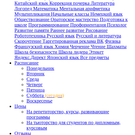
Китайский язык
Коррекция почерка
Литература
Логопед
Математика
Ментальная арифметика
Мультипликация
Начальные классы
Немецкий язык
Обществознание
Ораторское мастерство
Подготовка к
школе
Программирование
Профориентация
Психолог
Развитие памяти
Раннее развитие
Рисование
Робототехника
Русский язык
Русский и литература
Скорочтение
Таргетированная реклама ВК
Физика
Французский язык
Химия
Черчение
Чтение
Шахматы
Школа безопасности
Школа лидера
Этикет
Яндекс.Директ
Японский язык
Все предметы
Расписание
Понедельник
Вторник
Среда
Четверг
Пятница
Суббота
(сегодня)
Воскресенье
Цены
На репетиторство, курсы, развивающие
программы
На тьюторство для студентов по дипломным,
курсовым
Отзывы