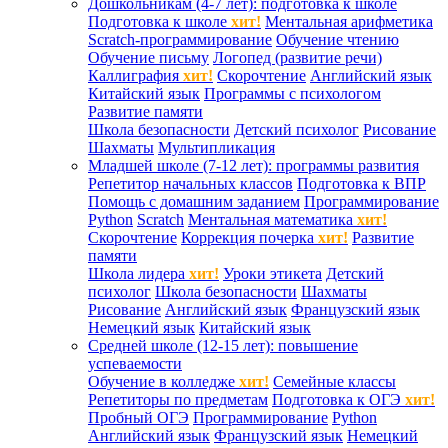
Дошкольникам (4-7 лет): подготовка к школе
Подготовка к школе
хит!
Ментальная арифметика
Scratch-программирование
Обучение чтению
Обучение письму
Логопед (развитие речи)
Каллиграфия
хит!
Скорочтение
Английский язык
Китайский язык
Программы с психологом
Развитие памяти
Школа безопасности
Детский психолог
Рисование
Шахматы
Мультипликация
Младшей школе (7-12 лет): программы развития
Репетитор начальных классов
Подготовка к ВПР
Помощь с домашним заданием
Программирование
Python
Scratch
Ментальная математика
хит!
Скорочтение
Коррекция почерка
хит!
Развитие
памяти
Школа лидера
хит!
Уроки этикета
Детский
психолог
Школа безопасности
Шахматы
Рисование
Английский язык
Французский язык
Немецкий язык
Китайский язык
Средней школе (12-15 лет): повышение
успеваемости
Обучение в колледже
хит!
Семейные классы
Репетиторы по предметам
Подготовка к ОГЭ
хит!
Пробный ОГЭ
Программирование
Python
Английский язык
Французский язык
Немецкий