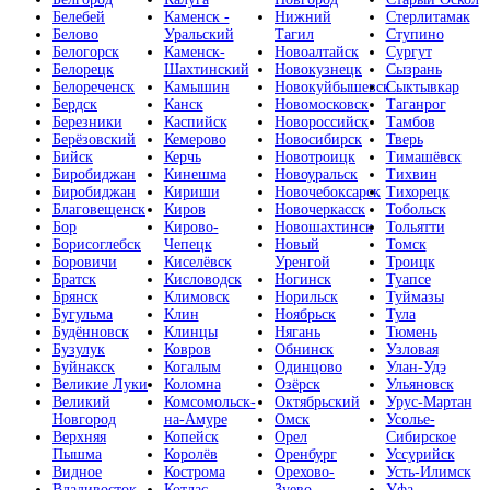
Белебей
Каменск -
Нижний
Стерлитамак
Белово
Уральский
Тагил
Ступино
Белогорск
Каменск-
Новоалтайск
Сургут
Белорецк
Шахтинский
Новокузнецк
Сызрань
Белореченск
Камышин
Новокуйбышевск
Сыктывкар
Бердск
Канск
Новомосковск
Таганрог
Березники
Каспийск
Новороссийск
Тамбов
Берёзовский
Кемерово
Новосибирск
Тверь
Бийск
Керчь
Новотроицк
Тимашёвск
Биробиджан
Кинешма
Новоуральск
Тихвин
Биробиджан
Кириши
Новочебоксарск
Тихорецк
Благовещенск
Киров
Новочеркасск
Тобольск
Бор
Кирово-
Новошахтинск
Тольятти
Борисоглебск
Чепецк
Новый
Томск
Боровичи
Киселёвск
Уренгой
Троицк
Братск
Кисловодск
Ногинск
Туапсе
Брянск
Климовск
Норильск
Туймазы
Бугульма
Клин
Ноябрьск
Тула
Будённовск
Клинцы
Нягань
Тюмень
Бузулук
Ковров
Обнинск
Узловая
Буйнакск
Когалым
Одинцово
Улан-Удэ
Великие Луки
Коломна
Озёрск
Ульяновск
Великий
Комсомольск-
Октябрьский
Урус-Мартан
Новгород
на-Амуре
Омск
Усолье-
Верхняя
Копейск
Орел
Сибирское
Пышма
Королёв
Оренбург
Уссурийск
Видное
Кострома
Орехово-
Усть-Илимск
Владивосток
Котлас
Зуево
Уфа