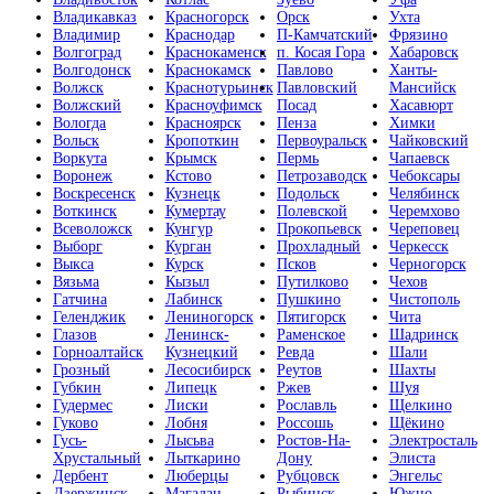
Владикавказ
Красногорск
Орск
Ухта
Владимир
Краснодар
П-Камчатский
Фрязино
Волгоград
Краснокаменск
п. Косая Гора
Хабаровск
Волгодонск
Краснокамск
Павлово
Ханты-
Волжск
Краснотурьинск
Павловский
Мансийск
Волжский
Красноуфимск
Посад
Хасавюрт
Вологда
Красноярск
Пенза
Химки
Вольск
Кропоткин
Первоуральск
Чайковский
Воркута
Крымск
Пермь
Чапаевск
Воронеж
Кстово
Петрозаводск
Чебоксары
Воскресенск
Кузнецк
Подольск
Челябинск
Воткинск
Кумертау
Полевской
Черемхово
Всеволожск
Кунгур
Прокопьевск
Череповец
Выборг
Курган
Прохладный
Черкесск
Выкса
Курск
Псков
Черногорск
Вязьма
Кызыл
Путилково
Чехов
Гатчина
Лабинск
Пушкино
Чистополь
Геленджик
Лениногорск
Пятигорск
Чита
Глазов
Ленинск-
Раменское
Шадринск
Горноалтайск
Кузнецкий
Ревда
Шали
Грозный
Лесосибирск
Реутов
Шахты
Губкин
Липецк
Ржев
Шуя
Гудермес
Лиски
Рославль
Щелкино
Гуково
Лобня
Россошь
Щёкино
Гусь-
Лысьва
Ростов-На-
Электросталь
Хрустальный
Лыткарино
Дону
Элиста
Дербент
Люберцы
Рубцовск
Энгельс
Дзержинск
Магадан
Рыбинск
Южно-