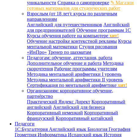
уникальности
Справка о самопроверке
✎ Магазин
готовых материалов для студенческих работ
Взрослым (от 18 лет): курсы по различным
направлениям
Английский для путешественников
Английский
для предпринимателей
Обучение программам 1С
Курсы обучения работе на компьютере
хит!
Обучение настройке контекстной рекламы
Курсы
ментальной математики
Студия рисования
«ИнПро»
Тренер по шахматам
Педагогам: обучение, аттестация, работа
Дополнительное обучение и работа
Методика
скорочтения
Рабочие программы учителям
Методика ментальной арифметики I уровень
Методика ментальной арифметики II уровень
Сертификация по ментальной арифметике
хит!
Организациям: корпоративное обучение,
партнёрство
Практический Яндекс Директ
Корпоративный
английский
Английский для бизнеса
Корпоративный немецкий
Корпоративный
французский
Корпоративный китайский
Педагоги
1С:Бухгалтерия
Английский язык
Биология
География
Геометрия
Информатика
Испанский язык
История