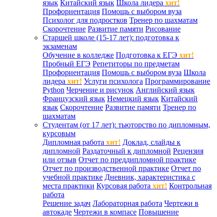
язык
Китайский язык
Школа лидера
хит!
Профориентация
Помощь с выбором вуза
Психолог для подростков
Тренер по шахматам
Скорочтение
Развитие памяти
Рисование
Старшей школе (15-17 лет): подготовка к
экзаменам
Обучение в колледже
Подготовка к ЕГЭ
хит!
Пробный ЕГЭ
Репетиторы по предметам
Профориентация
Помощь с выбором вуза
Школа
лидера
хит!
Услуги психолога
Программирование
Python
Черчение и рисунок
Английский язык
Французский язык
Немецкий язык
Китайский
язык
Скорочтение
Развитие памяти
Тренер по
шахматам
Студентам (от 17 лет): тьюторство по дипломным,
курсовым
Дипломная работа
хит!
Доклад, слайды к
дипломной
Раздаточный к дипломной
Рецензия
или отзыв
Отчет по преддипломной практике
Отчет по производственной практике
Отчет по
учебной практике
Дневник, характеристика с
места практики
Курсовая работа
хит!
Контрольная
работа
Решение задач
Лабораторная работа
Чертежи в
автокаде
Чертежи в компасе
Повышение