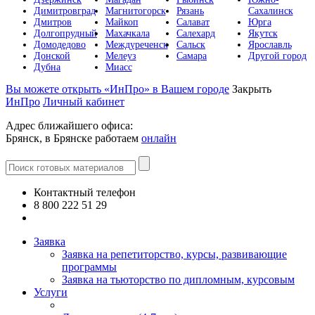
Димитровград
Магнитогорск
Рязань
Сахалинск
Дмитров
Майкоп
Салават
Юрга
Долгопрудный
Махачкала
Салехард
Якутск
Домодедово
Междуреченск
Сальск
Ярославль
Донской
Мелеуз
Самара
Другой город
Дубна
Миасс
Вы можете открыть «ИнПро» в Вашем городе
Закрыть
ИнПро
Личный кабинет
Адрес ближайшего офиса:
Брянск, в Брянске работаем
онлайн
Контактный телефон
8 800 222 51 29
Все контакты
Заявка
Заявка на репетиторство, курсы, развивающие
программы
Заявка на тьюторство по дипломным, курсовым
Услуги