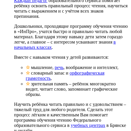
Каждый педагог
образовательного сервиса помогает
ребёнку освоить правильный процесс чтения, научиться
читать с выражением и с учётом всех знаков
препинания.
Дошкольники, проходящие программу обучения чтению
в «ИнПро», учатся быстро и правильно читать любой
материал. Благодаря этому навыку дети затем гораздо
легче, а главное – с интересом усваивают знания
в
начальных классах
.
Вместе с навыком чтения у детей развиваются:
☆
мышление,
речь
, воображение и интеллект,
☆
словарный запас и
орфографическая
грамотность
,
☆
зрительная память – ребёнок многократно
видит, читает слово, запоминает графические
образы.
Научить ребёнка читать правильно и с удовольствием –
тяжелый труд для любого родителя. Сделать этот
процесс лёгким и качественным Вам помогает
программа обучения чтению Федерального
образовательного сервиса в
учебных центрах
в Брянске
и онлайн.