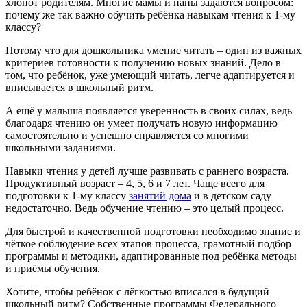
хлопот родителям. Многие мамы и папы задаются вопросом:
почему же так важно обучить ребёнка навыкам чтения к 1-му
классу?
Потому что для дошкольника умение читать – один из важных
критериев готовности к получению новых знаний. Дело в
том, что ребёнок, уже умеющий читать, легче адаптируется и
вписывается в школьный ритм.
А ещё у малыша появляется уверенность в своих силах, ведь
благодаря чтению он умеет получать новую информацию
самостоятельно и успешно справляется со многими
школьными заданиями.
Навыки чтения у детей лучше развивать с раннего возраста.
Продуктивный возраст – 4, 5, 6 и 7 лет. Чаще всего для
подготовки к 1-му классу
занятий дома
и в детском саду
недостаточно. Ведь обучение чтению – это целый процесс.
Для быстрой и качественной подготовки необходимо знание и
чёткое соблюдение всех этапов процесса, грамотный подбор
программы и методики, адаптированные под ребёнка методы
и приёмы обучения.
Хотите, чтобы ребёнок с лёгкостью вписался в будущий
школьный ритм? Собственные программы Федерального