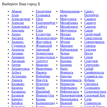
Выберите Ваш город
X
Абакан
Евпатория
Минеральные
Санкт-
Азов
Егорьевск
воды
Петербург
Александров
Ейск
Минусинск
Саранск
Алексин
Екатеринбург
Михайловка
Сарапул
Альметьевск
Елабуга
Михайловск
Саратов
Анадырь
Елец
Мичуринск
Саров
Анапа
Ессентуки
Москва
Свободный
Ангарск
Железногорск
Мурманск
Севастополь
Анжеро-
Жигулёвск
Муром
Северодвинск
Судженск
Жуковский
Мытищи
Северск
Апатиты
Заречный
Набережные
Сергиев
Арзамас
Зеленогорск
Челны
Посад
Армавир
Зеленодольск
Назарово
Серов
Арсеньев
Златоуст
Назрань
Серпухов
Артем
Иваново
Нальчик
Сертолово
Архангельск
Ивантеевка
Наро-
Сибай
Асбест
Ижевск
Фоминск
Симферополь
Астрахань
Избербаш
Находка
Славянск-на-
Ачинск
Иркутск
Невинномысск
Кубани
Балаково
Искитим
Нерюнгри
Смоленск
Балахна
Ишим
Нефтекамск
Соликамск
Балашиха
Ишимбай
Нефтеюганск
Солнечногорск
Балашов
Йошкар-Ола
Нижневартовск
Сосновый Бор
Барнаул
Казань
Нижнекамск
Сочи
Батайск
Калининград
Нижний
Ставрополь
Белгород
Калуга
Новгород
Старый Оскол