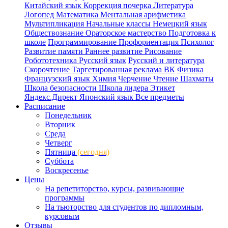
Китайский язык
Коррекция почерка
Литература
Логопед
Математика
Ментальная арифметика
Мультипликация
Начальные классы
Немецкий язык
Обществознание
Ораторское мастерство
Подготовка к
школе
Программирование
Профориентация
Психолог
Развитие памяти
Раннее развитие
Рисование
Робототехника
Русский язык
Русский и литература
Скорочтение
Таргетированная реклама ВК
Физика
Французский язык
Химия
Черчение
Чтение
Шахматы
Школа безопасности
Школа лидера
Этикет
Яндекс.Директ
Японский язык
Все предметы
Расписание
Понедельник
Вторник
Среда
Четверг
Пятница
(сегодня)
Суббота
Воскресенье
Цены
На репетиторство, курсы, развивающие
программы
На тьюторство для студентов по дипломным,
курсовым
Отзывы