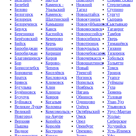
Белебей
Каменск -
Нижний
Стерлитамак
Белово
Уральский
Тагил
Ступино
Белогорск
Каменск-
Новоалтайск
Сургут
Белорецк
Шахтинский
Новокузнецк
Сызрань
Белореченск
Камышин
Новокуйбышевск
Сыктывкар
Бердск
Канск
Новомосковск
Таганрог
Березники
Каспийск
Новороссийск
Тамбов
Берёзовский
Кемерово
Новосибирск
Тверь
Бийск
Керчь
Новотроицк
Тимашёвск
Биробиджан
Кинешма
Новоуральск
Тихвин
Биробиджан
Кириши
Новочебоксарск
Тихорецк
Благовещенск
Киров
Новочеркасск
Тобольск
Бор
Кирово-
Новошахтинск
Тольятти
Борисоглебск
Чепецк
Новый
Томск
Боровичи
Киселёвск
Уренгой
Троицк
Братск
Кисловодск
Ногинск
Туапсе
Брянск
Климовск
Норильск
Туймазы
Бугульма
Клин
Ноябрьск
Тула
Будённовск
Клинцы
Нягань
Тюмень
Бузулук
Ковров
Обнинск
Узловая
Буйнакск
Когалым
Одинцово
Улан-Удэ
Великие Луки
Коломна
Озёрск
Ульяновск
Великий
Комсомольск-
Октябрьский
Урус-Мартан
Новгород
на-Амуре
Омск
Усолье-
Верхняя
Копейск
Орел
Сибирское
Пышма
Королёв
Оренбург
Уссурийск
Видное
Кострома
Орехово-
Усть-Илимск
Владивосток
Котлас
Зуево
Уфа