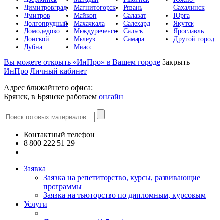
Димитровград
Магнитогорск
Рязань
Сахалинск
Дмитров
Майкоп
Салават
Юрга
Долгопрудный
Махачкала
Салехард
Якутск
Домодедово
Междуреченск
Сальск
Ярославль
Донской
Мелеуз
Самара
Другой город
Дубна
Миасс
Вы можете открыть «ИнПро» в Вашем городе
Закрыть
ИнПро
Личный кабинет
Адрес ближайшего офиса:
Брянск, в Брянске работаем
онлайн
Контактный телефон
8 800 222 51 29
Все контакты
Заявка
Заявка на репетиторство, курсы, развивающие
программы
Заявка на тьюторство по дипломным, курсовым
Услуги