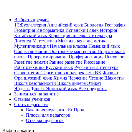
Выбрать предмет
1С:Бухгалтерия
Английский язык
Биология
География
Геометрия
Информатика
Испанский язык
История
Китайский язык
Коррекция почерка
Литература
Логопед
Математика
Ментальная арифметика
Мультипликация
Начальные классы
Немецкий язык
Обществознание
Ораторское мастерство
Подготовка к
школе
Программирование
Профориентация
Психолог
Развитие памяти
Раннее развитие
Рисование
Робототехника
Русский язык
Русский и литература
Скорочтение
Таргетированная реклама ВК
Физика
Французский язык
Химия
Черчение
Чтение
Шахматы
Школа безопасности
Школа лидера
Этикет
Яндекс.Директ
Японский язык
Все предметы
Записаться на занятие
Отзывы учеников
Стать педагогом
Вакансия педагога «ИнПро»
Плюсы для педагогов
Отзывы педагогов
Выбор локации