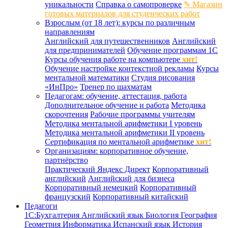
уникальности
Справка о самопроверке
✎ Магазин
готовых материалов для студенческих работ
Взрослым (от 18 лет): курсы по различным
направлениям
Английский для путешественников
Английский
для предпринимателей
Обучение программам 1С
Курсы обучения работе на компьютере
хит!
Обучение настройке контекстной рекламы
Курсы
ментальной математики
Студия рисования
«ИнПро»
Тренер по шахматам
Педагогам: обучение, аттестация, работа
Дополнительное обучение и работа
Методика
скорочтения
Рабочие программы учителям
Методика ментальной арифметики I уровень
Методика ментальной арифметики II уровень
Сертификация по ментальной арифметике
хит!
Организациям: корпоративное обучение,
партнёрство
Практический Яндекс Директ
Корпоративный
английский
Английский для бизнеса
Корпоративный немецкий
Корпоративный
французский
Корпоративный китайский
Педагоги
1С:Бухгалтерия
Английский язык
Биология
География
Геометрия
Информатика
Испанский язык
История