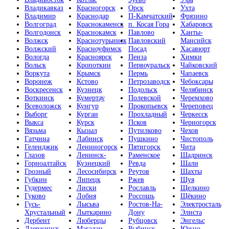
Владикавказ
Красногорск
Орск
Ухта
Владимир
Краснодар
П-Камчатский
Фрязино
Волгоград
Краснокаменск
п. Косая Гора
Хабаровск
Волгодонск
Краснокамск
Павлово
Ханты-
Волжск
Краснотурьинск
Павловский
Мансийск
Волжский
Красноуфимск
Посад
Хасавюрт
Вологда
Красноярск
Пенза
Химки
Вольск
Кропоткин
Первоуральск
Чайковский
Воркута
Крымск
Пермь
Чапаевск
Воронеж
Кстово
Петрозаводск
Чебоксары
Воскресенск
Кузнецк
Подольск
Челябинск
Воткинск
Кумертау
Полевской
Черемхово
Всеволожск
Кунгур
Прокопьевск
Череповец
Выборг
Курган
Прохладный
Черкесск
Выкса
Курск
Псков
Черногорск
Вязьма
Кызыл
Путилково
Чехов
Гатчина
Лабинск
Пушкино
Чистополь
Геленджик
Лениногорск
Пятигорск
Чита
Глазов
Ленинск-
Раменское
Шадринск
Горноалтайск
Кузнецкий
Ревда
Шали
Грозный
Лесосибирск
Реутов
Шахты
Губкин
Липецк
Ржев
Шуя
Гудермес
Лиски
Рославль
Щелкино
Гуково
Лобня
Россошь
Щёкино
Гусь-
Лысьва
Ростов-На-
Электросталь
Хрустальный
Лыткарино
Дону
Элиста
Дербент
Люберцы
Рубцовск
Энгельс
Дзержинск
Магадан
Рыбинск
Южно-