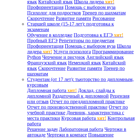
язык
Китайский язык
Школа лидера
хит!
Профориентация
Помощь с выбором вуза
Психолог для подростков
Тренер по шахматам
Скорочтение
Развитие памяти
Рисование
Старшей школе (15-17 лет): подготовка к
экзаменам
Обучение в колледже
Подготовка к ЕГЭ
хит!
Пробный ЕГЭ
Репетиторы по предметам
Профориентация
Помощь с выбором вуза
Школа
лидера
хит!
Услуги психолога
Программирование
Python
Черчение и рисунок
Английский язык
Французский язык
Немецкий язык
Китайский
язык
Скорочтение
Развитие памяти
Тренер по
шахматам
Студентам (от 17 лет): тьюторство по дипломным,
курсовым
Дипломная работа
хит!
Доклад, слайды к
дипломной
Раздаточный к дипломной
Рецензия
или отзыв
Отчет по преддипломной практике
Отчет по производственной практике
Отчет по
учебной практике
Дневник, характеристика с
места практики
Курсовая работа
хит!
Контрольная
работа
Решение задач
Лабораторная работа
Чертежи в
автокаде
Чертежи в компасе
Повышение