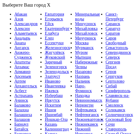
Выберите Ваш город
X
Абакан
Евпатория
Минеральные
Санкт-
Азов
Егорьевск
воды
Петербург
Александров
Ейск
Минусинск
Саранск
Алексин
Екатеринбург
Михайловка
Сарапул
Альметьевск
Елабуга
Михайловск
Саратов
Анадырь
Елец
Мичуринск
Саров
Анапа
Ессентуки
Москва
Свободный
Ангарск
Железногорск
Мурманск
Севастополь
Анжеро-
Жигулёвск
Муром
Северодвинск
Судженск
Жуковский
Мытищи
Северск
Апатиты
Заречный
Набережные
Сергиев
Арзамас
Зеленогорск
Челны
Посад
Армавир
Зеленодольск
Назарово
Серов
Арсеньев
Златоуст
Назрань
Серпухов
Артем
Иваново
Нальчик
Сертолово
Архангельск
Ивантеевка
Наро-
Сибай
Асбест
Ижевск
Фоминск
Симферополь
Астрахань
Избербаш
Находка
Славянск-на-
Ачинск
Иркутск
Невинномысск
Кубани
Балаково
Искитим
Нерюнгри
Смоленск
Балахна
Ишим
Нефтекамск
Соликамск
Балашиха
Ишимбай
Нефтеюганск
Солнечногорск
Балашов
Йошкар-Ола
Нижневартовск
Сосновый Бор
Барнаул
Казань
Нижнекамск
Сочи
Батайск
Калининград
Нижний
Ставрополь
Белгород
Калуга
Новгород
Старый Оскол