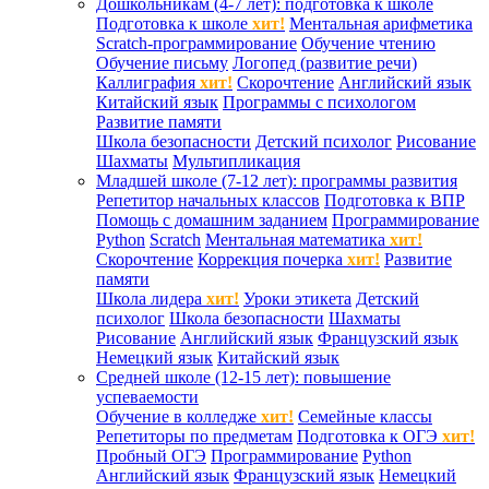
Дошкольникам (4-7 лет): подготовка к школе
Подготовка к школе
хит!
Ментальная арифметика
Scratch-программирование
Обучение чтению
Обучение письму
Логопед (развитие речи)
Каллиграфия
хит!
Скорочтение
Английский язык
Китайский язык
Программы с психологом
Развитие памяти
Школа безопасности
Детский психолог
Рисование
Шахматы
Мультипликация
Младшей школе (7-12 лет): программы развития
Репетитор начальных классов
Подготовка к ВПР
Помощь с домашним заданием
Программирование
Python
Scratch
Ментальная математика
хит!
Скорочтение
Коррекция почерка
хит!
Развитие
памяти
Школа лидера
хит!
Уроки этикета
Детский
психолог
Школа безопасности
Шахматы
Рисование
Английский язык
Французский язык
Немецкий язык
Китайский язык
Средней школе (12-15 лет): повышение
успеваемости
Обучение в колледже
хит!
Семейные классы
Репетиторы по предметам
Подготовка к ОГЭ
хит!
Пробный ОГЭ
Программирование
Python
Английский язык
Французский язык
Немецкий