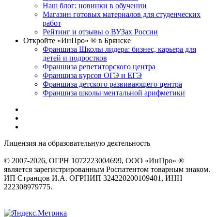
Наш блог: новинки в обучении
Магазин готовых материалов для студенческих
работ
Рейтинг и отзывы о ВУЗах России
Откройте «ИнПро» ® в Брянске
Франшиза Школы лидера: бизнес, карьера для
детей и подростков
Франшиза репетиторского центра
Франшиза курсов ОГЭ и ЕГЭ
Франшиза детского развивающего центра
Франшиза школы ментальной арифметики
Лицензия на образовательную деятельность
серия 22Л01 №
0002491
© 2007-2026, ОГРН 1072223004699, ООО «ИнПро» ®
является зарегистрированным Роспатентом товарным знаком.
ИП Странцов И.А. ОГРНИП 324220200109401, ИНН
222308979775.
Разработка сайтов
веб-студия «Rouks»