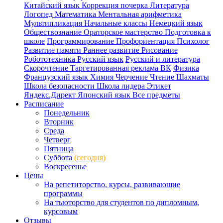
Китайский язык
Коррекция почерка
Литература
Логопед
Математика
Ментальная арифметика
Мультипликация
Начальные классы
Немецкий язык
Обществознание
Ораторское мастерство
Подготовка к
школе
Программирование
Профориентация
Психолог
Развитие памяти
Раннее развитие
Рисование
Робототехника
Русский язык
Русский и литература
Скорочтение
Таргетированная реклама ВК
Физика
Французский язык
Химия
Черчение
Чтение
Шахматы
Школа безопасности
Школа лидера
Этикет
Яндекс.Директ
Японский язык
Все предметы
Расписание
Понедельник
Вторник
Среда
Четверг
Пятница
Суббота
(сегодня)
Воскресенье
Цены
На репетиторство, курсы, развивающие
программы
На тьюторство для студентов по дипломным,
курсовым
Отзывы