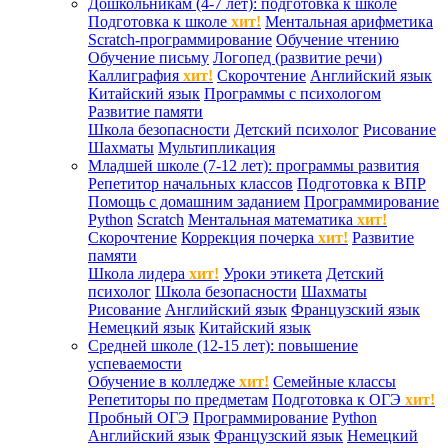
Дошкольникам (4-7 лет): подготовка к школе
Подготовка к школе
хит!
Ментальная арифметика
Scratch-программирование
Обучение чтению
Обучение письму
Логопед (развитие речи)
Каллиграфия
хит!
Скорочтение
Английский язык
Китайский язык
Программы с психологом
Развитие памяти
Школа безопасности
Детский психолог
Рисование
Шахматы
Мультипликация
Младшей школе (7-12 лет): программы развития
Репетитор начальных классов
Подготовка к ВПР
Помощь с домашним заданием
Программирование
Python
Scratch
Ментальная математика
хит!
Скорочтение
Коррекция почерка
хит!
Развитие
памяти
Школа лидера
хит!
Уроки этикета
Детский
психолог
Школа безопасности
Шахматы
Рисование
Английский язык
Французский язык
Немецкий язык
Китайский язык
Средней школе (12-15 лет): повышение
успеваемости
Обучение в колледже
хит!
Семейные классы
Репетиторы по предметам
Подготовка к ОГЭ
хит!
Пробный ОГЭ
Программирование
Python
Английский язык
Французский язык
Немецкий