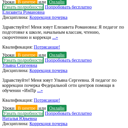
Уроки
В центре
или
Онлайн
Узнать подробности
Попробовать бесплатно
Елизавета Романовна
Дисциплина:
Коррекция почерка
Здравствуйте! Меня зовут Елизавета Романовна: Я педагог по
подготовке к школе, начальным классам, чтению,
скорочтению и коррекци
...»
Квалификация:
Потрясающе!
Уроки
В центре
или
Онлайн
Узнать подробности
Попробовать бесплатно
Ульяна Сергеевна
Дисциплина:
Коррекция почерка
Здравствуйте! Меня зовут Ульяна Сергеевна. Я педагог по
коррекции почерка Федеральной сети центров помощи в
обучении «ИнПр
...»
Квалификация:
Потрясающе!
Уроки
В центре
или
Онлайн
Узнать подробности
Попробовать бесплатно
Наталья Юрьевна
Дисциплина:
Коррекция почерка