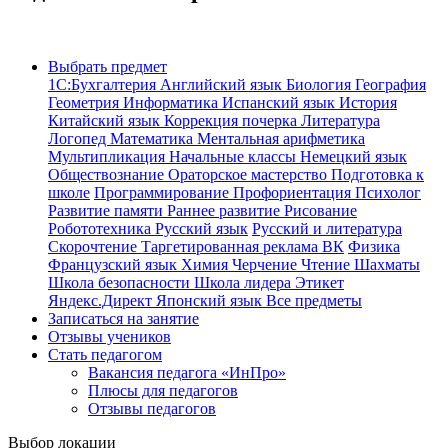
Выбрать предмет
1С:Бухгалтерия
Английский язык
Биология
География
Геометрия
Информатика
Испанский язык
История
Китайский язык
Коррекция почерка
Литература
Логопед
Математика
Ментальная арифметика
Мультипликация
Начальные классы
Немецкий язык
Обществознание
Ораторское мастерство
Подготовка к
школе
Программирование
Профориентация
Психолог
Развитие памяти
Раннее развитие
Рисование
Робототехника
Русский язык
Русский и литература
Скорочтение
Таргетированная реклама ВК
Физика
Французский язык
Химия
Черчение
Чтение
Шахматы
Школа безопасности
Школа лидера
Этикет
Яндекс.Директ
Японский язык
Все предметы
Записаться на занятие
Отзывы учеников
Стать педагогом
Вакансия педагога «ИнПро»
Плюсы для педагогов
Отзывы педагогов
Выбор локации