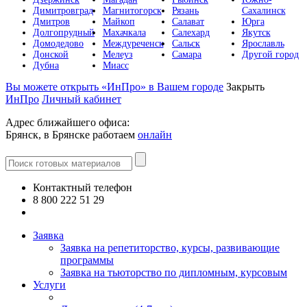
Димитровград
Магнитогорск
Рязань
Сахалинск
Дмитров
Майкоп
Салават
Юрга
Долгопрудный
Махачкала
Салехард
Якутск
Домодедово
Междуреченск
Сальск
Ярославль
Донской
Мелеуз
Самара
Другой город
Дубна
Миасс
Вы можете открыть «ИнПро» в Вашем городе
Закрыть
ИнПро
Личный кабинет
Адрес ближайшего офиса:
Брянск, в Брянске работаем
онлайн
Контактный телефон
8 800 222 51 29
Все контакты
Заявка
Заявка на репетиторство, курсы, развивающие
программы
Заявка на тьюторство по дипломным, курсовым
Услуги