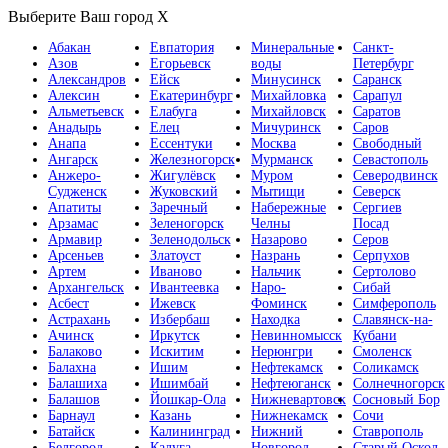
Выберите Ваш город
X
Абакан
Евпатория
Минеральные
Санкт-
Азов
Егорьевск
воды
Петербург
Александров
Ейск
Минусинск
Саранск
Алексин
Екатеринбург
Михайловка
Сарапул
Альметьевск
Елабуга
Михайловск
Саратов
Анадырь
Елец
Мичуринск
Саров
Анапа
Ессентуки
Москва
Свободный
Ангарск
Железногорск
Мурманск
Севастополь
Анжеро-
Жигулёвск
Муром
Северодвинск
Судженск
Жуковский
Мытищи
Северск
Апатиты
Заречный
Набережные
Сергиев
Арзамас
Зеленогорск
Челны
Посад
Армавир
Зеленодольск
Назарово
Серов
Арсеньев
Златоуст
Назрань
Серпухов
Артем
Иваново
Нальчик
Сертолово
Архангельск
Ивантеевка
Наро-
Сибай
Асбест
Ижевск
Фоминск
Симферополь
Астрахань
Избербаш
Находка
Славянск-на-
Ачинск
Иркутск
Невинномысск
Кубани
Балаково
Искитим
Нерюнгри
Смоленск
Балахна
Ишим
Нефтекамск
Соликамск
Балашиха
Ишимбай
Нефтеюганск
Солнечногорск
Балашов
Йошкар-Ола
Нижневартовск
Сосновый Бор
Барнаул
Казань
Нижнекамск
Сочи
Батайск
Калининград
Нижний
Ставрополь
Белгород
Калуга
Новгород
Старый Оскол