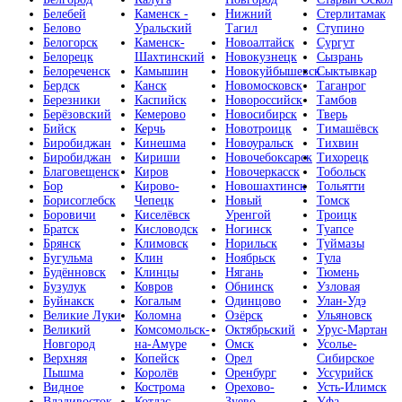
Белебей
Каменск -
Нижний
Стерлитамак
Белово
Уральский
Тагил
Ступино
Белогорск
Каменск-
Новоалтайск
Сургут
Белорецк
Шахтинский
Новокузнецк
Сызрань
Белореченск
Камышин
Новокуйбышевск
Сыктывкар
Бердск
Канск
Новомосковск
Таганрог
Березники
Каспийск
Новороссийск
Тамбов
Берёзовский
Кемерово
Новосибирск
Тверь
Бийск
Керчь
Новотроицк
Тимашёвск
Биробиджан
Кинешма
Новоуральск
Тихвин
Биробиджан
Кириши
Новочебоксарск
Тихорецк
Благовещенск
Киров
Новочеркасск
Тобольск
Бор
Кирово-
Новошахтинск
Тольятти
Борисоглебск
Чепецк
Новый
Томск
Боровичи
Киселёвск
Уренгой
Троицк
Братск
Кисловодск
Ногинск
Туапсе
Брянск
Климовск
Норильск
Туймазы
Бугульма
Клин
Ноябрьск
Тула
Будённовск
Клинцы
Нягань
Тюмень
Бузулук
Ковров
Обнинск
Узловая
Буйнакск
Когалым
Одинцово
Улан-Удэ
Великие Луки
Коломна
Озёрск
Ульяновск
Великий
Комсомольск-
Октябрьский
Урус-Мартан
Новгород
на-Амуре
Омск
Усолье-
Верхняя
Копейск
Орел
Сибирское
Пышма
Королёв
Оренбург
Уссурийск
Видное
Кострома
Орехово-
Усть-Илимск
Владивосток
Котлас
Зуево
Уфа