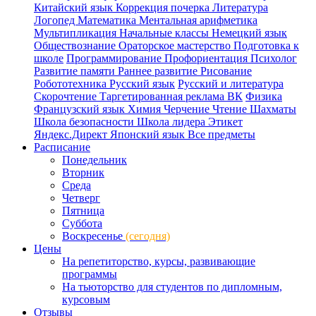
Китайский язык
Коррекция почерка
Литература
Логопед
Математика
Ментальная арифметика
Мультипликация
Начальные классы
Немецкий язык
Обществознание
Ораторское мастерство
Подготовка к
школе
Программирование
Профориентация
Психолог
Развитие памяти
Раннее развитие
Рисование
Робототехника
Русский язык
Русский и литература
Скорочтение
Таргетированная реклама ВК
Физика
Французский язык
Химия
Черчение
Чтение
Шахматы
Школа безопасности
Школа лидера
Этикет
Яндекс.Директ
Японский язык
Все предметы
Расписание
Понедельник
Вторник
Среда
Четверг
Пятница
Суббота
Воскресенье
(сегодня)
Цены
На репетиторство, курсы, развивающие
программы
На тьюторство для студентов по дипломным,
курсовым
Отзывы