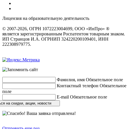
Лицензия на образовательную деятельность
серия 22Л01 №
0002491
© 2007-2026, ОГРН 1072223004699, ООО «ИнПро» ®
является зарегистрированным Роспатентом товарным знаком.
ИП Странцов И.А. ОГРНИП 324220200109401, ИНН
222308979775.
Разработка сайтов
веб-студия «Rouks»
Фамилия, имя
Обязательное поле
Контактный телефон
Обязательное
поле
E-mail
Обязательное поле
ся на скидки, акции, новости
Отправить еще раз