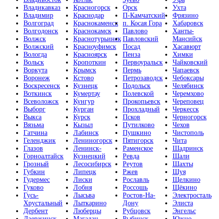
Владикавказ
Красногорск
Орск
Ухта
Владимир
Краснодар
П-Камчатский
Фрязино
Волгоград
Краснокаменск
п. Косая Гора
Хабаровск
Волгодонск
Краснокамск
Павлово
Ханты-
Волжск
Краснотурьинск
Павловский
Мансийск
Волжский
Красноуфимск
Посад
Хасавюрт
Вологда
Красноярск
Пенза
Химки
Вольск
Кропоткин
Первоуральск
Чайковский
Воркута
Крымск
Пермь
Чапаевск
Воронеж
Кстово
Петрозаводск
Чебоксары
Воскресенск
Кузнецк
Подольск
Челябинск
Воткинск
Кумертау
Полевской
Черемхово
Всеволожск
Кунгур
Прокопьевск
Череповец
Выборг
Курган
Прохладный
Черкесск
Выкса
Курск
Псков
Черногорск
Вязьма
Кызыл
Путилково
Чехов
Гатчина
Лабинск
Пушкино
Чистополь
Геленджик
Лениногорск
Пятигорск
Чита
Глазов
Ленинск-
Раменское
Шадринск
Горноалтайск
Кузнецкий
Ревда
Шали
Грозный
Лесосибирск
Реутов
Шахты
Губкин
Липецк
Ржев
Шуя
Гудермес
Лиски
Рославль
Щелкино
Гуково
Лобня
Россошь
Щёкино
Гусь-
Лысьва
Ростов-На-
Электросталь
Хрустальный
Лыткарино
Дону
Элиста
Дербент
Люберцы
Рубцовск
Энгельс
Дзержинск
Магадан
Рыбинск
Южно-