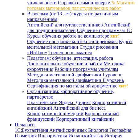
уникальности
Справка о самопроверке
✎ Магазин
готовых материалов для студенческих работ
Взрослым (от 18 лет): курсы по различным
направлениям
Английский для путешественников
Английский
для предпринимателей
Обучение программам 1С
Курсы обучения работе на компьютере
хит!
Обучение настройке контекстной рекламы
Курсы
ментальной математики
Студия рисования
«ИнПро»
Тренер по шахматам
Педагогам: обучение, аттестация, работа
Дополнительное обучение и работа
Методика
скорочтения
Рабочие программы учителям
Методика ментальной арифметики I уровень
Методика ментальной арифметики II уровень
Сертификация по ментальной арифметике
хит!
Организациям: корпоративное обучение,
партнёрство
Практический Яндекс Директ
Корпоративный
английский
Английский для бизнеса
Корпоративный немецкий
Корпоративный
французский
Корпоративный китайский
Педагоги
1С:Бухгалтерия
Английский язык
Биология
География
Геометрия
Информатика
Испанский язык
История