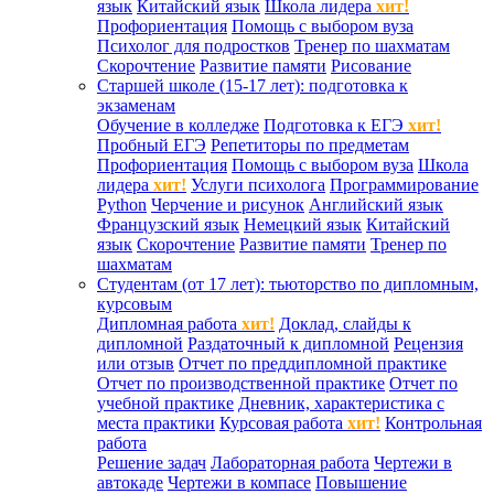
язык
Китайский язык
Школа лидера
хит!
Профориентация
Помощь с выбором вуза
Психолог для подростков
Тренер по шахматам
Скорочтение
Развитие памяти
Рисование
Старшей школе (15-17 лет): подготовка к
экзаменам
Обучение в колледже
Подготовка к ЕГЭ
хит!
Пробный ЕГЭ
Репетиторы по предметам
Профориентация
Помощь с выбором вуза
Школа
лидера
хит!
Услуги психолога
Программирование
Python
Черчение и рисунок
Английский язык
Французский язык
Немецкий язык
Китайский
язык
Скорочтение
Развитие памяти
Тренер по
шахматам
Студентам (от 17 лет): тьюторство по дипломным,
курсовым
Дипломная работа
хит!
Доклад, слайды к
дипломной
Раздаточный к дипломной
Рецензия
или отзыв
Отчет по преддипломной практике
Отчет по производственной практике
Отчет по
учебной практике
Дневник, характеристика с
места практики
Курсовая работа
хит!
Контрольная
работа
Решение задач
Лабораторная работа
Чертежи в
автокаде
Чертежи в компасе
Повышение