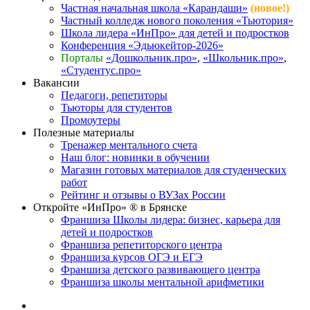
Частная начальная школа «Карандаши»
(новое!)
Частный колледж нового поколения «Тьютория»
Школа лидера «ИнПро» для детей и подростков
Конференция «Эдьюкейтор-2026»
Порталы
«Дошкольник.про»
,
«Школьник.про»
,
«Студентус.про»
Вакансии
Педагоги, репетиторы
Тьюторы для студентов
Промоутеры
Полезные материалы
Тренажер ментального счета
Наш блог: новинки в обучении
Магазин готовых материалов для студенческих
работ
Рейтинг и отзывы о ВУЗах России
Откройте «ИнПро» ® в Брянске
Франшиза Школы лидера: бизнес, карьера для
детей и подростков
Франшиза репетиторского центра
Франшиза курсов ОГЭ и ЕГЭ
Франшиза детского развивающего центра
Франшиза школы ментальной арифметики