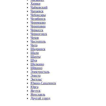
Химки
Чайковский
Чапаевск
Чебоксары
Челябинск
Черемхово
Череповец
Черкесск
Черногорск
Чехов
Чистополь
Чита
Шадринск
Шали
Шахты
Шуя
Щелкино
Щёкино
Электросталь
Элиста
Энгельс
Южно-Сахалинск
Юрга
Якутск
Ярославль
Другой город