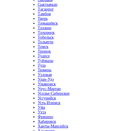
Сыктывкар
Таганрог
Тамбов
Тверь
Тимашёвск
Тихвин
Тихорецк
Тобольск
Тольятти
Томск
Троицк
Туапсе
Туймазы
Тула
Тюмень
Узловая
Улан-Удэ
Ульяновск
Урус-Мартан
Усолье-Сибирское
Уссурийск
Усть-Илимск
Уфа
Ухта
Фрязино
Хабаровск
Ханты-Мансийск
Хасавюрт