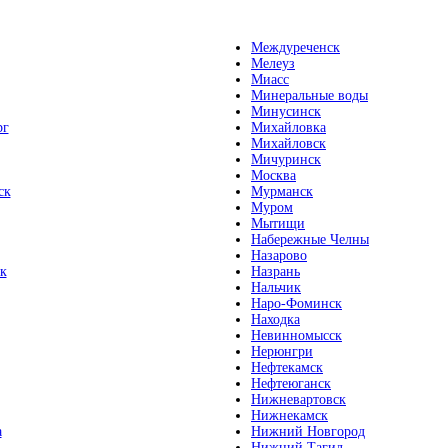
Междуреченск
Мелеуз
Миасс
Минеральные воды
Минусинск
рг
Михайловка
Михайловск
Мичуринск
Москва
ск
Мурманск
Муром
Мытищи
Набережные Челны
Назарово
к
Назрань
Нальчик
Наро-Фоминск
Находка
Невинномысск
Нерюнгри
Нефтекамск
Нефтеюганск
Нижневартовск
Нижнекамск
а
Нижний Новгород
Нижний Тагил