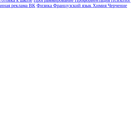
готовка к школе
Программирование
Профориентация
Психолог
анная реклама ВК
Физика
Французский язык
Химия
Черчение