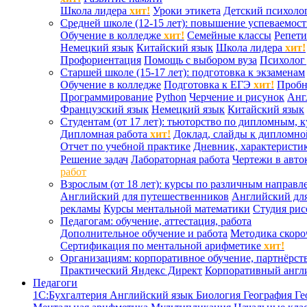
Школа лидера
хит!
Уроки этикета
Детский психоло
Средней школе (12-15 лет): повышение успеваемос
Обучение в колледже
хит!
Семейные классы
Репети
Немецкий язык
Китайский язык
Школа лидера
хит!
Профориентация
Помощь с выбором вуза
Психолог 
Старшей школе (15-17 лет): подготовка к экзаменам
Обучение в колледже
Подготовка к ЕГЭ
хит!
Проб
Программирование
Python
Черчение и рисунок
Анг
Французский язык
Немецкий язык
Китайский язык
Студентам (от 17 лет): тьюторство по дипломным, 
Дипломная работа
хит!
Доклад, слайды к дипломно
Отчет по учебной практике
Дневник, характеристик
Решение задач
Лабораторная работа
Чертежи в авто
работ
Взрослым (от 18 лет): курсы по различным направл
Английский для путешественников
Английский дл
рекламы
Курсы ментальной математики
Студия ри
Педагогам: обучение, аттестация, работа
Дополнительное обучение и работа
Методика скоро
Сертификация по ментальной арифметике
хит!
Организациям: корпоративное обучение, партнёрст
Практический Яндекс Директ
Корпоративный англ
Педагоги
1С:Бухгалтерия
Английский язык
Биология
География
Ге