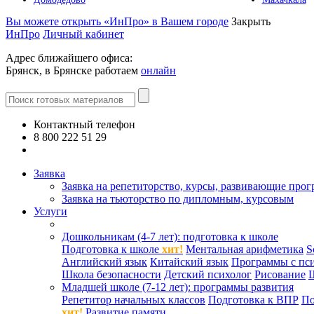
Вы можете открыть «ИнПро» в Вашем городе
Закрыть
ИнПро
Личный кабинет
Адрес ближайшего офиса:
Брянск, в Брянске работаем
онлайн
Контактный телефон
8 800 222 51 29
Все контакты
Заявка
Заявка на репетиторство, курсы, развивающие про
Заявка на тьюторство по дипломным, курсовым
Услуги
Дошкольникам (4-7 лет): подготовка к школе
Подготовка к школе
хит!
Ментальная арифметика
S
Английский язык
Китайский язык
Программы с пс
Школа безопасности
Детский психолог
Рисование
Младшей школе (7-12 лет): программы развития
Репетитор начальных классов
Подготовка к ВПР
По
хит!
Развитие памяти