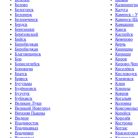
Белово
Калинингра
Белогорск
Калуга
Белорецк
Каменск - У
Белореченск
Каменск-Ша
Бердск
Камышин
Березники
Канск
Берёзовский
Каспийск
Бийск
Кемерово
Биробиджан
Керчь
Биробиджан
Кинешма
Благовещенск
Кириши
Бор
Киров
Борисоглебск
Кирово-Чеп
Боровичи
Киселёвск
Братск
Кисловодск
Брянск
Климовск
Бугульма
Клин
Будённовск
Клинцы
Бузулук
Ковров
Буйнакск
Когалым
Великие Луки
Коломна
Великий Новгород
Комсомольс
Верхняя Пышма
Копейск
Видное
Королёв
Владивосток
Кострома
Владикавказ
Котлас
Владимир
Красногорс
Волгоград
Краснодар