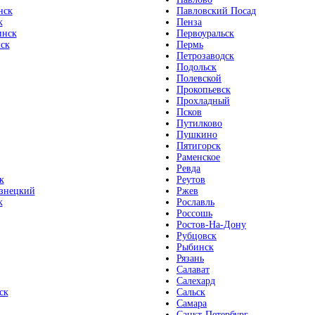
нск
Павловский Посад
к
Пенза
инск
Первоуральск
ск
Пермь
Петрозаводск
Подольск
Полевской
Прокопьевск
Прохладный
Псков
Путилково
Пушкино
Пятигорск
Раменское
Ревда
к
Реутов
знецкий
Ржев
к
Рославль
Россошь
Ростов-На-Дону
Рубцовск
Рыбинск
Рязань
Салават
Салехард
ск
Сальск
Самара
Санкт-Петербург