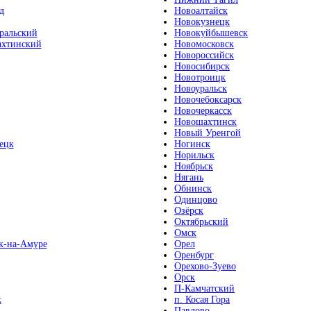
д
Новоалтайск
Новокузнецк
ральский
Новокуйбышевск
хтинский
Новомосковск
Новороссийск
Новосибирск
Новотроицк
Новоуральск
Новочебоксарск
Новочеркасск
Новошахтинск
Новый Уренгой
ецк
Ногинск
Норильск
Ноябрьск
Нягань
Обнинск
Одинцово
Озёрск
Октябрьский
Омск
к-на-Амуре
Орел
Оренбург
Орехово-Зуево
Орск
П-Камчатский
к
п. Косая Гора
Павлово