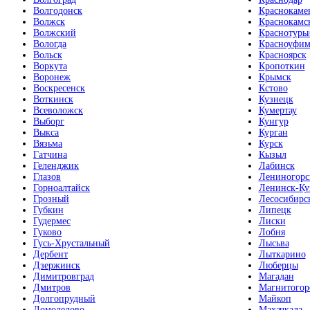
Волгодонск
Краснокаме
Волжск
Краснокамс
Волжский
Краснотурь
Вологда
Красноуфим
Вольск
Красноярск
Воркута
Кропоткин
Воронеж
Крымск
Воскресенск
Кстово
Воткинск
Кузнецк
Всеволожск
Кумертау
Выборг
Кунгур
Выкса
Курган
Вязьма
Курск
Гатчина
Кызыл
Геленджик
Лабинск
Глазов
Лениногорс
Горноалтайск
Ленинск-Ку
Грозный
Лесосибирс
Губкин
Липецк
Гудермес
Лиски
Гуково
Лобня
Гусь-Хрустальный
Лысьва
Дербент
Лыткарино
Дзержинск
Люберцы
Димитровград
Магадан
Дмитров
Магнитогор
Долгопрудный
Майкоп
Домодедово
Махачкала