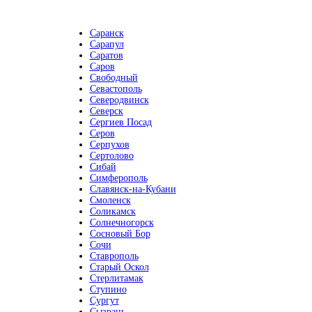
Саранск
Сарапул
Саратов
Саров
Свободный
Севастополь
Северодвинск
Северск
Сергиев Посад
Серов
Серпухов
Сертолово
Сибай
Симферополь
Славянск-на-Кубани
Смоленск
Соликамск
Солнечногорск
Сосновый Бор
Сочи
Ставрополь
Старый Оскол
Стерлитамак
Ступино
Сургут
Сызрань