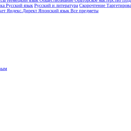
ссы
Немецкий язык
Обществознание
Ораторское мастерство
Под
ика
Русский язык
Русский и литература
Скорочтение
Таргетиров
кет
Яндекс.Директ
Японский язык
Все предметы
овым