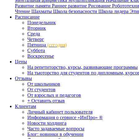
Ментальная арифметика
Мультипликация
Начальные кла
Развитие памяти
Раннее развитие
Рисование
Робототехн
Чтение
Шахматы
Школа безопасности
Школа лидера
Эти
Расписание
Понедельник
Вторник
Среда
Четверг
Пятница
(сегодня)
Суббота
Воскресенье
Цены
На репетиторство, курсы, развивающие программы
На тьюторство для студентов по дипломным, курс
Отзывы
От школьников
От студентов
От взрослых и педагогов
+ Оставить отзыв
Клиентам
Личный кабинет пользователя
Информация о сервисе «ИнПро» ®
Новости холдинга
Часто задаваемые вопросы
Блог: новинки в обучении