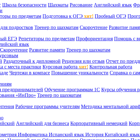
г
Школа безопасности
Шахматы
Рисование
Английский язык
Фр
ти
торы по предметам
Подготовка к ОГЭ
хит!
Пробный ОГЭ
Прог
для подростков
Тренер по шахматам
Скорочтение
Развитие памя
ный ЕГЭ
Репетиторы по предметам
Профориентация
Помощь с в
лийский язык
Скорочтение
Развитие памяти
Тренер по шахматам
курсовым
й
Раздаточный к дипломной
Рецензия или отзыв
Отчет по пред
а с места практики
Курсовая работа
хит!
Контрольная работа
каде
Чертежи в компасе
Повышение уникальности
Справка о са
ениям
я предпринимателей
Обучение программам 1С
Курсы обучения р
сования «ИнПро»
Тренер по шахматам
чтения
Рабочие программы учителям
Методика ментальной ариф
во
ийский
Английский для бизнеса
Корпоративный немецкий
Корп
ометрия
Информатика
Испанский язык
История
Китайский язы