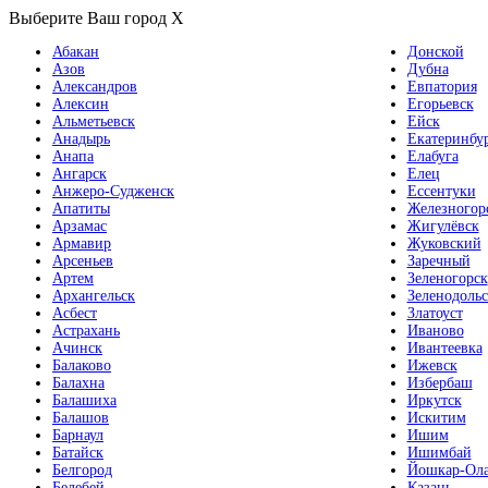
Выберите Ваш город
X
Абакан
Донской
Азов
Дубна
Александров
Евпатория
Алексин
Егорьевск
Альметьевск
Ейск
Анадырь
Екатеринбу
Анапа
Елабуга
Ангарск
Елец
Анжеро-Судженск
Ессентуки
Апатиты
Железногор
Арзамас
Жигулёвск
Армавир
Жуковский
Арсеньев
Заречный
Артем
Зеленогорск
Архангельск
Зеленодольс
Асбест
Златоуст
Астрахань
Иваново
Ачинск
Ивантеевка
Балаково
Ижевск
Балахна
Избербаш
Балашиха
Иркутск
Балашов
Искитим
Барнаул
Ишим
Батайск
Ишимбай
Белгород
Йошкар-Ол
Белебей
Казань