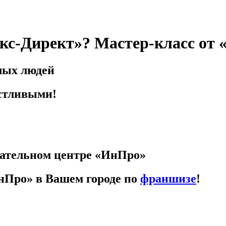
кс-Директ»? Мастер-класс от
лых людей
астливыми!
вательном центре «ИнПро»
нПро» в Вашем городе по
франшизе
!