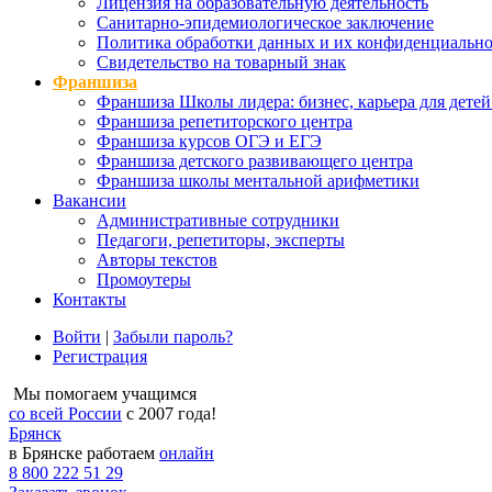
Лицензия на образовательную деятельность
Санитарно-эпидемиологическое заключение
Политика обработки данных и их конфиденциально
Свидетельство на товарный знак
Франшиза
Франшиза Школы лидера: бизнес, карьера для детей
Франшиза репетиторского центра
Франшиза курсов ОГЭ и ЕГЭ
Франшиза детского развивающего центра
Франшиза школы ментальной арифметики
Вакансии
Административные сотрудники
Педагоги, репетиторы, эксперты
Авторы текстов
Промоутеры
Контакты
Войти
|
Забыли пароль?
Регистрация
Мы помогаем учащимся
со всей России
с 2007 года!
Брянск
в Брянске работаем
онлайн
8 800 222 51 29