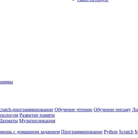
граммы
cratch-программирование
Обучение чтению
Обучение письму
Ло
ихологом
Развитие памяти
Шахматы
Мультипликация
мощь с домашним заданием
Программирование
Python
Scratch
М