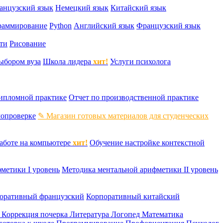
анцузский язык
Немецкий язык
Китайский язык
раммирование
Python
Английский язык
Французский язык
ти
Рисование
ыбором вуза
Школа лидера
хит!
Услуги психолога
дипломной практике
Отчет по производственной практике
мопроверке
✎ Магазин готовых материалов для студенческих
аботе на компьютере
хит!
Обучение настройке контекстной
метики I уровень
Методика ментальной арифметики II уровень
оративный французский
Корпоративный китайский
к
Коррекция почерка
Литература
Логопед
Математика