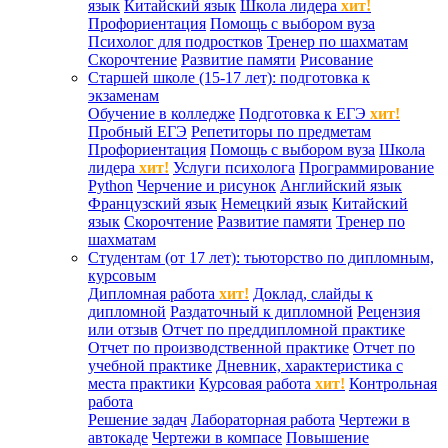
язык
Китайский язык
Школа лидера
хит!
Профориентация
Помощь с выбором вуза
Психолог для подростков
Тренер по шахматам
Скорочтение
Развитие памяти
Рисование
Старшей школе (15-17 лет): подготовка к
экзаменам
Обучение в колледже
Подготовка к ЕГЭ
хит!
Пробный ЕГЭ
Репетиторы по предметам
Профориентация
Помощь с выбором вуза
Школа
лидера
хит!
Услуги психолога
Программирование
Python
Черчение и рисунок
Английский язык
Французский язык
Немецкий язык
Китайский
язык
Скорочтение
Развитие памяти
Тренер по
шахматам
Студентам (от 17 лет): тьюторство по дипломным,
курсовым
Дипломная работа
хит!
Доклад, слайды к
дипломной
Раздаточный к дипломной
Рецензия
или отзыв
Отчет по преддипломной практике
Отчет по производственной практике
Отчет по
учебной практике
Дневник, характеристика с
места практики
Курсовая работа
хит!
Контрольная
работа
Решение задач
Лабораторная работа
Чертежи в
автокаде
Чертежи в компасе
Повышение