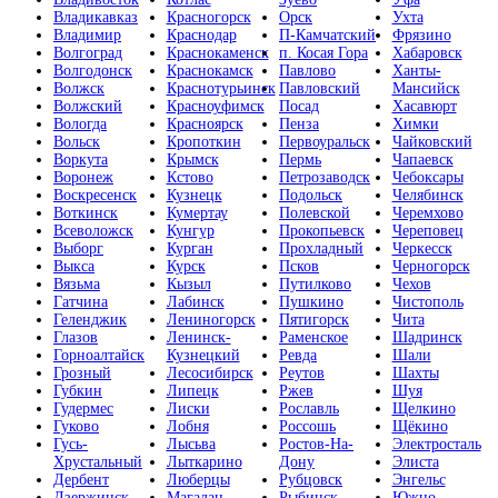
Владикавказ
Красногорск
Орск
Ухта
Владимир
Краснодар
П-Камчатский
Фрязино
Волгоград
Краснокаменск
п. Косая Гора
Хабаровск
Волгодонск
Краснокамск
Павлово
Ханты-
Волжск
Краснотурьинск
Павловский
Мансийск
Волжский
Красноуфимск
Посад
Хасавюрт
Вологда
Красноярск
Пенза
Химки
Вольск
Кропоткин
Первоуральск
Чайковский
Воркута
Крымск
Пермь
Чапаевск
Воронеж
Кстово
Петрозаводск
Чебоксары
Воскресенск
Кузнецк
Подольск
Челябинск
Воткинск
Кумертау
Полевской
Черемхово
Всеволожск
Кунгур
Прокопьевск
Череповец
Выборг
Курган
Прохладный
Черкесск
Выкса
Курск
Псков
Черногорск
Вязьма
Кызыл
Путилково
Чехов
Гатчина
Лабинск
Пушкино
Чистополь
Геленджик
Лениногорск
Пятигорск
Чита
Глазов
Ленинск-
Раменское
Шадринск
Горноалтайск
Кузнецкий
Ревда
Шали
Грозный
Лесосибирск
Реутов
Шахты
Губкин
Липецк
Ржев
Шуя
Гудермес
Лиски
Рославль
Щелкино
Гуково
Лобня
Россошь
Щёкино
Гусь-
Лысьва
Ростов-На-
Электросталь
Хрустальный
Лыткарино
Дону
Элиста
Дербент
Люберцы
Рубцовск
Энгельс
Дзержинск
Магадан
Рыбинск
Южно-