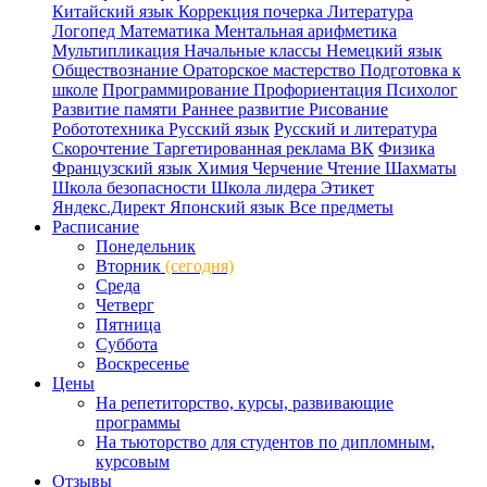
Китайский язык
Коррекция почерка
Литература
Логопед
Математика
Ментальная арифметика
Мультипликация
Начальные классы
Немецкий язык
Обществознание
Ораторское мастерство
Подготовка к
школе
Программирование
Профориентация
Психолог
Развитие памяти
Раннее развитие
Рисование
Робототехника
Русский язык
Русский и литература
Скорочтение
Таргетированная реклама ВК
Физика
Французский язык
Химия
Черчение
Чтение
Шахматы
Школа безопасности
Школа лидера
Этикет
Яндекс.Директ
Японский язык
Все предметы
Расписание
Понедельник
Вторник
(сегодня)
Среда
Четверг
Пятница
Суббота
Воскресенье
Цены
На репетиторство, курсы, развивающие
программы
На тьюторство для студентов по дипломным,
курсовым
Отзывы