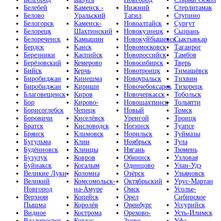
Белебей
Каменск -
Нижний
Стерлитамак
Белово
Уральский
Тагил
Ступино
Белогорск
Каменск-
Новоалтайск
Сургут
Белорецк
Шахтинский
Новокузнецк
Сызрань
Белореченск
Камышин
Новокуйбышевск
Сыктывкар
Бердск
Канск
Новомосковск
Таганрог
Березники
Каспийск
Новороссийск
Тамбов
Берёзовский
Кемерово
Новосибирск
Тверь
Бийск
Керчь
Новотроицк
Тимашёвск
Биробиджан
Кинешма
Новоуральск
Тихвин
Биробиджан
Кириши
Новочебоксарск
Тихорецк
Благовещенск
Киров
Новочеркасск
Тобольск
Бор
Кирово-
Новошахтинск
Тольятти
Борисоглебск
Чепецк
Новый
Томск
Боровичи
Киселёвск
Уренгой
Троицк
Братск
Кисловодск
Ногинск
Туапсе
Брянск
Климовск
Норильск
Туймазы
Бугульма
Клин
Ноябрьск
Тула
Будённовск
Клинцы
Нягань
Тюмень
Бузулук
Ковров
Обнинск
Узловая
Буйнакск
Когалым
Одинцово
Улан-Удэ
Великие Луки
Коломна
Озёрск
Ульяновск
Великий
Комсомольск-
Октябрьский
Урус-Мартан
Новгород
на-Амуре
Омск
Усолье-
Верхняя
Копейск
Орел
Сибирское
Пышма
Королёв
Оренбург
Уссурийск
Видное
Кострома
Орехово-
Усть-Илимск
Владивосток
Котлас
Зуево
Уфа