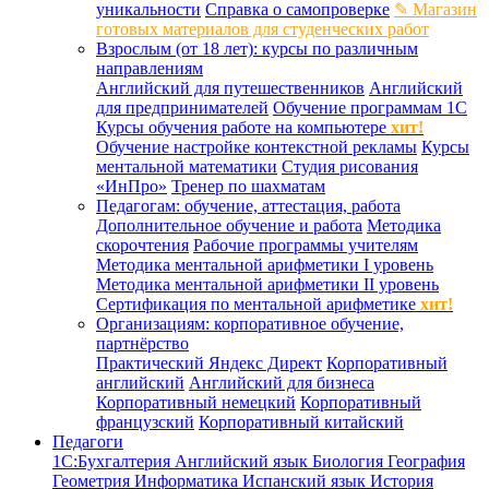
уникальности
Справка о самопроверке
✎ Магазин
готовых материалов для студенческих работ
Взрослым (от 18 лет): курсы по различным
направлениям
Английский для путешественников
Английский
для предпринимателей
Обучение программам 1С
Курсы обучения работе на компьютере
хит!
Обучение настройке контекстной рекламы
Курсы
ментальной математики
Студия рисования
«ИнПро»
Тренер по шахматам
Педагогам: обучение, аттестация, работа
Дополнительное обучение и работа
Методика
скорочтения
Рабочие программы учителям
Методика ментальной арифметики I уровень
Методика ментальной арифметики II уровень
Сертификация по ментальной арифметике
хит!
Организациям: корпоративное обучение,
партнёрство
Практический Яндекс Директ
Корпоративный
английский
Английский для бизнеса
Корпоративный немецкий
Корпоративный
французский
Корпоративный китайский
Педагоги
1С:Бухгалтерия
Английский язык
Биология
География
Геометрия
Информатика
Испанский язык
История