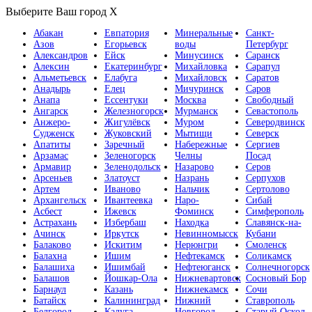
Выберите Ваш город
X
Абакан
Евпатория
Минеральные
Санкт-
Азов
Егорьевск
воды
Петербург
Александров
Ейск
Минусинск
Саранск
Алексин
Екатеринбург
Михайловка
Сарапул
Альметьевск
Елабуга
Михайловск
Саратов
Анадырь
Елец
Мичуринск
Саров
Анапа
Ессентуки
Москва
Свободный
Ангарск
Железногорск
Мурманск
Севастополь
Анжеро-
Жигулёвск
Муром
Северодвинск
Судженск
Жуковский
Мытищи
Северск
Апатиты
Заречный
Набережные
Сергиев
Арзамас
Зеленогорск
Челны
Посад
Армавир
Зеленодольск
Назарово
Серов
Арсеньев
Златоуст
Назрань
Серпухов
Артем
Иваново
Нальчик
Сертолово
Архангельск
Ивантеевка
Наро-
Сибай
Асбест
Ижевск
Фоминск
Симферополь
Астрахань
Избербаш
Находка
Славянск-на-
Ачинск
Иркутск
Невинномысск
Кубани
Балаково
Искитим
Нерюнгри
Смоленск
Балахна
Ишим
Нефтекамск
Соликамск
Балашиха
Ишимбай
Нефтеюганск
Солнечногорск
Балашов
Йошкар-Ола
Нижневартовск
Сосновый Бор
Барнаул
Казань
Нижнекамск
Сочи
Батайск
Калининград
Нижний
Ставрополь
Белгород
Калуга
Новгород
Старый Оскол