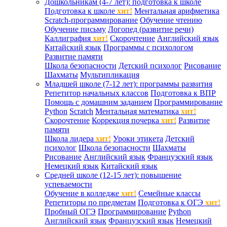
Дошкольникам (4-7 лет): подготовка к школе
Подготовка к школе
хит!
Ментальная арифметика
Scratch-программирование
Обучение чтению
Обучение письму
Логопед (развитие речи)
Каллиграфия
хит!
Скорочтение
Английский язык
Китайский язык
Программы с психологом
Развитие памяти
Школа безопасности
Детский психолог
Рисование
Шахматы
Мультипликация
Младшей школе (7-12 лет): программы развития
Репетитор начальных классов
Подготовка к ВПР
Помощь с домашним заданием
Программирование
Python
Scratch
Ментальная математика
хит!
Скорочтение
Коррекция почерка
хит!
Развитие
памяти
Школа лидера
хит!
Уроки этикета
Детский
психолог
Школа безопасности
Шахматы
Рисование
Английский язык
Французский язык
Немецкий язык
Китайский язык
Средней школе (12-15 лет): повышение
успеваемости
Обучение в колледже
хит!
Семейные классы
Репетиторы по предметам
Подготовка к ОГЭ
хит!
Пробный ОГЭ
Программирование
Python
Английский язык
Французский язык
Немецкий