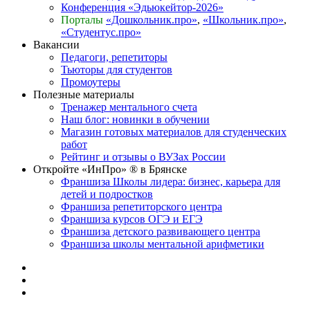
Конференция «Эдьюкейтор-2026»
Порталы
«Дошкольник.про»
,
«Школьник.про»
,
«Студентус.про»
Вакансии
Педагоги, репетиторы
Тьюторы для студентов
Промоутеры
Полезные материалы
Тренажер ментального счета
Наш блог: новинки в обучении
Магазин готовых материалов для студенческих
работ
Рейтинг и отзывы о ВУЗах России
Откройте «ИнПро» ® в Брянске
Франшиза Школы лидера: бизнес, карьера для
детей и подростков
Франшиза репетиторского центра
Франшиза курсов ОГЭ и ЕГЭ
Франшиза детского развивающего центра
Франшиза школы ментальной арифметики