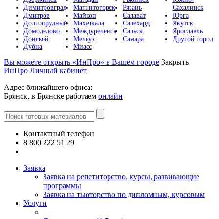
Димитровград
Магнитогорск
Рязань
Сахалинск
Дмитров
Майкоп
Салават
Юрга
Долгопрудный
Махачкала
Салехард
Якутск
Домодедово
Междуреченск
Сальск
Ярославль
Донской
Мелеуз
Самара
Другой город
Дубна
Миасс
Вы можете открыть «ИнПро» в Вашем городе
Закрыть
ИнПро
Личный кабинет
Адрес ближайшего офиса:
Брянск, в Брянске работаем
онлайн
Контактный телефон
8 800 222 51 29
Все контакты
Заявка
Заявка на репетиторство, курсы, развивающие
программы
Заявка на тьюторство по дипломным, курсовым
Услуги