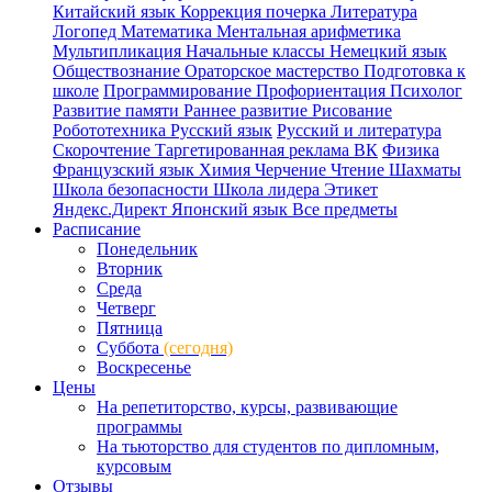
Китайский язык
Коррекция почерка
Литература
Логопед
Математика
Ментальная арифметика
Мультипликация
Начальные классы
Немецкий язык
Обществознание
Ораторское мастерство
Подготовка к
школе
Программирование
Профориентация
Психолог
Развитие памяти
Раннее развитие
Рисование
Робототехника
Русский язык
Русский и литература
Скорочтение
Таргетированная реклама ВК
Физика
Французский язык
Химия
Черчение
Чтение
Шахматы
Школа безопасности
Школа лидера
Этикет
Яндекс.Директ
Японский язык
Все предметы
Расписание
Понедельник
Вторник
Среда
Четверг
Пятница
Суббота
(сегодня)
Воскресенье
Цены
На репетиторство, курсы, развивающие
программы
На тьюторство для студентов по дипломным,
курсовым
Отзывы