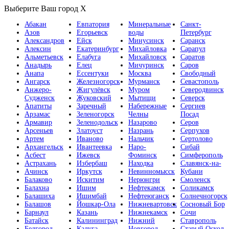
Выберите Ваш город
X
Абакан
Евпатория
Минеральные
Санкт-
Азов
Егорьевск
воды
Петербург
Александров
Ейск
Минусинск
Саранск
Алексин
Екатеринбург
Михайловка
Сарапул
Альметьевск
Елабуга
Михайловск
Саратов
Анадырь
Елец
Мичуринск
Саров
Анапа
Ессентуки
Москва
Свободный
Ангарск
Железногорск
Мурманск
Севастополь
Анжеро-
Жигулёвск
Муром
Северодвинск
Судженск
Жуковский
Мытищи
Северск
Апатиты
Заречный
Набережные
Сергиев
Арзамас
Зеленогорск
Челны
Посад
Армавир
Зеленодольск
Назарово
Серов
Арсеньев
Златоуст
Назрань
Серпухов
Артем
Иваново
Нальчик
Сертолово
Архангельск
Ивантеевка
Наро-
Сибай
Асбест
Ижевск
Фоминск
Симферополь
Астрахань
Избербаш
Находка
Славянск-на-
Ачинск
Иркутск
Невинномысск
Кубани
Балаково
Искитим
Нерюнгри
Смоленск
Балахна
Ишим
Нефтекамск
Соликамск
Балашиха
Ишимбай
Нефтеюганск
Солнечногорск
Балашов
Йошкар-Ола
Нижневартовск
Сосновый Бор
Барнаул
Казань
Нижнекамск
Сочи
Батайск
Калининград
Нижний
Ставрополь
Белгород
Калуга
Новгород
Старый Оскол