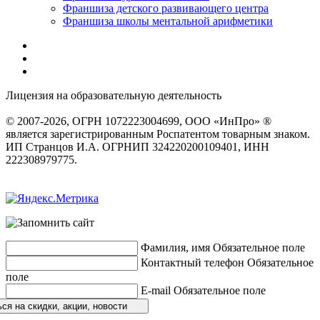
Франшиза детского развивающего центра
Франшиза школы ментальной арифметики
Лицензия на образовательную деятельность
серия 22Л01 №
0002491
© 2007-2026, ОГРН 1072223004699, ООО «ИнПро» ®
является зарегистрированным Роспатентом товарным знаком.
ИП Странцов И.А. ОГРНИП 324220200109401, ИНН
222308979775.
Разработка сайтов
веб-студия «Rouks»
Фамилия, имя
Обязательное поле
Контактный телефон
Обязательное
поле
E-mail
Обязательное поле
ся на скидки, акции, новости