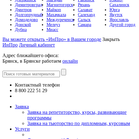
Димитровград
Магнитогорск
Рязань
Сахалинск
Дмитров
Майкоп
Салават
Юрга
Долгопрудный
Махачкала
Салехард
Якутск
Домодедово
Междуреченск
Сальск
Ярославль
Донской
Мелеуз
Самара
Другой город
Дубна
Миасс
Вы можете открыть «ИнПро» в Вашем городе
Закрыть
ИнПро
Личный кабинет
Адрес ближайшего офиса:
Брянск, в Брянске работаем
онлайн
Контактный телефон
8 800 222 51 29
Все контакты
Заявка
Заявка на репетиторство, курсы, развивающие
программы
Заявка на тьюторство по дипломным, курсовым
Услуги