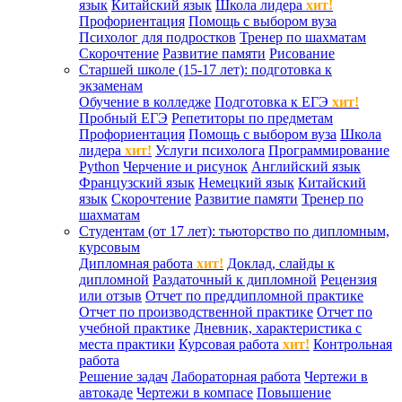
язык
Китайский язык
Школа лидера
хит!
Профориентация
Помощь с выбором вуза
Психолог для подростков
Тренер по шахматам
Скорочтение
Развитие памяти
Рисование
Старшей школе (15-17 лет): подготовка к
экзаменам
Обучение в колледже
Подготовка к ЕГЭ
хит!
Пробный ЕГЭ
Репетиторы по предметам
Профориентация
Помощь с выбором вуза
Школа
лидера
хит!
Услуги психолога
Программирование
Python
Черчение и рисунок
Английский язык
Французский язык
Немецкий язык
Китайский
язык
Скорочтение
Развитие памяти
Тренер по
шахматам
Студентам (от 17 лет): тьюторство по дипломным,
курсовым
Дипломная работа
хит!
Доклад, слайды к
дипломной
Раздаточный к дипломной
Рецензия
или отзыв
Отчет по преддипломной практике
Отчет по производственной практике
Отчет по
учебной практике
Дневник, характеристика с
места практики
Курсовая работа
хит!
Контрольная
работа
Решение задач
Лабораторная работа
Чертежи в
автокаде
Чертежи в компасе
Повышение