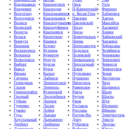
Владикавказ
Красногорск
Орск
Ухта
Владимир
Краснодар
П-Камчатский
Фрязино
Волгоград
Краснокаменск
п. Косая Гора
Хабаровск
Волгодонск
Краснокамск
Павлово
Ханты-
Волжск
Краснотурьинск
Павловский
Мансийск
Волжский
Красноуфимск
Посад
Хасавюрт
Вологда
Красноярск
Пенза
Химки
Вольск
Кропоткин
Первоуральск
Чайковский
Воркута
Крымск
Пермь
Чапаевск
Воронеж
Кстово
Петрозаводск
Чебоксары
Воскресенск
Кузнецк
Подольск
Челябинск
Воткинск
Кумертау
Полевской
Черемхово
Всеволожск
Кунгур
Прокопьевск
Череповец
Выборг
Курган
Прохладный
Черкесск
Выкса
Курск
Псков
Черногорск
Вязьма
Кызыл
Путилково
Чехов
Гатчина
Лабинск
Пушкино
Чистополь
Геленджик
Лениногорск
Пятигорск
Чита
Глазов
Ленинск-
Раменское
Шадринск
Горноалтайск
Кузнецкий
Ревда
Шали
Грозный
Лесосибирск
Реутов
Шахты
Губкин
Липецк
Ржев
Шуя
Гудермес
Лиски
Рославль
Щелкино
Гуково
Лобня
Россошь
Щёкино
Гусь-
Лысьва
Ростов-На-
Электросталь
Хрустальный
Лыткарино
Дону
Элиста
Дербент
Люберцы
Рубцовск
Энгельс
Дзержинск
Магадан
Рыбинск
Южно-