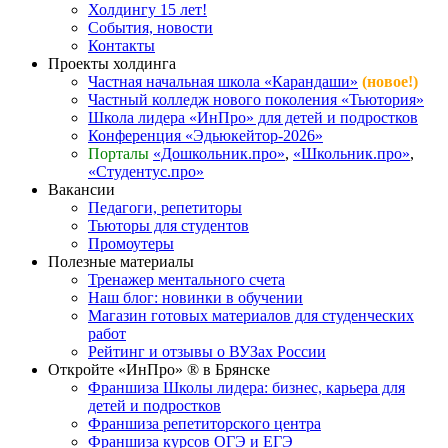
Холдингу 15 лет!
События, новости
Контакты
Проекты холдинга
Частная начальная школа «Карандаши»
(новое!)
Частный колледж нового поколения «Тьютория»
Школа лидера «ИнПро» для детей и подростков
Конференция «Эдьюкейтор-2026»
Порталы
«Дошкольник.про»
,
«Школьник.про»
,
«Студентус.про»
Вакансии
Педагоги, репетиторы
Тьюторы для студентов
Промоутеры
Полезные материалы
Тренажер ментального счета
Наш блог: новинки в обучении
Магазин готовых материалов для студенческих
работ
Рейтинг и отзывы о ВУЗах России
Откройте «ИнПро» ® в Брянске
Франшиза Школы лидера: бизнес, карьера для
детей и подростков
Франшиза репетиторского центра
Франшиза курсов ОГЭ и ЕГЭ