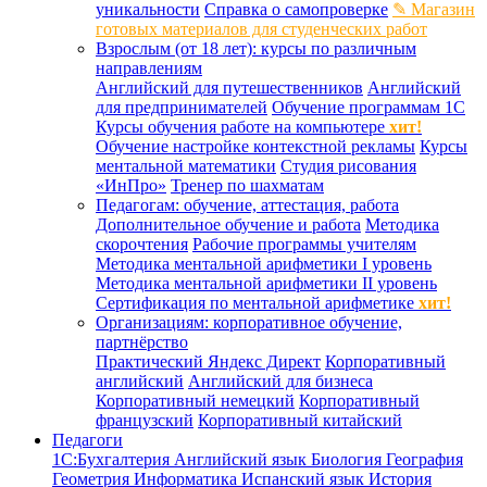
уникальности
Справка о самопроверке
✎ Магазин
готовых материалов для студенческих работ
Взрослым (от 18 лет): курсы по различным
направлениям
Английский для путешественников
Английский
для предпринимателей
Обучение программам 1С
Курсы обучения работе на компьютере
хит!
Обучение настройке контекстной рекламы
Курсы
ментальной математики
Студия рисования
«ИнПро»
Тренер по шахматам
Педагогам: обучение, аттестация, работа
Дополнительное обучение и работа
Методика
скорочтения
Рабочие программы учителям
Методика ментальной арифметики I уровень
Методика ментальной арифметики II уровень
Сертификация по ментальной арифметике
хит!
Организациям: корпоративное обучение,
партнёрство
Практический Яндекс Директ
Корпоративный
английский
Английский для бизнеса
Корпоративный немецкий
Корпоративный
французский
Корпоративный китайский
Педагоги
1С:Бухгалтерия
Английский язык
Биология
География
Геометрия
Информатика
Испанский язык
История