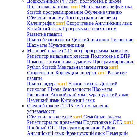
Дошкольникам (4-7 лет): подготовка к школе
Подготовка к школе
хит!
Ментальная арифметика
Scratch-программирование
Обучение чтению
Обучение письму
Логопед (развитие речи)
Каллиграфия
хит!
Скорочтение
Английский язык
Китайский язык
Программы с психологом
Развитие памяти
Школа безопасности
Детский психолог
Рисование
Шахматы
Мультипликация
Младшей школе (7-12 лет): программы развития
Репетитор начальных классов
Подготовка к ВПР
Помощь с домашним заданием
Программирование
Python
Scratch
Ментальная математика
хит!
Скорочтение
Коррекция почерка
хит!
Развитие
памяти
Школа лидера
хит!
Уроки этикета
Детский
психолог
Школа безопасности
Шахматы
Рисование
Английский язык
Французский язык
Немецкий язык
Китайский язык
Средней школе (12-15 лет): повышение
успеваемости
Обучение в колледже
хит!
Семейные классы
Репетиторы по предметам
Подготовка к ОГЭ
хит!
Пробный ОГЭ
Программирование
Python
Английский язык
Французский язык
Немецкий