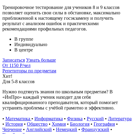
Тренировочное тестирование для учеников 8 и 9 классов
позволяет оценить свои силы в обстановке, максимально
приближенной к настоящему госэкзамену и получить
результат с анализом ошибок и практическими
рекомендациями профильных педагогов.
В группе
Индивидуально
В центре
Записаться
Узнать больше
От 1150 Р
/чел
Репетиторы по предметам
Хит!
Для 5-8 классов
Нужно подтянуть знания по школьным предметам? В
«ИнПро» каждый ученик находит для себя
квалифицированного преподавателя, который помогает
устранять проблемы с учёбой грамотно и эффективно.
•
Математика
•
Информатика
•
Физика
•
Русский
•
Литература
•
История
•
Общество
•
Химия
•
Биология
•
География
•
Черчение
•
Английский
•
Немецкий
•
Французский
•