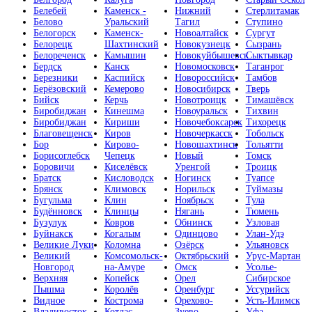
Белебей
Каменск -
Нижний
Стерлитамак
Белово
Уральский
Тагил
Ступино
Белогорск
Каменск-
Новоалтайск
Сургут
Белорецк
Шахтинский
Новокузнецк
Сызрань
Белореченск
Камышин
Новокуйбышевск
Сыктывкар
Бердск
Канск
Новомосковск
Таганрог
Березники
Каспийск
Новороссийск
Тамбов
Берёзовский
Кемерово
Новосибирск
Тверь
Бийск
Керчь
Новотроицк
Тимашёвск
Биробиджан
Кинешма
Новоуральск
Тихвин
Биробиджан
Кириши
Новочебоксарск
Тихорецк
Благовещенск
Киров
Новочеркасск
Тобольск
Бор
Кирово-
Новошахтинск
Тольятти
Борисоглебск
Чепецк
Новый
Томск
Боровичи
Киселёвск
Уренгой
Троицк
Братск
Кисловодск
Ногинск
Туапсе
Брянск
Климовск
Норильск
Туймазы
Бугульма
Клин
Ноябрьск
Тула
Будённовск
Клинцы
Нягань
Тюмень
Бузулук
Ковров
Обнинск
Узловая
Буйнакск
Когалым
Одинцово
Улан-Удэ
Великие Луки
Коломна
Озёрск
Ульяновск
Великий
Комсомольск-
Октябрьский
Урус-Мартан
Новгород
на-Амуре
Омск
Усолье-
Верхняя
Копейск
Орел
Сибирское
Пышма
Королёв
Оренбург
Уссурийск
Видное
Кострома
Орехово-
Усть-Илимск
Владивосток
Котлас
Зуево
Уфа