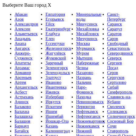
Выберите Ваш город
X
Абакан
Евпатория
Минеральные
Санкт-
Азов
Егорьевск
воды
Петербург
Александров
Ейск
Минусинск
Саранск
Алексин
Екатеринбург
Михайловка
Сарапул
Альметьевск
Елабуга
Михайловск
Саратов
Анадырь
Елец
Мичуринск
Саров
Анапа
Ессентуки
Москва
Свободный
Ангарск
Железногорск
Мурманск
Севастополь
Анжеро-
Жигулёвск
Муром
Северодвинск
Судженск
Жуковский
Мытищи
Северск
Апатиты
Заречный
Набережные
Сергиев
Арзамас
Зеленогорск
Челны
Посад
Армавир
Зеленодольск
Назарово
Серов
Арсеньев
Златоуст
Назрань
Серпухов
Артем
Иваново
Нальчик
Сертолово
Архангельск
Ивантеевка
Наро-
Сибай
Асбест
Ижевск
Фоминск
Симферополь
Астрахань
Избербаш
Находка
Славянск-на-
Ачинск
Иркутск
Невинномысск
Кубани
Балаково
Искитим
Нерюнгри
Смоленск
Балахна
Ишим
Нефтекамск
Соликамск
Балашиха
Ишимбай
Нефтеюганск
Солнечногорск
Балашов
Йошкар-Ола
Нижневартовск
Сосновый Бор
Барнаул
Казань
Нижнекамск
Сочи
Батайск
Калининград
Нижний
Ставрополь
Белгород
Калуга
Новгород
Старый Оскол