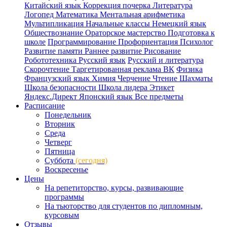
Китайский язык
Коррекция почерка
Литература
Логопед
Математика
Ментальная арифметика
Мультипликация
Начальные классы
Немецкий язык
Обществознание
Ораторское мастерство
Подготовка к
школе
Программирование
Профориентация
Психолог
Развитие памяти
Раннее развитие
Рисование
Робототехника
Русский язык
Русский и литература
Скорочтение
Таргетированная реклама ВК
Физика
Французский язык
Химия
Черчение
Чтение
Шахматы
Школа безопасности
Школа лидера
Этикет
Яндекс.Директ
Японский язык
Все предметы
Расписание
Понедельник
Вторник
Среда
Четверг
Пятница
Суббота
(сегодня)
Воскресенье
Цены
На репетиторство, курсы, развивающие
программы
На тьюторство для студентов по дипломным,
курсовым
Отзывы