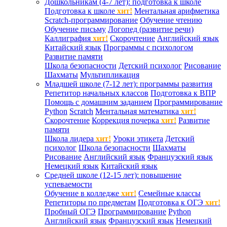
Дошкольникам (4-7 лет): подготовка к школе
Подготовка к школе
хит!
Ментальная арифметика
Scratch-программирование
Обучение чтению
Обучение письму
Логопед (развитие речи)
Каллиграфия
хит!
Скорочтение
Английский язык
Китайский язык
Программы с психологом
Развитие памяти
Школа безопасности
Детский психолог
Рисование
Шахматы
Мультипликация
Младшей школе (7-12 лет): программы развития
Репетитор начальных классов
Подготовка к ВПР
Помощь с домашним заданием
Программирование
Python
Scratch
Ментальная математика
хит!
Скорочтение
Коррекция почерка
хит!
Развитие
памяти
Школа лидера
хит!
Уроки этикета
Детский
психолог
Школа безопасности
Шахматы
Рисование
Английский язык
Французский язык
Немецкий язык
Китайский язык
Средней школе (12-15 лет): повышение
успеваемости
Обучение в колледже
хит!
Семейные классы
Репетиторы по предметам
Подготовка к ОГЭ
хит!
Пробный ОГЭ
Программирование
Python
Английский язык
Французский язык
Немецкий