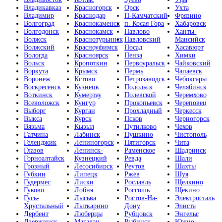
Владикавказ
Красногорск
Орск
Ухта
Владимир
Краснодар
П-Камчатский
Фрязино
Волгоград
Краснокаменск
п. Косая Гора
Хабаровск
Волгодонск
Краснокамск
Павлово
Ханты-
Волжск
Краснотурьинск
Павловский
Мансийск
Волжский
Красноуфимск
Посад
Хасавюрт
Вологда
Красноярск
Пенза
Химки
Вольск
Кропоткин
Первоуральск
Чайковский
Воркута
Крымск
Пермь
Чапаевск
Воронеж
Кстово
Петрозаводск
Чебоксары
Воскресенск
Кузнецк
Подольск
Челябинск
Воткинск
Кумертау
Полевской
Черемхово
Всеволожск
Кунгур
Прокопьевск
Череповец
Выборг
Курган
Прохладный
Черкесск
Выкса
Курск
Псков
Черногорск
Вязьма
Кызыл
Путилково
Чехов
Гатчина
Лабинск
Пушкино
Чистополь
Геленджик
Лениногорск
Пятигорск
Чита
Глазов
Ленинск-
Раменское
Шадринск
Горноалтайск
Кузнецкий
Ревда
Шали
Грозный
Лесосибирск
Реутов
Шахты
Губкин
Липецк
Ржев
Шуя
Гудермес
Лиски
Рославль
Щелкино
Гуково
Лобня
Россошь
Щёкино
Гусь-
Лысьва
Ростов-На-
Электросталь
Хрустальный
Лыткарино
Дону
Элиста
Дербент
Люберцы
Рубцовск
Энгельс
Дзержинск
Магадан
Рыбинск
Южно-