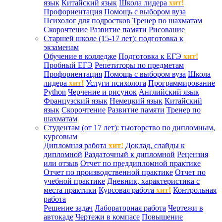
язык
Китайский язык
Школа лидера
хит!
Профориентация
Помощь с выбором вуза
Психолог для подростков
Тренер по шахматам
Скорочтение
Развитие памяти
Рисование
Старшей школе (15-17 лет): подготовка к
экзаменам
Обучение в колледже
Подготовка к ЕГЭ
хит!
Пробный ЕГЭ
Репетиторы по предметам
Профориентация
Помощь с выбором вуза
Школа
лидера
хит!
Услуги психолога
Программирование
Python
Черчение и рисунок
Английский язык
Французский язык
Немецкий язык
Китайский
язык
Скорочтение
Развитие памяти
Тренер по
шахматам
Студентам (от 17 лет): тьюторство по дипломным,
курсовым
Дипломная работа
хит!
Доклад, слайды к
дипломной
Раздаточный к дипломной
Рецензия
или отзыв
Отчет по преддипломной практике
Отчет по производственной практике
Отчет по
учебной практике
Дневник, характеристика с
места практики
Курсовая работа
хит!
Контрольная
работа
Решение задач
Лабораторная работа
Чертежи в
автокаде
Чертежи в компасе
Повышение