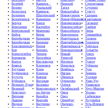
Белебей
Каменск -
Нижний
Стерлитамак
Белово
Уральский
Тагил
Ступино
Белогорск
Каменск-
Новоалтайск
Сургут
Белорецк
Шахтинский
Новокузнецк
Сызрань
Белореченск
Камышин
Новокуйбышевск
Сыктывкар
Бердск
Канск
Новомосковск
Таганрог
Березники
Каспийск
Новороссийск
Тамбов
Берёзовский
Кемерово
Новосибирск
Тверь
Бийск
Керчь
Новотроицк
Тимашёвск
Биробиджан
Кинешма
Новоуральск
Тихвин
Биробиджан
Кириши
Новочебоксарск
Тихорецк
Благовещенск
Киров
Новочеркасск
Тобольск
Бор
Кирово-
Новошахтинск
Тольятти
Борисоглебск
Чепецк
Новый
Томск
Боровичи
Киселёвск
Уренгой
Троицк
Братск
Кисловодск
Ногинск
Туапсе
Брянск
Климовск
Норильск
Туймазы
Бугульма
Клин
Ноябрьск
Тула
Будённовск
Клинцы
Нягань
Тюмень
Бузулук
Ковров
Обнинск
Узловая
Буйнакск
Когалым
Одинцово
Улан-Удэ
Великие Луки
Коломна
Озёрск
Ульяновск
Великий
Комсомольск-
Октябрьский
Урус-Мартан
Новгород
на-Амуре
Омск
Усолье-
Верхняя
Копейск
Орел
Сибирское
Пышма
Королёв
Оренбург
Уссурийск
Видное
Кострома
Орехово-
Усть-Илимск
Владивосток
Котлас
Зуево
Уфа