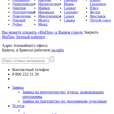
Димитровград
Магнитогорск
Рязань
Сахалинск
Дмитров
Майкоп
Салават
Юрга
Долгопрудный
Махачкала
Салехард
Якутск
Домодедово
Междуреченск
Сальск
Ярославль
Донской
Мелеуз
Самара
Другой город
Дубна
Миасс
Вы можете открыть «ИнПро» в Вашем городе
Закрыть
ИнПро
Личный кабинет
Адрес ближайшего офиса:
Брянск, в Брянске работаем
онлайн
Контактный телефон
8 800 222 51 29
Все контакты
Заявка
Заявка на репетиторство, курсы, развивающие
программы
Заявка на тьюторство по дипломным, курсовым
Услуги