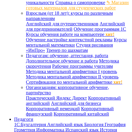
уникальности
Справка о самопроверке
✎ Магазин
готовых материалов для студенческих работ
Взрослым (от 18 лет): курсы по различным
направлениям
Английский для путешественников
Английский
для предпринимателей
Обучение программам 1С
Курсы обучения работе на компьютере
хит!
Обучение настройке контекстной рекламы
Курсы
ментальной математики
Студия рисования
«ИнПро»
Тренер по шахматам
Педагогам: обучение, аттестация, работа
Дополнительное обучение и работа
Методика
скорочтения
Рабочие программы учителям
Методика ментальной арифметики I уровень
Методика ментальной арифметики II уровень
Сертификация по ментальной арифметике
хит!
Организациям: корпоративное обучение,
партнёрство
Практический Яндекс Директ
Корпоративный
английский
Английский для бизнеса
Корпоративный немецкий
Корпоративный
французский
Корпоративный китайский
Педагоги
1С:Бухгалтерия
Английский язык
Биология
География
Геометрия
Информатика
Испанский язык
История