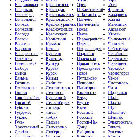
Владикавказ
Красногорск
Орск
Ухта
Владимир
Краснодар
П-Камчатский
Фрязино
Волгоград
Краснокаменск
п. Косая Гора
Хабаровск
Волгодонск
Краснокамск
Павлово
Ханты-
Волжск
Краснотурьинск
Павловский
Мансийск
Волжский
Красноуфимск
Посад
Хасавюрт
Вологда
Красноярск
Пенза
Химки
Вольск
Кропоткин
Первоуральск
Чайковский
Воркута
Крымск
Пермь
Чапаевск
Воронеж
Кстово
Петрозаводск
Чебоксары
Воскресенск
Кузнецк
Подольск
Челябинск
Воткинск
Кумертау
Полевской
Черемхово
Всеволожск
Кунгур
Прокопьевск
Череповец
Выборг
Курган
Прохладный
Черкесск
Выкса
Курск
Псков
Черногорск
Вязьма
Кызыл
Путилково
Чехов
Гатчина
Лабинск
Пушкино
Чистополь
Геленджик
Лениногорск
Пятигорск
Чита
Глазов
Ленинск-
Раменское
Шадринск
Горноалтайск
Кузнецкий
Ревда
Шали
Грозный
Лесосибирск
Реутов
Шахты
Губкин
Липецк
Ржев
Шуя
Гудермес
Лиски
Рославль
Щелкино
Гуково
Лобня
Россошь
Щёкино
Гусь-
Лысьва
Ростов-На-
Электросталь
Хрустальный
Лыткарино
Дону
Элиста
Дербент
Люберцы
Рубцовск
Энгельс
Дзержинск
Магадан
Рыбинск
Южно-