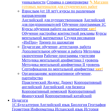
уникальности
Справка о самопроверке
✎ Магазин
готовых материалов для студенческих работ
Взрослым (от 18 лет): курсы по различным
направлениям
Английский для путешественников
Английский
для предпринимателей
Обучение программам 1С
Курсы обучения работе на компьютере
хит!
Обучение настройке контекстной рекламы
Курсы
ментальной математики
Студия рисования
«ИнПро»
Тренер по шахматам
Педагогам: обучение, аттестация, работа
Дополнительное обучение и работа
Методика
скорочтения
Рабочие программы учителям
Методика ментальной арифметики I уровень
Методика ментальной арифметики II уровень
Сертификация по ментальной арифметике
хит!
Организациям: корпоративное обучение,
партнёрство
Практический Яндекс Директ
Корпоративный
английский
Английский для бизнеса
Корпоративный немецкий
Корпоративный
французский
Корпоративный китайский
Педагоги
1С:Бухгалтерия
Английский язык
Биология
География
Геометрия
Информатика
Испанский язык
История