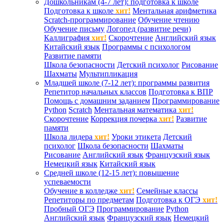
Дошкольникам (4-7 лет): подготовка к школе
Подготовка к школе
хит!
Ментальная арифметика
Scratch-программирование
Обучение чтению
Обучение письму
Логопед (развитие речи)
Каллиграфия
хит!
Скорочтение
Английский язык
Китайский язык
Программы с психологом
Развитие памяти
Школа безопасности
Детский психолог
Рисование
Шахматы
Мультипликация
Младшей школе (7-12 лет): программы развития
Репетитор начальных классов
Подготовка к ВПР
Помощь с домашним заданием
Программирование
Python
Scratch
Ментальная математика
хит!
Скорочтение
Коррекция почерка
хит!
Развитие
памяти
Школа лидера
хит!
Уроки этикета
Детский
психолог
Школа безопасности
Шахматы
Рисование
Английский язык
Французский язык
Немецкий язык
Китайский язык
Средней школе (12-15 лет): повышение
успеваемости
Обучение в колледже
хит!
Семейные классы
Репетиторы по предметам
Подготовка к ОГЭ
хит!
Пробный ОГЭ
Программирование
Python
Английский язык
Французский язык
Немецкий