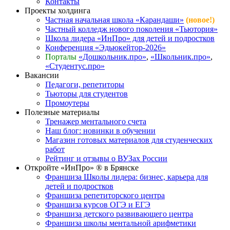
Контакты
Проекты холдинга
Частная начальная школа «Карандаши»
(новое!)
Частный колледж нового поколения «Тьютория»
Школа лидера «ИнПро» для детей и подростков
Конференция «Эдьюкейтор-2026»
Порталы
«Дошкольник.про»
,
«Школьник.про»
,
«Студентус.про»
Вакансии
Педагоги, репетиторы
Тьюторы для студентов
Промоутеры
Полезные материалы
Тренажер ментального счета
Наш блог: новинки в обучении
Магазин готовых материалов для студенческих
работ
Рейтинг и отзывы о ВУЗах России
Откройте «ИнПро» ® в Брянске
Франшиза Школы лидера: бизнес, карьера для
детей и подростков
Франшиза репетиторского центра
Франшиза курсов ОГЭ и ЕГЭ
Франшиза детского развивающего центра
Франшиза школы ментальной арифметики