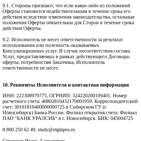
9.1. Стороны признают, что если какое-либо из положений
Оферты становится недействительным в течение срока его
действия вследствие изменения законодательства, остальные
положения Оферты обязательны для Сторон в течение срока
действия Оферты.
9.2. Исполнитель не несет ответственности за результат
использования или полезность оказываемых
Консультационных услуг. В случае несоответствия состава
Услуг, предоставляемых в рамках действующего Договора-
оферты, потребностям Заказчика, Исполнитель
ответственности не несет.
10. Реквизиты Исполнителя и контактная информация
ИНН: 222308979775, ОГРНИП: 324220200109401. Номер
расчетного счета: 40802810432170001959. Корреспондентский
счет: 30101810400000000725 в Сибирском ГУ (г.
Новосибирск) Банка России. Филиал открытия счета: Филиал
ПАО “БАНК УРАЛСИБ“ в г. Новосибирск. БИК: 045004725
8 800 250 62 49, study@etginpro.ru
Странцов Игорь Алексеевич