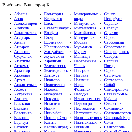
Выберите Ваш город
X
Абакан
Евпатория
Минеральные
Санкт-
Азов
Егорьевск
воды
Петербург
Александров
Ейск
Минусинск
Саранск
Алексин
Екатеринбург
Михайловка
Сарапул
Альметьевск
Елабуга
Михайловск
Саратов
Анадырь
Елец
Мичуринск
Саров
Анапа
Ессентуки
Москва
Свободный
Ангарск
Железногорск
Мурманск
Севастополь
Анжеро-
Жигулёвск
Муром
Северодвинск
Судженск
Жуковский
Мытищи
Северск
Апатиты
Заречный
Набережные
Сергиев
Арзамас
Зеленогорск
Челны
Посад
Армавир
Зеленодольск
Назарово
Серов
Арсеньев
Златоуст
Назрань
Серпухов
Артем
Иваново
Нальчик
Сертолово
Архангельск
Ивантеевка
Наро-
Сибай
Асбест
Ижевск
Фоминск
Симферополь
Астрахань
Избербаш
Находка
Славянск-на-
Ачинск
Иркутск
Невинномысск
Кубани
Балаково
Искитим
Нерюнгри
Смоленск
Балахна
Ишим
Нефтекамск
Соликамск
Балашиха
Ишимбай
Нефтеюганск
Солнечногорск
Балашов
Йошкар-Ола
Нижневартовск
Сосновый Бор
Барнаул
Казань
Нижнекамск
Сочи
Батайск
Калининград
Нижний
Ставрополь
Белгород
Калуга
Новгород
Старый Оскол