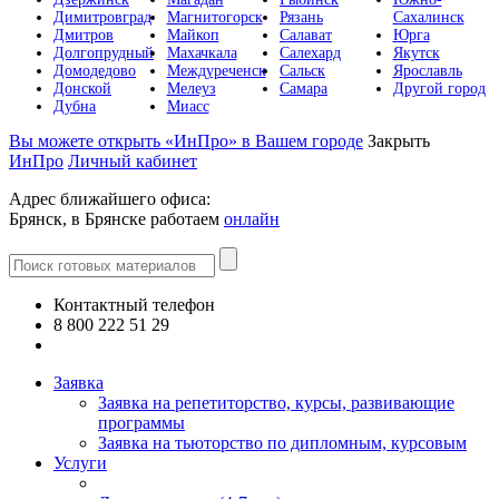
Димитровград
Магнитогорск
Рязань
Сахалинск
Дмитров
Майкоп
Салават
Юрга
Долгопрудный
Махачкала
Салехард
Якутск
Домодедово
Междуреченск
Сальск
Ярославль
Донской
Мелеуз
Самара
Другой город
Дубна
Миасс
Вы можете открыть «ИнПро» в Вашем городе
Закрыть
ИнПро
Личный кабинет
Адрес ближайшего офиса:
Брянск, в Брянске работаем
онлайн
Контактный телефон
8 800 222 51 29
Все контакты
Заявка
Заявка на репетиторство, курсы, развивающие
программы
Заявка на тьюторство по дипломным, курсовым
Услуги