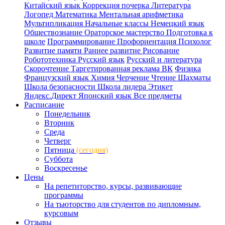
Китайский язык
Коррекция почерка
Литература
Логопед
Математика
Ментальная арифметика
Мультипликация
Начальные классы
Немецкий язык
Обществознание
Ораторское мастерство
Подготовка к
школе
Программирование
Профориентация
Психолог
Развитие памяти
Раннее развитие
Рисование
Робототехника
Русский язык
Русский и литература
Скорочтение
Таргетированная реклама ВК
Физика
Французский язык
Химия
Черчение
Чтение
Шахматы
Школа безопасности
Школа лидера
Этикет
Яндекс.Директ
Японский язык
Все предметы
Расписание
Понедельник
Вторник
Среда
Четверг
Пятница
(сегодня)
Суббота
Воскресенье
Цены
На репетиторство, курсы, развивающие
программы
На тьюторство для студентов по дипломным,
курсовым
Отзывы