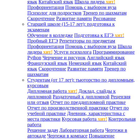
язык
Китайский язык
Школа лидера
хит!
Профориентация
Помощь с выбором вуза
Психолог для подростков
Тренер по шахматам
Скорочтение
Развитие памяти
Рисование
Старшей школе (15-17 лет): подготовка к
экзаменам
Обучение в колледже
Подготовка к ЕГЭ
хит!
Пробный ЕГЭ
Репетиторы по предметам
Профориентация
Помощь с выбором вуза
Школа
лидера
хит!
Услуги психолога
Программирование
Python
Черчение и рисунок
Английский язык
Французский язык
Немецкий язык
Китайский
язык
Скорочтение
Развитие памяти
Тренер по
шахматам
Студентам (от 17 лет): тьюторство по дипломным,
курсовым
Дипломная работа
хит!
Доклад, слайды к
дипломной
Раздаточный к дипломной
Рецензия
или отзыв
Отчет по преддипломной практике
Отчет по производственной практике
Отчет по
учебной практике
Дневник, характеристика с
места практики
Курсовая работа
хит!
Контрольная
работа
Решение задач
Лабораторная работа
Чертежи в
автокаде
Чертежи в компасе
Повышение