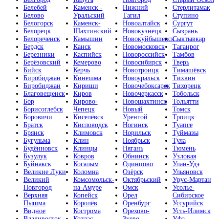
Белебей
Каменск -
Нижний
Стерлитамак
Белово
Уральский
Тагил
Ступино
Белогорск
Каменск-
Новоалтайск
Сургут
Белорецк
Шахтинский
Новокузнецк
Сызрань
Белореченск
Камышин
Новокуйбышевск
Сыктывкар
Бердск
Канск
Новомосковск
Таганрог
Березники
Каспийск
Новороссийск
Тамбов
Берёзовский
Кемерово
Новосибирск
Тверь
Бийск
Керчь
Новотроицк
Тимашёвск
Биробиджан
Кинешма
Новоуральск
Тихвин
Биробиджан
Кириши
Новочебоксарск
Тихорецк
Благовещенск
Киров
Новочеркасск
Тобольск
Бор
Кирово-
Новошахтинск
Тольятти
Борисоглебск
Чепецк
Новый
Томск
Боровичи
Киселёвск
Уренгой
Троицк
Братск
Кисловодск
Ногинск
Туапсе
Брянск
Климовск
Норильск
Туймазы
Бугульма
Клин
Ноябрьск
Тула
Будённовск
Клинцы
Нягань
Тюмень
Бузулук
Ковров
Обнинск
Узловая
Буйнакск
Когалым
Одинцово
Улан-Удэ
Великие Луки
Коломна
Озёрск
Ульяновск
Великий
Комсомольск-
Октябрьский
Урус-Мартан
Новгород
на-Амуре
Омск
Усолье-
Верхняя
Копейск
Орел
Сибирское
Пышма
Королёв
Оренбург
Уссурийск
Видное
Кострома
Орехово-
Усть-Илимск
Владивосток
Котлас
Зуево
Уфа