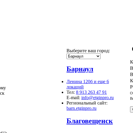
Выберите ваш город:
К
Барнаул
В
В
К
Ленина 120б и еще 6
локаций
Р
ому
Тел:
8 913 263 47 91
Мск
О
E-mail:
info@etginpro.ru
В
Региональный сайт:
barn.etginpro.ru
Благовещенск