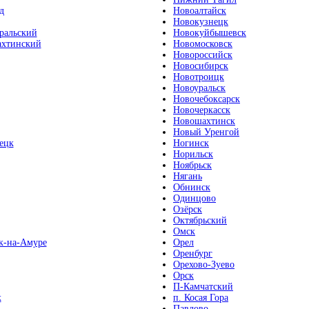
д
Новоалтайск
Новокузнецк
ральский
Новокуйбышевск
хтинский
Новомосковск
Новороссийск
Новосибирск
Новотроицк
Новоуральск
Новочебоксарск
Новочеркасск
Новошахтинск
Новый Уренгой
ецк
Ногинск
Норильск
Ноябрьск
Нягань
Обнинск
Одинцово
Озёрск
Октябрьский
Омск
к-на-Амуре
Орел
Оренбург
Орехово-Зуево
Орск
П-Камчатский
к
п. Косая Гора
Павлово