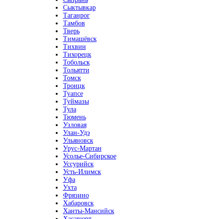
Сыктывкар
Таганрог
Тамбов
Тверь
Тимашёвск
Тихвин
Тихорецк
Тобольск
Тольятти
Томск
Троицк
Туапсе
Туймазы
Тула
Тюмень
Узловая
Улан-Удэ
Ульяновск
Урус-Мартан
Усолье-Сибирское
Уссурийск
Усть-Илимск
Уфа
Ухта
Фрязино
Хабаровск
Ханты-Мансийск
Хасавюрт