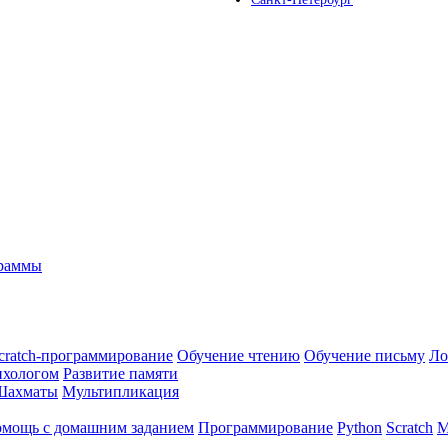
граммы
cratch-программирование
Обучение чтению
Обучение письму
Ло
ихологом
Развитие памяти
Шахматы
Мультипликация
мощь с домашним заданием
Программирование
Python
Scratch
М