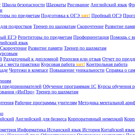
г
Школа безопасности
Шахматы
Рисование
Английский язык
Фр
ти
торы по предметам
Подготовка к ОГЭ
хит!
Пробный ОГЭ
Прог
для подростков
Тренер по шахматам
Скорочтение
Развитие памя
ный ЕГЭ
Репетиторы по предметам
Профориентация
Помощь с в
лийский язык
Скорочтение
Развитие памяти
Тренер по шахматам
курсовым
й
Раздаточный к дипломной
Рецензия или отзыв
Отчет по пред
а с места практики
Курсовая работа
хит!
Контрольная работа
каде
Чертежи в компасе
Повышение уникальности
Справка о са
ениям
я предпринимателей
Обучение программам 1С
Курсы обучения р
сования «ИнПро»
Тренер по шахматам
чтения
Рабочие программы учителям
Методика ментальной ариф
во
ийский
Английский для бизнеса
Корпоративный немецкий
Корп
ометрия
Информатика
Испанский язык
История
Китайский язы