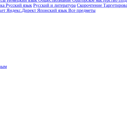
ссы
Немецкий язык
Обществознание
Ораторское мастерство
Под
ика
Русский язык
Русский и литература
Скорочтение
Таргетиров
кет
Яндекс.Директ
Японский язык
Все предметы
овым