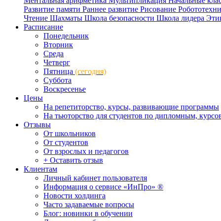
Ментальная арифметика
Мультипликация
Начальные кла
Развитие памяти
Раннее развитие
Рисование
Робототехн
Чтение
Шахматы
Школа безопасности
Школа лидера
Эти
Расписание
Понедельник
Вторник
Среда
Четверг
Пятница
(сегодня)
Суббота
Воскресенье
Цены
На репетиторство, курсы, развивающие программы
На тьюторство для студентов по дипломным, курс
Отзывы
От школьников
От студентов
От взрослых и педагогов
+ Оставить отзыв
Клиентам
Личный кабинет пользователя
Информация о сервисе «ИнПро» ®
Новости холдинга
Часто задаваемые вопросы
Блог: новинки в обучении