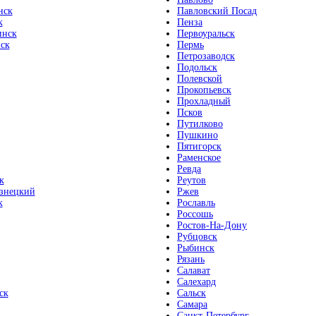
нск
Павловский Посад
к
Пенза
инск
Первоуральск
ск
Пермь
Петрозаводск
Подольск
Полевской
Прокопьевск
Прохладный
Псков
Путилково
Пушкино
Пятигорск
Раменское
Ревда
к
Реутов
знецкий
Ржев
к
Рославль
Россошь
Ростов-На-Дону
Рубцовск
Рыбинск
Рязань
Салават
Салехард
ск
Сальск
Самара
Санкт-Петербург