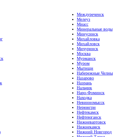
Междуреченск
Мелеуз
Миасс
Минеральные воды
Минусинск
рг
Михайловка
Михайловск
Мичуринск
Москва
ск
Мурманск
Муром
Мытищи
Набережные Челны
Назарово
к
Назрань
Нальчик
Наро-Фоминск
Находка
Невинномысск
Нерюнгри
Нефтекамск
Нефтеюганск
Нижневартовск
Нижнекамск
а
Нижний Новгород
Нижний Тагил