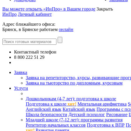
Вы можете открыть «ИнПро» в Вашем городе
Закрыть
ИнПро
Личный кабинет
Адрес ближайшего офиса:
Брянск, в Брянске работаем
онлайн
Контактный телефон
8 800 222 51 29
Все контакты
Заявка
Заявка на репетиторство, курсы, развивающие про
Заявка на тьюторство по дипломным, курсовым
Услуги
Дошкольникам (4-7 лет): подготовка к школе
Подготовка к школе
хит!
Ментальная арифметика
S
Английский язык
Китайский язык
Программы с пс
Школа безопасности
Детский психолог
Рисование
Младшей школе (7-12 лет): программы развития
Репетитор начальных классов
Подготовка к ВПР
По
хит!
Развитие памяти