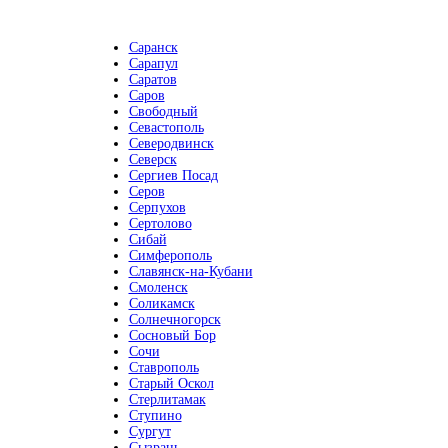
Саранск
Сарапул
Саратов
Саров
Свободный
Севастополь
Северодвинск
Северск
Сергиев Посад
Серов
Серпухов
Сертолово
Сибай
Симферополь
Славянск-на-Кубани
Смоленск
Соликамск
Солнечногорск
Сосновый Бор
Сочи
Ставрополь
Старый Оскол
Стерлитамак
Ступино
Сургут
Сызрань