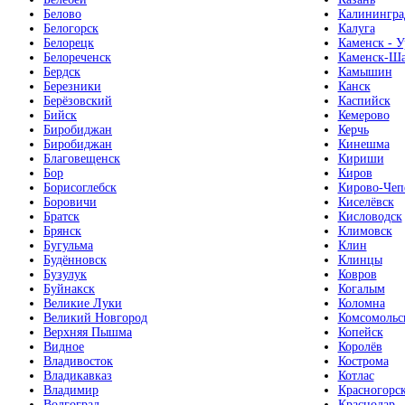
Белово
Калинингра
Белогорск
Калуга
Белорецк
Каменск - У
Белореченск
Каменск-Ша
Бердск
Камышин
Березники
Канск
Берёзовский
Каспийск
Бийск
Кемерово
Биробиджан
Керчь
Биробиджан
Кинешма
Благовещенск
Кириши
Бор
Киров
Борисоглебск
Кирово-Чеп
Боровичи
Киселёвск
Братск
Кисловодск
Брянск
Климовск
Бугульма
Клин
Будённовск
Клинцы
Бузулук
Ковров
Буйнакск
Когалым
Великие Луки
Коломна
Великий Новгород
Комсомольс
Верхняя Пышма
Копейск
Видное
Королёв
Владивосток
Кострома
Владикавказ
Котлас
Владимир
Красногорс
Волгоград
Краснодар