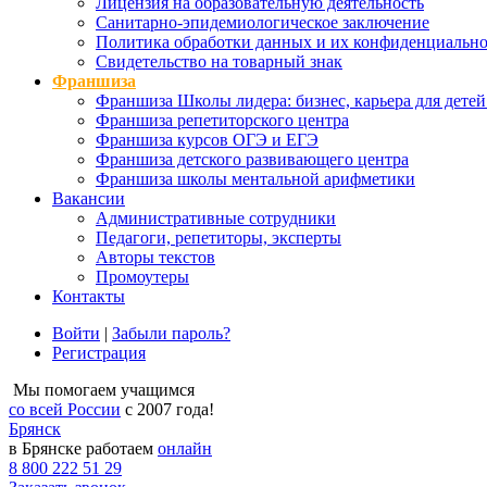
Лицензия на образовательную деятельность
Санитарно-эпидемиологическое заключение
Политика обработки данных и их конфиденциально
Свидетельство на товарный знак
Франшиза
Франшиза Школы лидера: бизнес, карьера для детей
Франшиза репетиторского центра
Франшиза курсов ОГЭ и ЕГЭ
Франшиза детского развивающего центра
Франшиза школы ментальной арифметики
Вакансии
Административные сотрудники
Педагоги, репетиторы, эксперты
Авторы текстов
Промоутеры
Контакты
Войти
|
Забыли пароль?
Регистрация
Мы помогаем учащимся
со всей России
с 2007 года!
Брянск
в Брянске работаем
онлайн
8 800 222 51 29