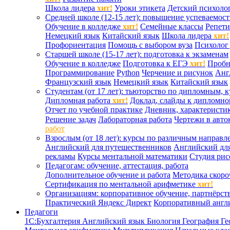
Школа лидера
хит!
Уроки этикета
Детский психоло
Средней школе (12-15 лет): повышение успеваемос
Обучение в колледже
хит!
Семейные классы
Репети
Немецкий язык
Китайский язык
Школа лидера
хит!
Профориентация
Помощь с выбором вуза
Психолог 
Старшей школе (15-17 лет): подготовка к экзаменам
Обучение в колледже
Подготовка к ЕГЭ
хит!
Проб
Программирование
Python
Черчение и рисунок
Анг
Французский язык
Немецкий язык
Китайский язык
Студентам (от 17 лет): тьюторство по дипломным, 
Дипломная работа
хит!
Доклад, слайды к дипломно
Отчет по учебной практике
Дневник, характеристик
Решение задач
Лабораторная работа
Чертежи в авто
работ
Взрослым (от 18 лет): курсы по различным направл
Английский для путешественников
Английский дл
рекламы
Курсы ментальной математики
Студия ри
Педагогам: обучение, аттестация, работа
Дополнительное обучение и работа
Методика скоро
Сертификация по ментальной арифметике
хит!
Организациям: корпоративное обучение, партнёрст
Практический Яндекс Директ
Корпоративный англ
Педагоги
1С:Бухгалтерия
Английский язык
Биология
География
Ге