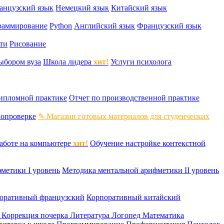
анцузский язык
Немецкий язык
Китайский язык
раммирование
Python
Английский язык
Французский язык
ти
Рисование
ыбором вуза
Школа лидера
хит!
Услуги психолога
дипломной практике
Отчет по производственной практике
мопроверке
✎ Магазин готовых материалов для студенческих
аботе на компьютере
хит!
Обучение настройке контекстной
метики I уровень
Методика ментальной арифметики II уровень
оративный французский
Корпоративный китайский
к
Коррекция почерка
Литература
Логопед
Математика