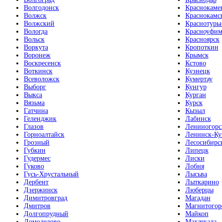
Волгодонск
Краснокаме
Волжск
Краснокамс
Волжский
Краснотурь
Вологда
Красноуфим
Вольск
Красноярск
Воркута
Кропоткин
Воронеж
Крымск
Воскресенск
Кстово
Воткинск
Кузнецк
Всеволожск
Кумертау
Выборг
Кунгур
Выкса
Курган
Вязьма
Курск
Гатчина
Кызыл
Геленджик
Лабинск
Глазов
Лениногорс
Горноалтайск
Ленинск-Ку
Грозный
Лесосибирс
Губкин
Липецк
Гудермес
Лиски
Гуково
Лобня
Гусь-Хрустальный
Лысьва
Дербент
Лыткарино
Дзержинск
Люберцы
Димитровград
Магадан
Дмитров
Магнитогор
Долгопрудный
Майкоп
Домодедово
Махачкала