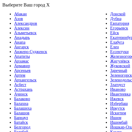
Выберите Ваш город
X
Абакан
Донской
Азов
Дубна
Александров
Евпатория
Алексин
Егорьевск
Альметьевск
Ейск
Анадырь
Екатеринбу
Анапа
Елабуга
Ангарск
Елец
Анжеро-Судженск
Ессентуки
Апатиты
Железногор
Арзамас
Жигулёвск
Армавир
Жуковский
Арсеньев
Заречный
Артем
Зеленогорск
Архангельск
Зеленодольс
Асбест
Златоуст
Астрахань
Иваново
Ачинск
Ивантеевка
Балаково
Ижевск
Балахна
Избербаш
Балашиха
Иркутск
Балашов
Искитим
Барнаул
Ишим
Батайск
Ишимбай
Белгород
Йошкар-Ол
Белебей
Казань