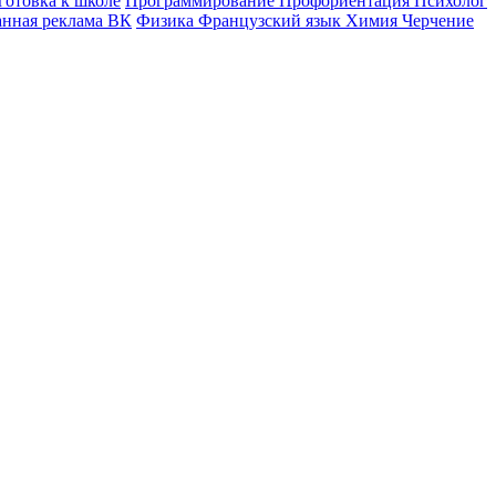
готовка к школе
Программирование
Профориентация
Психолог
анная реклама ВК
Физика
Французский язык
Химия
Черчение