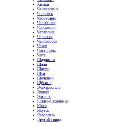
Химки
Чайковский
Чапаевск
Чебоксары
Челябинск
Черемхово
Череповец
Черкесск
Черногорск
Чехов
Чистополь
Чита
Шадринск
Шали
Шахты
Шуя
Щелкино
Щёкино
Электросталь
Элиста
Энгельс
Южно-Сахалинск
Юрга
Якутск
Ярославль
Другой город