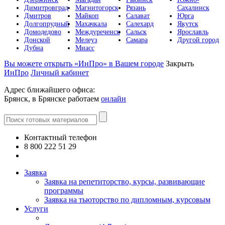
Димитровград
Магнитогорск
Рязань
Сахалинск
Дмитров
Майкоп
Салават
Юрга
Долгопрудный
Махачкала
Салехард
Якутск
Домодедово
Междуреченск
Сальск
Ярославль
Донской
Мелеуз
Самара
Другой город
Дубна
Миасс
Вы можете открыть «ИнПро» в Вашем городе
Закрыть
ИнПро
Личный кабинет
Адрес ближайшего офиса:
Брянск, в Брянске работаем
онлайн
Контактный телефон
8 800 222 51 29
Все контакты
Заявка
Заявка на репетиторство, курсы, развивающие
программы
Заявка на тьюторство по дипломным, курсовым
Услуги