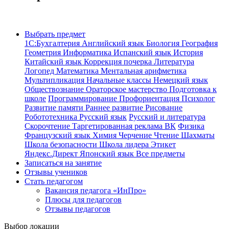
Выбрать предмет
1С:Бухгалтерия
Английский язык
Биология
География
Геометрия
Информатика
Испанский язык
История
Китайский язык
Коррекция почерка
Литература
Логопед
Математика
Ментальная арифметика
Мультипликация
Начальные классы
Немецкий язык
Обществознание
Ораторское мастерство
Подготовка к
школе
Программирование
Профориентация
Психолог
Развитие памяти
Раннее развитие
Рисование
Робототехника
Русский язык
Русский и литература
Скорочтение
Таргетированная реклама ВК
Физика
Французский язык
Химия
Черчение
Чтение
Шахматы
Школа безопасности
Школа лидера
Этикет
Яндекс.Директ
Японский язык
Все предметы
Записаться на занятие
Отзывы учеников
Стать педагогом
Вакансия педагога «ИнПро»
Плюсы для педагогов
Отзывы педагогов
Выбор локации