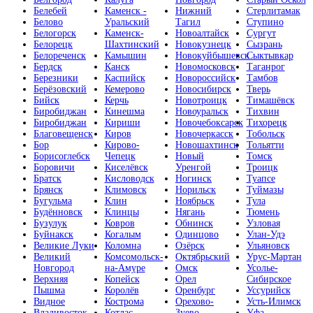
Белебей
Каменск -
Нижний
Стерлитамак
Белово
Уральский
Тагил
Ступино
Белогорск
Каменск-
Новоалтайск
Сургут
Белорецк
Шахтинский
Новокузнецк
Сызрань
Белореченск
Камышин
Новокуйбышевск
Сыктывкар
Бердск
Канск
Новомосковск
Таганрог
Березники
Каспийск
Новороссийск
Тамбов
Берёзовский
Кемерово
Новосибирск
Тверь
Бийск
Керчь
Новотроицк
Тимашёвск
Биробиджан
Кинешма
Новоуральск
Тихвин
Биробиджан
Кириши
Новочебоксарск
Тихорецк
Благовещенск
Киров
Новочеркасск
Тобольск
Бор
Кирово-
Новошахтинск
Тольятти
Борисоглебск
Чепецк
Новый
Томск
Боровичи
Киселёвск
Уренгой
Троицк
Братск
Кисловодск
Ногинск
Туапсе
Брянск
Климовск
Норильск
Туймазы
Бугульма
Клин
Ноябрьск
Тула
Будённовск
Клинцы
Нягань
Тюмень
Бузулук
Ковров
Обнинск
Узловая
Буйнакск
Когалым
Одинцово
Улан-Удэ
Великие Луки
Коломна
Озёрск
Ульяновск
Великий
Комсомольск-
Октябрьский
Урус-Мартан
Новгород
на-Амуре
Омск
Усолье-
Верхняя
Копейск
Орел
Сибирское
Пышма
Королёв
Оренбург
Уссурийск
Видное
Кострома
Орехово-
Усть-Илимск
Владивосток
Котлас
Зуево
Уфа