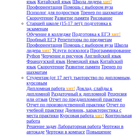
язык
Китайский язык
Школа лидера
хит!
Профориентация
Помощь с выбором вуза
Психолог для подростков
Тренер по шахматам
Скорочтение
Развитие памяти
Рисование
Старшей школе (15-17 лет): подготовка к
экзаменам
Обучение в колледже
Подготовка к ЕГЭ
хит!
Пробный ЕГЭ
Репетиторы по предметам
Профориентация
Помощь с выбором вуза
Школа
лидера
хит!
Услуги психолога
Программирование
Python
Черчение и рисунок
Английский язык
Французский язык
Немецкий язык
Китайский
язык
Скорочтение
Развитие памяти
Тренер по
шахматам
Студентам (от 17 лет): тьюторство по дипломным,
курсовым
Дипломная работа
хит!
Доклад, слайды к
дипломной
Раздаточный к дипломной
Рецензия
или отзыв
Отчет по преддипломной практике
Отчет по производственной практике
Отчет по
учебной практике
Дневник, характеристика с
места практики
Курсовая работа
хит!
Контрольная
работа
Решение задач
Лабораторная работа
Чертежи в
автокаде
Чертежи в компасе
Повышение