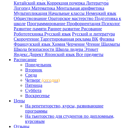
Китайский язык
Коррекция почерка
Литература
Логопед
Математика
Ментальная арифметика
Мультипликация
Начальные классы
Немецкий язык
Обществознание
Ораторское мастерство
Подготовка к
школе
Программирование
Профориентация
Психолог
Развитие памяти
Раннее развитие
Рисование
Робототехника
Русский язык
Русский и литература
Скорочтение
Таргетированная реклама ВК
Физика
Французский язык
Химия
Черчение
Чтение
Шахматы
Школа безопасности
Школа лидера
Этикет
Яндекс.Директ
Японский язык
Все предметы
Расписание
Понедельник
Вторник
Среда
Четверг
(сегодня)
Пятница
Суббота
Воскресенье
Цены
На репетиторство, курсы, развивающие
программы
На тьюторство для студентов по дипломным,
курсовым
Отзывы