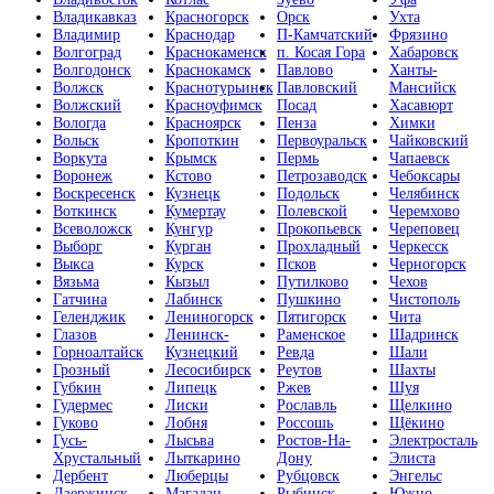
Владикавказ
Красногорск
Орск
Ухта
Владимир
Краснодар
П-Камчатский
Фрязино
Волгоград
Краснокаменск
п. Косая Гора
Хабаровск
Волгодонск
Краснокамск
Павлово
Ханты-
Волжск
Краснотурьинск
Павловский
Мансийск
Волжский
Красноуфимск
Посад
Хасавюрт
Вологда
Красноярск
Пенза
Химки
Вольск
Кропоткин
Первоуральск
Чайковский
Воркута
Крымск
Пермь
Чапаевск
Воронеж
Кстово
Петрозаводск
Чебоксары
Воскресенск
Кузнецк
Подольск
Челябинск
Воткинск
Кумертау
Полевской
Черемхово
Всеволожск
Кунгур
Прокопьевск
Череповец
Выборг
Курган
Прохладный
Черкесск
Выкса
Курск
Псков
Черногорск
Вязьма
Кызыл
Путилково
Чехов
Гатчина
Лабинск
Пушкино
Чистополь
Геленджик
Лениногорск
Пятигорск
Чита
Глазов
Ленинск-
Раменское
Шадринск
Горноалтайск
Кузнецкий
Ревда
Шали
Грозный
Лесосибирск
Реутов
Шахты
Губкин
Липецк
Ржев
Шуя
Гудермес
Лиски
Рославль
Щелкино
Гуково
Лобня
Россошь
Щёкино
Гусь-
Лысьва
Ростов-На-
Электросталь
Хрустальный
Лыткарино
Дону
Элиста
Дербент
Люберцы
Рубцовск
Энгельс
Дзержинск
Магадан
Рыбинск
Южно-