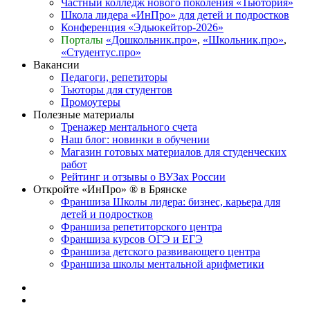
Частный колледж нового поколения «Тьютория»
Школа лидера «ИнПро» для детей и подростков
Конференция «Эдьюкейтор-2026»
Порталы
«Дошкольник.про»
,
«Школьник.про»
,
«Студентус.про»
Вакансии
Педагоги, репетиторы
Тьюторы для студентов
Промоутеры
Полезные материалы
Тренажер ментального счета
Наш блог: новинки в обучении
Магазин готовых материалов для студенческих
работ
Рейтинг и отзывы о ВУЗах России
Откройте «ИнПро» ® в Брянске
Франшиза Школы лидера: бизнес, карьера для
детей и подростков
Франшиза репетиторского центра
Франшиза курсов ОГЭ и ЕГЭ
Франшиза детского развивающего центра
Франшиза школы ментальной арифметики