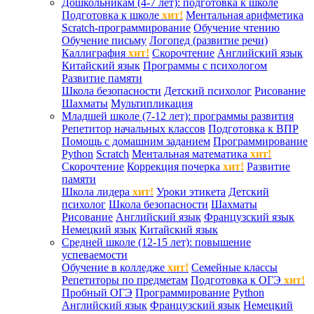
Дошкольникам (4-7 лет): подготовка к школе
Подготовка к школе
хит!
Ментальная арифметика
Scratch-программирование
Обучение чтению
Обучение письму
Логопед (развитие речи)
Каллиграфия
хит!
Скорочтение
Английский язык
Китайский язык
Программы с психологом
Развитие памяти
Школа безопасности
Детский психолог
Рисование
Шахматы
Мультипликация
Младшей школе (7-12 лет): программы развития
Репетитор начальных классов
Подготовка к ВПР
Помощь с домашним заданием
Программирование
Python
Scratch
Ментальная математика
хит!
Скорочтение
Коррекция почерка
хит!
Развитие
памяти
Школа лидера
хит!
Уроки этикета
Детский
психолог
Школа безопасности
Шахматы
Рисование
Английский язык
Французский язык
Немецкий язык
Китайский язык
Средней школе (12-15 лет): повышение
успеваемости
Обучение в колледже
хит!
Семейные классы
Репетиторы по предметам
Подготовка к ОГЭ
хит!
Пробный ОГЭ
Программирование
Python
Английский язык
Французский язык
Немецкий