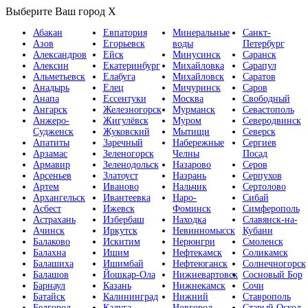
Выберите Ваш город
X
Абакан
Евпатория
Минеральные
Санкт-
Азов
Егорьевск
воды
Петербург
Александров
Ейск
Минусинск
Саранск
Алексин
Екатеринбург
Михайловка
Сарапул
Альметьевск
Елабуга
Михайловск
Саратов
Анадырь
Елец
Мичуринск
Саров
Анапа
Ессентуки
Москва
Свободный
Ангарск
Железногорск
Мурманск
Севастополь
Анжеро-
Жигулёвск
Муром
Северодвинск
Судженск
Жуковский
Мытищи
Северск
Апатиты
Заречный
Набережные
Сергиев
Арзамас
Зеленогорск
Челны
Посад
Армавир
Зеленодольск
Назарово
Серов
Арсеньев
Златоуст
Назрань
Серпухов
Артем
Иваново
Нальчик
Сертолово
Архангельск
Ивантеевка
Наро-
Сибай
Асбест
Ижевск
Фоминск
Симферополь
Астрахань
Избербаш
Находка
Славянск-на-
Ачинск
Иркутск
Невинномысск
Кубани
Балаково
Искитим
Нерюнгри
Смоленск
Балахна
Ишим
Нефтекамск
Соликамск
Балашиха
Ишимбай
Нефтеюганск
Солнечногорск
Балашов
Йошкар-Ола
Нижневартовск
Сосновый Бор
Барнаул
Казань
Нижнекамск
Сочи
Батайск
Калининград
Нижний
Ставрополь
Белгород
Калуга
Новгород
Старый Оскол