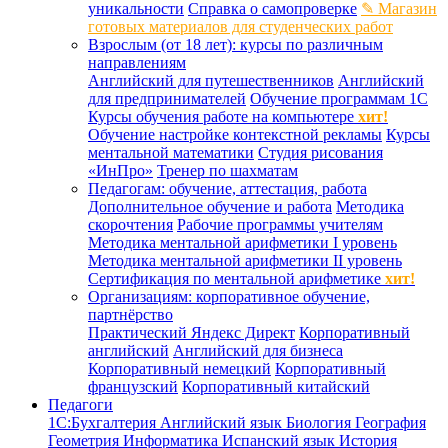
уникальности
Справка о самопроверке
✎ Магазин
готовых материалов для студенческих работ
Взрослым (от 18 лет): курсы по различным
направлениям
Английский для путешественников
Английский
для предпринимателей
Обучение программам 1С
Курсы обучения работе на компьютере
хит!
Обучение настройке контекстной рекламы
Курсы
ментальной математики
Студия рисования
«ИнПро»
Тренер по шахматам
Педагогам: обучение, аттестация, работа
Дополнительное обучение и работа
Методика
скорочтения
Рабочие программы учителям
Методика ментальной арифметики I уровень
Методика ментальной арифметики II уровень
Сертификация по ментальной арифметике
хит!
Организациям: корпоративное обучение,
партнёрство
Практический Яндекс Директ
Корпоративный
английский
Английский для бизнеса
Корпоративный немецкий
Корпоративный
французский
Корпоративный китайский
Педагоги
1С:Бухгалтерия
Английский язык
Биология
География
Геометрия
Информатика
Испанский язык
История