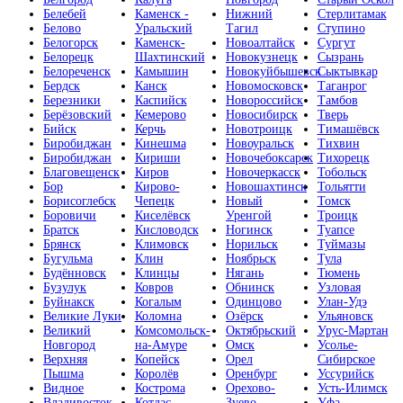
Белебей
Каменск -
Нижний
Стерлитамак
Белово
Уральский
Тагил
Ступино
Белогорск
Каменск-
Новоалтайск
Сургут
Белорецк
Шахтинский
Новокузнецк
Сызрань
Белореченск
Камышин
Новокуйбышевск
Сыктывкар
Бердск
Канск
Новомосковск
Таганрог
Березники
Каспийск
Новороссийск
Тамбов
Берёзовский
Кемерово
Новосибирск
Тверь
Бийск
Керчь
Новотроицк
Тимашёвск
Биробиджан
Кинешма
Новоуральск
Тихвин
Биробиджан
Кириши
Новочебоксарск
Тихорецк
Благовещенск
Киров
Новочеркасск
Тобольск
Бор
Кирово-
Новошахтинск
Тольятти
Борисоглебск
Чепецк
Новый
Томск
Боровичи
Киселёвск
Уренгой
Троицк
Братск
Кисловодск
Ногинск
Туапсе
Брянск
Климовск
Норильск
Туймазы
Бугульма
Клин
Ноябрьск
Тула
Будённовск
Клинцы
Нягань
Тюмень
Бузулук
Ковров
Обнинск
Узловая
Буйнакск
Когалым
Одинцово
Улан-Удэ
Великие Луки
Коломна
Озёрск
Ульяновск
Великий
Комсомольск-
Октябрьский
Урус-Мартан
Новгород
на-Амуре
Омск
Усолье-
Верхняя
Копейск
Орел
Сибирское
Пышма
Королёв
Оренбург
Уссурийск
Видное
Кострома
Орехово-
Усть-Илимск
Владивосток
Котлас
Зуево
Уфа