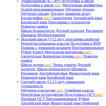
Дошкольникам (4-7 лет): подготовка к школе
Подготовка к школе
хит!
Ментальная арифметика
Scratch-программирование
Обучение чтению
Обучение письму
Логопед (развитие речи)
Каллиграфия
хит!
Скорочтение
Английский язык
Китайский язык
Программы с психологом
Развитие памяти
Школа безопасности
Детский психолог
Рисование
Шахматы
Мультипликация
Младшей школе (7-12 лет): программы развития
Репетитор начальных классов
Подготовка к ВПР
Помощь с домашним заданием
Программирование
Python
Scratch
Ментальная математика
хит!
Скорочтение
Коррекция почерка
хит!
Развитие
памяти
Школа лидера
хит!
Уроки этикета
Детский
психолог
Школа безопасности
Шахматы
Рисование
Английский язык
Французский язык
Немецкий язык
Китайский язык
Средней школе (12-15 лет): повышение
успеваемости
Обучение в колледже
хит!
Семейные классы
Репетиторы по предметам
Подготовка к ОГЭ
хит!
Пробный ОГЭ
Программирование
Python
Английский язык
Французский язык
Немецкий