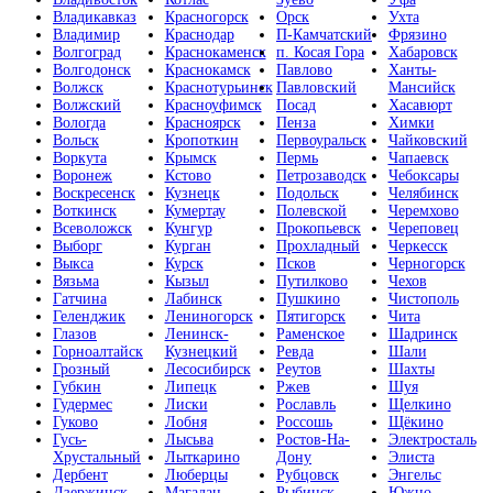
Владикавказ
Красногорск
Орск
Ухта
Владимир
Краснодар
П-Камчатский
Фрязино
Волгоград
Краснокаменск
п. Косая Гора
Хабаровск
Волгодонск
Краснокамск
Павлово
Ханты-
Волжск
Краснотурьинск
Павловский
Мансийск
Волжский
Красноуфимск
Посад
Хасавюрт
Вологда
Красноярск
Пенза
Химки
Вольск
Кропоткин
Первоуральск
Чайковский
Воркута
Крымск
Пермь
Чапаевск
Воронеж
Кстово
Петрозаводск
Чебоксары
Воскресенск
Кузнецк
Подольск
Челябинск
Воткинск
Кумертау
Полевской
Черемхово
Всеволожск
Кунгур
Прокопьевск
Череповец
Выборг
Курган
Прохладный
Черкесск
Выкса
Курск
Псков
Черногорск
Вязьма
Кызыл
Путилково
Чехов
Гатчина
Лабинск
Пушкино
Чистополь
Геленджик
Лениногорск
Пятигорск
Чита
Глазов
Ленинск-
Раменское
Шадринск
Горноалтайск
Кузнецкий
Ревда
Шали
Грозный
Лесосибирск
Реутов
Шахты
Губкин
Липецк
Ржев
Шуя
Гудермес
Лиски
Рославль
Щелкино
Гуково
Лобня
Россошь
Щёкино
Гусь-
Лысьва
Ростов-На-
Электросталь
Хрустальный
Лыткарино
Дону
Элиста
Дербент
Люберцы
Рубцовск
Энгельс
Дзержинск
Магадан
Рыбинск
Южно-