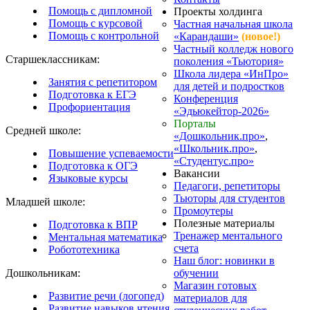
Помощь с дипломной
Проекты холдинга
Помощь с курсовой
Частная начальная школа
Помощь с контрольной
«Карандаши»
(новое!)
Частный колледж нового
Старшеклассникам:
поколения «Тьютория»
Школа лидера «ИнПро»
Занятия с репетитором
для детей и подростков
Подготовка к ЕГЭ
Конференция
Профориентация
«Эдьюкейтор-2026»
Порталы
Средней школе:
«Дошкольник.про»
,
«Школьник.про»
,
Повышение успеваемости
«Студентус.про»
Подготовка к ОГЭ
Вакансии
Языковые курсы
Педагоги, репетиторы
Тьюторы для студентов
Младшей школе:
Промоутеры
Полезные материалы
Подготовка к ВПР
Тренажер ментального
Ментальная математика
счета
Робототехника
Наш блог: новинки в
Дошкольникам:
обучении
Магазин готовых
Развитие речи (логопед)
материалов для
Развитие навыков чтения