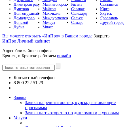
Димитровград
Магнитогорск
Рязань
Сахалинск
Дмитров
Майкоп
Салават
Юрга
Долгопрудный
Махачкала
Салехард
Якутск
Домодедово
Междуреченск
Сальск
Ярославль
Донской
Мелеуз
Самара
Другой город
Дубна
Миасс
Вы можете открыть «ИнПро» в Вашем городе
Закрыть
ИнПро
Личный кабинет
Адрес ближайшего офиса:
Брянск, в Брянске работаем
онлайн
Контактный телефон
8 800 222 51 29
Все контакты
Заявка
Заявка на репетиторство, курсы, развивающие
программы
Заявка на тьюторство по дипломным, курсовым
Услуги