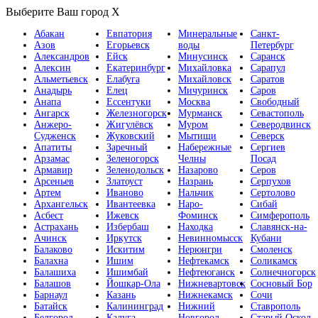
Выберите Ваш город
X
Абакан
Евпатория
Минеральные
Санкт-
Азов
Егорьевск
воды
Петербург
Александров
Ейск
Минусинск
Саранск
Алексин
Екатеринбург
Михайловка
Сарапул
Альметьевск
Елабуга
Михайловск
Саратов
Анадырь
Елец
Мичуринск
Саров
Анапа
Ессентуки
Москва
Свободный
Ангарск
Железногорск
Мурманск
Севастополь
Анжеро-
Жигулёвск
Муром
Северодвинск
Судженск
Жуковский
Мытищи
Северск
Апатиты
Заречный
Набережные
Сергиев
Арзамас
Зеленогорск
Челны
Посад
Армавир
Зеленодольск
Назарово
Серов
Арсеньев
Златоуст
Назрань
Серпухов
Артем
Иваново
Нальчик
Сертолово
Архангельск
Ивантеевка
Наро-
Сибай
Асбест
Ижевск
Фоминск
Симферополь
Астрахань
Избербаш
Находка
Славянск-на-
Ачинск
Иркутск
Невинномысск
Кубани
Балаково
Искитим
Нерюнгри
Смоленск
Балахна
Ишим
Нефтекамск
Соликамск
Балашиха
Ишимбай
Нефтеюганск
Солнечногорск
Балашов
Йошкар-Ола
Нижневартовск
Сосновый Бор
Барнаул
Казань
Нижнекамск
Сочи
Батайск
Калининград
Нижний
Ставрополь
Белгород
Калуга
Новгород
Старый Оскол