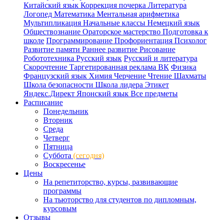
Китайский язык
Коррекция почерка
Литература
Логопед
Математика
Ментальная арифметика
Мультипликация
Начальные классы
Немецкий язык
Обществознание
Ораторское мастерство
Подготовка к
школе
Программирование
Профориентация
Психолог
Развитие памяти
Раннее развитие
Рисование
Робототехника
Русский язык
Русский и литература
Скорочтение
Таргетированная реклама ВК
Физика
Французский язык
Химия
Черчение
Чтение
Шахматы
Школа безопасности
Школа лидера
Этикет
Яндекс.Директ
Японский язык
Все предметы
Расписание
Понедельник
Вторник
Среда
Четверг
Пятница
Суббота
(сегодня)
Воскресенье
Цены
На репетиторство, курсы, развивающие
программы
На тьюторство для студентов по дипломным,
курсовым
Отзывы