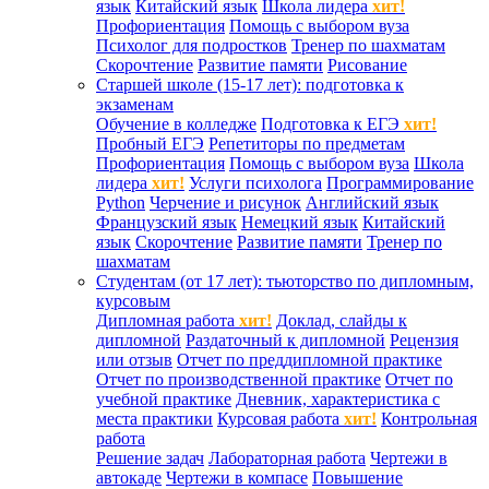
язык
Китайский язык
Школа лидера
хит!
Профориентация
Помощь с выбором вуза
Психолог для подростков
Тренер по шахматам
Скорочтение
Развитие памяти
Рисование
Старшей школе (15-17 лет): подготовка к
экзаменам
Обучение в колледже
Подготовка к ЕГЭ
хит!
Пробный ЕГЭ
Репетиторы по предметам
Профориентация
Помощь с выбором вуза
Школа
лидера
хит!
Услуги психолога
Программирование
Python
Черчение и рисунок
Английский язык
Французский язык
Немецкий язык
Китайский
язык
Скорочтение
Развитие памяти
Тренер по
шахматам
Студентам (от 17 лет): тьюторство по дипломным,
курсовым
Дипломная работа
хит!
Доклад, слайды к
дипломной
Раздаточный к дипломной
Рецензия
или отзыв
Отчет по преддипломной практике
Отчет по производственной практике
Отчет по
учебной практике
Дневник, характеристика с
места практики
Курсовая работа
хит!
Контрольная
работа
Решение задач
Лабораторная работа
Чертежи в
автокаде
Чертежи в компасе
Повышение