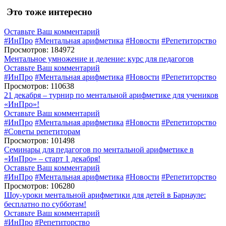
Это тоже интересно
Оставьте Ваш комментарий
#ИнПро
#Ментальная арифметика
#Новости
#Репетиторство
Просмотров: 184972
Ментальное умножение и деление: курс для педагогов
Оставьте Ваш комментарий
#ИнПро
#Ментальная арифметика
#Новости
#Репетиторство
Просмотров: 110638
21 декабря – турнир по ментальной арифметике для учеников
«ИнПро»!
Оставьте Ваш комментарий
#ИнПро
#Ментальная арифметика
#Новости
#Репетиторство
#Советы репетиторам
Просмотров: 101498
Семинары для педагогов по ментальной арифметике в
«ИнПро» – старт 1 декабря!
Оставьте Ваш комментарий
#ИнПро
#Ментальная арифметика
#Новости
#Репетиторство
Просмотров: 106280
Шоу-уроки ментальной арифметики для детей в Барнауле:
бесплатно по субботам!
Оставьте Ваш комментарий
#ИнПро
#Репетиторство