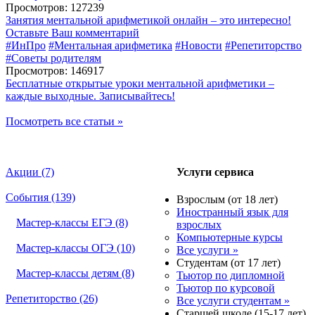
Просмотров: 127239
Занятия ментальной арифметикой онлайн – это интересно!
Оставьте Ваш комментарий
#ИнПро
#Ментальная арифметика
#Новости
#Репетиторство
#Советы родителям
Просмотров: 146917
Бесплатные открытые уроки ментальной арифметики –
каждые выходные. Записывайтесь!
Посмотреть все статьи »
Акции (7)
Услуги сервиса
События (139)
Взрослым (от 18 лет)
Иностранный язык для
Мастер-классы ЕГЭ (8)
взрослых
Компьютерные курсы
Мастер-классы ОГЭ (10)
Все услуги »
Студентам (от 17 лет)
Мастер-классы детям (8)
Тьютор по дипломной
Тьютор по курсовой
Репетиторство (26)
Все услуги студентам »
Старшей школе (15-17 лет)