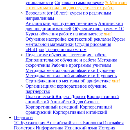
уникальности
Справка о самопроверке
✎ Магазин
готовых материалов для студенческих работ
Взрослым (от 18 лет): курсы по различным
направлениям
Английский для путешественников
Английский
для предпринимателей
Обучение программам 1С
Курсы обучения работе на компьютере
хит!
Обучение настройке контекстной рекламы
Курсы
ментальной математики
Студия рисования
«ИнПро»
Тренер по шахматам
Педагогам: обучение, аттестация, работа
Дополнительное обучение и работа
Методика
скорочтения
Рабочие программы учителям
Методика ментальной арифметики I уровень
Методика ментальной арифметики II уровень
Сертификация по ментальной арифметике
хит!
Организациям: корпоративное обучение,
партнёрство
Практический Яндекс Директ
Корпоративный
английский
Английский для бизнеса
Корпоративный немецкий
Корпоративный
французский
Корпоративный китайский
Педагоги
1С:Бухгалтерия
Английский язык
Биология
География
Геометрия
Информатика
Испанский язык
История