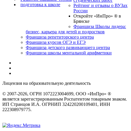
студенческих работ
подготовка к школе
Рейтинг и отзывы о ВУЗах
России
Откройте «ИнПро» ® в
Брянске
Франшиза Школы лидера:
бизнес, карьера для детей и подростков
Франшиза репетиторского центра
Франшиза курсов ОГЭ и ЕГЭ
Франшиза детского развивающего центра
Франшиза школы ментальной арифметики
Лицензия на образовательную деятельность
серия 22Л01 №
0002491
© 2007-2026, ОГРН 1072223004699, ООО «ИнПро» ®
является зарегистрированным Роспатентом товарным знаком.
ИП Странцов И.А. ОГРНИП 324220200109401, ИНН
222308979775.
Разработка сайтов
веб-студия «Rouks»