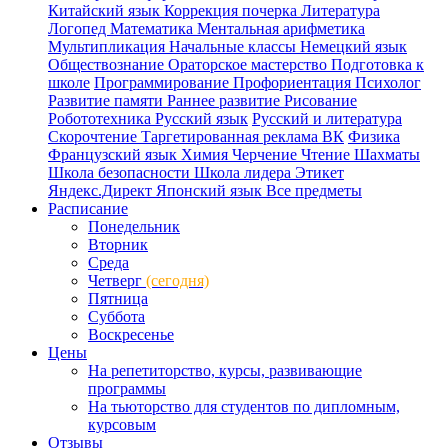
Китайский язык
Коррекция почерка
Литература
Логопед
Математика
Ментальная арифметика
Мультипликация
Начальные классы
Немецкий язык
Обществознание
Ораторское мастерство
Подготовка к
школе
Программирование
Профориентация
Психолог
Развитие памяти
Раннее развитие
Рисование
Робототехника
Русский язык
Русский и литература
Скорочтение
Таргетированная реклама ВК
Физика
Французский язык
Химия
Черчение
Чтение
Шахматы
Школа безопасности
Школа лидера
Этикет
Яндекс.Директ
Японский язык
Все предметы
Расписание
Понедельник
Вторник
Среда
Четверг
(сегодня)
Пятница
Суббота
Воскресенье
Цены
На репетиторство, курсы, развивающие
программы
На тьюторство для студентов по дипломным,
курсовым
Отзывы