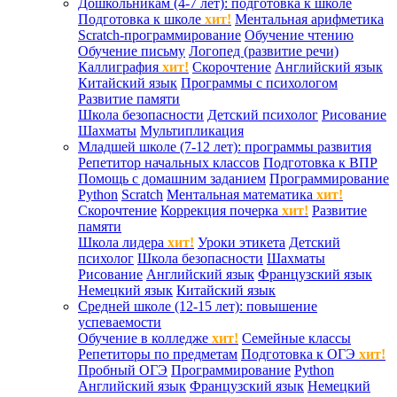
Дошкольникам (4-7 лет): подготовка к школе
Подготовка к школе
хит!
Ментальная арифметика
Scratch-программирование
Обучение чтению
Обучение письму
Логопед (развитие речи)
Каллиграфия
хит!
Скорочтение
Английский язык
Китайский язык
Программы с психологом
Развитие памяти
Школа безопасности
Детский психолог
Рисование
Шахматы
Мультипликация
Младшей школе (7-12 лет): программы развития
Репетитор начальных классов
Подготовка к ВПР
Помощь с домашним заданием
Программирование
Python
Scratch
Ментальная математика
хит!
Скорочтение
Коррекция почерка
хит!
Развитие
памяти
Школа лидера
хит!
Уроки этикета
Детский
психолог
Школа безопасности
Шахматы
Рисование
Английский язык
Французский язык
Немецкий язык
Китайский язык
Средней школе (12-15 лет): повышение
успеваемости
Обучение в колледже
хит!
Семейные классы
Репетиторы по предметам
Подготовка к ОГЭ
хит!
Пробный ОГЭ
Программирование
Python
Английский язык
Французский язык
Немецкий