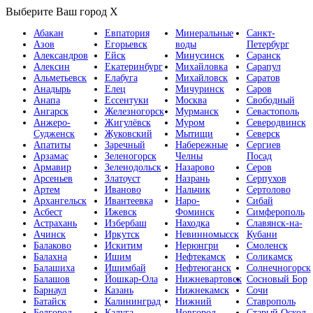
Выберите Ваш город
X
Абакан
Евпатория
Минеральные
Санкт-
Азов
Егорьевск
воды
Петербург
Александров
Ейск
Минусинск
Саранск
Алексин
Екатеринбург
Михайловка
Сарапул
Альметьевск
Елабуга
Михайловск
Саратов
Анадырь
Елец
Мичуринск
Саров
Анапа
Ессентуки
Москва
Свободный
Ангарск
Железногорск
Мурманск
Севастополь
Анжеро-
Жигулёвск
Муром
Северодвинск
Судженск
Жуковский
Мытищи
Северск
Апатиты
Заречный
Набережные
Сергиев
Арзамас
Зеленогорск
Челны
Посад
Армавир
Зеленодольск
Назарово
Серов
Арсеньев
Златоуст
Назрань
Серпухов
Артем
Иваново
Нальчик
Сертолово
Архангельск
Ивантеевка
Наро-
Сибай
Асбест
Ижевск
Фоминск
Симферополь
Астрахань
Избербаш
Находка
Славянск-на-
Ачинск
Иркутск
Невинномысск
Кубани
Балаково
Искитим
Нерюнгри
Смоленск
Балахна
Ишим
Нефтекамск
Соликамск
Балашиха
Ишимбай
Нефтеюганск
Солнечногорск
Балашов
Йошкар-Ола
Нижневартовск
Сосновый Бор
Барнаул
Казань
Нижнекамск
Сочи
Батайск
Калининград
Нижний
Ставрополь
Белгород
Калуга
Новгород
Старый Оскол