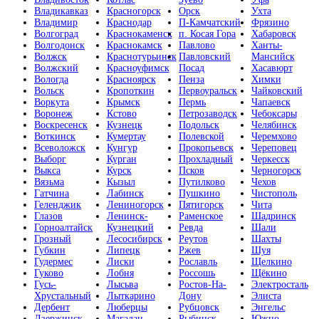
Владикавказ
Красногорск
Орск
Ухта
Владимир
Краснодар
П-Камчатский
Фрязино
Волгоград
Краснокаменск
п. Косая Гора
Хабаровск
Волгодонск
Краснокамск
Павлово
Ханты-
Волжск
Краснотурьинск
Павловский
Мансийск
Волжский
Красноуфимск
Посад
Хасавюрт
Вологда
Красноярск
Пенза
Химки
Вольск
Кропоткин
Первоуральск
Чайковский
Воркута
Крымск
Пермь
Чапаевск
Воронеж
Кстово
Петрозаводск
Чебоксары
Воскресенск
Кузнецк
Подольск
Челябинск
Воткинск
Кумертау
Полевской
Черемхово
Всеволожск
Кунгур
Прокопьевск
Череповец
Выборг
Курган
Прохладный
Черкесск
Выкса
Курск
Псков
Черногорск
Вязьма
Кызыл
Путилково
Чехов
Гатчина
Лабинск
Пушкино
Чистополь
Геленджик
Лениногорск
Пятигорск
Чита
Глазов
Ленинск-
Раменское
Шадринск
Горноалтайск
Кузнецкий
Ревда
Шали
Грозный
Лесосибирск
Реутов
Шахты
Губкин
Липецк
Ржев
Шуя
Гудермес
Лиски
Рославль
Щелкино
Гуково
Лобня
Россошь
Щёкино
Гусь-
Лысьва
Ростов-На-
Электросталь
Хрустальный
Лыткарино
Дону
Элиста
Дербент
Люберцы
Рубцовск
Энгельс
Дзержинск
Магадан
Рыбинск
Южно-