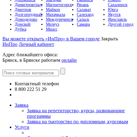
Димитровград
Магнитогорск
Рязань
Сахалинск
Дмитров
Майкоп
Салават
Юрга
Долгопрудный
Махачкала
Салехард
Якутск
Домодедово
Междуреченск
Сальск
Ярославль
Донской
Мелеуз
Самара
Другой город
Дубна
Миасс
Вы можете открыть «ИнПро» в Вашем городе
Закрыть
ИнПро
Личный кабинет
Адрес ближайшего офиса:
Брянск, в Брянске работаем
онлайн
Контактный телефон
8 800 222 51 29
Все контакты
Заявка
Заявка на репетиторство, курсы, развивающие
программы
Заявка на тьюторство по дипломным, курсовым
Услуги