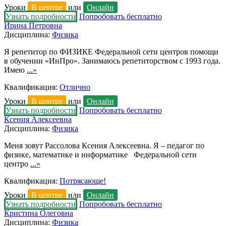
Уроки
В центре
или
Онлайн
Узнать подробности
Попробовать бесплатно
Ирина Петровна
Дисциплина:
Физика
Я репетитор по ФИЗИКЕ Федеральной сети центров помощи
в обучении «ИнПро». Занимаюсь репетиторством с 1993 года.
Имею
...»
Квалификация:
Отлично
Уроки
В центре
или
Онлайн
Узнать подробности
Попробовать бесплатно
Ксения Алексеевна
Дисциплина:
Физика
Меня зовут Рассолова Ксения Алексеевна. Я – педагог по
физике, математике и информатике Федеральной сети
центро
...»
Квалификация:
Потрясающе!
Уроки
В центре
или
Онлайн
Узнать подробности
Попробовать бесплатно
Кристина Олеговна
Дисциплина:
Физика