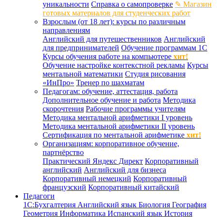
уникальности
Справка о самопроверке
✎ Магазин
готовых материалов для студенческих работ
Взрослым (от 18 лет): курсы по различным
направлениям
Английский для путешественников
Английский
для предпринимателей
Обучение программам 1С
Курсы обучения работе на компьютере
хит!
Обучение настройке контекстной рекламы
Курсы
ментальной математики
Студия рисования
«ИнПро»
Тренер по шахматам
Педагогам: обучение, аттестация, работа
Дополнительное обучение и работа
Методика
скорочтения
Рабочие программы учителям
Методика ментальной арифметики I уровень
Методика ментальной арифметики II уровень
Сертификация по ментальной арифметике
хит!
Организациям: корпоративное обучение,
партнёрство
Практический Яндекс Директ
Корпоративный
английский
Английский для бизнеса
Корпоративный немецкий
Корпоративный
французский
Корпоративный китайский
Педагоги
1С:Бухгалтерия
Английский язык
Биология
География
Геометрия
Информатика
Испанский язык
История