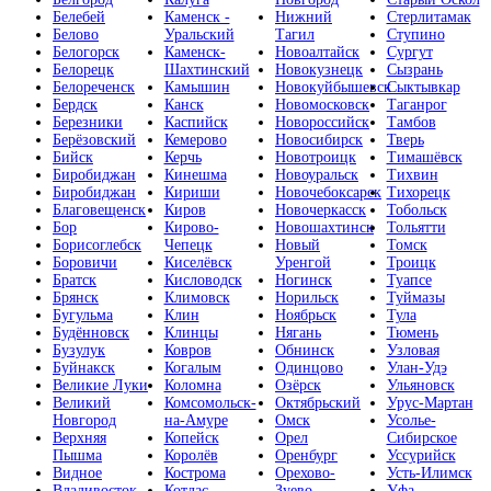
Белебей
Каменск -
Нижний
Стерлитамак
Белово
Уральский
Тагил
Ступино
Белогорск
Каменск-
Новоалтайск
Сургут
Белорецк
Шахтинский
Новокузнецк
Сызрань
Белореченск
Камышин
Новокуйбышевск
Сыктывкар
Бердск
Канск
Новомосковск
Таганрог
Березники
Каспийск
Новороссийск
Тамбов
Берёзовский
Кемерово
Новосибирск
Тверь
Бийск
Керчь
Новотроицк
Тимашёвск
Биробиджан
Кинешма
Новоуральск
Тихвин
Биробиджан
Кириши
Новочебоксарск
Тихорецк
Благовещенск
Киров
Новочеркасск
Тобольск
Бор
Кирово-
Новошахтинск
Тольятти
Борисоглебск
Чепецк
Новый
Томск
Боровичи
Киселёвск
Уренгой
Троицк
Братск
Кисловодск
Ногинск
Туапсе
Брянск
Климовск
Норильск
Туймазы
Бугульма
Клин
Ноябрьск
Тула
Будённовск
Клинцы
Нягань
Тюмень
Бузулук
Ковров
Обнинск
Узловая
Буйнакск
Когалым
Одинцово
Улан-Удэ
Великие Луки
Коломна
Озёрск
Ульяновск
Великий
Комсомольск-
Октябрьский
Урус-Мартан
Новгород
на-Амуре
Омск
Усолье-
Верхняя
Копейск
Орел
Сибирское
Пышма
Королёв
Оренбург
Уссурийск
Видное
Кострома
Орехово-
Усть-Илимск
Владивосток
Котлас
Зуево
Уфа