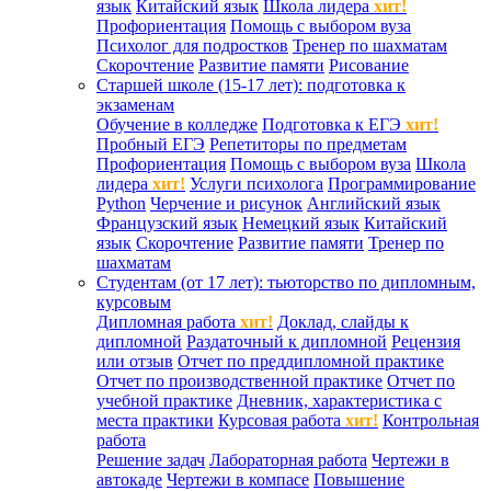
язык
Китайский язык
Школа лидера
хит!
Профориентация
Помощь с выбором вуза
Психолог для подростков
Тренер по шахматам
Скорочтение
Развитие памяти
Рисование
Старшей школе (15-17 лет): подготовка к
экзаменам
Обучение в колледже
Подготовка к ЕГЭ
хит!
Пробный ЕГЭ
Репетиторы по предметам
Профориентация
Помощь с выбором вуза
Школа
лидера
хит!
Услуги психолога
Программирование
Python
Черчение и рисунок
Английский язык
Французский язык
Немецкий язык
Китайский
язык
Скорочтение
Развитие памяти
Тренер по
шахматам
Студентам (от 17 лет): тьюторство по дипломным,
курсовым
Дипломная работа
хит!
Доклад, слайды к
дипломной
Раздаточный к дипломной
Рецензия
или отзыв
Отчет по преддипломной практике
Отчет по производственной практике
Отчет по
учебной практике
Дневник, характеристика с
места практики
Курсовая работа
хит!
Контрольная
работа
Решение задач
Лабораторная работа
Чертежи в
автокаде
Чертежи в компасе
Повышение