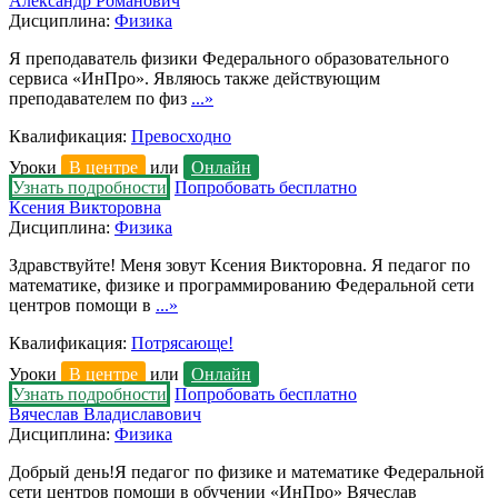
Александр Романович
Дисциплина:
Физика
Я преподаватель физики Федерального образовательного
сервиса «ИнПро». Являюсь также действующим
преподавателем по физ
...»
Квалификация:
Превосходно
Уроки
В центре
или
Онлайн
Узнать подробности
Попробовать бесплатно
Ксения Викторовна
Дисциплина:
Физика
Здравствуйте! Меня зовут Ксения Викторовна. Я педагог по
математике, физике и программированию Федеральной сети
центров помощи в
...»
Квалификация:
Потрясающе!
Уроки
В центре
или
Онлайн
Узнать подробности
Попробовать бесплатно
Вячеслав Владиславович
Дисциплина:
Физика
Добрый день!Я педагог по физике и математике Федеральной
сети центров помощи в обучении «ИнПро» Вячеслав