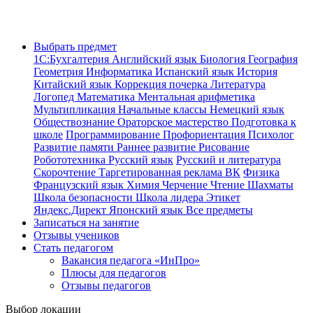
Выбрать предмет
1С:Бухгалтерия
Английский язык
Биология
География
Геометрия
Информатика
Испанский язык
История
Китайский язык
Коррекция почерка
Литература
Логопед
Математика
Ментальная арифметика
Мультипликация
Начальные классы
Немецкий язык
Обществознание
Ораторское мастерство
Подготовка к
школе
Программирование
Профориентация
Психолог
Развитие памяти
Раннее развитие
Рисование
Робототехника
Русский язык
Русский и литература
Скорочтение
Таргетированная реклама ВК
Физика
Французский язык
Химия
Черчение
Чтение
Шахматы
Школа безопасности
Школа лидера
Этикет
Яндекс.Директ
Японский язык
Все предметы
Записаться на занятие
Отзывы учеников
Стать педагогом
Вакансия педагога «ИнПро»
Плюсы для педагогов
Отзывы педагогов
Выбор локации