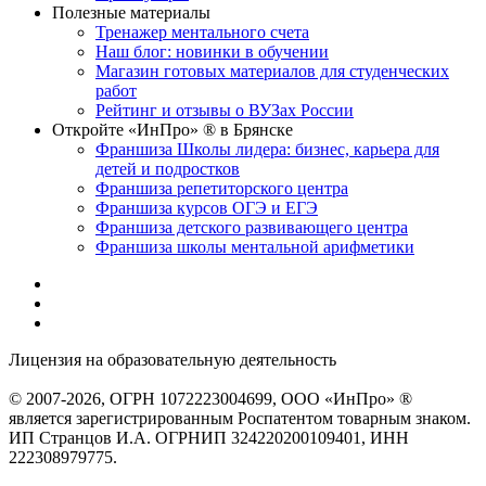
Полезные материалы
Тренажер ментального счета
Наш блог: новинки в обучении
Магазин готовых материалов для студенческих
работ
Рейтинг и отзывы о ВУЗах России
Откройте «ИнПро» ® в Брянске
Франшиза Школы лидера: бизнес, карьера для
детей и подростков
Франшиза репетиторского центра
Франшиза курсов ОГЭ и ЕГЭ
Франшиза детского развивающего центра
Франшиза школы ментальной арифметики
Лицензия на образовательную деятельность
серия 22Л01 №
0002491
© 2007-2026, ОГРН 1072223004699, ООО «ИнПро» ®
является зарегистрированным Роспатентом товарным знаком.
ИП Странцов И.А. ОГРНИП 324220200109401, ИНН
222308979775.