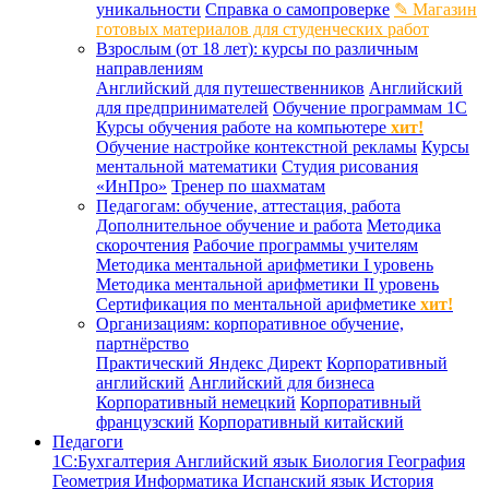
уникальности
Справка о самопроверке
✎ Магазин
готовых материалов для студенческих работ
Взрослым (от 18 лет): курсы по различным
направлениям
Английский для путешественников
Английский
для предпринимателей
Обучение программам 1С
Курсы обучения работе на компьютере
хит!
Обучение настройке контекстной рекламы
Курсы
ментальной математики
Студия рисования
«ИнПро»
Тренер по шахматам
Педагогам: обучение, аттестация, работа
Дополнительное обучение и работа
Методика
скорочтения
Рабочие программы учителям
Методика ментальной арифметики I уровень
Методика ментальной арифметики II уровень
Сертификация по ментальной арифметике
хит!
Организациям: корпоративное обучение,
партнёрство
Практический Яндекс Директ
Корпоративный
английский
Английский для бизнеса
Корпоративный немецкий
Корпоративный
французский
Корпоративный китайский
Педагоги
1С:Бухгалтерия
Английский язык
Биология
География
Геометрия
Информатика
Испанский язык
История