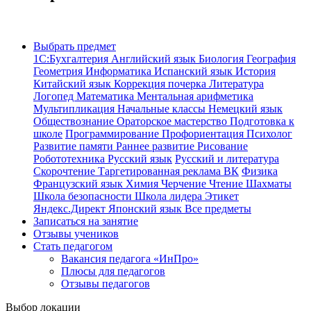
Выбрать предмет
1С:Бухгалтерия
Английский язык
Биология
География
Геометрия
Информатика
Испанский язык
История
Китайский язык
Коррекция почерка
Литература
Логопед
Математика
Ментальная арифметика
Мультипликация
Начальные классы
Немецкий язык
Обществознание
Ораторское мастерство
Подготовка к
школе
Программирование
Профориентация
Психолог
Развитие памяти
Раннее развитие
Рисование
Робототехника
Русский язык
Русский и литература
Скорочтение
Таргетированная реклама ВК
Физика
Французский язык
Химия
Черчение
Чтение
Шахматы
Школа безопасности
Школа лидера
Этикет
Яндекс.Директ
Японский язык
Все предметы
Записаться на занятие
Отзывы учеников
Стать педагогом
Вакансия педагога «ИнПро»
Плюсы для педагогов
Отзывы педагогов
Выбор локации