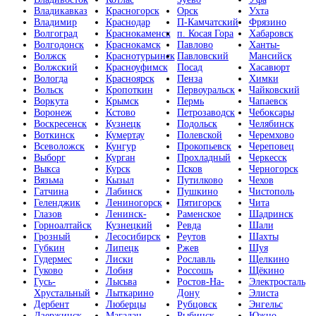
Владикавказ
Красногорск
Орск
Ухта
Владимир
Краснодар
П-Камчатский
Фрязино
Волгоград
Краснокаменск
п. Косая Гора
Хабаровск
Волгодонск
Краснокамск
Павлово
Ханты-
Волжск
Краснотурьинск
Павловский
Мансийск
Волжский
Красноуфимск
Посад
Хасавюрт
Вологда
Красноярск
Пенза
Химки
Вольск
Кропоткин
Первоуральск
Чайковский
Воркута
Крымск
Пермь
Чапаевск
Воронеж
Кстово
Петрозаводск
Чебоксары
Воскресенск
Кузнецк
Подольск
Челябинск
Воткинск
Кумертау
Полевской
Черемхово
Всеволожск
Кунгур
Прокопьевск
Череповец
Выборг
Курган
Прохладный
Черкесск
Выкса
Курск
Псков
Черногорск
Вязьма
Кызыл
Путилково
Чехов
Гатчина
Лабинск
Пушкино
Чистополь
Геленджик
Лениногорск
Пятигорск
Чита
Глазов
Ленинск-
Раменское
Шадринск
Горноалтайск
Кузнецкий
Ревда
Шали
Грозный
Лесосибирск
Реутов
Шахты
Губкин
Липецк
Ржев
Шуя
Гудермес
Лиски
Рославль
Щелкино
Гуково
Лобня
Россошь
Щёкино
Гусь-
Лысьва
Ростов-На-
Электросталь
Хрустальный
Лыткарино
Дону
Элиста
Дербент
Люберцы
Рубцовск
Энгельс
Дзержинск
Магадан
Рыбинск
Южно-