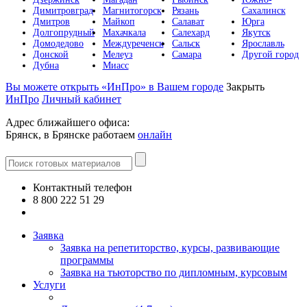
Димитровград
Магнитогорск
Рязань
Сахалинск
Дмитров
Майкоп
Салават
Юрга
Долгопрудный
Махачкала
Салехард
Якутск
Домодедово
Междуреченск
Сальск
Ярославль
Донской
Мелеуз
Самара
Другой город
Дубна
Миасс
Вы можете открыть «ИнПро» в Вашем городе
Закрыть
ИнПро
Личный кабинет
Адрес ближайшего офиса:
Брянск, в Брянске работаем
онлайн
Контактный телефон
8 800 222 51 29
Все контакты
Заявка
Заявка на репетиторство, курсы, развивающие
программы
Заявка на тьюторство по дипломным, курсовым
Услуги