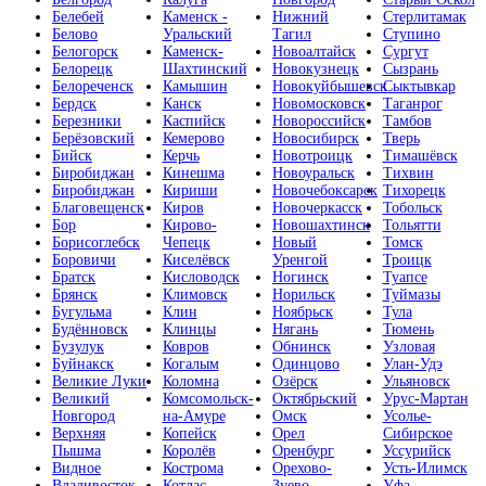
Белебей
Каменск -
Нижний
Стерлитамак
Белово
Уральский
Тагил
Ступино
Белогорск
Каменск-
Новоалтайск
Сургут
Белорецк
Шахтинский
Новокузнецк
Сызрань
Белореченск
Камышин
Новокуйбышевск
Сыктывкар
Бердск
Канск
Новомосковск
Таганрог
Березники
Каспийск
Новороссийск
Тамбов
Берёзовский
Кемерово
Новосибирск
Тверь
Бийск
Керчь
Новотроицк
Тимашёвск
Биробиджан
Кинешма
Новоуральск
Тихвин
Биробиджан
Кириши
Новочебоксарск
Тихорецк
Благовещенск
Киров
Новочеркасск
Тобольск
Бор
Кирово-
Новошахтинск
Тольятти
Борисоглебск
Чепецк
Новый
Томск
Боровичи
Киселёвск
Уренгой
Троицк
Братск
Кисловодск
Ногинск
Туапсе
Брянск
Климовск
Норильск
Туймазы
Бугульма
Клин
Ноябрьск
Тула
Будённовск
Клинцы
Нягань
Тюмень
Бузулук
Ковров
Обнинск
Узловая
Буйнакск
Когалым
Одинцово
Улан-Удэ
Великие Луки
Коломна
Озёрск
Ульяновск
Великий
Комсомольск-
Октябрьский
Урус-Мартан
Новгород
на-Амуре
Омск
Усолье-
Верхняя
Копейск
Орел
Сибирское
Пышма
Королёв
Оренбург
Уссурийск
Видное
Кострома
Орехово-
Усть-Илимск
Владивосток
Котлас
Зуево
Уфа