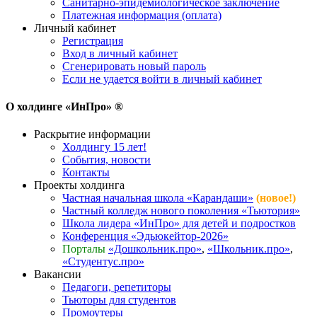
Санитарно-эпидемиологическое заключение
Платежная информация (оплата)
Личный кабинет
Регистрация
Вход в личный кабинет
Сгенерировать новый пароль
Если не удается войти в личный кабинет
О холдинге «ИнПро» ®
Раскрытие информации
Холдингу 15 лет!
События, новости
Контакты
Проекты холдинга
Частная начальная школа «Карандаши»
(новое!)
Частный колледж нового поколения «Тьютория»
Школа лидера «ИнПро» для детей и подростков
Конференция «Эдьюкейтор-2026»
Порталы
«Дошкольник.про»
,
«Школьник.про»
,
«Студентус.про»
Вакансии
Педагоги, репетиторы
Тьюторы для студентов
Промоутеры