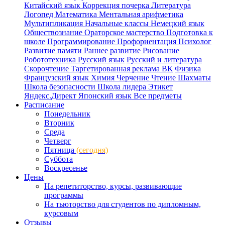
Китайский язык
Коррекция почерка
Литература
Логопед
Математика
Ментальная арифметика
Мультипликация
Начальные классы
Немецкий язык
Обществознание
Ораторское мастерство
Подготовка к
школе
Программирование
Профориентация
Психолог
Развитие памяти
Раннее развитие
Рисование
Робототехника
Русский язык
Русский и литература
Скорочтение
Таргетированная реклама ВК
Физика
Французский язык
Химия
Черчение
Чтение
Шахматы
Школа безопасности
Школа лидера
Этикет
Яндекс.Директ
Японский язык
Все предметы
Расписание
Понедельник
Вторник
Среда
Четверг
Пятница
(сегодня)
Суббота
Воскресенье
Цены
На репетиторство, курсы, развивающие
программы
На тьюторство для студентов по дипломным,
курсовым
Отзывы