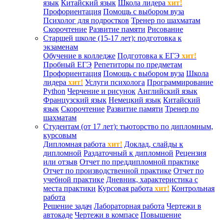
язык
Китайский язык
Школа лидера
хит!
Профориентация
Помощь с выбором вуза
Психолог для подростков
Тренер по шахматам
Скорочтение
Развитие памяти
Рисование
Старшей школе (15-17 лет): подготовка к
экзаменам
Обучение в колледже
Подготовка к ЕГЭ
хит!
Пробный ЕГЭ
Репетиторы по предметам
Профориентация
Помощь с выбором вуза
Школа
лидера
хит!
Услуги психолога
Программирование
Python
Черчение и рисунок
Английский язык
Французский язык
Немецкий язык
Китайский
язык
Скорочтение
Развитие памяти
Тренер по
шахматам
Студентам (от 17 лет): тьюторство по дипломным,
курсовым
Дипломная работа
хит!
Доклад, слайды к
дипломной
Раздаточный к дипломной
Рецензия
или отзыв
Отчет по преддипломной практике
Отчет по производственной практике
Отчет по
учебной практике
Дневник, характеристика с
места практики
Курсовая работа
хит!
Контрольная
работа
Решение задач
Лабораторная работа
Чертежи в
автокаде
Чертежи в компасе
Повышение