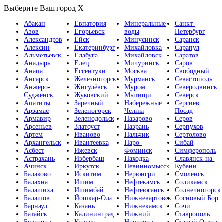
Выберите Ваш город
X
Абакан
Евпатория
Минеральные
Санкт-
Азов
Егорьевск
воды
Петербург
Александров
Ейск
Минусинск
Саранск
Алексин
Екатеринбург
Михайловка
Сарапул
Альметьевск
Елабуга
Михайловск
Саратов
Анадырь
Елец
Мичуринск
Саров
Анапа
Ессентуки
Москва
Свободный
Ангарск
Железногорск
Мурманск
Севастополь
Анжеро-
Жигулёвск
Муром
Северодвинск
Судженск
Жуковский
Мытищи
Северск
Апатиты
Заречный
Набережные
Сергиев
Арзамас
Зеленогорск
Челны
Посад
Армавир
Зеленодольск
Назарово
Серов
Арсеньев
Златоуст
Назрань
Серпухов
Артем
Иваново
Нальчик
Сертолово
Архангельск
Ивантеевка
Наро-
Сибай
Асбест
Ижевск
Фоминск
Симферополь
Астрахань
Избербаш
Находка
Славянск-на-
Ачинск
Иркутск
Невинномысск
Кубани
Балаково
Искитим
Нерюнгри
Смоленск
Балахна
Ишим
Нефтекамск
Соликамск
Балашиха
Ишимбай
Нефтеюганск
Солнечногорск
Балашов
Йошкар-Ола
Нижневартовск
Сосновый Бор
Барнаул
Казань
Нижнекамск
Сочи
Батайск
Калининград
Нижний
Ставрополь
Белгород
Калуга
Новгород
Старый Оскол