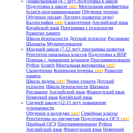
Дошкольникам (4-7 лет): подготовка к школе
Подготовка к школе
хит!
Ментальная арифметика
Scratch-программирование
Обучение чтению
Обучение письму
Логопед (развитие речи)
Каллиграфия
хит!
Скорочтение
Английский язык
Китайский язык
Программы с психологом
Развитие памяти
Школа безопасности
Детский психолог
Рисование
Шахматы
Мультипликация
Младшей школе (7-12 лет): программы развития
Репетитор начальных классов
Подготовка к ВПР
Помощь с домашним заданием
Программирование
Python
Scratch
Ментальная математика
хит!
Скорочтение
Коррекция почерка
хит!
Развитие
памяти
Школа лидера
хит!
Уроки этикета
Детский
психолог
Школа безопасности
Шахматы
Рисование
Английский язык
Французский язык
Немецкий язык
Китайский язык
Средней школе (12-15 лет): повышение
успеваемости
Обучение в колледже
хит!
Семейные классы
Репетиторы по предметам
Подготовка к ОГЭ
хит!
Пробный ОГЭ
Программирование
Python
Английский язык
Французский язык
Немецкий