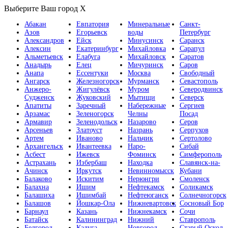
Выберите Ваш город
X
Абакан
Евпатория
Минеральные
Санкт-
Азов
Егорьевск
воды
Петербург
Александров
Ейск
Минусинск
Саранск
Алексин
Екатеринбург
Михайловка
Сарапул
Альметьевск
Елабуга
Михайловск
Саратов
Анадырь
Елец
Мичуринск
Саров
Анапа
Ессентуки
Москва
Свободный
Ангарск
Железногорск
Мурманск
Севастополь
Анжеро-
Жигулёвск
Муром
Северодвинск
Судженск
Жуковский
Мытищи
Северск
Апатиты
Заречный
Набережные
Сергиев
Арзамас
Зеленогорск
Челны
Посад
Армавир
Зеленодольск
Назарово
Серов
Арсеньев
Златоуст
Назрань
Серпухов
Артем
Иваново
Нальчик
Сертолово
Архангельск
Ивантеевка
Наро-
Сибай
Асбест
Ижевск
Фоминск
Симферополь
Астрахань
Избербаш
Находка
Славянск-на-
Ачинск
Иркутск
Невинномысск
Кубани
Балаково
Искитим
Нерюнгри
Смоленск
Балахна
Ишим
Нефтекамск
Соликамск
Балашиха
Ишимбай
Нефтеюганск
Солнечногорск
Балашов
Йошкар-Ола
Нижневартовск
Сосновый Бор
Барнаул
Казань
Нижнекамск
Сочи
Батайск
Калининград
Нижний
Ставрополь
Белгород
Калуга
Новгород
Старый Оскол