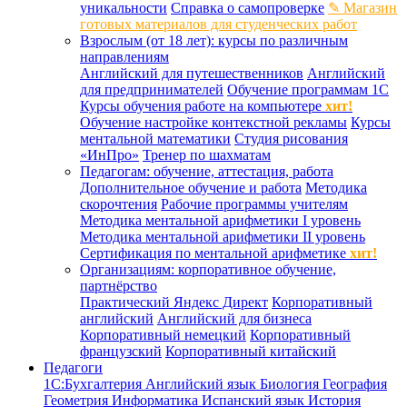
уникальности
Справка о самопроверке
✎ Магазин
готовых материалов для студенческих работ
Взрослым (от 18 лет): курсы по различным
направлениям
Английский для путешественников
Английский
для предпринимателей
Обучение программам 1С
Курсы обучения работе на компьютере
хит!
Обучение настройке контекстной рекламы
Курсы
ментальной математики
Студия рисования
«ИнПро»
Тренер по шахматам
Педагогам: обучение, аттестация, работа
Дополнительное обучение и работа
Методика
скорочтения
Рабочие программы учителям
Методика ментальной арифметики I уровень
Методика ментальной арифметики II уровень
Сертификация по ментальной арифметике
хит!
Организациям: корпоративное обучение,
партнёрство
Практический Яндекс Директ
Корпоративный
английский
Английский для бизнеса
Корпоративный немецкий
Корпоративный
французский
Корпоративный китайский
Педагоги
1С:Бухгалтерия
Английский язык
Биология
География
Геометрия
Информатика
Испанский язык
История