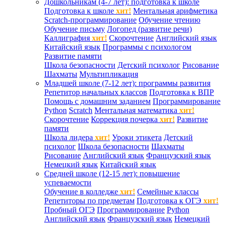
Дошкольникам (4-7 лет): подготовка к школе
Подготовка к школе
хит!
Ментальная арифметика
Scratch-программирование
Обучение чтению
Обучение письму
Логопед (развитие речи)
Каллиграфия
хит!
Скорочтение
Английский язык
Китайский язык
Программы с психологом
Развитие памяти
Школа безопасности
Детский психолог
Рисование
Шахматы
Мультипликация
Младшей школе (7-12 лет): программы развития
Репетитор начальных классов
Подготовка к ВПР
Помощь с домашним заданием
Программирование
Python
Scratch
Ментальная математика
хит!
Скорочтение
Коррекция почерка
хит!
Развитие
памяти
Школа лидера
хит!
Уроки этикета
Детский
психолог
Школа безопасности
Шахматы
Рисование
Английский язык
Французский язык
Немецкий язык
Китайский язык
Средней школе (12-15 лет): повышение
успеваемости
Обучение в колледже
хит!
Семейные классы
Репетиторы по предметам
Подготовка к ОГЭ
хит!
Пробный ОГЭ
Программирование
Python
Английский язык
Французский язык
Немецкий