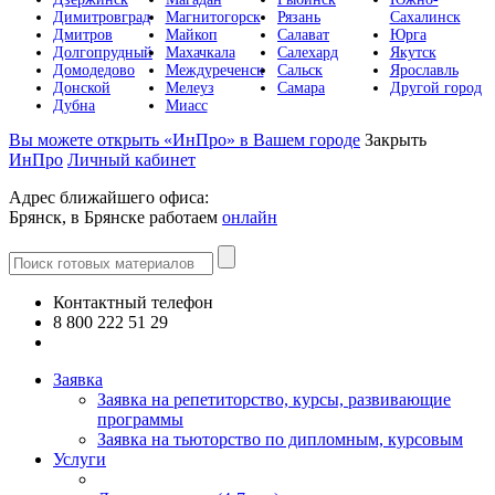
Димитровград
Магнитогорск
Рязань
Сахалинск
Дмитров
Майкоп
Салават
Юрга
Долгопрудный
Махачкала
Салехард
Якутск
Домодедово
Междуреченск
Сальск
Ярославль
Донской
Мелеуз
Самара
Другой город
Дубна
Миасс
Вы можете открыть «ИнПро» в Вашем городе
Закрыть
ИнПро
Личный кабинет
Адрес ближайшего офиса:
Брянск, в Брянске работаем
онлайн
Контактный телефон
8 800 222 51 29
Все контакты
Заявка
Заявка на репетиторство, курсы, развивающие
программы
Заявка на тьюторство по дипломным, курсовым
Услуги