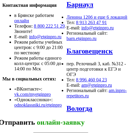
Барнаул
Контактная информация
в Брянске работаем
Ленина 120б и еще 6 локаций
онлайн
Тел:
8 913 263 47 91
Телефон:
8 800 222 51 29
.
E-mail:
info@etginpro.ru
Звоните!
Региональный сайт:
Е-mail:
info@etginpro.ru
barn.etginpro.ru
Режим работы учебных
центров: с 9:00 до 21:00
Благовещенск
по местному
Режим работы единого
колл-центра: с 05:00 до
пер. Релочный 3, каб. №312 -
14:00 по Мск
центр подготовки к ЕГЭ и
ОГЭ
Мы в социальных сетях:
Тел:
8 996 460 04 23
E-mail:
am@etginpro.ru
«ВКонтакте»:
Региональный сайт:
am.inpro-
vk.com/myetginpro
repetitors.ru
«Одноклассники»:
odnoklassniki.ru/etginpro
Вологда
Отправить
онлайн-заявку