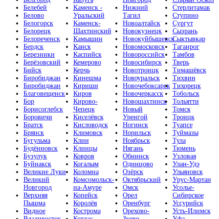
Белебей
Каменск -
Нижний
Стерлитамак
Белово
Уральский
Тагил
Ступино
Белогорск
Каменск-
Новоалтайск
Сургут
Белорецк
Шахтинский
Новокузнецк
Сызрань
Белореченск
Камышин
Новокуйбышевск
Сыктывкар
Бердск
Канск
Новомосковск
Таганрог
Березники
Каспийск
Новороссийск
Тамбов
Берёзовский
Кемерово
Новосибирск
Тверь
Бийск
Керчь
Новотроицк
Тимашёвск
Биробиджан
Кинешма
Новоуральск
Тихвин
Биробиджан
Кириши
Новочебоксарск
Тихорецк
Благовещенск
Киров
Новочеркасск
Тобольск
Бор
Кирово-
Новошахтинск
Тольятти
Борисоглебск
Чепецк
Новый
Томск
Боровичи
Киселёвск
Уренгой
Троицк
Братск
Кисловодск
Ногинск
Туапсе
Брянск
Климовск
Норильск
Туймазы
Бугульма
Клин
Ноябрьск
Тула
Будённовск
Клинцы
Нягань
Тюмень
Бузулук
Ковров
Обнинск
Узловая
Буйнакск
Когалым
Одинцово
Улан-Удэ
Великие Луки
Коломна
Озёрск
Ульяновск
Великий
Комсомольск-
Октябрьский
Урус-Мартан
Новгород
на-Амуре
Омск
Усолье-
Верхняя
Копейск
Орел
Сибирское
Пышма
Королёв
Оренбург
Уссурийск
Видное
Кострома
Орехово-
Усть-Илимск
Владивосток
Котлас
Зуево
Уфа