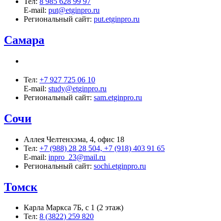
Тел:
8 985 628 99 97
E-mail:
put@etginpro.ru
Региональный сайт:
put.etginpro.ru
Самара
Тел:
+7 927 725 06 10
E-mail:
study@etginpro.ru
Региональный сайт:
sam.etginpro.ru
Сочи
Аллея Челтенхэма, 4, офис 18
Тел:
+7 (988) 28 28 504, +7 (918) 403 91 65
E-mail:
inpro_23@mail.ru
Региональный сайт:
sochi.etginpro.ru
Томск
Карла Маркса 7Б, с 1 (2 этаж)
Тел:
8 (3822) 259 820