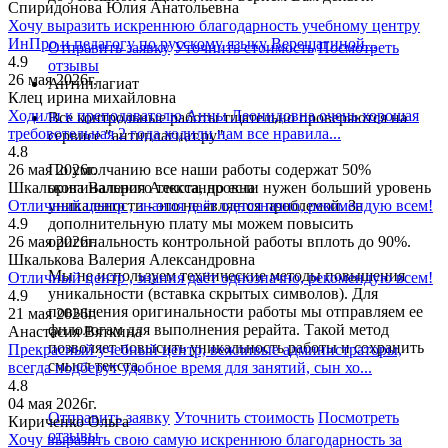
Спиридонова Юлия Анатольевна
Хочу выразить искреннюю благодарность учебному центру
ИнПро и педагогу по русскому языку Верещагиной...
Отправить заявку
Уточнить стоимость
Посмотреть
4.9
отзывы
26 мая 2026г.
Антиплагиат
Клец ирина михайловна
Ходили к преподавателю Анны Леонидовна очень хорошая
Все контрольные работы тщательно проверяются на
требовотельная 2 года ходили нам все нравила...
сервисе "антиплагиат.ру".
4.8
26 мая 2026г.
По умолчанию все наши работы содержат 50%
Шкалькова Валерия Александровна
оригинального текста, но если нужен больший уровень
Отличный центр , знания даёт однозначно, рекомендую всем!
уникальности - это не является проблемой. За
4.9
дополнительную плату мы можем повысить
26 мая 2026г.
оригинальность контрольной работы вплоть до 90%.
Шкалькова Валерия Александровна
Мы не используем технические методы повышения
Отличный центр , знания даёт однозначно, рекомендую всем!
уникальности (вставка скрытых символов). Для
4.9
повышения оригинальности работы мы отправляем ее
21 мая 2026г.
филологам для выполнения рерайта. Такой метод
Анастасия Вяткина
позволяет повысить уникальность работы и сохранить
Прекрасный учебный центр, вежливые администраторы,
смысл текста.
всегда подберут удобное время для занятий, сын хо...
4.8
04 мая 2026г.
Отправить заявку
Уточнить стоимость
Посмотреть
Кириченко Ольга
отзывы
Хочу выразить свою самую искреннюю благодарность за