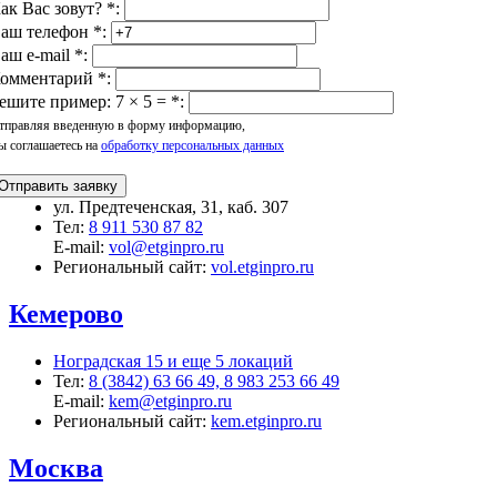
ак Вас зовут?
*
:
аш телефон
*
:
аш e-mail
*
:
омментарий
*
:
ешите пример: 7 × 5 =
*
:
тправляя введенную в форму информацию,
ы соглашаетесь на
обработку персональных данных
Отправить заявку
ул. Предтеченская, 31, каб. 307
Тел:
8 911 530 87 82
E-mail:
vol@etginpro.ru
Региональный сайт:
vol.etginpro.ru
Кемерово
Ноградская 15 и еще 5 локаций
Тел:
8 (3842) 63 66 49, 8 983 253 66 49
E-mail:
kem@etginpro.ru
Региональный сайт:
kem.etginpro.ru
Москва