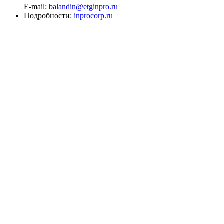
E-mail:
balandin@etginpro.ru
Подробности:
inprocorp.ru