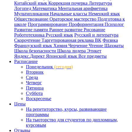
Китайский язык
Коррекция почерка
Литература
Логопед
Математика
Ментальная арифметика
Мультипликация
Начальные классы
Немецкий язык
Обществознание
Ораторское мастерство
Подготовка к
школе
Программирование
Профориентация
Психолог
Развитие памяти
Раннее развитие
Рисование
Робототехника
Русский язык
Русский и литература
Скорочтение
Таргетированная реклама ВК
Физика
Французский язык
Химия
Черчение
Чтение
Шахматы
Школа безопасности
Школа лидера
Этикет
Яндекс.Директ
Японский язык
Все предметы
Расписание
Понедельник
(сегодня)
Вторник
Среда
Четверг
Пятница
Суббота
Воскресенье
Цены
На репетиторство, курсы, развивающие
программы
На тьюторство для студентов по дипломным,
курсовым
Отзывы