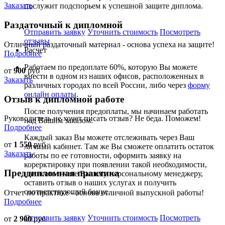
Заказать
послужит подспорьем к успешной защите диплома.
Раздаточный к дипломной
Отправить заявку
Уточнить стоимость
Посмотреть
отзывы
Отличный раздаточный материал - основа успеха на защите!
Расчет
Подробнее
Работаем по предоплате 60%, которую Вы можете
от
900
руб
внести в одном из наших офисов, расположенных в
Заказать
различных городах по всей России, либо через
форму
онлайн оплаты
.
Отзыв к дипломной работе
После получения предоплаты, мы начинаем работать
Руководитель не хочет писать отзыв? Не беда. Поможем!
над Вашим заказом.
Подробнее
Каждый заказ Вы можете отслеживать через Ваш
от
1 550
руб
личный кабинет. Там же Вы сможете оплатить остаток
Заказать
работы по ее готовности, оформить заявку на
корерктировку при появлении такой необходимости,
Преддипломная практика
написать в чате Вашему персональному менеджеру,
оставить отзыв о наших услугах и получить
соответствующий бонус.
Отчет по практике - основа отличной выпускной работы!
Подробнее
Отправить заявку
Уточнить стоимость
Посмотреть
от
2 900
руб