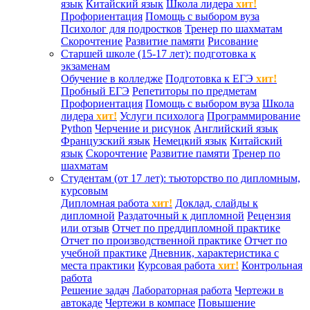
язык
Китайский язык
Школа лидера
хит!
Профориентация
Помощь с выбором вуза
Психолог для подростков
Тренер по шахматам
Скорочтение
Развитие памяти
Рисование
Старшей школе (15-17 лет): подготовка к
экзаменам
Обучение в колледже
Подготовка к ЕГЭ
хит!
Пробный ЕГЭ
Репетиторы по предметам
Профориентация
Помощь с выбором вуза
Школа
лидера
хит!
Услуги психолога
Программирование
Python
Черчение и рисунок
Английский язык
Французский язык
Немецкий язык
Китайский
язык
Скорочтение
Развитие памяти
Тренер по
шахматам
Студентам (от 17 лет): тьюторство по дипломным,
курсовым
Дипломная работа
хит!
Доклад, слайды к
дипломной
Раздаточный к дипломной
Рецензия
или отзыв
Отчет по преддипломной практике
Отчет по производственной практике
Отчет по
учебной практике
Дневник, характеристика с
места практики
Курсовая работа
хит!
Контрольная
работа
Решение задач
Лабораторная работа
Чертежи в
автокаде
Чертежи в компасе
Повышение