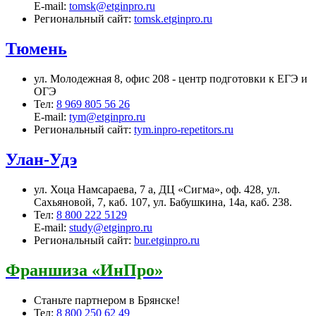
E-mail:
tomsk@etginpro.ru
Региональный сайт:
tomsk.etginpro.ru
Тюмень
ул. Молодежная 8, офис 208 - центр подготовки к ЕГЭ и
ОГЭ
Тел:
8 969 805 56 26
E-mail:
tym@etginpro.ru
Региональный сайт:
tym.inpro-repetitors.ru
Улан-Удэ
ул. Хоца Намсараева, 7 а, ДЦ «Сигма», оф. 428, ул.
Сахьяновой, 7, каб. 107, ул. Бабушкина, 14а, каб. 238.
Тел:
8 800 222 5129
E-mail:
study@etginpro.ru
Региональный сайт:
bur.etginpro.ru
Франшиза «ИнПро»
Станьте партнером в Брянске!
Тел:
8 800 250 62 49