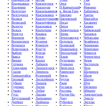
Владикавказ
Красногорск
Орск
Ухта
Владимир
Краснодар
П-Камчатский
Фрязино
Волгоград
Краснокаменск
п. Косая Гора
Хабаровск
Волгодонск
Краснокамск
Павлово
Ханты-
Волжск
Краснотурьинск
Павловский
Мансийск
Волжский
Красноуфимск
Посад
Хасавюрт
Вологда
Красноярск
Пенза
Химки
Вольск
Кропоткин
Первоуральск
Чайковский
Воркута
Крымск
Пермь
Чапаевск
Воронеж
Кстово
Петрозаводск
Чебоксары
Воскресенск
Кузнецк
Подольск
Челябинск
Воткинск
Кумертау
Полевской
Черемхово
Всеволожск
Кунгур
Прокопьевск
Череповец
Выборг
Курган
Прохладный
Черкесск
Выкса
Курск
Псков
Черногорск
Вязьма
Кызыл
Путилково
Чехов
Гатчина
Лабинск
Пушкино
Чистополь
Геленджик
Лениногорск
Пятигорск
Чита
Глазов
Ленинск-
Раменское
Шадринск
Горноалтайск
Кузнецкий
Ревда
Шали
Грозный
Лесосибирск
Реутов
Шахты
Губкин
Липецк
Ржев
Шуя
Гудермес
Лиски
Рославль
Щелкино
Гуково
Лобня
Россошь
Щёкино
Гусь-
Лысьва
Ростов-На-
Электросталь
Хрустальный
Лыткарино
Дону
Элиста
Дербент
Люберцы
Рубцовск
Энгельс
Дзержинск
Магадан
Рыбинск
Южно-