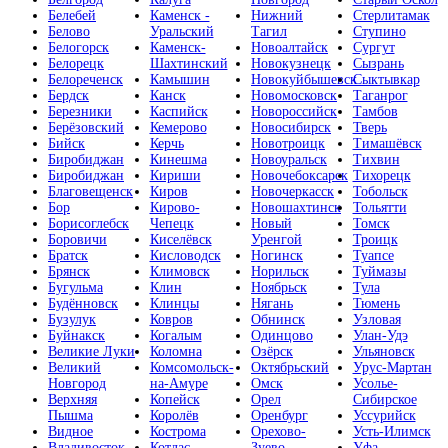
Белебей
Каменск -
Нижний
Стерлитамак
Белово
Уральский
Тагил
Ступино
Белогорск
Каменск-
Новоалтайск
Сургут
Белорецк
Шахтинский
Новокузнецк
Сызрань
Белореченск
Камышин
Новокуйбышевск
Сыктывкар
Бердск
Канск
Новомосковск
Таганрог
Березники
Каспийск
Новороссийск
Тамбов
Берёзовский
Кемерово
Новосибирск
Тверь
Бийск
Керчь
Новотроицк
Тимашёвск
Биробиджан
Кинешма
Новоуральск
Тихвин
Биробиджан
Кириши
Новочебоксарск
Тихорецк
Благовещенск
Киров
Новочеркасск
Тобольск
Бор
Кирово-
Новошахтинск
Тольятти
Борисоглебск
Чепецк
Новый
Томск
Боровичи
Киселёвск
Уренгой
Троицк
Братск
Кисловодск
Ногинск
Туапсе
Брянск
Климовск
Норильск
Туймазы
Бугульма
Клин
Ноябрьск
Тула
Будённовск
Клинцы
Нягань
Тюмень
Бузулук
Ковров
Обнинск
Узловая
Буйнакск
Когалым
Одинцово
Улан-Удэ
Великие Луки
Коломна
Озёрск
Ульяновск
Великий
Комсомольск-
Октябрьский
Урус-Мартан
Новгород
на-Амуре
Омск
Усолье-
Верхняя
Копейск
Орел
Сибирское
Пышма
Королёв
Оренбург
Уссурийск
Видное
Кострома
Орехово-
Усть-Илимск
Владивосток
Котлас
Зуево
Уфа