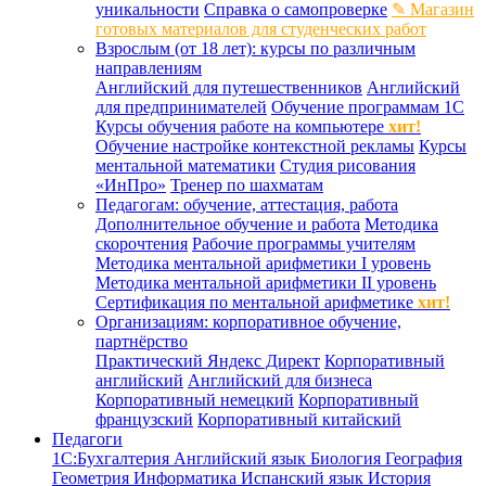
уникальности
Справка о самопроверке
✎ Магазин
готовых материалов для студенческих работ
Взрослым (от 18 лет): курсы по различным
направлениям
Английский для путешественников
Английский
для предпринимателей
Обучение программам 1С
Курсы обучения работе на компьютере
хит!
Обучение настройке контекстной рекламы
Курсы
ментальной математики
Студия рисования
«ИнПро»
Тренер по шахматам
Педагогам: обучение, аттестация, работа
Дополнительное обучение и работа
Методика
скорочтения
Рабочие программы учителям
Методика ментальной арифметики I уровень
Методика ментальной арифметики II уровень
Сертификация по ментальной арифметике
хит!
Организациям: корпоративное обучение,
партнёрство
Практический Яндекс Директ
Корпоративный
английский
Английский для бизнеса
Корпоративный немецкий
Корпоративный
французский
Корпоративный китайский
Педагоги
1С:Бухгалтерия
Английский язык
Биология
География
Геометрия
Информатика
Испанский язык
История