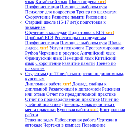
язык
Китайский язык
Школа лидера
хит!
Профориентация
Помощь с выбором вуза
Психолог для подростков
Тренер по шахматам
Скорочтение
Развитие памяти
Рисование
Старшей школе (15-17 лет): подготовка к
экзаменам
Обучение в колледже
Подготовка к ЕГЭ
хит!
Пробный ЕГЭ
Репетиторы по предметам
Профориентация
Помощь с выбором вуза
Школа
лидера
хит!
Услуги психолога
Программирование
Python
Черчение и рисунок
Английский язык
Французский язык
Немецкий язык
Китайский
язык
Скорочтение
Развитие памяти
Тренер по
шахматам
Студентам (от 17 лет): тьюторство по дипломным,
курсовым
Дипломная работа
хит!
Доклад, слайды к
дипломной
Раздаточный к дипломной
Рецензия
или отзыв
Отчет по преддипломной практике
Отчет по производственной практике
Отчет по
учебной практике
Дневник, характеристика с
места практики
Курсовая работа
хит!
Контрольная
работа
Решение задач
Лабораторная работа
Чертежи в
автокаде
Чертежи в компасе
Повышение