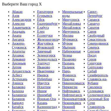
Выберите Ваш город
X
Абакан
Евпатория
Минеральные
Санкт-
Азов
Егорьевск
воды
Петербург
Александров
Ейск
Минусинск
Саранск
Алексин
Екатеринбург
Михайловка
Сарапул
Альметьевск
Елабуга
Михайловск
Саратов
Анадырь
Елец
Мичуринск
Саров
Анапа
Ессентуки
Москва
Свободный
Ангарск
Железногорск
Мурманск
Севастополь
Анжеро-
Жигулёвск
Муром
Северодвинск
Судженск
Жуковский
Мытищи
Северск
Апатиты
Заречный
Набережные
Сергиев
Арзамас
Зеленогорск
Челны
Посад
Армавир
Зеленодольск
Назарово
Серов
Арсеньев
Златоуст
Назрань
Серпухов
Артем
Иваново
Нальчик
Сертолово
Архангельск
Ивантеевка
Наро-
Сибай
Асбест
Ижевск
Фоминск
Симферополь
Астрахань
Избербаш
Находка
Славянск-на-
Ачинск
Иркутск
Невинномысск
Кубани
Балаково
Искитим
Нерюнгри
Смоленск
Балахна
Ишим
Нефтекамск
Соликамск
Балашиха
Ишимбай
Нефтеюганск
Солнечногорск
Балашов
Йошкар-Ола
Нижневартовск
Сосновый Бор
Барнаул
Казань
Нижнекамск
Сочи
Батайск
Калининград
Нижний
Ставрополь
Белгород
Калуга
Новгород
Старый Оскол