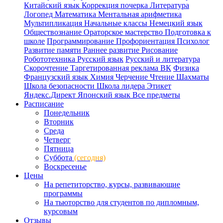
Китайский язык
Коррекция почерка
Литература
Логопед
Математика
Ментальная арифметика
Мультипликация
Начальные классы
Немецкий язык
Обществознание
Ораторское мастерство
Подготовка к
школе
Программирование
Профориентация
Психолог
Развитие памяти
Раннее развитие
Рисование
Робототехника
Русский язык
Русский и литература
Скорочтение
Таргетированная реклама ВК
Физика
Французский язык
Химия
Черчение
Чтение
Шахматы
Школа безопасности
Школа лидера
Этикет
Яндекс.Директ
Японский язык
Все предметы
Расписание
Понедельник
Вторник
Среда
Четверг
Пятница
Суббота
(сегодня)
Воскресенье
Цены
На репетиторство, курсы, развивающие
программы
На тьюторство для студентов по дипломным,
курсовым
Отзывы