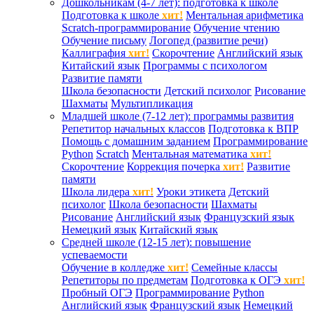
Дошкольникам (4-7 лет): подготовка к школе
Подготовка к школе
хит!
Ментальная арифметика
Scratch-программирование
Обучение чтению
Обучение письму
Логопед (развитие речи)
Каллиграфия
хит!
Скорочтение
Английский язык
Китайский язык
Программы с психологом
Развитие памяти
Школа безопасности
Детский психолог
Рисование
Шахматы
Мультипликация
Младшей школе (7-12 лет): программы развития
Репетитор начальных классов
Подготовка к ВПР
Помощь с домашним заданием
Программирование
Python
Scratch
Ментальная математика
хит!
Скорочтение
Коррекция почерка
хит!
Развитие
памяти
Школа лидера
хит!
Уроки этикета
Детский
психолог
Школа безопасности
Шахматы
Рисование
Английский язык
Французский язык
Немецкий язык
Китайский язык
Средней школе (12-15 лет): повышение
успеваемости
Обучение в колледже
хит!
Семейные классы
Репетиторы по предметам
Подготовка к ОГЭ
хит!
Пробный ОГЭ
Программирование
Python
Английский язык
Французский язык
Немецкий