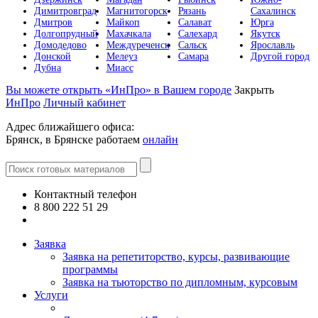
Димитровград
Магнитогорск
Рязань
Сахалинск
Дмитров
Майкоп
Салават
Юрга
Долгопрудный
Махачкала
Салехард
Якутск
Домодедово
Междуреченск
Сальск
Ярославль
Донской
Мелеуз
Самара
Другой город
Дубна
Миасс
Вы можете открыть «ИнПро» в Вашем городе
Закрыть
ИнПро
Личный кабинет
Адрес ближайшего офиса:
Брянск, в Брянске работаем
онлайн
Контактный телефон
8 800 222 51 29
Все контакты
Заявка
Заявка на репетиторство, курсы, развивающие
программы
Заявка на тьюторство по дипломным, курсовым
Услуги