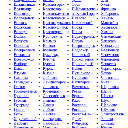
Владикавказ
Красногорск
Орск
Ухта
Владимир
Краснодар
П-Камчатский
Фрязино
Волгоград
Краснокаменск
п. Косая Гора
Хабаровск
Волгодонск
Краснокамск
Павлово
Ханты-
Волжск
Краснотурьинск
Павловский
Мансийск
Волжский
Красноуфимск
Посад
Хасавюрт
Вологда
Красноярск
Пенза
Химки
Вольск
Кропоткин
Первоуральск
Чайковский
Воркута
Крымск
Пермь
Чапаевск
Воронеж
Кстово
Петрозаводск
Чебоксары
Воскресенск
Кузнецк
Подольск
Челябинск
Воткинск
Кумертау
Полевской
Черемхово
Всеволожск
Кунгур
Прокопьевск
Череповец
Выборг
Курган
Прохладный
Черкесск
Выкса
Курск
Псков
Черногорск
Вязьма
Кызыл
Путилково
Чехов
Гатчина
Лабинск
Пушкино
Чистополь
Геленджик
Лениногорск
Пятигорск
Чита
Глазов
Ленинск-
Раменское
Шадринск
Горноалтайск
Кузнецкий
Ревда
Шали
Грозный
Лесосибирск
Реутов
Шахты
Губкин
Липецк
Ржев
Шуя
Гудермес
Лиски
Рославль
Щелкино
Гуково
Лобня
Россошь
Щёкино
Гусь-
Лысьва
Ростов-На-
Электросталь
Хрустальный
Лыткарино
Дону
Элиста
Дербент
Люберцы
Рубцовск
Энгельс
Дзержинск
Магадан
Рыбинск
Южно-