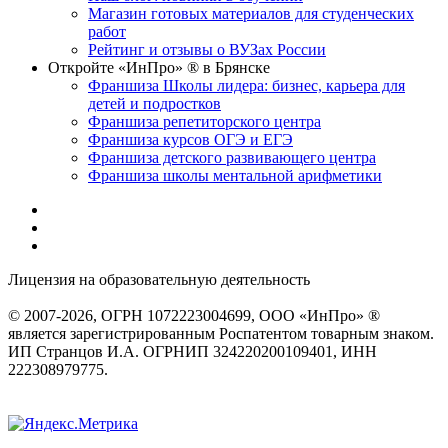
Магазин готовых материалов для студенческих
работ
Рейтинг и отзывы о ВУЗах России
Откройте «ИнПро» ® в Брянске
Франшиза Школы лидера: бизнес, карьера для
детей и подростков
Франшиза репетиторского центра
Франшиза курсов ОГЭ и ЕГЭ
Франшиза детского развивающего центра
Франшиза школы ментальной арифметики
Лицензия на образовательную деятельность
серия 22Л01 №
0002491
© 2007-2026, ОГРН 1072223004699, ООО «ИнПро» ®
является зарегистрированным Роспатентом товарным знаком.
ИП Странцов И.А. ОГРНИП 324220200109401, ИНН
222308979775.
Разработка сайтов
веб-студия «Rouks»