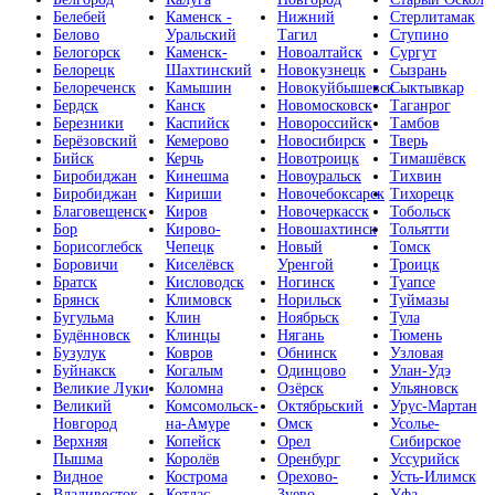
Белебей
Каменск -
Нижний
Стерлитамак
Белово
Уральский
Тагил
Ступино
Белогорск
Каменск-
Новоалтайск
Сургут
Белорецк
Шахтинский
Новокузнецк
Сызрань
Белореченск
Камышин
Новокуйбышевск
Сыктывкар
Бердск
Канск
Новомосковск
Таганрог
Березники
Каспийск
Новороссийск
Тамбов
Берёзовский
Кемерово
Новосибирск
Тверь
Бийск
Керчь
Новотроицк
Тимашёвск
Биробиджан
Кинешма
Новоуральск
Тихвин
Биробиджан
Кириши
Новочебоксарск
Тихорецк
Благовещенск
Киров
Новочеркасск
Тобольск
Бор
Кирово-
Новошахтинск
Тольятти
Борисоглебск
Чепецк
Новый
Томск
Боровичи
Киселёвск
Уренгой
Троицк
Братск
Кисловодск
Ногинск
Туапсе
Брянск
Климовск
Норильск
Туймазы
Бугульма
Клин
Ноябрьск
Тула
Будённовск
Клинцы
Нягань
Тюмень
Бузулук
Ковров
Обнинск
Узловая
Буйнакск
Когалым
Одинцово
Улан-Удэ
Великие Луки
Коломна
Озёрск
Ульяновск
Великий
Комсомольск-
Октябрьский
Урус-Мартан
Новгород
на-Амуре
Омск
Усолье-
Верхняя
Копейск
Орел
Сибирское
Пышма
Королёв
Оренбург
Уссурийск
Видное
Кострома
Орехово-
Усть-Илимск
Владивосток
Котлас
Зуево
Уфа