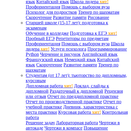
язык
Китайский язык
Школа лидера
хит!
Профориентация
Помощь с выбором вуза
Психолог для подростков
Тренер по шахматам
Скорочтение
Развитие памяти
Рисование
Старшей школе (15-17 лет): подготовка к
экзаменам
Обучение в колледже
Подготовка к ЕГЭ
хит!
Пробный ЕГЭ
Репетиторы по предметам
Профориентация
Помощь с выбором вуза
Школа
лидера
хит!
Услуги психолога
Программирование
Python
Черчение и рисунок
Английский язык
Французский язык
Немецкий язык
Китайский
язык
Скорочтение
Развитие памяти
Тренер по
шахматам
Студентам (от 17 лет): тьюторство по дипломным,
курсовым
Дипломная работа
хит!
Доклад, слайды к
дипломной
Раздаточный к дипломной
Рецензия
или отзыв
Отчет по преддипломной практике
Отчет по производственной практике
Отчет по
учебной практике
Дневник, характеристика с
места практики
Курсовая работа
хит!
Контрольная
работа
Решение задач
Лабораторная работа
Чертежи в
автокаде
Чертежи в компасе
Повышение