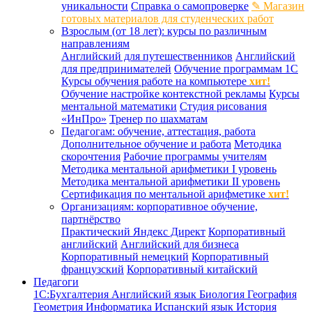
уникальности
Справка о самопроверке
✎ Магазин
готовых материалов для студенческих работ
Взрослым (от 18 лет): курсы по различным
направлениям
Английский для путешественников
Английский
для предпринимателей
Обучение программам 1С
Курсы обучения работе на компьютере
хит!
Обучение настройке контекстной рекламы
Курсы
ментальной математики
Студия рисования
«ИнПро»
Тренер по шахматам
Педагогам: обучение, аттестация, работа
Дополнительное обучение и работа
Методика
скорочтения
Рабочие программы учителям
Методика ментальной арифметики I уровень
Методика ментальной арифметики II уровень
Сертификация по ментальной арифметике
хит!
Организациям: корпоративное обучение,
партнёрство
Практический Яндекс Директ
Корпоративный
английский
Английский для бизнеса
Корпоративный немецкий
Корпоративный
французский
Корпоративный китайский
Педагоги
1С:Бухгалтерия
Английский язык
Биология
География
Геометрия
Информатика
Испанский язык
История