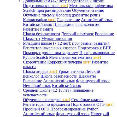
Дошкольникам (4-7 лет): подготовка к школе
Подготовка к школе
хит!
Ментальная арифметика
Scratch-программирование
Обучение чтению
Обучение письму
Логопед (развитие речи)
Каллиграфия
хит!
Скорочтение
Английский язык
Китайский язык
Программы с психологом
Развитие памяти
Школа безопасности
Детский психолог
Рисование
Шахматы
Мультипликация
Младшей школе (7-12 лет): программы развития
Репетитор начальных классов
Подготовка к ВПР
Помощь с домашним заданием
Программирование
Python
Scratch
Ментальная математика
хит!
Скорочтение
Коррекция почерка
хит!
Развитие
памяти
Школа лидера
хит!
Уроки этикета
Детский
психолог
Школа безопасности
Шахматы
Рисование
Английский язык
Французский язык
Немецкий язык
Китайский язык
Средней школе (12-15 лет): повышение
успеваемости
Обучение в колледже
хит!
Семейные классы
Репетиторы по предметам
Подготовка к ОГЭ
хит!
Пробный ОГЭ
Программирование
Python
Английский язык
Французский язык
Немецкий