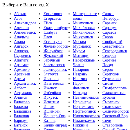
Выберите Ваш город
X
Абакан
Евпатория
Минеральные
Санкт-
Азов
Егорьевск
воды
Петербург
Александров
Ейск
Минусинск
Саранск
Алексин
Екатеринбург
Михайловка
Сарапул
Альметьевск
Елабуга
Михайловск
Саратов
Анадырь
Елец
Мичуринск
Саров
Анапа
Ессентуки
Москва
Свободный
Ангарск
Железногорск
Мурманск
Севастополь
Анжеро-
Жигулёвск
Муром
Северодвинск
Судженск
Жуковский
Мытищи
Северск
Апатиты
Заречный
Набережные
Сергиев
Арзамас
Зеленогорск
Челны
Посад
Армавир
Зеленодольск
Назарово
Серов
Арсеньев
Златоуст
Назрань
Серпухов
Артем
Иваново
Нальчик
Сертолово
Архангельск
Ивантеевка
Наро-
Сибай
Асбест
Ижевск
Фоминск
Симферополь
Астрахань
Избербаш
Находка
Славянск-на-
Ачинск
Иркутск
Невинномысск
Кубани
Балаково
Искитим
Нерюнгри
Смоленск
Балахна
Ишим
Нефтекамск
Соликамск
Балашиха
Ишимбай
Нефтеюганск
Солнечногорск
Балашов
Йошкар-Ола
Нижневартовск
Сосновый Бор
Барнаул
Казань
Нижнекамск
Сочи
Батайск
Калининград
Нижний
Ставрополь
Белгород
Калуга
Новгород
Старый Оскол