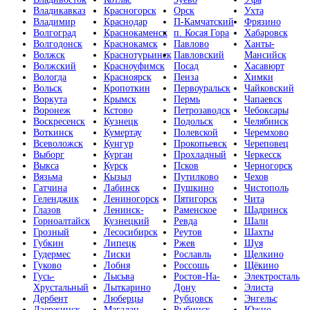
Владикавказ
Красногорск
Орск
Ухта
Владимир
Краснодар
П-Камчатский
Фрязино
Волгоград
Краснокаменск
п. Косая Гора
Хабаровск
Волгодонск
Краснокамск
Павлово
Ханты-
Волжск
Краснотурьинск
Павловский
Мансийск
Волжский
Красноуфимск
Посад
Хасавюрт
Вологда
Красноярск
Пенза
Химки
Вольск
Кропоткин
Первоуральск
Чайковский
Воркута
Крымск
Пермь
Чапаевск
Воронеж
Кстово
Петрозаводск
Чебоксары
Воскресенск
Кузнецк
Подольск
Челябинск
Воткинск
Кумертау
Полевской
Черемхово
Всеволожск
Кунгур
Прокопьевск
Череповец
Выборг
Курган
Прохладный
Черкесск
Выкса
Курск
Псков
Черногорск
Вязьма
Кызыл
Путилково
Чехов
Гатчина
Лабинск
Пушкино
Чистополь
Геленджик
Лениногорск
Пятигорск
Чита
Глазов
Ленинск-
Раменское
Шадринск
Горноалтайск
Кузнецкий
Ревда
Шали
Грозный
Лесосибирск
Реутов
Шахты
Губкин
Липецк
Ржев
Шуя
Гудермес
Лиски
Рославль
Щелкино
Гуково
Лобня
Россошь
Щёкино
Гусь-
Лысьва
Ростов-На-
Электросталь
Хрустальный
Лыткарино
Дону
Элиста
Дербент
Люберцы
Рубцовск
Энгельс
Дзержинск
Магадан
Рыбинск
Южно-