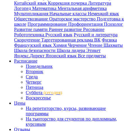
Китайский язык
Коррекция почерка
Литература
Логопед
Математика
Ментальная арифметика
Мультипликация
Начальные классы
Немецкий язык
Обществознание
Ораторское мастерство
Подготовка к
школе
Программирование
Профориентация
Психолог
Развитие памяти
Раннее развитие
Рисование
Робототехника
Русский язык
Русский и литература
Скорочтение
Таргетированная реклама ВК
Физика
Французский язык
Химия
Черчение
Чтение
Шахматы
Школа безопасности
Школа лидера
Этикет
Яндекс.Директ
Японский язык
Все предметы
Расписание
Понедельник
Вторник
Среда
Четверг
Пятница
Суббота
(сегодня)
Воскресенье
Цены
На репетиторство, курсы, развивающие
программы
На тьюторство для студентов по дипломным,
курсовым
Отзывы