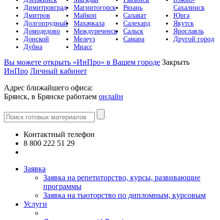
Димитровград
Магнитогорск
Рязань
Сахалинск
Дмитров
Майкоп
Салават
Юрга
Долгопрудный
Махачкала
Салехард
Якутск
Домодедово
Междуреченск
Сальск
Ярославль
Донской
Мелеуз
Самара
Другой город
Дубна
Миасс
Вы можете открыть «ИнПро» в Вашем городе
Закрыть
ИнПро
Личный кабинет
Адрес ближайшего офиса:
Брянск, в Брянске работаем
онлайн
Контактный телефон
8 800 222 51 29
Все контакты
Заявка
Заявка на репетиторство, курсы, развивающие
программы
Заявка на тьюторство по дипломным, курсовым
Услуги