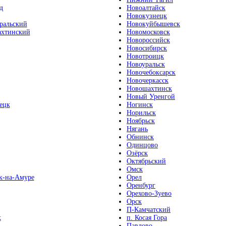
д
Новоалтайск
Новокузнецк
ральский
Новокуйбышевск
хтинский
Новомосковск
Новороссийск
Новосибирск
Новотроицк
Новоуральск
Новочебоксарск
Новочеркасск
Новошахтинск
Новый Уренгой
ецк
Ногинск
Норильск
Ноябрьск
Нягань
Обнинск
Одинцово
Озёрск
Октябрьский
Омск
к-на-Амуре
Орел
Оренбург
Орехово-Зуево
Орск
П-Камчатский
к
п. Косая Гора
Павлово