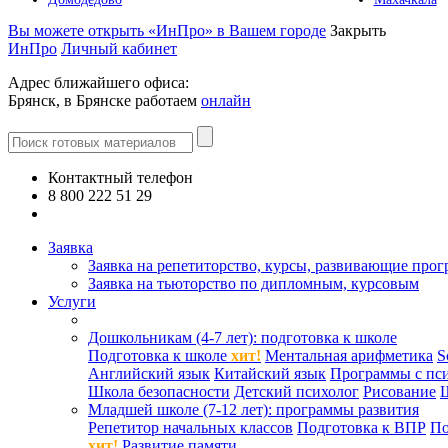
Вы можете открыть «ИнПро» в Вашем городе
Закрыть
ИнПро
Личный кабинет
Адрес ближайшего офиса:
Брянск, в Брянске работаем
онлайн
Контактный телефон
8 800 222 51 29
Все контакты
Заявка
Заявка на репетиторство, курсы, развивающие про
Заявка на тьюторство по дипломным, курсовым
Услуги
Дошкольникам (4-7 лет): подготовка к школе
Подготовка к школе
хит!
Ментальная арифметика
S
Английский язык
Китайский язык
Программы с пс
Школа безопасности
Детский психолог
Рисование
Младшей школе (7-12 лет): программы развития
Репетитор начальных классов
Подготовка к ВПР
По
хит!
Развитие памяти