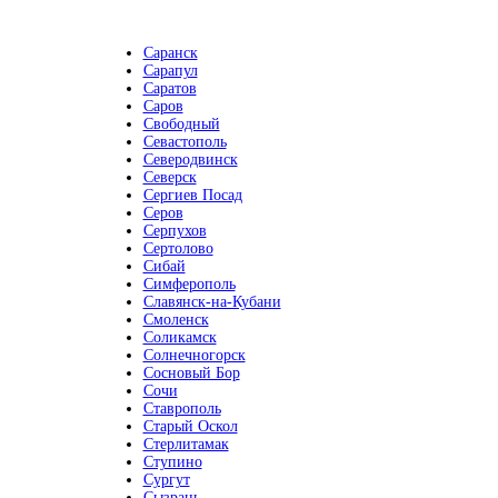
Саранск
Сарапул
Саратов
Саров
Свободный
Севастополь
Северодвинск
Северск
Сергиев Посад
Серов
Серпухов
Сертолово
Сибай
Симферополь
Славянск-на-Кубани
Смоленск
Соликамск
Солнечногорск
Сосновый Бор
Сочи
Ставрополь
Старый Оскол
Стерлитамак
Ступино
Сургут
Сызрань