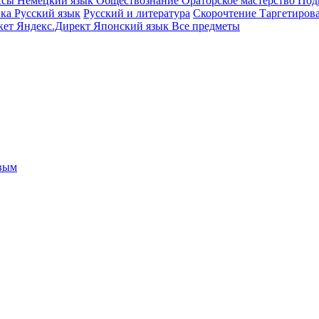
ссы
Немецкий язык
Обществознание
Ораторское мастерство
Под
ика
Русский язык
Русский и литература
Скорочтение
Таргетиров
кет
Яндекс.Директ
Японский язык
Все предметы
овым