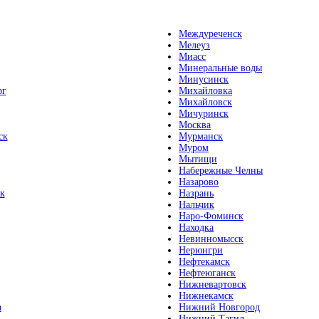
Междуреченск
Мелеуз
Миасс
Минеральные воды
Минусинск
рг
Михайловка
Михайловск
Мичуринск
Москва
ск
Мурманск
Муром
Мытищи
Набережные Челны
Назарово
к
Назрань
Нальчик
Наро-Фоминск
Находка
Невинномысск
Нерюнгри
Нефтекамск
Нефтеюганск
Нижневартовск
Нижнекамск
а
Нижний Новгород
Нижний Тагил