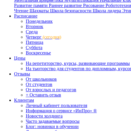
Ментальная арифметика
Мультипликация
Начальные кла
Развитие памяти
Раннее развитие
Рисование
Робототехн
Чтение
Шахматы
Школа безопасности
Школа лидера
Эти
Расписание
Понедельник
Вторник
Среда
Четверг
(сегодня)
Пятница
Суббота
Воскресенье
Цены
На репетиторство, курсы, развивающие программы
На тьюторство для студентов по дипломным, курс
Отзывы
От школьников
От студентов
От взрослых и педагогов
+ Оставить отзыв
Клиентам
Личный кабинет пользователя
Информация о сервисе «ИнПро» ®
Новости холдинга
Часто задаваемые вопросы
Блог: новинки в обучении