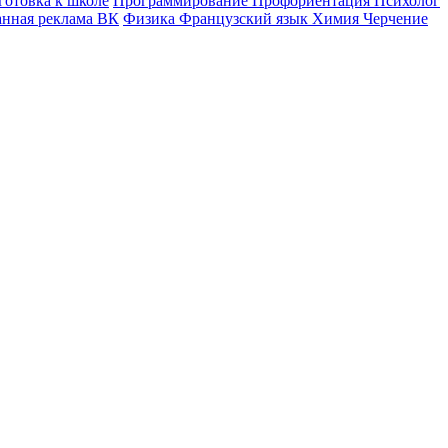
готовка к школе
Программирование
Профориентация
Психолог
анная реклама ВК
Физика
Французский язык
Химия
Черчение