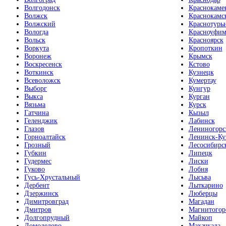
Волгодонск
Краснокаме
Волжск
Краснокамс
Волжский
Краснотурь
Вологда
Красноуфим
Вольск
Красноярск
Воркута
Кропоткин
Воронеж
Крымск
Воскресенск
Кстово
Воткинск
Кузнецк
Всеволожск
Кумертау
Выборг
Кунгур
Выкса
Курган
Вязьма
Курск
Гатчина
Кызыл
Геленджик
Лабинск
Глазов
Лениногорс
Горноалтайск
Ленинск-Ку
Грозный
Лесосибирс
Губкин
Липецк
Гудермес
Лиски
Гуково
Лобня
Гусь-Хрустальный
Лысьва
Дербент
Лыткарино
Дзержинск
Люберцы
Димитровград
Магадан
Дмитров
Магнитогор
Долгопрудный
Майкоп
Домодедово
Махачкала