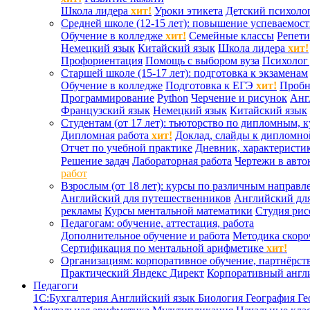
Школа лидера
хит!
Уроки этикета
Детский психоло
Средней школе (12-15 лет): повышение успеваемос
Обучение в колледже
хит!
Семейные классы
Репети
Немецкий язык
Китайский язык
Школа лидера
хит!
Профориентация
Помощь с выбором вуза
Психолог 
Старшей школе (15-17 лет): подготовка к экзаменам
Обучение в колледже
Подготовка к ЕГЭ
хит!
Проб
Программирование
Python
Черчение и рисунок
Анг
Французский язык
Немецкий язык
Китайский язык
Студентам (от 17 лет): тьюторство по дипломным, 
Дипломная работа
хит!
Доклад, слайды к дипломно
Отчет по учебной практике
Дневник, характеристик
Решение задач
Лабораторная работа
Чертежи в авто
работ
Взрослым (от 18 лет): курсы по различным направл
Английский для путешественников
Английский дл
рекламы
Курсы ментальной математики
Студия ри
Педагогам: обучение, аттестация, работа
Дополнительное обучение и работа
Методика скоро
Сертификация по ментальной арифметике
хит!
Организациям: корпоративное обучение, партнёрст
Практический Яндекс Директ
Корпоративный англ
Педагоги
1С:Бухгалтерия
Английский язык
Биология
География
Ге