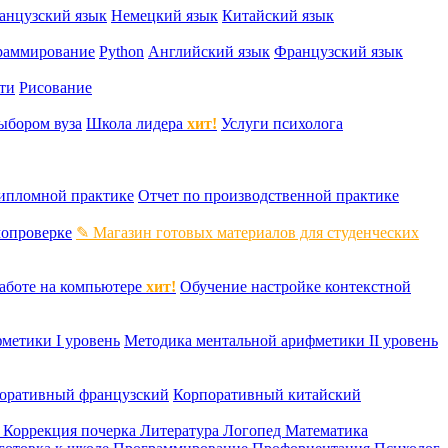
анцузский язык
Немецкий язык
Китайский язык
раммирование
Python
Английский язык
Французский язык
ти
Рисование
ыбором вуза
Школа лидера
хит!
Услуги психолога
дипломной практике
Отчет по производственной практике
мопроверке
✎ Магазин готовых материалов для студенческих
аботе на компьютере
хит!
Обучение настройке контекстной
метики I уровень
Методика ментальной арифметики II уровень
оративный французский
Корпоративный китайский
к
Коррекция почерка
Литература
Логопед
Математика