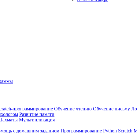
граммы
cratch-программирование
Обучение чтению
Обучение письму
Ло
ихологом
Развитие памяти
Шахматы
Мультипликация
мощь с домашним заданием
Программирование
Python
Scratch
М