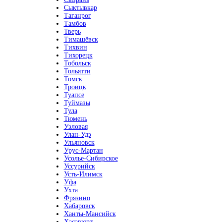
Сыктывкар
Таганрог
Тамбов
Тверь
Тимашёвск
Тихвин
Тихорецк
Тобольск
Тольятти
Томск
Троицк
Туапсе
Туймазы
Тула
Тюмень
Узловая
Улан-Удэ
Ульяновск
Урус-Мартан
Усолье-Сибирское
Уссурийск
Усть-Илимск
Уфа
Ухта
Фрязино
Хабаровск
Ханты-Мансийск
Хасавюрт