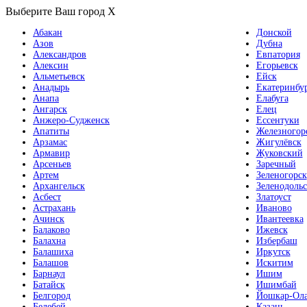
Выберите Ваш город
X
Абакан
Донской
Азов
Дубна
Александров
Евпатория
Алексин
Егорьевск
Альметьевск
Ейск
Анадырь
Екатеринбу
Анапа
Елабуга
Ангарск
Елец
Анжеро-Судженск
Ессентуки
Апатиты
Железногор
Арзамас
Жигулёвск
Армавир
Жуковский
Арсеньев
Заречный
Артем
Зеленогорск
Архангельск
Зеленодольс
Асбест
Златоуст
Астрахань
Иваново
Ачинск
Ивантеевка
Балаково
Ижевск
Балахна
Избербаш
Балашиха
Иркутск
Балашов
Искитим
Барнаул
Ишим
Батайск
Ишимбай
Белгород
Йошкар-Ол
Белебей
Казань