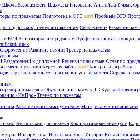
г
Школа безопасности
Шахматы
Рисование
Английский язык
Фр
ти
торы по предметам
Подготовка к ОГЭ
хит!
Пробный ОГЭ
Прог
для подростков
Тренер по шахматам
Скорочтение
Развитие памя
ный ЕГЭ
Репетиторы по предметам
Профориентация
Помощь с в
лийский язык
Скорочтение
Развитие памяти
Тренер по шахматам
курсовым
й
Раздаточный к дипломной
Рецензия или отзыв
Отчет по пред
а с места практики
Курсовая работа
хит!
Контрольная работа
каде
Чертежи в компасе
Повышение уникальности
Справка о са
ениям
я предпринимателей
Обучение программам 1С
Курсы обучения р
сования «ИнПро»
Тренер по шахматам
чтения
Рабочие программы учителям
Методика ментальной ариф
во
ийский
Английский для бизнеса
Корпоративный немецкий
Корп
ометрия
Информатика
Испанский язык
История
Китайский язы