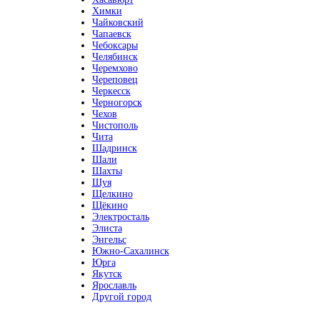
Химки
Чайковский
Чапаевск
Чебоксары
Челябинск
Черемхово
Череповец
Черкесск
Черногорск
Чехов
Чистополь
Чита
Шадринск
Шали
Шахты
Шуя
Щелкино
Щёкино
Электросталь
Элиста
Энгельс
Южно-Сахалинск
Юрга
Якутск
Ярославль
Другой город