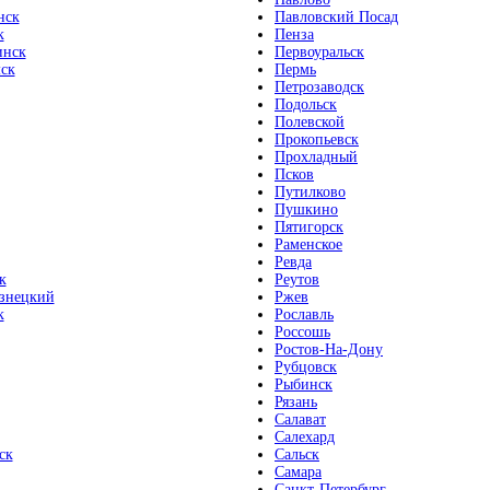
нск
Павловский Посад
к
Пенза
инск
Первоуральск
ск
Пермь
Петрозаводск
Подольск
Полевской
Прокопьевск
Прохладный
Псков
Путилково
Пушкино
Пятигорск
Раменское
Ревда
к
Реутов
знецкий
Ржев
к
Рославль
Россошь
Ростов-На-Дону
Рубцовск
Рыбинск
Рязань
Салават
Салехард
ск
Сальск
Самара
Санкт-Петербург