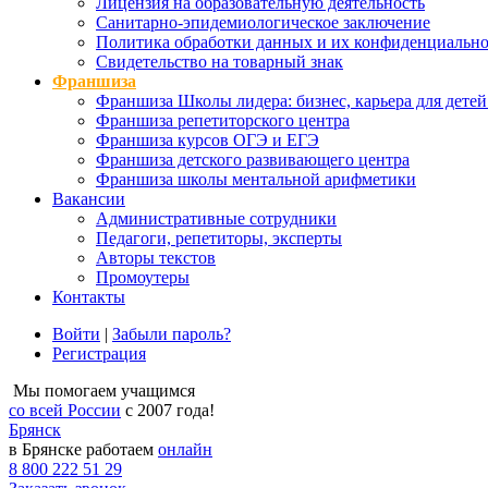
Лицензия на образовательную деятельность
Санитарно-эпидемиологическое заключение
Политика обработки данных и их конфиденциально
Свидетельство на товарный знак
Франшиза
Франшиза Школы лидера: бизнес, карьера для детей
Франшиза репетиторского центра
Франшиза курсов ОГЭ и ЕГЭ
Франшиза детского развивающего центра
Франшиза школы ментальной арифметики
Вакансии
Административные сотрудники
Педагоги, репетиторы, эксперты
Авторы текстов
Промоутеры
Контакты
Войти
|
Забыли пароль?
Регистрация
Мы помогаем учащимся
со всей России
с 2007 года!
Брянск
в Брянске работаем
онлайн
8 800 222 51 29