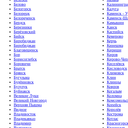
Белово
Калинингра
Белогорск
Калуга
Белорецк
Каменск - У
Белореченск
Каменск-Ша
Бердск
Камышин
Березники
Канск
Берёзовский
Каспийск
Бийск
Кемерово
Биробиджан
Керчь
Биробиджан
Кинешма
Благовещенск
Кириши
Бор
Киров
Борисоглебск
Кирово-Чеп
Боровичи
Киселёвск
Братск
Кисловодск
Брянск
Климовск
Бугульма
Клин
Будённовск
Клинцы
Бузулук
Ковров
Буйнакск
Когалым
Великие Луки
Коломна
Великий Новгород
Комсомольс
Верхняя Пышма
Копейск
Видное
Королёв
Владивосток
Кострома
Владикавказ
Котлас
Владимир
Красногорс
Волгоград
Краснодар