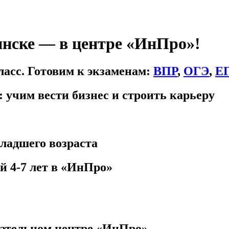
янске — в центре «ИнПро»!
ласс. Готовим к экзаменам:
ВПР
,
ОГЭ
,
Е
 учим вести бизнес и строить карьеру
младшего возраста
 4-7 лет в «ИнПро»
вательном центре «ИнПро»