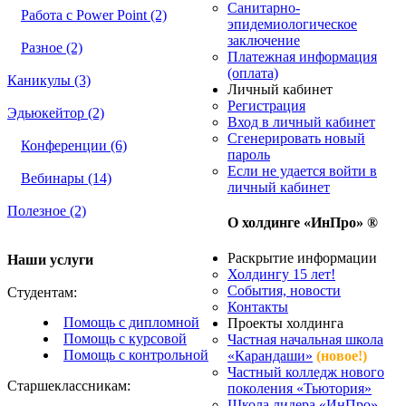
Санитарно-
Работа с Power Point (2)
эпидемиологическое
заключение
Разное (2)
Платежная информация
(оплата)
Каникулы (3)
Личный кабинет
Регистрация
Эдьюкейтор (2)
Вход в личный кабинет
Сгенерировать новый
Конференции (6)
пароль
Если не удается войти в
Вебинары (14)
личный кабинет
Полезное (2)
О холдинге «ИнПро» ®
Раскрытие информации
Наши услуги
Холдингу 15 лет!
События, новости
Студентам:
Контакты
Помощь с дипломной
Проекты холдинга
Помощь с курсовой
Частная начальная школа
Помощь с контрольной
«Карандаши»
(новое!)
Частный колледж нового
Старшеклассникам:
поколения «Тьютория»
Школа лидера «ИнПро»