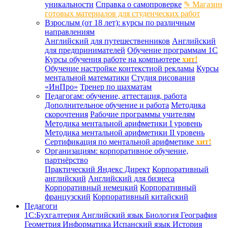
уникальности
Справка о самопроверке
✎ Магазин
готовых материалов для студенческих работ
Взрослым (от 18 лет): курсы по различным
направлениям
Английский для путешественников
Английский
для предпринимателей
Обучение программам 1С
Курсы обучения работе на компьютере
хит!
Обучение настройке контекстной рекламы
Курсы
ментальной математики
Студия рисования
«ИнПро»
Тренер по шахматам
Педагогам: обучение, аттестация, работа
Дополнительное обучение и работа
Методика
скорочтения
Рабочие программы учителям
Методика ментальной арифметики I уровень
Методика ментальной арифметики II уровень
Сертификация по ментальной арифметике
хит!
Организациям: корпоративное обучение,
партнёрство
Практический Яндекс Директ
Корпоративный
английский
Английский для бизнеса
Корпоративный немецкий
Корпоративный
французский
Корпоративный китайский
Педагоги
1С:Бухгалтерия
Английский язык
Биология
География
Геометрия
Информатика
Испанский язык
История