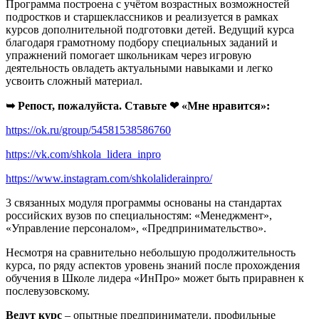
Программа построена с учётом возрастных возможностей
подростков и старшеклассников и реализуется в рамках
курсов дополнительной подготовки детей. Ведущий курса
благодаря грамотному подбору специальных заданий и
упражнений помогает школьникам через игровую
деятельность овладеть актуальными навыками и легко
усвоить сложный материал.
➥ Репост, пожалуйста. Ставьте ❤ «Мне нравится»:
https://ok.ru/group/54581538586760
https://vk.com/shkola_lidera_inpro
https://www.instagram.com/shkolaliderainpro/
3 связанных модуля программы основаны на стандартах
российских вузов по специальностям: «Менеджмент»,
«Управление персоналом», «Предпринимательство».
Несмотря на сравнительно небольшую продолжительность
курса, по ряду аспектов уровень знаний после прохождения
обучения в Школе лидера «ИнПро» может быть приравнен к
послевузовскому.
Ведут курс
– опытные предприниматели, профильные