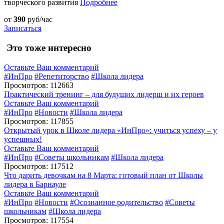
творческого развития
Подробнее
от
390
руб/час
Записаться
Это тоже интересно
Оставьте Ваш комментарий
#ИнПро
#Репетиторство
#Школа лидера
Просмотров: 112663
Практический тренинг – для будущих лидерш и их героев
Оставьте Ваш комментарий
#ИнПро
#Новости
#Школа лидера
Просмотров: 117855
Открытый урок в Школе лидера «ИнПро»: учиться успеху – у
успешных!
Оставьте Ваш комментарий
#ИнПро
#Советы школьникам
#Школа лидера
Просмотров: 117512
Что дарить девочкам на 8 Марта: готовый план от Школы
лидера в Барнауле
Оставьте Ваш комментарий
#ИнПро
#Новости
#Осознанное родительство
#Советы
школьникам
#Школа лидера
Просмотров: 117554