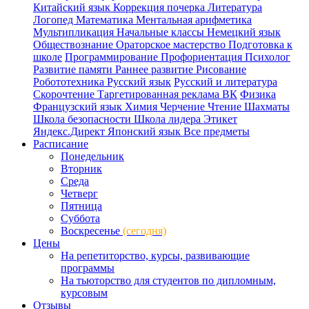
Китайский язык
Коррекция почерка
Литература
Логопед
Математика
Ментальная арифметика
Мультипликация
Начальные классы
Немецкий язык
Обществознание
Ораторское мастерство
Подготовка к
школе
Программирование
Профориентация
Психолог
Развитие памяти
Раннее развитие
Рисование
Робототехника
Русский язык
Русский и литература
Скорочтение
Таргетированная реклама ВК
Физика
Французский язык
Химия
Черчение
Чтение
Шахматы
Школа безопасности
Школа лидера
Этикет
Яндекс.Директ
Японский язык
Все предметы
Расписание
Понедельник
Вторник
Среда
Четверг
Пятница
Суббота
Воскресенье
(сегодня)
Цены
На репетиторство, курсы, развивающие
программы
На тьюторство для студентов по дипломным,
курсовым
Отзывы