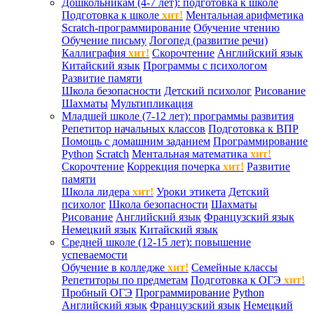
Дошкольникам (4-7 лет): подготовка к школе
Подготовка к школе
хит!
Ментальная арифметика
Scratch-программирование
Обучение чтению
Обучение письму
Логопед (развитие речи)
Каллиграфия
хит!
Скорочтение
Английский язык
Китайский язык
Программы с психологом
Развитие памяти
Школа безопасности
Детский психолог
Рисование
Шахматы
Мультипликация
Младшей школе (7-12 лет): программы развития
Репетитор начальных классов
Подготовка к ВПР
Помощь с домашним заданием
Программирование
Python
Scratch
Ментальная математика
хит!
Скорочтение
Коррекция почерка
хит!
Развитие
памяти
Школа лидера
хит!
Уроки этикета
Детский
психолог
Школа безопасности
Шахматы
Рисование
Английский язык
Французский язык
Немецкий язык
Китайский язык
Средней школе (12-15 лет): повышение
успеваемости
Обучение в колледже
хит!
Семейные классы
Репетиторы по предметам
Подготовка к ОГЭ
хит!
Пробный ОГЭ
Программирование
Python
Английский язык
Французский язык
Немецкий