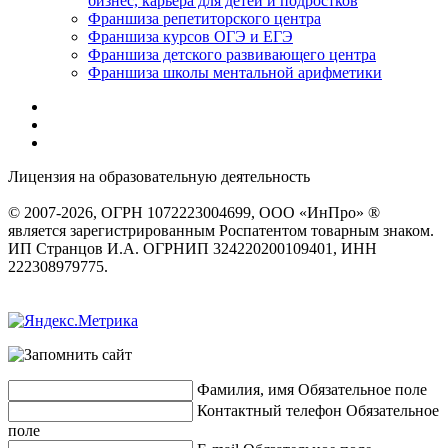
бизнес, карьера для детей и подростков
Франшиза репетиторского центра
Франшиза курсов ОГЭ и ЕГЭ
Франшиза детского развивающего центра
Франшиза школы ментальной арифметики
Лицензия на образовательную деятельность
серия 22Л01 №
0002491
© 2007-2026, ОГРН 1072223004699, ООО «ИнПро» ®
является зарегистрированным Роспатентом товарным знаком.
ИП Странцов И.А. ОГРНИП 324220200109401, ИНН
222308979775.
Разработка сайтов
веб-студия «Rouks»
Фамилия, имя
Обязательное поле
Контактный телефон
Обязательное
поле