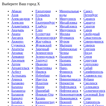
Выберите Ваш город
X
Абакан
Евпатория
Минеральные
Санкт-
Азов
Егорьевск
воды
Петербург
Александров
Ейск
Минусинск
Саранск
Алексин
Екатеринбург
Михайловка
Сарапул
Альметьевск
Елабуга
Михайловск
Саратов
Анадырь
Елец
Мичуринск
Саров
Анапа
Ессентуки
Москва
Свободный
Ангарск
Железногорск
Мурманск
Севастополь
Анжеро-
Жигулёвск
Муром
Северодвинск
Судженск
Жуковский
Мытищи
Северск
Апатиты
Заречный
Набережные
Сергиев
Арзамас
Зеленогорск
Челны
Посад
Армавир
Зеленодольск
Назарово
Серов
Арсеньев
Златоуст
Назрань
Серпухов
Артем
Иваново
Нальчик
Сертолово
Архангельск
Ивантеевка
Наро-
Сибай
Асбест
Ижевск
Фоминск
Симферополь
Астрахань
Избербаш
Находка
Славянск-на-
Ачинск
Иркутск
Невинномысск
Кубани
Балаково
Искитим
Нерюнгри
Смоленск
Балахна
Ишим
Нефтекамск
Соликамск
Балашиха
Ишимбай
Нефтеюганск
Солнечногорск
Балашов
Йошкар-Ола
Нижневартовск
Сосновый Бор
Барнаул
Казань
Нижнекамск
Сочи
Батайск
Калининград
Нижний
Ставрополь
Белгород
Калуга
Новгород
Старый Оскол