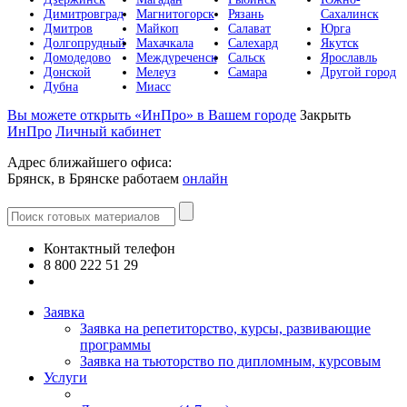
Димитровград
Магнитогорск
Рязань
Сахалинск
Дмитров
Майкоп
Салават
Юрга
Долгопрудный
Махачкала
Салехард
Якутск
Домодедово
Междуреченск
Сальск
Ярославль
Донской
Мелеуз
Самара
Другой город
Дубна
Миасс
Вы можете открыть «ИнПро» в Вашем городе
Закрыть
ИнПро
Личный кабинет
Адрес ближайшего офиса:
Брянск, в Брянске работаем
онлайн
Контактный телефон
8 800 222 51 29
Все контакты
Заявка
Заявка на репетиторство, курсы, развивающие
программы
Заявка на тьюторство по дипломным, курсовым
Услуги