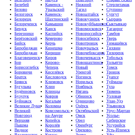
Белебей
Каменск -
Нижний
Стерлитамак
Белово
Уральский
Тагил
Ступино
Белогорск
Каменск-
Новоалтайск
Сургут
Белорецк
Шахтинский
Новокузнецк
Сызрань
Белореченск
Камышин
Новокуйбышевск
Сыктывкар
Бердск
Канск
Новомосковск
Таганрог
Березники
Каспийск
Новороссийск
Тамбов
Берёзовский
Кемерово
Новосибирск
Тверь
Бийск
Керчь
Новотроицк
Тимашёвск
Биробиджан
Кинешма
Новоуральск
Тихвин
Биробиджан
Кириши
Новочебоксарск
Тихорецк
Благовещенск
Киров
Новочеркасск
Тобольск
Бор
Кирово-
Новошахтинск
Тольятти
Борисоглебск
Чепецк
Новый
Томск
Боровичи
Киселёвск
Уренгой
Троицк
Братск
Кисловодск
Ногинск
Туапсе
Брянск
Климовск
Норильск
Туймазы
Бугульма
Клин
Ноябрьск
Тула
Будённовск
Клинцы
Нягань
Тюмень
Бузулук
Ковров
Обнинск
Узловая
Буйнакск
Когалым
Одинцово
Улан-Удэ
Великие Луки
Коломна
Озёрск
Ульяновск
Великий
Комсомольск-
Октябрьский
Урус-Мартан
Новгород
на-Амуре
Омск
Усолье-
Верхняя
Копейск
Орел
Сибирское
Пышма
Королёв
Оренбург
Уссурийск
Видное
Кострома
Орехово-
Усть-Илимск
Владивосток
Котлас
Зуево
Уфа