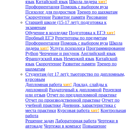
язык
Китайский язык
Школа лидера
хит!
Профориентация
Помощь с выбором вуза
Психолог для подростков
Тренер по шахматам
Скорочтение
Развитие памяти
Рисование
Старшей школе (15-17 лет): подготовка к
экзаменам
Обучение в колледже
Подготовка к ЕГЭ
хит!
Пробный ЕГЭ
Репетиторы по предметам
Профориентация
Помощь с выбором вуза
Школа
лидера
хит!
Услуги психолога
Программирование
Python
Черчение и рисунок
Английский язык
Французский язык
Немецкий язык
Китайский
язык
Скорочтение
Развитие памяти
Тренер по
шахматам
Студентам (от 17 лет): тьюторство по дипломным,
курсовым
Дипломная работа
хит!
Доклад, слайды к
дипломной
Раздаточный к дипломной
Рецензия
или отзыв
Отчет по преддипломной практике
Отчет по производственной практике
Отчет по
учебной практике
Дневник, характеристика с
места практики
Курсовая работа
хит!
Контрольная
работа
Решение задач
Лабораторная работа
Чертежи в
автокаде
Чертежи в компасе
Повышение