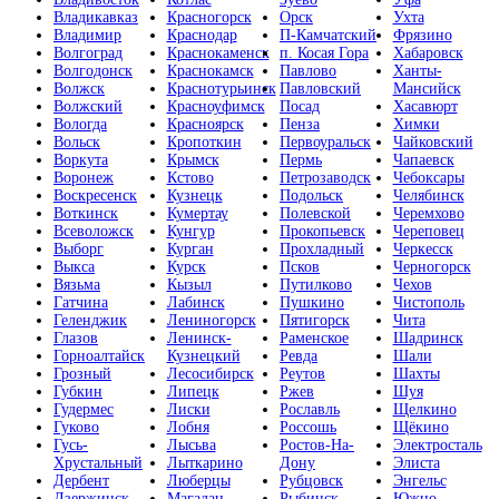
Владикавказ
Красногорск
Орск
Ухта
Владимир
Краснодар
П-Камчатский
Фрязино
Волгоград
Краснокаменск
п. Косая Гора
Хабаровск
Волгодонск
Краснокамск
Павлово
Ханты-
Волжск
Краснотурьинск
Павловский
Мансийск
Волжский
Красноуфимск
Посад
Хасавюрт
Вологда
Красноярск
Пенза
Химки
Вольск
Кропоткин
Первоуральск
Чайковский
Воркута
Крымск
Пермь
Чапаевск
Воронеж
Кстово
Петрозаводск
Чебоксары
Воскресенск
Кузнецк
Подольск
Челябинск
Воткинск
Кумертау
Полевской
Черемхово
Всеволожск
Кунгур
Прокопьевск
Череповец
Выборг
Курган
Прохладный
Черкесск
Выкса
Курск
Псков
Черногорск
Вязьма
Кызыл
Путилково
Чехов
Гатчина
Лабинск
Пушкино
Чистополь
Геленджик
Лениногорск
Пятигорск
Чита
Глазов
Ленинск-
Раменское
Шадринск
Горноалтайск
Кузнецкий
Ревда
Шали
Грозный
Лесосибирск
Реутов
Шахты
Губкин
Липецк
Ржев
Шуя
Гудермес
Лиски
Рославль
Щелкино
Гуково
Лобня
Россошь
Щёкино
Гусь-
Лысьва
Ростов-На-
Электросталь
Хрустальный
Лыткарино
Дону
Элиста
Дербент
Люберцы
Рубцовск
Энгельс
Дзержинск
Магадан
Рыбинск
Южно-