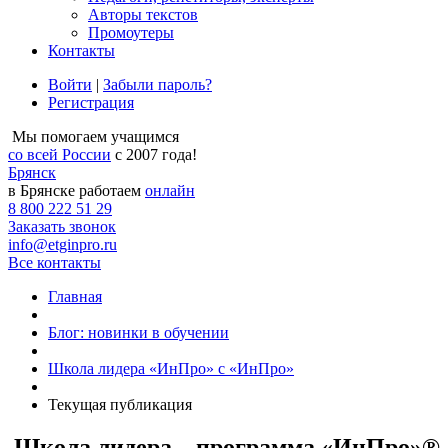
Авторы текстов
Промоутеры
Контакты
Войти
|
Забыли пароль?
Регистрация
Мы помогаем учащимся
со всей России
с 2007 года!
Брянск
в Брянске работаем
онлайн
8 800 222 51 29
Заказать звонок
info@etginpro.ru
Все контакты
Главная
Блог: новинки в обучении
Школа лидера «ИнПро» с «ИнПро»
Текущая публикация
Школа лидера – программа «ИнПро»®