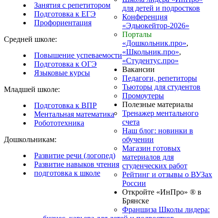
Занятия с репетитором
для детей и подростков
Подготовка к ЕГЭ
Конференция
Профориентация
«Эдьюкейтор-2026»
Порталы
Средней школе:
«Дошкольник.про»
,
«Школьник.про»
,
Повышение успеваемости
«Студентус.про»
Подготовка к ОГЭ
Вакансии
Языковые курсы
Педагоги, репетиторы
Тьюторы для студентов
Младшей школе:
Промоутеры
Полезные материалы
Подготовка к ВПР
Тренажер ментального
Ментальная математика
счета
Робототехника
Наш блог: новинки в
Дошкольникам:
обучении
Магазин готовых
Развитие речи (логопед)
материалов для
Развитие навыков чтения
студенческих работ
подготовка к школе
Рейтинг и отзывы о ВУЗах
России
Откройте «ИнПро» ® в
Брянске
Франшиза Школы лидера: