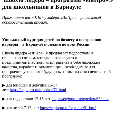
для школьников в Барнауле
Приглашаем вас в Школу лидера «ИнПро» – уникальный
образовательный проект.
Уникальный курс для детей по бизнесу и построению
карьеры – в Барнауле и онлайн по всей России!
Школа лидера «ИнПро»® предлагает подросткам и
старшеклассникам, которые интересуются
предпринимательством, хотят развить в себе лидерские
качества, наработать компетенции, необходимые для
построения успешного будущего, заниматься по специальной
программе:
▶ для юношей и девушек 15-17
лет:
https://etginpro.ru/repetitor/71.html
▶ для подростков 12-15 лет:
https://etginpro.ru/repetitor/63.html
▶ для детей 7-12 лет:
https://etginpro.ru/repetitor/51.html