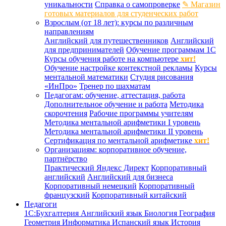
уникальности
Справка о самопроверке
✎ Магазин
готовых материалов для студенческих работ
Взрослым (от 18 лет): курсы по различным
направлениям
Английский для путешественников
Английский
для предпринимателей
Обучение программам 1С
Курсы обучения работе на компьютере
хит!
Обучение настройке контекстной рекламы
Курсы
ментальной математики
Студия рисования
«ИнПро»
Тренер по шахматам
Педагогам: обучение, аттестация, работа
Дополнительное обучение и работа
Методика
скорочтения
Рабочие программы учителям
Методика ментальной арифметики I уровень
Методика ментальной арифметики II уровень
Сертификация по ментальной арифметике
хит!
Организациям: корпоративное обучение,
партнёрство
Практический Яндекс Директ
Корпоративный
английский
Английский для бизнеса
Корпоративный немецкий
Корпоративный
французский
Корпоративный китайский
Педагоги
1С:Бухгалтерия
Английский язык
Биология
География
Геометрия
Информатика
Испанский язык
История