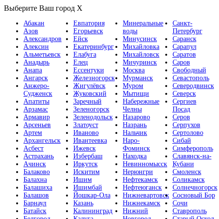
Выберите Ваш город
X
Абакан
Евпатория
Минеральные
Санкт-
Азов
Егорьевск
воды
Петербург
Александров
Ейск
Минусинск
Саранск
Алексин
Екатеринбург
Михайловка
Сарапул
Альметьевск
Елабуга
Михайловск
Саратов
Анадырь
Елец
Мичуринск
Саров
Анапа
Ессентуки
Москва
Свободный
Ангарск
Железногорск
Мурманск
Севастополь
Анжеро-
Жигулёвск
Муром
Северодвинск
Судженск
Жуковский
Мытищи
Северск
Апатиты
Заречный
Набережные
Сергиев
Арзамас
Зеленогорск
Челны
Посад
Армавир
Зеленодольск
Назарово
Серов
Арсеньев
Златоуст
Назрань
Серпухов
Артем
Иваново
Нальчик
Сертолово
Архангельск
Ивантеевка
Наро-
Сибай
Асбест
Ижевск
Фоминск
Симферополь
Астрахань
Избербаш
Находка
Славянск-на-
Ачинск
Иркутск
Невинномысск
Кубани
Балаково
Искитим
Нерюнгри
Смоленск
Балахна
Ишим
Нефтекамск
Соликамск
Балашиха
Ишимбай
Нефтеюганск
Солнечногорск
Балашов
Йошкар-Ола
Нижневартовск
Сосновый Бор
Барнаул
Казань
Нижнекамск
Сочи
Батайск
Калининград
Нижний
Ставрополь
Белгород
Калуга
Новгород
Старый Оскол