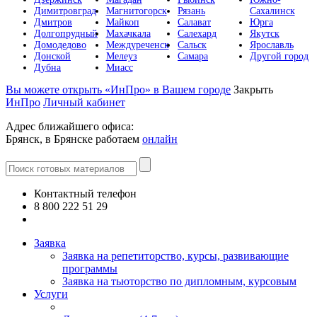
Димитровград
Магнитогорск
Рязань
Сахалинск
Дмитров
Майкоп
Салават
Юрга
Долгопрудный
Махачкала
Салехард
Якутск
Домодедово
Междуреченск
Сальск
Ярославль
Донской
Мелеуз
Самара
Другой город
Дубна
Миасс
Вы можете открыть «ИнПро» в Вашем городе
Закрыть
ИнПро
Личный кабинет
Адрес ближайшего офиса:
Брянск, в Брянске работаем
онлайн
Контактный телефон
8 800 222 51 29
Все контакты
Заявка
Заявка на репетиторство, курсы, развивающие
программы
Заявка на тьюторство по дипломным, курсовым
Услуги