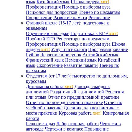
язык
Китайский язык
Школа лидера
хит!
Профориентация
Помощь с выбором вуза
Психолог для подростков
Тренер по шахматам
Скорочтение
Развитие памяти
Рисование
Старшей школе (15-17 лет): подготовка к
экзаменам
Обучение в колледже
Подготовка к ЕГЭ
хит!
Пробный ЕГЭ
Репетиторы по предметам
Профориентация
Помощь с выбором вуза
Школа
лидера
хит!
Услуги психолога
Программирование
Python
Черчение и рисунок
Английский язык
Французский язык
Немецкий язык
Китайский
язык
Скорочтение
Развитие памяти
Тренер по
шахматам
Студентам (от 17 лет): тьюторство по дипломным,
курсовым
Дипломная работа
хит!
Доклад, слайды к
дипломной
Раздаточный к дипломной
Рецензия
или отзыв
Отчет по преддипломной практике
Отчет по производственной практике
Отчет по
учебной практике
Дневник, характеристика с
места практики
Курсовая работа
хит!
Контрольная
работа
Решение задач
Лабораторная работа
Чертежи в
автокаде
Чертежи в компасе
Повышение