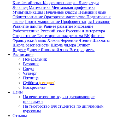
Китайский язык
Коррекция почерка
Литература
Логопед
Математика
Ментальная арифметика
Мультипликация
Начальные классы
Немецкий язык
Обществознание
Ораторское мастерство
Подготовка к
школе
Программирование
Профориентация
Психолог
Развитие памяти
Раннее развитие
Рисование
Робототехника
Русский язык
Русский и литература
Скорочтение
Таргетированная реклама ВК
Физика
Французский язык
Химия
Черчение
Чтение
Шахматы
Школа безопасности
Школа лидера
Этикет
Яндекс.Директ
Японский язык
Все предметы
Расписание
Понедельник
Вторник
Среда
Четверг
Пятница
Суббота
(сегодня)
Воскресенье
Цены
На репетиторство, курсы, развивающие
программы
На тьюторство для студентов по дипломным,
курсовым
Отзывы