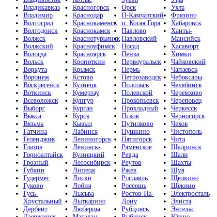
Владикавказ
Красногорск
Орск
Ухта
Владимир
Краснодар
П-Камчатский
Фрязино
Волгоград
Краснокаменск
п. Косая Гора
Хабаровск
Волгодонск
Краснокамск
Павлово
Ханты-
Волжск
Краснотурьинск
Павловский
Мансийск
Волжский
Красноуфимск
Посад
Хасавюрт
Вологда
Красноярск
Пенза
Химки
Вольск
Кропоткин
Первоуральск
Чайковский
Воркута
Крымск
Пермь
Чапаевск
Воронеж
Кстово
Петрозаводск
Чебоксары
Воскресенск
Кузнецк
Подольск
Челябинск
Воткинск
Кумертау
Полевской
Черемхово
Всеволожск
Кунгур
Прокопьевск
Череповец
Выборг
Курган
Прохладный
Черкесск
Выкса
Курск
Псков
Черногорск
Вязьма
Кызыл
Путилково
Чехов
Гатчина
Лабинск
Пушкино
Чистополь
Геленджик
Лениногорск
Пятигорск
Чита
Глазов
Ленинск-
Раменское
Шадринск
Горноалтайск
Кузнецкий
Ревда
Шали
Грозный
Лесосибирск
Реутов
Шахты
Губкин
Липецк
Ржев
Шуя
Гудермес
Лиски
Рославль
Щелкино
Гуково
Лобня
Россошь
Щёкино
Гусь-
Лысьва
Ростов-На-
Электросталь
Хрустальный
Лыткарино
Дону
Элиста
Дербент
Люберцы
Рубцовск
Энгельс
Дзержинск
Магадан
Рыбинск
Южно-