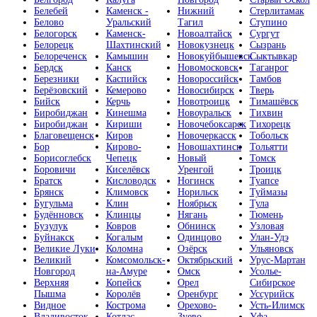
Белебей
Каменск -
Нижний
Стерлитамак
Белово
Уральский
Тагил
Ступино
Белогорск
Каменск-
Новоалтайск
Сургут
Белорецк
Шахтинский
Новокузнецк
Сызрань
Белореченск
Камышин
Новокуйбышевск
Сыктывкар
Бердск
Канск
Новомосковск
Таганрог
Березники
Каспийск
Новороссийск
Тамбов
Берёзовский
Кемерово
Новосибирск
Тверь
Бийск
Керчь
Новотроицк
Тимашёвск
Биробиджан
Кинешма
Новоуральск
Тихвин
Биробиджан
Кириши
Новочебоксарск
Тихорецк
Благовещенск
Киров
Новочеркасск
Тобольск
Бор
Кирово-
Новошахтинск
Тольятти
Борисоглебск
Чепецк
Новый
Томск
Боровичи
Киселёвск
Уренгой
Троицк
Братск
Кисловодск
Ногинск
Туапсе
Брянск
Климовск
Норильск
Туймазы
Бугульма
Клин
Ноябрьск
Тула
Будённовск
Клинцы
Нягань
Тюмень
Бузулук
Ковров
Обнинск
Узловая
Буйнакск
Когалым
Одинцово
Улан-Удэ
Великие Луки
Коломна
Озёрск
Ульяновск
Великий
Комсомольск-
Октябрьский
Урус-Мартан
Новгород
на-Амуре
Омск
Усолье-
Верхняя
Копейск
Орел
Сибирское
Пышма
Королёв
Оренбург
Уссурийск
Видное
Кострома
Орехово-
Усть-Илимск
Владивосток
Котлас
Зуево
Уфа