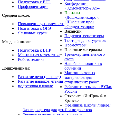
Подготовка к ЕГЭ
Конференция
Профориентация
«Эдьюкейтор-2026»
Порталы
Средней школе:
«Дошкольник.про»
,
«Школьник.про»
,
Повышение успеваемости
«Студентус.про»
Подготовка к ОГЭ
Вакансии
Языковые курсы
Педагоги, репетиторы
Тьюторы для студентов
Младшей школе:
Промоутеры
Полезные материалы
Подготовка к ВПР
Тренажер ментального
Ментальная математика
счета
Робототехника
Наш блог: новинки в
Дошкольникам:
обучении
Магазин готовых
Развитие речи (логопед)
материалов для
Развитие навыков чтения
студенческих работ
подготовка к школе
Рейтинг и отзывы о ВУЗах
России
Откройте «ИнПро» ® в
Брянске
Франшиза Школы лидера:
бизнес, карьера для детей и подростков
Франшиза репетиторского центра