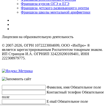
Франшиза курсов ОГЭ и ЕГЭ
Франшиза детского развивающего центра
Франшиза школы ментальной арифметики
Лицензия на образовательную деятельность
серия 22Л01 №
0002491
© 2007-2026, ОГРН 1072223004699, ООО «ИнПро» ®
является зарегистрированным Роспатентом товарным знаком.
ИП Странцов И.А. ОГРНИП 324220200109401, ИНН
222308979775.
Разработка сайтов
веб-студия «Rouks»
Фамилия, имя
Обязательное поле
Контактный телефон
Обязательное
поле
E-mail
Обязательное поле