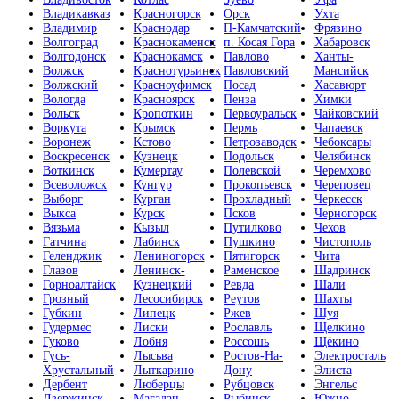
Владикавказ
Красногорск
Орск
Ухта
Владимир
Краснодар
П-Камчатский
Фрязино
Волгоград
Краснокаменск
п. Косая Гора
Хабаровск
Волгодонск
Краснокамск
Павлово
Ханты-
Волжск
Краснотурьинск
Павловский
Мансийск
Волжский
Красноуфимск
Посад
Хасавюрт
Вологда
Красноярск
Пенза
Химки
Вольск
Кропоткин
Первоуральск
Чайковский
Воркута
Крымск
Пермь
Чапаевск
Воронеж
Кстово
Петрозаводск
Чебоксары
Воскресенск
Кузнецк
Подольск
Челябинск
Воткинск
Кумертау
Полевской
Черемхово
Всеволожск
Кунгур
Прокопьевск
Череповец
Выборг
Курган
Прохладный
Черкесск
Выкса
Курск
Псков
Черногорск
Вязьма
Кызыл
Путилково
Чехов
Гатчина
Лабинск
Пушкино
Чистополь
Геленджик
Лениногорск
Пятигорск
Чита
Глазов
Ленинск-
Раменское
Шадринск
Горноалтайск
Кузнецкий
Ревда
Шали
Грозный
Лесосибирск
Реутов
Шахты
Губкин
Липецк
Ржев
Шуя
Гудермес
Лиски
Рославль
Щелкино
Гуково
Лобня
Россошь
Щёкино
Гусь-
Лысьва
Ростов-На-
Электросталь
Хрустальный
Лыткарино
Дону
Элиста
Дербент
Люберцы
Рубцовск
Энгельс
Дзержинск
Магадан
Рыбинск
Южно-