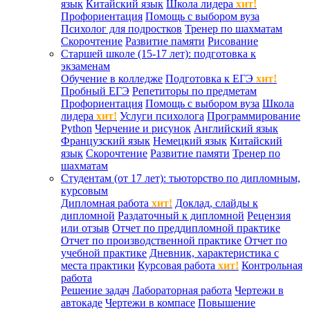
язык
Китайский язык
Школа лидера
хит!
Профориентация
Помощь с выбором вуза
Психолог для подростков
Тренер по шахматам
Скорочтение
Развитие памяти
Рисование
Старшей школе (15-17 лет): подготовка к
экзаменам
Обучение в колледже
Подготовка к ЕГЭ
хит!
Пробный ЕГЭ
Репетиторы по предметам
Профориентация
Помощь с выбором вуза
Школа
лидера
хит!
Услуги психолога
Программирование
Python
Черчение и рисунок
Английский язык
Французский язык
Немецкий язык
Китайский
язык
Скорочтение
Развитие памяти
Тренер по
шахматам
Студентам (от 17 лет): тьюторство по дипломным,
курсовым
Дипломная работа
хит!
Доклад, слайды к
дипломной
Раздаточный к дипломной
Рецензия
или отзыв
Отчет по преддипломной практике
Отчет по производственной практике
Отчет по
учебной практике
Дневник, характеристика с
места практики
Курсовая работа
хит!
Контрольная
работа
Решение задач
Лабораторная работа
Чертежи в
автокаде
Чертежи в компасе
Повышение