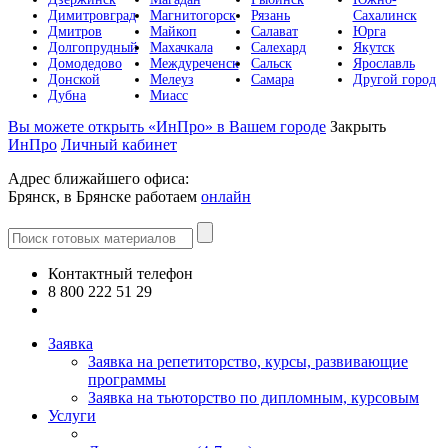
Димитровград
Магнитогорск
Рязань
Сахалинск
Дмитров
Майкоп
Салават
Юрга
Долгопрудный
Махачкала
Салехард
Якутск
Домодедово
Междуреченск
Сальск
Ярославль
Донской
Мелеуз
Самара
Другой город
Дубна
Миасс
Вы можете открыть «ИнПро» в Вашем городе
Закрыть
ИнПро
Личный кабинет
Адрес ближайшего офиса:
Брянск, в Брянске работаем
онлайн
Контактный телефон
8 800 222 51 29
Все контакты
Заявка
Заявка на репетиторство, курсы, развивающие
программы
Заявка на тьюторство по дипломным, курсовым
Услуги