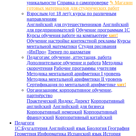
уникальности
Справка о самопроверке
✎ Магазин
готовых материалов для студенческих работ
Взрослым (от 18 лет): курсы по различным
направлениям
Английский для путешественников
Английский
для предпринимателей
Обучение программам 1С
Курсы обучения работе на компьютере
хит!
Обучение настройке контекстной рекламы
Курсы
ментальной математики
Студия рисования
«ИнПро»
Тренер по шахматам
Педагогам: обучение, аттестация, работа
Дополнительное обучение и работа
Методика
скорочтения
Рабочие программы учителям
Методика ментальной арифметики I уровень
Методика ментальной арифметики II уровень
Сертификация по ментальной арифметике
хит!
Организациям: корпоративное обучение,
партнёрство
Практический Яндекс Директ
Корпоративный
английский
Английский для бизнеса
Корпоративный немецкий
Корпоративный
французский
Корпоративный китайский
Педагоги
1С:Бухгалтерия
Английский язык
Биология
География
Геометрия
Информатика
Испанский язык
История