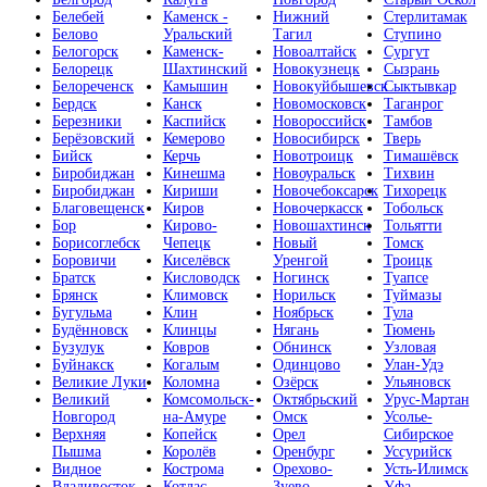
Белебей
Каменск -
Нижний
Стерлитамак
Белово
Уральский
Тагил
Ступино
Белогорск
Каменск-
Новоалтайск
Сургут
Белорецк
Шахтинский
Новокузнецк
Сызрань
Белореченск
Камышин
Новокуйбышевск
Сыктывкар
Бердск
Канск
Новомосковск
Таганрог
Березники
Каспийск
Новороссийск
Тамбов
Берёзовский
Кемерово
Новосибирск
Тверь
Бийск
Керчь
Новотроицк
Тимашёвск
Биробиджан
Кинешма
Новоуральск
Тихвин
Биробиджан
Кириши
Новочебоксарск
Тихорецк
Благовещенск
Киров
Новочеркасск
Тобольск
Бор
Кирово-
Новошахтинск
Тольятти
Борисоглебск
Чепецк
Новый
Томск
Боровичи
Киселёвск
Уренгой
Троицк
Братск
Кисловодск
Ногинск
Туапсе
Брянск
Климовск
Норильск
Туймазы
Бугульма
Клин
Ноябрьск
Тула
Будённовск
Клинцы
Нягань
Тюмень
Бузулук
Ковров
Обнинск
Узловая
Буйнакск
Когалым
Одинцово
Улан-Удэ
Великие Луки
Коломна
Озёрск
Ульяновск
Великий
Комсомольск-
Октябрьский
Урус-Мартан
Новгород
на-Амуре
Омск
Усолье-
Верхняя
Копейск
Орел
Сибирское
Пышма
Королёв
Оренбург
Уссурийск
Видное
Кострома
Орехово-
Усть-Илимск
Владивосток
Котлас
Зуево
Уфа