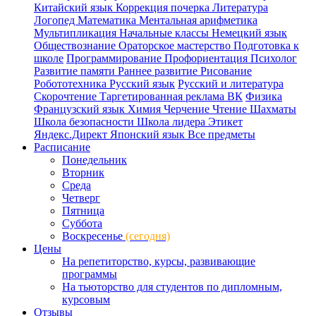
Китайский язык
Коррекция почерка
Литература
Логопед
Математика
Ментальная арифметика
Мультипликация
Начальные классы
Немецкий язык
Обществознание
Ораторское мастерство
Подготовка к
школе
Программирование
Профориентация
Психолог
Развитие памяти
Раннее развитие
Рисование
Робототехника
Русский язык
Русский и литература
Скорочтение
Таргетированная реклама ВК
Физика
Французский язык
Химия
Черчение
Чтение
Шахматы
Школа безопасности
Школа лидера
Этикет
Яндекс.Директ
Японский язык
Все предметы
Расписание
Понедельник
Вторник
Среда
Четверг
Пятница
Суббота
Воскресенье
(сегодня)
Цены
На репетиторство, курсы, развивающие
программы
На тьюторство для студентов по дипломным,
курсовым
Отзывы