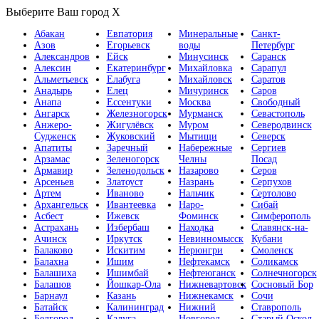
Выберите Ваш город
X
Абакан
Евпатория
Минеральные
Санкт-
Азов
Егорьевск
воды
Петербург
Александров
Ейск
Минусинск
Саранск
Алексин
Екатеринбург
Михайловка
Сарапул
Альметьевск
Елабуга
Михайловск
Саратов
Анадырь
Елец
Мичуринск
Саров
Анапа
Ессентуки
Москва
Свободный
Ангарск
Железногорск
Мурманск
Севастополь
Анжеро-
Жигулёвск
Муром
Северодвинск
Судженск
Жуковский
Мытищи
Северск
Апатиты
Заречный
Набережные
Сергиев
Арзамас
Зеленогорск
Челны
Посад
Армавир
Зеленодольск
Назарово
Серов
Арсеньев
Златоуст
Назрань
Серпухов
Артем
Иваново
Нальчик
Сертолово
Архангельск
Ивантеевка
Наро-
Сибай
Асбест
Ижевск
Фоминск
Симферополь
Астрахань
Избербаш
Находка
Славянск-на-
Ачинск
Иркутск
Невинномысск
Кубани
Балаково
Искитим
Нерюнгри
Смоленск
Балахна
Ишим
Нефтекамск
Соликамск
Балашиха
Ишимбай
Нефтеюганск
Солнечногорск
Балашов
Йошкар-Ола
Нижневартовск
Сосновый Бор
Барнаул
Казань
Нижнекамск
Сочи
Батайск
Калининград
Нижний
Ставрополь
Белгород
Калуга
Новгород
Старый Оскол