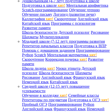
Дошкольникам (4-7 лет): подготовка к школе
Подготовка к школе
хит!
Ментальная арифметика
Scratch-программирование
Обучение чтению
Обучение письму
Логопед (развитие речи)
Каллиграфия
хит!
Скорочтение
Английский язык
Китайский язык
Программы с психологом
Развитие памяти
Школа безопасности
Детский психолог
Рисование
Шахматы
Мультипликация
Младшей школе (7-12 лет): программы развития
Репетитор начальных классов
Подготовка к ВПР
Помощь с домашним заданием
Программирование
Python
Scratch
Ментальная математика
хит!
Скорочтение
Коррекция почерка
хит!
Развитие
памяти
Школа лидера
хит!
Уроки этикета
Детский
психолог
Школа безопасности
Шахматы
Рисование
Английский язык
Французский язык
Немецкий язык
Китайский язык
Средней школе (12-15 лет): повышение
успеваемости
Обучение в колледже
хит!
Семейные классы
Репетиторы по предметам
Подготовка к ОГЭ
хит!
Пробный ОГЭ
Программирование
Python
Английский язык
Французский язык
Немецкий