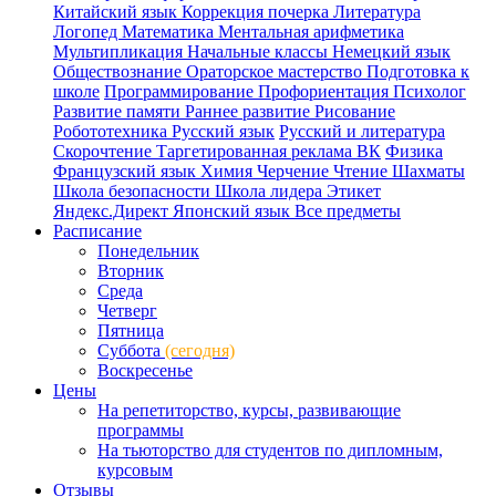
Китайский язык
Коррекция почерка
Литература
Логопед
Математика
Ментальная арифметика
Мультипликация
Начальные классы
Немецкий язык
Обществознание
Ораторское мастерство
Подготовка к
школе
Программирование
Профориентация
Психолог
Развитие памяти
Раннее развитие
Рисование
Робототехника
Русский язык
Русский и литература
Скорочтение
Таргетированная реклама ВК
Физика
Французский язык
Химия
Черчение
Чтение
Шахматы
Школа безопасности
Школа лидера
Этикет
Яндекс.Директ
Японский язык
Все предметы
Расписание
Понедельник
Вторник
Среда
Четверг
Пятница
Суббота
(сегодня)
Воскресенье
Цены
На репетиторство, курсы, развивающие
программы
На тьюторство для студентов по дипломным,
курсовым
Отзывы