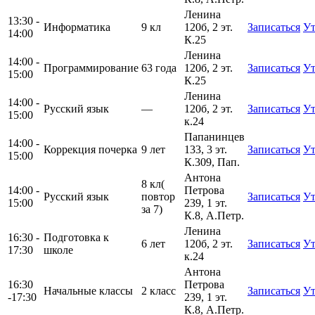
Ленина
13:30 -
Информатика
9 кл
120б, 2 эт.
Записаться
Ут
14:00
К.25
Ленина
14:00 -
Программирование
63 года
120б, 2 эт.
Записаться
Ут
15:00
К.25
Ленина
14:00 -
Русский язык
—
120б, 2 эт.
Записаться
Ут
15:00
к.24
Папанинцев
14:00 -
Коррекция почерка
9 лет
133, 3 эт.
Записаться
Ут
15:00
К.309, Пап.
Антона
8 кл(
14:00 -
Петрова
Русский язык
повтор
Записаться
Ут
15:00
239, 1 эт.
за 7)
К.8, А.Петр.
Ленина
16:30 -
Подготовка к
6 лет
120б, 2 эт.
Записаться
Ут
17:30
школе
к.24
Антона
16:30
Петрова
Начальные классы
2 класс
Записаться
Ут
-17:30
239, 1 эт.
К.8, А.Петр.