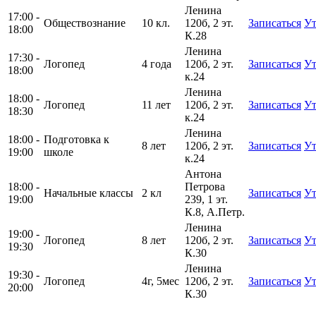
Ленина
17:00 -
Обществознание
10 кл.
120б, 2 эт.
Записаться
Ут
18:00
К.28
Ленина
17:30 -
Логопед
4 года
120б, 2 эт.
Записаться
Ут
18:00
к.24
Ленина
18:00 -
Логопед
11 лет
120б, 2 эт.
Записаться
Ут
18:30
к.24
Ленина
18:00 -
Подготовка к
8 лет
120б, 2 эт.
Записаться
Ут
19:00
школе
к.24
Антона
18:00 -
Петрова
Начальные классы
2 кл
Записаться
Ут
19:00
239, 1 эт.
К.8, А.Петр.
Ленина
19:00 -
Логопед
8 лет
120б, 2 эт.
Записаться
Ут
19:30
К.30
Ленина
19:30 -
Логопед
4г, 5мес
120б, 2 эт.
Записаться
Ут
20:00
К.30