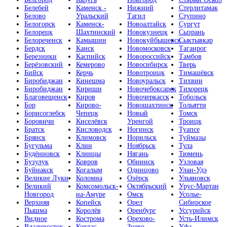
Белебей
Каменск -
Нижний
Стерлитамак
Белово
Уральский
Тагил
Ступино
Белогорск
Каменск-
Новоалтайск
Сургут
Белорецк
Шахтинский
Новокузнецк
Сызрань
Белореченск
Камышин
Новокуйбышевск
Сыктывкар
Бердск
Канск
Новомосковск
Таганрог
Березники
Каспийск
Новороссийск
Тамбов
Берёзовский
Кемерово
Новосибирск
Тверь
Бийск
Керчь
Новотроицк
Тимашёвск
Биробиджан
Кинешма
Новоуральск
Тихвин
Биробиджан
Кириши
Новочебоксарск
Тихорецк
Благовещенск
Киров
Новочеркасск
Тобольск
Бор
Кирово-
Новошахтинск
Тольятти
Борисоглебск
Чепецк
Новый
Томск
Боровичи
Киселёвск
Уренгой
Троицк
Братск
Кисловодск
Ногинск
Туапсе
Брянск
Климовск
Норильск
Туймазы
Бугульма
Клин
Ноябрьск
Тула
Будённовск
Клинцы
Нягань
Тюмень
Бузулук
Ковров
Обнинск
Узловая
Буйнакск
Когалым
Одинцово
Улан-Удэ
Великие Луки
Коломна
Озёрск
Ульяновск
Великий
Комсомольск-
Октябрьский
Урус-Мартан
Новгород
на-Амуре
Омск
Усолье-
Верхняя
Копейск
Орел
Сибирское
Пышма
Королёв
Оренбург
Уссурийск
Видное
Кострома
Орехово-
Усть-Илимск
Владивосток
Котлас
Зуево
Уфа