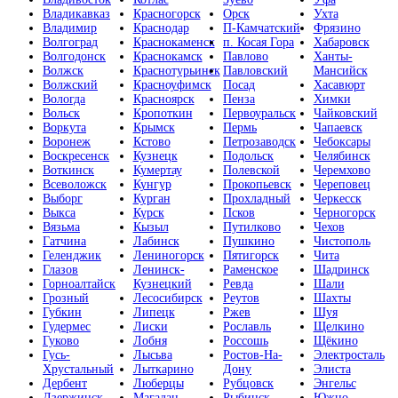
Владикавказ
Красногорск
Орск
Ухта
Владимир
Краснодар
П-Камчатский
Фрязино
Волгоград
Краснокаменск
п. Косая Гора
Хабаровск
Волгодонск
Краснокамск
Павлово
Ханты-
Волжск
Краснотурьинск
Павловский
Мансийск
Волжский
Красноуфимск
Посад
Хасавюрт
Вологда
Красноярск
Пенза
Химки
Вольск
Кропоткин
Первоуральск
Чайковский
Воркута
Крымск
Пермь
Чапаевск
Воронеж
Кстово
Петрозаводск
Чебоксары
Воскресенск
Кузнецк
Подольск
Челябинск
Воткинск
Кумертау
Полевской
Черемхово
Всеволожск
Кунгур
Прокопьевск
Череповец
Выборг
Курган
Прохладный
Черкесск
Выкса
Курск
Псков
Черногорск
Вязьма
Кызыл
Путилково
Чехов
Гатчина
Лабинск
Пушкино
Чистополь
Геленджик
Лениногорск
Пятигорск
Чита
Глазов
Ленинск-
Раменское
Шадринск
Горноалтайск
Кузнецкий
Ревда
Шали
Грозный
Лесосибирск
Реутов
Шахты
Губкин
Липецк
Ржев
Шуя
Гудермес
Лиски
Рославль
Щелкино
Гуково
Лобня
Россошь
Щёкино
Гусь-
Лысьва
Ростов-На-
Электросталь
Хрустальный
Лыткарино
Дону
Элиста
Дербент
Люберцы
Рубцовск
Энгельс
Дзержинск
Магадан
Рыбинск
Южно-