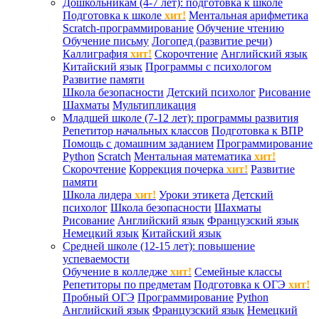
Дошкольникам (4-7 лет): подготовка к школе
Подготовка к школе
хит!
Ментальная арифметика
Scratch-программирование
Обучение чтению
Обучение письму
Логопед (развитие речи)
Каллиграфия
хит!
Скорочтение
Английский язык
Китайский язык
Программы с психологом
Развитие памяти
Школа безопасности
Детский психолог
Рисование
Шахматы
Мультипликация
Младшей школе (7-12 лет): программы развития
Репетитор начальных классов
Подготовка к ВПР
Помощь с домашним заданием
Программирование
Python
Scratch
Ментальная математика
хит!
Скорочтение
Коррекция почерка
хит!
Развитие
памяти
Школа лидера
хит!
Уроки этикета
Детский
психолог
Школа безопасности
Шахматы
Рисование
Английский язык
Французский язык
Немецкий язык
Китайский язык
Средней школе (12-15 лет): повышение
успеваемости
Обучение в колледже
хит!
Семейные классы
Репетиторы по предметам
Подготовка к ОГЭ
хит!
Пробный ОГЭ
Программирование
Python
Английский язык
Французский язык
Немецкий