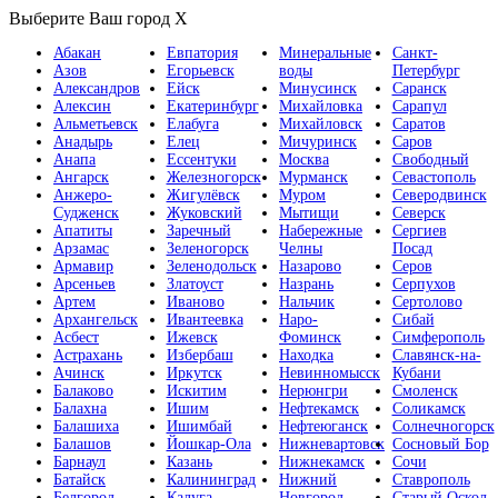
Выберите Ваш город
X
Абакан
Евпатория
Минеральные
Санкт-
Азов
Егорьевск
воды
Петербург
Александров
Ейск
Минусинск
Саранск
Алексин
Екатеринбург
Михайловка
Сарапул
Альметьевск
Елабуга
Михайловск
Саратов
Анадырь
Елец
Мичуринск
Саров
Анапа
Ессентуки
Москва
Свободный
Ангарск
Железногорск
Мурманск
Севастополь
Анжеро-
Жигулёвск
Муром
Северодвинск
Судженск
Жуковский
Мытищи
Северск
Апатиты
Заречный
Набережные
Сергиев
Арзамас
Зеленогорск
Челны
Посад
Армавир
Зеленодольск
Назарово
Серов
Арсеньев
Златоуст
Назрань
Серпухов
Артем
Иваново
Нальчик
Сертолово
Архангельск
Ивантеевка
Наро-
Сибай
Асбест
Ижевск
Фоминск
Симферополь
Астрахань
Избербаш
Находка
Славянск-на-
Ачинск
Иркутск
Невинномысск
Кубани
Балаково
Искитим
Нерюнгри
Смоленск
Балахна
Ишим
Нефтекамск
Соликамск
Балашиха
Ишимбай
Нефтеюганск
Солнечногорск
Балашов
Йошкар-Ола
Нижневартовск
Сосновый Бор
Барнаул
Казань
Нижнекамск
Сочи
Батайск
Калининград
Нижний
Ставрополь
Белгород
Калуга
Новгород
Старый Оскол