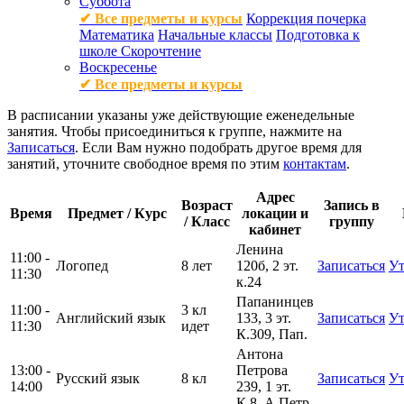
Суббота
✔ Все предметы и курсы
Коррекция почерка
Математика
Начальные классы
Подготовка к
школе
Скорочтение
Воскресенье
✔ Все предметы и курсы
В расписании указаны уже действующие еженедельные
занятия. Чтобы присоединиться к группе, нажмите на
Записаться
. Если Вам нужно подобрать другое время для
занятий, уточните свободное время по этим
контактам
.
Адрес
Возраст
Запись в
Время
Предмет / Курс
локации и
/ Класс
группу
кабинет
Ленина
11:00 -
Логопед
8 лет
120б, 2 эт.
Записаться
Ут
11:30
к.24
Папанинцев
11:00 -
3 кл
Английский язык
133, 3 эт.
Записаться
Ут
11:30
идет
К.309, Пап.
Антона
13:00 -
Петрова
Русский язык
8 кл
Записаться
Ут
14:00
239, 1 эт.
К.8, А.Петр.