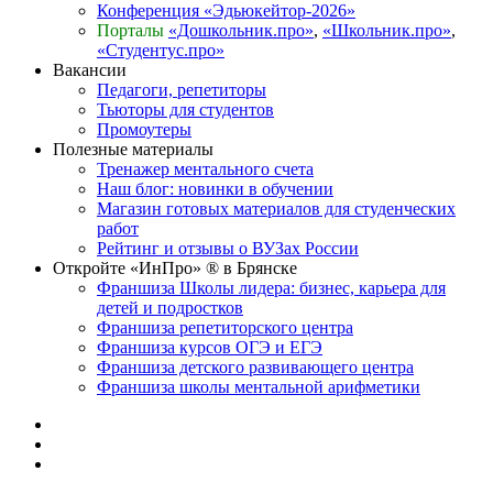
Конференция «Эдьюкейтор-2026»
Порталы
«Дошкольник.про»
,
«Школьник.про»
,
«Студентус.про»
Вакансии
Педагоги, репетиторы
Тьюторы для студентов
Промоутеры
Полезные материалы
Тренажер ментального счета
Наш блог: новинки в обучении
Магазин готовых материалов для студенческих
работ
Рейтинг и отзывы о ВУЗах России
Откройте «ИнПро» ® в Брянске
Франшиза Школы лидера: бизнес, карьера для
детей и подростков
Франшиза репетиторского центра
Франшиза курсов ОГЭ и ЕГЭ
Франшиза детского развивающего центра
Франшиза школы ментальной арифметики