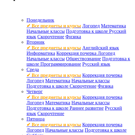
Понедельник
✔ Все предметы и курсы
Логопед
Математика
Начальные классы
Подготовка к школе
Русский
язык
Скорочтение
Физика
Вторник
✔ Все предметы и курсы
Английский язык
Информатика
Коррекция почерка
Логопед
Начальные классы
Обществознание
Подготовка к
школе
Программирование
Русский язык
Среда
✔ Все предметы и курсы
Коррекция почерка
Логопед
Математика
Начальные классы
Подготовка к школе
Скорочтение
Физика
Четверг
✔ Все предметы и курсы
Коррекция почерка
Логопед
Математика
Начальные классы
Подготовка к школе
Раннее развитие
Русский
язык
Скорочтение
Пятница
✔ Все предметы и курсы
Коррекция почерка
Логопед
Начальные классы
Подготовка к школе