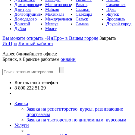
Димитровград
Магнитогорск
Рязань
Сахалинск
Дмитров
Майкоп
Салават
Юрга
Долгопрудный
Махачкала
Салехард
Якутск
Домодедово
Междуреченск
Сальск
Ярославль
Донской
Мелеуз
Самара
Другой город
Дубна
Миасс
Вы можете открыть «ИнПро» в Вашем городе
Закрыть
ИнПро
Личный кабинет
Адрес ближайшего офиса:
Брянск, в Брянске работаем
онлайн
Контактный телефон
8 800 222 51 29
Все контакты
Заявка
Заявка на репетиторство, курсы, развивающие
программы
Заявка на тьюторство по дипломным, курсовым
Услуги