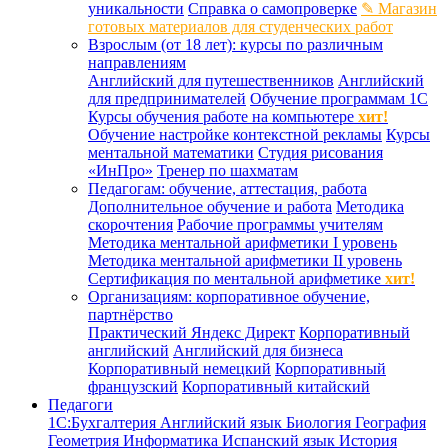
уникальности
Справка о самопроверке
✎ Магазин
готовых материалов для студенческих работ
Взрослым (от 18 лет): курсы по различным
направлениям
Английский для путешественников
Английский
для предпринимателей
Обучение программам 1С
Курсы обучения работе на компьютере
хит!
Обучение настройке контекстной рекламы
Курсы
ментальной математики
Студия рисования
«ИнПро»
Тренер по шахматам
Педагогам: обучение, аттестация, работа
Дополнительное обучение и работа
Методика
скорочтения
Рабочие программы учителям
Методика ментальной арифметики I уровень
Методика ментальной арифметики II уровень
Сертификация по ментальной арифметике
хит!
Организациям: корпоративное обучение,
партнёрство
Практический Яндекс Директ
Корпоративный
английский
Английский для бизнеса
Корпоративный немецкий
Корпоративный
французский
Корпоративный китайский
Педагоги
1С:Бухгалтерия
Английский язык
Биология
География
Геометрия
Информатика
Испанский язык
История