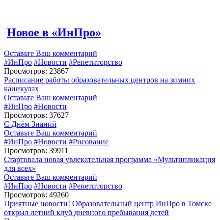
Новое в «ИнПро»
Оставьте Ваш комментарий
#ИнПро
#Новости
#Репетиторство
Просмотров: 23867
Расписание работы образовательных центров на зимних
каникулах
Оставьте Ваш комментарий
#ИнПро
#Новости
Просмотров: 37627
С Днём Знаний
Оставьте Ваш комментарий
#ИнПро
#Новости
#Рисование
Просмотров: 39911
Стартовала новая увлекательная программа «Мультипликация
для всех»
Оставьте Ваш комментарий
#ИнПро
#Новости
#Репетиторство
Просмотров: 49260
Приятные новости! Образовательный центр ИнПро в Томске
открыл летний клуб дневного пребывания детей