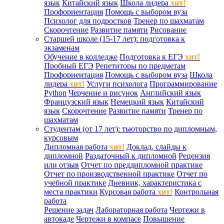
язык
Китайский язык
Школа лидера
хит!
Профориентация
Помощь с выбором вуза
Психолог для подростков
Тренер по шахматам
Скорочтение
Развитие памяти
Рисование
Старшей школе (15-17 лет): подготовка к
экзаменам
Обучение в колледже
Подготовка к ЕГЭ
хит!
Пробный ЕГЭ
Репетиторы по предметам
Профориентация
Помощь с выбором вуза
Школа
лидера
хит!
Услуги психолога
Программирование
Python
Черчение и рисунок
Английский язык
Французский язык
Немецкий язык
Китайский
язык
Скорочтение
Развитие памяти
Тренер по
шахматам
Студентам (от 17 лет): тьюторство по дипломным,
курсовым
Дипломная работа
хит!
Доклад, слайды к
дипломной
Раздаточный к дипломной
Рецензия
или отзыв
Отчет по преддипломной практике
Отчет по производственной практике
Отчет по
учебной практике
Дневник, характеристика с
места практики
Курсовая работа
хит!
Контрольная
работа
Решение задач
Лабораторная работа
Чертежи в
автокаде
Чертежи в компасе
Повышение