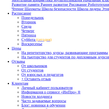
Ментальная арифметика
Мультипликация
Начальные кла
Развитие памяти
Раннее развитие
Рисование
Робототехн
Чтение
Шахматы
Школа безопасности
Школа лидера
Эти
Расписание
Понедельник
Вторник
Среда
Четверг
Пятница
Суббота
(сегодня)
Воскресенье
Цены
На репетиторство, курсы, развивающие программы
На тьюторство для студентов по дипломным, курс
Отзывы
От школьников
От студентов
От взрослых и педагогов
+ Оставить отзыв
Клиентам
Личный кабинет пользователя
Информация о сервисе «ИнПро» ®
Новости холдинга
Часто задаваемые вопросы
Блог: новинки в обучении