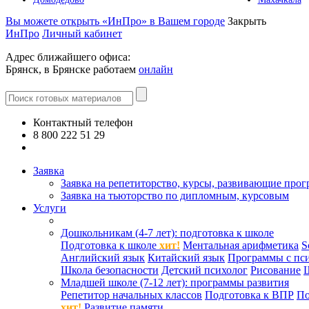
Вы можете открыть «ИнПро» в Вашем городе
Закрыть
ИнПро
Личный кабинет
Адрес ближайшего офиса:
Брянск, в Брянске работаем
онлайн
Контактный телефон
8 800 222 51 29
Все контакты
Заявка
Заявка на репетиторство, курсы, развивающие про
Заявка на тьюторство по дипломным, курсовым
Услуги
Дошкольникам (4-7 лет): подготовка к школе
Подготовка к школе
хит!
Ментальная арифметика
S
Английский язык
Китайский язык
Программы с пс
Школа безопасности
Детский психолог
Рисование
Младшей школе (7-12 лет): программы развития
Репетитор начальных классов
Подготовка к ВПР
По
хит!
Развитие памяти