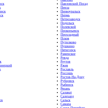
нск
Павловский Посад
к
Пенза
инск
Первоуральск
ск
Пермь
Петрозаводск
Подольск
Полевской
Прокопьевск
Прохладный
Псков
Путилково
Пушкино
Пятигорск
Раменское
Ревда
к
Реутов
знецкий
Ржев
к
Рославль
Россошь
Ростов-На-Дону
Рубцовск
Рыбинск
Рязань
Салават
Салехард
ск
Сальск
Самара
Санкт-Петербург