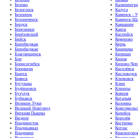
Белово
Калинингра
Белогорск
Калуга
Белорецк
Каменск - У
Белореченск
Каменск-Ша
Бердск
Камышин
Березники
Канск
Берёзовский
Каспийск
Бийск
Кемерово
Биробиджан
Керчь
Биробиджан
Кинешма
Благовещенск
Кириши
Бор
Киров
Борисоглебск
Кирово-Чеп
Боровичи
Киселёвск
Братск
Кисловодск
Брянск
Климовск
Бугульма
Клин
Будённовск
Клинцы
Бузулук
Ковров
Буйнакск
Когалым
Великие Луки
Коломна
Великий Новгород
Комсомольс
Верхняя Пышма
Копейск
Видное
Королёв
Владивосток
Кострома
Владикавказ
Котлас
Владимир
Красногорс
Волгоград
Краснодар