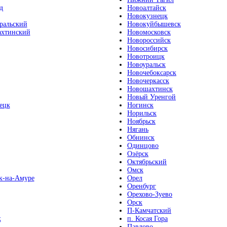
д
Новоалтайск
Новокузнецк
ральский
Новокуйбышевск
хтинский
Новомосковск
Новороссийск
Новосибирск
Новотроицк
Новоуральск
Новочебоксарск
Новочеркасск
Новошахтинск
Новый Уренгой
ецк
Ногинск
Норильск
Ноябрьск
Нягань
Обнинск
Одинцово
Озёрск
Октябрьский
Омск
к-на-Амуре
Орел
Оренбург
Орехово-Зуево
Орск
П-Камчатский
к
п. Косая Гора
Павлово