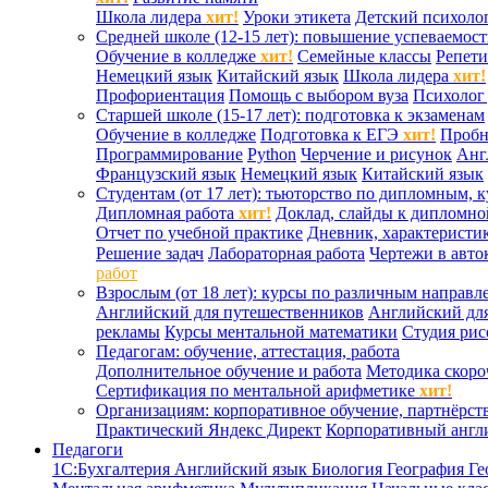
Школа лидера
хит!
Уроки этикета
Детский психоло
Средней школе (12-15 лет): повышение успеваемос
Обучение в колледже
хит!
Семейные классы
Репети
Немецкий язык
Китайский язык
Школа лидера
хит!
Профориентация
Помощь с выбором вуза
Психолог 
Старшей школе (15-17 лет): подготовка к экзаменам
Обучение в колледже
Подготовка к ЕГЭ
хит!
Проб
Программирование
Python
Черчение и рисунок
Анг
Французский язык
Немецкий язык
Китайский язык
Студентам (от 17 лет): тьюторство по дипломным, 
Дипломная работа
хит!
Доклад, слайды к дипломно
Отчет по учебной практике
Дневник, характеристик
Решение задач
Лабораторная работа
Чертежи в авто
работ
Взрослым (от 18 лет): курсы по различным направл
Английский для путешественников
Английский дл
рекламы
Курсы ментальной математики
Студия ри
Педагогам: обучение, аттестация, работа
Дополнительное обучение и работа
Методика скоро
Сертификация по ментальной арифметике
хит!
Организациям: корпоративное обучение, партнёрст
Практический Яндекс Директ
Корпоративный англ
Педагоги
1С:Бухгалтерия
Английский язык
Биология
География
Ге