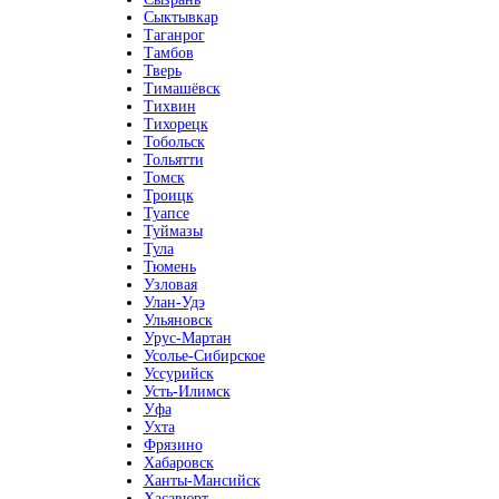
Сыктывкар
Таганрог
Тамбов
Тверь
Тимашёвск
Тихвин
Тихорецк
Тобольск
Тольятти
Томск
Троицк
Туапсе
Туймазы
Тула
Тюмень
Узловая
Улан-Удэ
Ульяновск
Урус-Мартан
Усолье-Сибирское
Уссурийск
Усть-Илимск
Уфа
Ухта
Фрязино
Хабаровск
Ханты-Мансийск
Хасавюрт