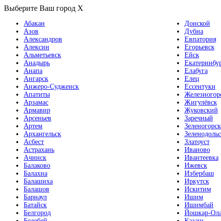
Выберите Ваш город
X
Абакан
Донской
Азов
Дубна
Александров
Евпатория
Алексин
Егорьевск
Альметьевск
Ейск
Анадырь
Екатеринбу
Анапа
Елабуга
Ангарск
Елец
Анжеро-Судженск
Ессентуки
Апатиты
Железногор
Арзамас
Жигулёвск
Армавир
Жуковский
Арсеньев
Заречный
Артем
Зеленогорск
Архангельск
Зеленодольс
Асбест
Златоуст
Астрахань
Иваново
Ачинск
Ивантеевка
Балаково
Ижевск
Балахна
Избербаш
Балашиха
Иркутск
Балашов
Искитим
Барнаул
Ишим
Батайск
Ишимбай
Белгород
Йошкар-Ол
Белебей
Казань