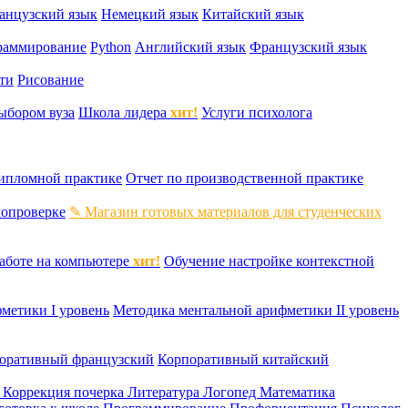
анцузский язык
Немецкий язык
Китайский язык
раммирование
Python
Английский язык
Французский язык
ти
Рисование
ыбором вуза
Школа лидера
хит!
Услуги психолога
дипломной практике
Отчет по производственной практике
мопроверке
✎ Магазин готовых материалов для студенческих
аботе на компьютере
хит!
Обучение настройке контекстной
метики I уровень
Методика ментальной арифметики II уровень
оративный французский
Корпоративный китайский
к
Коррекция почерка
Литература
Логопед
Математика