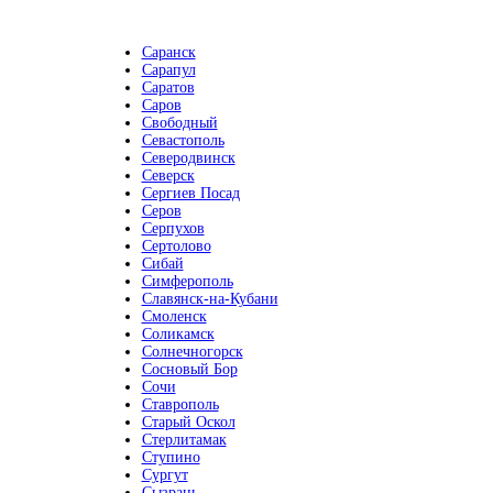
Саранск
Сарапул
Саратов
Саров
Свободный
Севастополь
Северодвинск
Северск
Сергиев Посад
Серов
Серпухов
Сертолово
Сибай
Симферополь
Славянск-на-Кубани
Смоленск
Соликамск
Солнечногорск
Сосновый Бор
Сочи
Ставрополь
Старый Оскол
Стерлитамак
Ступино
Сургут
Сызрань