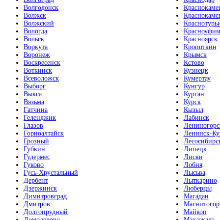
Волгодонск
Краснокаме
Волжск
Краснокамс
Волжский
Краснотурь
Вологда
Красноуфим
Вольск
Красноярск
Воркута
Кропоткин
Воронеж
Крымск
Воскресенск
Кстово
Воткинск
Кузнецк
Всеволожск
Кумертау
Выборг
Кунгур
Выкса
Курган
Вязьма
Курск
Гатчина
Кызыл
Геленджик
Лабинск
Глазов
Лениногорс
Горноалтайск
Ленинск-Ку
Грозный
Лесосибирс
Губкин
Липецк
Гудермес
Лиски
Гуково
Лобня
Гусь-Хрустальный
Лысьва
Дербент
Лыткарино
Дзержинск
Люберцы
Димитровград
Магадан
Дмитров
Магнитогор
Долгопрудный
Майкоп
Домодедово
Махачкала