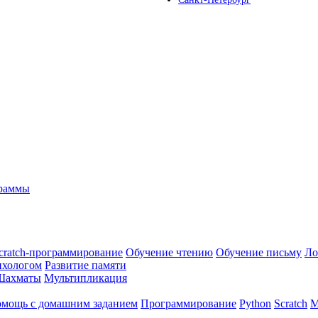
граммы
cratch-программирование
Обучение чтению
Обучение письму
Ло
ихологом
Развитие памяти
Шахматы
Мультипликация
мощь с домашним заданием
Программирование
Python
Scratch
М