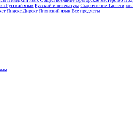
ссы
Немецкий язык
Обществознание
Ораторское мастерство
Под
ика
Русский язык
Русский и литература
Скорочтение
Таргетиров
кет
Яндекс.Директ
Японский язык
Все предметы
овым