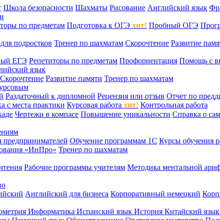
г
Школа безопасности
Шахматы
Рисование
Английский язык
Фр
ти
торы по предметам
Подготовка к ОГЭ
хит!
Пробный ОГЭ
Прог
для подростков
Тренер по шахматам
Скорочтение
Развитие памя
ный ЕГЭ
Репетиторы по предметам
Профориентация
Помощь с в
лийский язык
Скорочтение
Развитие памяти
Тренер по шахматам
курсовым
й
Раздаточный к дипломной
Рецензия или отзыв
Отчет по пред
а с места практики
Курсовая работа
хит!
Контрольная работа
каде
Чертежи в компасе
Повышение уникальности
Справка о са
ениям
я предпринимателей
Обучение программам 1С
Курсы обучения р
сования «ИнПро»
Тренер по шахматам
чтения
Рабочие программы учителям
Методика ментальной ариф
во
ийский
Английский для бизнеса
Корпоративный немецкий
Корп
ометрия
Информатика
Испанский язык
История
Китайский язы