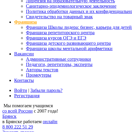
Лицензия на образовательную деятельность
Санитарно-эпидемиологическое заключение
Политика обработки данных и их конфиденциально
Свидетельство на товарный знак
Франшиза
Франшиза Школы лидера: бизнес, карьера для детей
Франшиза репетиторского центра
Франшиза курсов ОГЭ и ЕГЭ
Франшиза детского развивающего центра
Франшиза школы ментальной арифметики
Вакансии
Административные сотрудники
Педагоги, репетиторы, эксперты
Авторы текстов
Промоутеры
Контакты
Войти
|
Забыли пароль?
Регистрация
Мы помогаем учащимся
со всей России
с 2007 года!
Брянск
в Брянске работаем
онлайн
8 800 222 51 29