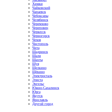
Химки
Чайковский
Чапаевск
Чебоксары
Челябинск
Черемхово
Череповец
Черкесск
Черногорск
Чехов
Чистополь
Чита
Шадринск
Шали
Шахты
Шуя
Щелкино
Щёкино
Электросталь
Элиста
Энгельс
Южно-Сахалинск
Юрга
Якутск
Ярославль
Другой город