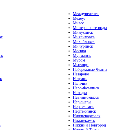
Междуреченск
Мелеуз
Миасс
Минеральные воды
Минусинск
рг
Михайловка
Михайловск
Мичуринск
Москва
ск
Мурманск
Муром
Мытищи
Набережные Челны
Назарово
к
Назрань
Нальчик
Наро-Фоминск
Находка
Невинномысск
Нерюнгри
Нефтекамск
Нефтеюганск
Нижневартовск
Нижнекамск
а
Нижний Новгород
Нижний Тагил