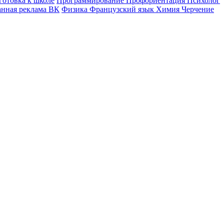
готовка к школе
Программирование
Профориентация
Психолог
анная реклама ВК
Физика
Французский язык
Химия
Черчение