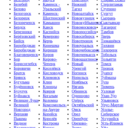
Белебей
Каменск -
Нижний
Стерлитамак
Белово
Уральский
Тагил
Ступино
Белогорск
Каменск-
Новоалтайск
Сургут
Белорецк
Шахтинский
Новокузнецк
Сызрань
Белореченск
Камышин
Новокуйбышевск
Сыктывкар
Бердск
Канск
Новомосковск
Таганрог
Березники
Каспийск
Новороссийск
Тамбов
Берёзовский
Кемерово
Новосибирск
Тверь
Бийск
Керчь
Новотроицк
Тимашёвск
Биробиджан
Кинешма
Новоуральск
Тихвин
Биробиджан
Кириши
Новочебоксарск
Тихорецк
Благовещенск
Киров
Новочеркасск
Тобольск
Бор
Кирово-
Новошахтинск
Тольятти
Борисоглебск
Чепецк
Новый
Томск
Боровичи
Киселёвск
Уренгой
Троицк
Братск
Кисловодск
Ногинск
Туапсе
Брянск
Климовск
Норильск
Туймазы
Бугульма
Клин
Ноябрьск
Тула
Будённовск
Клинцы
Нягань
Тюмень
Бузулук
Ковров
Обнинск
Узловая
Буйнакск
Когалым
Одинцово
Улан-Удэ
Великие Луки
Коломна
Озёрск
Ульяновск
Великий
Комсомольск-
Октябрьский
Урус-Мартан
Новгород
на-Амуре
Омск
Усолье-
Верхняя
Копейск
Орел
Сибирское
Пышма
Королёв
Оренбург
Уссурийск
Видное
Кострома
Орехово-
Усть-Илимск
Владивосток
Котлас
Зуево
Уфа