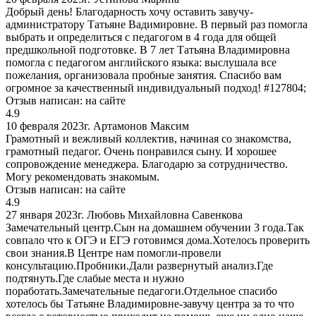
Добрый день! Благодарность хочу оставить завучу-
администратору Татьяне Вадимировне. В первый раз помогла
выбрать и определиться с педагогом в 4 года для общей
предшкольной подготовке. В 7 лет Татьяна Владимировна
помогла с педагогом английского языка: выслушала все
пожелания, организовала пробные занятия. Спасибо вам
огромное за качественный индивидуальный подход! #127804;
Отзыв написан:
на сайте
4.9
10 февраля 2023г.
Артамонов Максим
Грамотный и вежливый коллектив, начиная со знакомства,
грамотный педагог. Очень понравился сыну. И хорошее
сопровождение менеджера. Благодарю за сотрудничество.
Могу рекомендовать знакомым.
Отзыв написан:
на сайте
4.9
27 января 2023г.
Любовь Михайловна Савенкова
Замечательный центр.Сын на домашнем обучении 3 года.Так
совпало что к ОГЭ и ЕГЭ готовимся дома.Хотелось проверить
свои знания.В Центре нам помогли-провели
консультацию.Пробники.Дали развернутый анализ.Где
подтянуть.Где слабые места и нужно
поработать.Замечательные педагоги.Отдельное спасибо
хотелось бы Татьяне Владимировне-завучу центра за то что