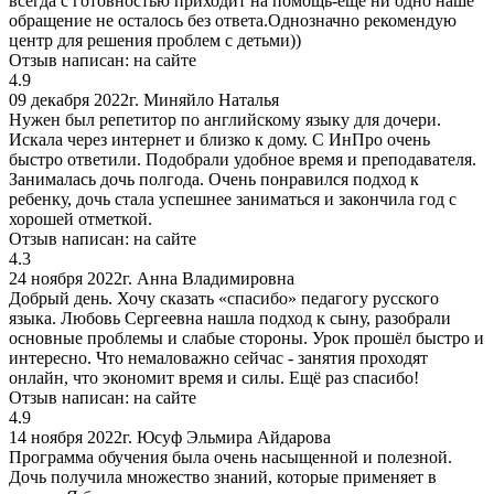
всегда с готовностью приходит на помощь-еще ни одно наше
обращение не осталось без ответа.Однозначно рекомендую
центр для решения проблем с детьми))
Отзыв написан:
на сайте
4.9
09 декабря 2022г.
Миняйло Наталья
Нужен был репетитор по английскому языку для дочери.
Искала через интернет и близко к дому. С ИнПро очень
быстро ответили. Подобрали удобное время и преподавателя.
Занималась дочь полгода. Очень понравился подход к
ребенку, дочь стала успешнее заниматься и закончила год с
хорошей отметкой.
Отзыв написан:
на сайте
4.3
24 ноября 2022г.
Анна Владимировна
Добрый день. Хочу сказать «спасибо» педагогу русского
языка. Любовь Сергеевна нашла подход к сыну, разобрали
основные проблемы и слабые стороны. Урок прошёл быстро и
интересно. Что немаловажно сейчас - занятия проходят
онлайн, что экономит время и силы. Ещё раз спасибо!
Отзыв написан:
на сайте
4.9
14 ноября 2022г.
Юсуф Эльмира Айдарова
Программа обучения была очень насыщенной и полезной.
Дочь получила множество знаний, которые применяет в