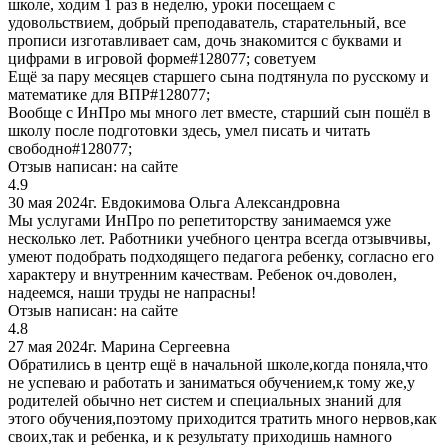
школе, ходим 1 раз в неделю, уроки посещаем с
удовольствием, добрый преподаватель, старательный, все
прописи изготавливает сам, дочь знакомится с буквами и
цифрами в игровой форме#128077; советуем
Ещё за пару месяцев старшего сына подтянула по русскому и
математике для ВПР#128077;
Вообще с ИнПро мы много лет вместе, старший сын пошёл в
школу после подготовки здесь, умел писать и читать
свободно#128077;
Отзыв написан:
на сайте
4.9
30 мая 2024г.
Евдокимова Ольга Александровна
Мы услугами ИнПро по репетиторству занимаемся уже
несколько лет. Работники учебного центра всегда отзывчивы,
умеют подобрать подходящего педагога ребенку, согласно его
характеру и внутренним качествам. Ребенок оч.доволен,
надеемся, наши труды не напрасны!
Отзыв написан:
на сайте
4.8
27 мая 2024г.
Марина Сергеевна
Обратились в центр ещё в начальной школе,когда поняла,что
не успеваю и работать и заниматься обучением,к тому же,у
родителей обычно нет систем и специальных знаний для
этого обучения,поэтому приходится тратить много нервов,как
своих,так и ребенка, и к результату приходишь намного