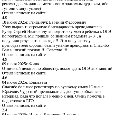
рекомендовать данное место своим знакомым дурачкам, ибо
тут они станут умнее)
Отзыв написан:
на сайте
4.9
18 июня 2025г.
Гайдайчук Евгений Федосеевич
Хочу выразить огромную благодарность преподавателю
Рунда Сергей Ивановичу за подготовку моего ребенка к ОГЭ
по географии. Мы пришли со знанием предмета 2- 3+, а
получили результат на выходе 5. Это получается у
преподавателя хорошая база и умение преподавать. Спасибо
Вам и низкий поклон!!!! Советую!!!!
Отзыв написан:
на сайте
4.9
09 июня 2025г.
Финк
Отличный педагог по обществу, помог сдать ОГЭ за 8 занятий
Отзыв написан:
на сайте
4.6
04 июня 2025г.
Елизавета
Спасибо большое репетитору по русскому языку Юлиане
Юрьевне. Чудесный преподаватель, доступно объясняет
материал, рада что попала именно к ней. Очень помогла в
подготовке к ЕГЭ.
Отзыв написан:
на сайте
2.4
04 июня 2025г.
Ильина Елизавета Игоревна