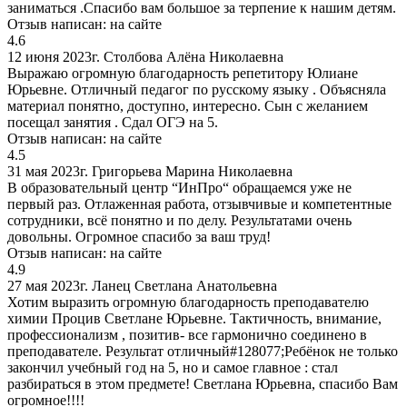
заниматься .Спасибо вам большое за терпение к нашим детям.
Отзыв написан:
на сайте
4.6
12 июня 2023г.
Столбова Алёна Николаевна
Выражаю огромную благодарность репетитору Юлиане
Юрьевне. Отличный педагог по русскому языку . Объясняла
материал понятно, доступно, интересно. Сын с желанием
посещал занятия . Сдал ОГЭ на 5.
Отзыв написан:
на сайте
4.5
31 мая 2023г.
Григорьева Марина Николаевна
В образовательный центр “ИнПро“ обращаемся уже не
первый раз. Отлаженная работа, отзывчивые и компетентные
сотрудники, всё понятно и по делу. Результатами очень
довольны. Огромное спасибо за ваш труд!
Отзыв написан:
на сайте
4.9
27 мая 2023г.
Ланец Светлана Анатольевна
Хотим выразить огромную благодарность преподавателю
химии Процив Светлане Юрьевне. Тактичность, внимание,
профессионализм , позитив- все гармонично соединено в
преподавателе. Результат отличный#128077;Ребёнок не только
закончил учебный год на 5, но и самое главное : стал
разбираться в этом предмете! Светлана Юрьевна, спасибо Вам
огромное!!!!