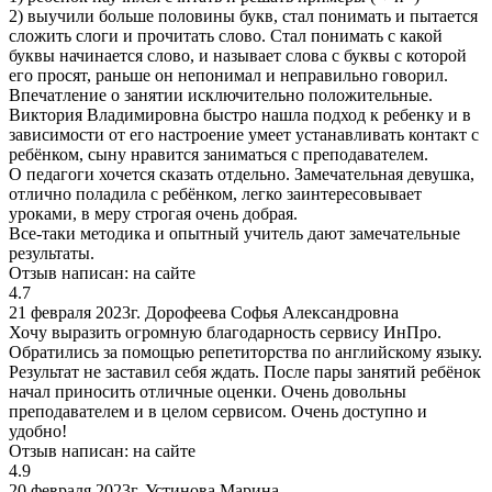
2) выучили больше половины букв, стал понимать и пытается
сложить слоги и прочитать слово. Стал понимать с какой
буквы начинается слово, и называет слова с буквы с которой
его просят, раньше он непонимал и неправильно говорил.
Впечатление о занятии исключительно положительные.
Виктория Владимировна быстро нашла подход к ребенку и в
зависимости от его настроение умеет устанавливать контакт с
ребёнком, сыну нравится заниматься с преподавателем.
О педагоги хочется сказать отдельно. Замечательная девушка,
отлично поладила с ребёнком, легко заинтересовывает
уроками, в меру строгая очень добрая.
Все-таки методика и опытный учитель дают замечательные
результаты.
Отзыв написан:
на сайте
4.7
21 февраля 2023г.
Дорофеева Софья Александровна
Хочу выразить огромную благодарность сервису ИнПро.
Обратились за помощью репетиторства по английскому языку.
Результат не заставил себя ждать. После пары занятий ребёнок
начал приносить отличные оценки. Очень довольны
преподавателем и в целом сервисом. Очень доступно и
удобно!
Отзыв написан:
на сайте
4.9
20 февраля 2023г.
Устинова Марина