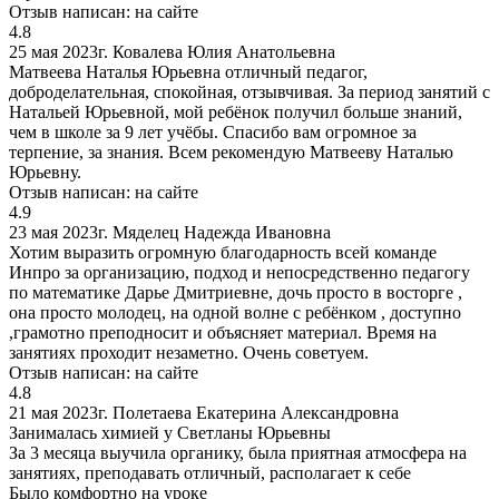
Отзыв написан:
на сайте
4.8
25 мая 2023г.
Ковалева Юлия Анатольевна
Матвеева Наталья Юрьевна отличный педагог,
доброделательная, спокойная, отзывчивая. За период занятий с
Натальей Юрьевной, мой ребёнок получил больше знаний,
чем в школе за 9 лет учёбы. Спасибо вам огромное за
терпение, за знания. Всем рекомендую Матвееву Наталью
Юрьевну.
Отзыв написан:
на сайте
4.9
23 мая 2023г.
Мяделец Надежда Ивановна
Хотим выразить огромную благодарность всей команде
Инпро за организацию, подход и непосредственно педагогу
по математике Дарье Дмитриевне, дочь просто в восторге ,
она просто молодец, на одной волне с ребёнком , доступно
,грамотно преподносит и объясняет материал. Время на
занятиях проходит незаметно. Очень советуем.
Отзыв написан:
на сайте
4.8
21 мая 2023г.
Полетаева Екатерина Александровна
Занималась химией у Светланы Юрьевны
За 3 месяца выучила органику, была приятная атмосфера на
занятиях, преподавать отличный, располагает к себе
Было комфортно на уроке