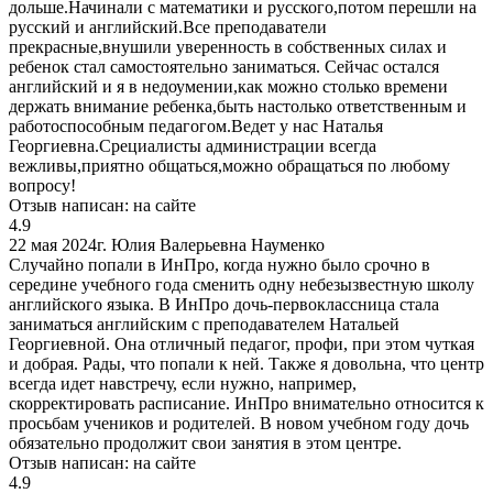
дольше.Начинали с математики и русского,потом перешли на
русский и английский.Все преподаватели
прекрасные,внушили уверенность в собственных силах и
ребенок стал самостоятельно заниматься. Сейчас остался
английский и я в недоумении,как можно столько времени
держать внимание ребенка,быть настолько ответственным и
работоспособным педагогом.Ведет у нас Наталья
Георгиевна.Срециалисты администрации всегда
вежливы,приятно общаться,можно обращаться по любому
вопросу!
Отзыв написан:
на сайте
4.9
22 мая 2024г.
Юлия Валерьевна Науменко
Случайно попали в ИнПро, когда нужно было срочно в
середине учебного года сменить одну небезызвестную школу
английского языка. В ИнПро дочь-первоклассница стала
заниматься английским с преподавателем Натальей
Георгиевной. Она отличный педагог, профи, при этом чуткая
и добрая. Рады, что попали к ней. Также я довольна, что центр
всегда идет навстречу, если нужно, например,
скорректировать расписание. ИнПро внимательно относится к
просьбам учеников и родителей. В новом учебном году дочь
обязательно продолжит свои занятия в этом центре.
Отзыв написан:
на сайте
4.9