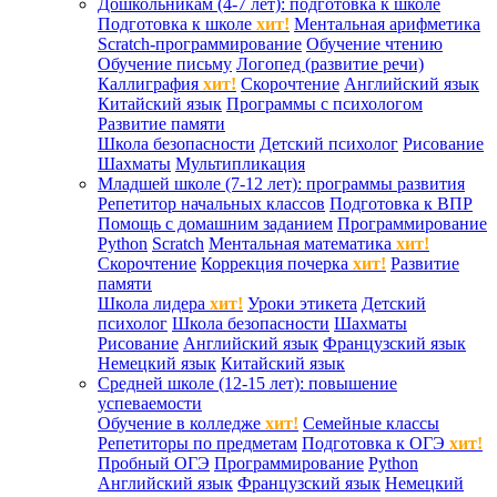
Дошкольникам (4-7 лет): подготовка к школе
Подготовка к школе
хит!
Ментальная арифметика
Scratch-программирование
Обучение чтению
Обучение письму
Логопед (развитие речи)
Каллиграфия
хит!
Скорочтение
Английский язык
Китайский язык
Программы с психологом
Развитие памяти
Школа безопасности
Детский психолог
Рисование
Шахматы
Мультипликация
Младшей школе (7-12 лет): программы развития
Репетитор начальных классов
Подготовка к ВПР
Помощь с домашним заданием
Программирование
Python
Scratch
Ментальная математика
хит!
Скорочтение
Коррекция почерка
хит!
Развитие
памяти
Школа лидера
хит!
Уроки этикета
Детский
психолог
Школа безопасности
Шахматы
Рисование
Английский язык
Французский язык
Немецкий язык
Китайский язык
Средней школе (12-15 лет): повышение
успеваемости
Обучение в колледже
хит!
Семейные классы
Репетиторы по предметам
Подготовка к ОГЭ
хит!
Пробный ОГЭ
Программирование
Python
Английский язык
Французский язык
Немецкий