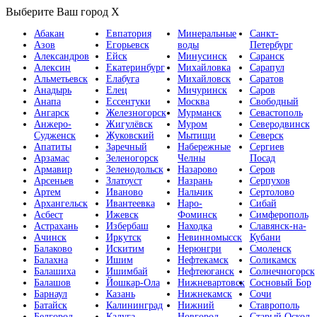
Выберите Ваш город
X
Абакан
Евпатория
Минеральные
Санкт-
Азов
Егорьевск
воды
Петербург
Александров
Ейск
Минусинск
Саранск
Алексин
Екатеринбург
Михайловка
Сарапул
Альметьевск
Елабуга
Михайловск
Саратов
Анадырь
Елец
Мичуринск
Саров
Анапа
Ессентуки
Москва
Свободный
Ангарск
Железногорск
Мурманск
Севастополь
Анжеро-
Жигулёвск
Муром
Северодвинск
Судженск
Жуковский
Мытищи
Северск
Апатиты
Заречный
Набережные
Сергиев
Арзамас
Зеленогорск
Челны
Посад
Армавир
Зеленодольск
Назарово
Серов
Арсеньев
Златоуст
Назрань
Серпухов
Артем
Иваново
Нальчик
Сертолово
Архангельск
Ивантеевка
Наро-
Сибай
Асбест
Ижевск
Фоминск
Симферополь
Астрахань
Избербаш
Находка
Славянск-на-
Ачинск
Иркутск
Невинномысск
Кубани
Балаково
Искитим
Нерюнгри
Смоленск
Балахна
Ишим
Нефтекамск
Соликамск
Балашиха
Ишимбай
Нефтеюганск
Солнечногорск
Балашов
Йошкар-Ола
Нижневартовск
Сосновый Бор
Барнаул
Казань
Нижнекамск
Сочи
Батайск
Калининград
Нижний
Ставрополь
Белгород
Калуга
Новгород
Старый Оскол