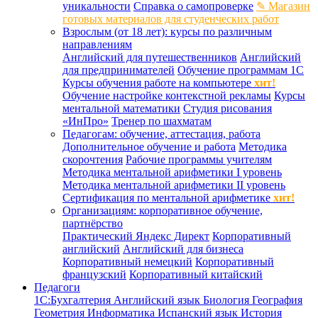
уникальности
Справка о самопроверке
✎ Магазин
готовых материалов для студенческих работ
Взрослым (от 18 лет): курсы по различным
направлениям
Английский для путешественников
Английский
для предпринимателей
Обучение программам 1С
Курсы обучения работе на компьютере
хит!
Обучение настройке контекстной рекламы
Курсы
ментальной математики
Студия рисования
«ИнПро»
Тренер по шахматам
Педагогам: обучение, аттестация, работа
Дополнительное обучение и работа
Методика
скорочтения
Рабочие программы учителям
Методика ментальной арифметики I уровень
Методика ментальной арифметики II уровень
Сертификация по ментальной арифметике
хит!
Организациям: корпоративное обучение,
партнёрство
Практический Яндекс Директ
Корпоративный
английский
Английский для бизнеса
Корпоративный немецкий
Корпоративный
французский
Корпоративный китайский
Педагоги
1С:Бухгалтерия
Английский язык
Биология
География
Геометрия
Информатика
Испанский язык
История