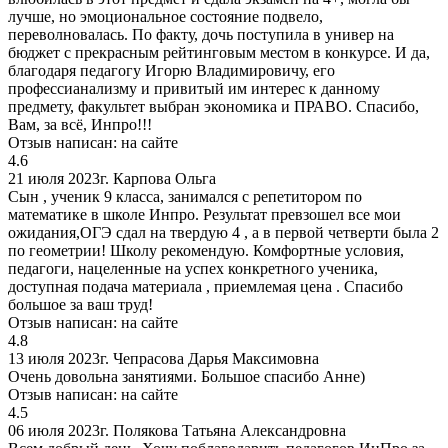
лучше, но эмоциональное состояние подвело,
переволновалась. По факту, дочь поступила в универ на
бюджет с прекрасным рейтинговым местом в конкурсе. И да,
благодаря педагогу Игорю Владимировичу, его
профессианализму и привитый им интерес к данному
предмету, факультет выбран экономика и ПРАВО. Спасибо,
Вам, за всё, Инпро!!!
Отзыв написан:
на сайте
4.6
21 июля 2023г.
Карпова Ольга
Сын , ученик 9 класса, занимался с репетитором по
математике в школе Инпро. Результат превзошел все мои
ожидания,ОГЭ сдал на твердую 4 , а в первой четверти была 2
по геометрии! Школу рекомендую. Комфортные условия,
педагоги, нацеленные на успех конкретного ученика,
доступная подача материала , приемлемая цена . Спасибо
большое за ваш труд!
Отзыв написан:
на сайте
4.8
13 июля 2023г.
Чепрасова Дарья Максимовна
Очень довольна занятиями. Большое спасибо Анне)
Отзыв написан:
на сайте
4.5
06 июля 2023г.
Полякова Татьяна Александровна