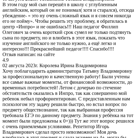
В этом году мой сын перешёл в школу с углубленным
английским, который он не понимал( хотя и старался), отсюда
убеждение- « это ну очень сложный язык и я совсем никогда
его не пойму». Чтобы решить эту проблему, я обратилась в
центр «Инпро» и не ошиблась!!! Наш педагог Филлип
Олегович за очень короткий срок сумел не только подтянуть
сына по предмету, но и влюбить в этот язык, показать что
изучение английского не только нужно, а ещё легко и
интересно!!! Прекраснейший педагог!!!! Спасибо!!!!
Отзыв написан:
на сайте
4.9
02 августа 2023г.
Королева Ирина Владимировна
Хочу поблагодарить администратора Татьяну Владимировну
за профессиональную и качественную работу! Были учтены
все самые важные моменты, от финансовой возможности, до
временных потребностей! Летом с дочерью по стечение
обстоятельств оказались в Инпро, так как совершенно мой
ребенок небыл профориентирован. С предоставленным нам
психологом эту задачу решили быстро, но встал вопрос по
предмету обществознание, так как выбранная профессия
требовала ЕГЭ по данному предмету. Знания у ребёнка на тот
момент были предложены к 0+))) Тут же этот вопрос решился
с очень приемлемым условиями. Репетитор Игорь
Владимирович сделал просто невозможное! Моя дочь
влюбилась в этот предмет и сдала экзамен на 4+, могла бы