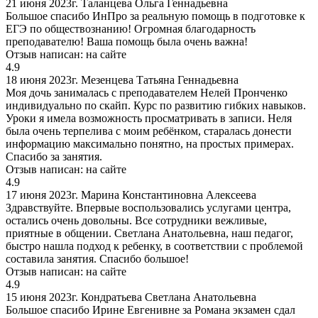
21 июня 2023г.
Таланцева Ольга Геннадьевна
Большое спасибо ИнПро за реальную помощь в подготовке к
ЕГЭ по обществознанию! Огромная благодарность
преподавателю! Ваша помощь была очень важна!
Отзыв написан:
на сайте
4.9
18 июня 2023г.
Мезенцева Татьяна Геннадьевна
Моя дочь занималась с преподавателем Нелей Пронченко
индивидуально по скайп. Курс по развитию гибких навыков.
Уроки я имела возможность просматривать в записи. Неля
была очень терпелива с моим ребёнком, старалась донести
информацию максимально понятно, на простых примерах.
Спасибо за занятия.
Отзыв написан:
на сайте
4.9
17 июня 2023г.
Марина Константиновна Алексеева
Здравствуйте. Впервые воспользовались услугами центра,
остались очень довольны. Все сотрудники вежливые,
приятные в общении. Светлана Анатольевна, наш педагог,
быстро нашла подход к ребенку, в соответствии с проблемой
составила занятия. Спасибо большое!
Отзыв написан:
на сайте
4.9
15 июня 2023г.
Кондратьева Светлана Анатольевна
Большое спасибо Ирине Евгенивне за Романа экзамен сдал