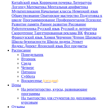
Китайский язык
Коррекция почерка
Литература
Логопед
Математика
Ментальная арифметика
Мультипликация
Начальные классы
Немецкий язык
Обществознание
Ораторское мастерство
Подготовка к
школе
Программирование
Профориентация
Психолог
Развитие памяти
Раннее развитие
Рисование
Робототехника
Русский язык
Русский и литература
Скорочтение
Таргетированная реклама ВК
Физика
Французский язык
Химия
Черчение
Чтение
Шахматы
Школа безопасности
Школа лидера
Этикет
Яндекс.Директ
Японский язык
Все предметы
Расписание
Понедельник
Вторник
Среда
Четверг
Пятница
Суббота
Воскресенье
(сегодня)
Цены
На репетиторство, курсы, развивающие
программы
На тьюторство для студентов по дипломным,
курсовым
Отзывы