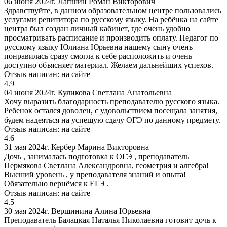
06 июня 2024г.
Лапшин Роман Викторович
Здравствуйте, в данном образовательном центре пользовались
услугами репититора по русскому языку. На ребёнка на сайте
центра был создан личный кабинет, где очень удобно
просматривать расписание и производить оплату. Педагог по
русскому языку Юлиана Юрьевна нашему сыну очень
понравилась сразу смогла к себе расположить и очень
доступно объясняет материал. Желаем дальнейших успехов.
Отзыв написан:
на сайте
4.9
04 июня 2024г.
Куликова Светлана Анатольевна
Хочу выразить благодарность преподавателю русского языка.
Ребенок остался доволен, с удовольствием посещала занятия,
будем надеяться на успешую сдачу ОГЭ по данному предмету.
Отзыв написан:
на сайте
4.6
31 мая 2024г.
Кербер Марина Викторовна
Дочь , занималась подготовка к ОГЭ , преподаватель
Пермякова Светлана Александровна, геометрия и алгебра!
Высший уровень , у преподавателя знаний и опыта!
Обязательно вернёмся к ЕГЭ .
Отзыв написан:
на сайте
4.5
30 мая 2024г.
Вершинина Алина Юрьевна
Преподаватель Балацкая Наталья Николаевна готовит дочь к