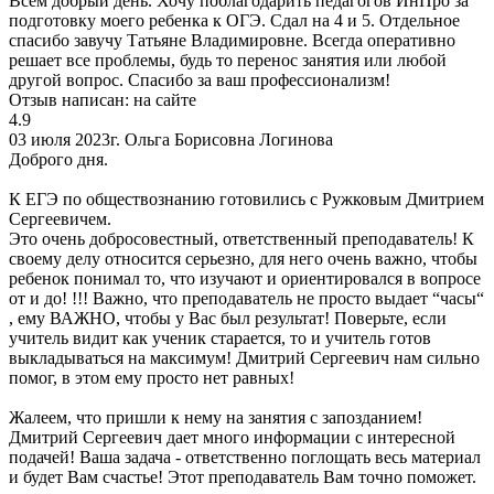
Всем добрый день. Хочу поблагодарить педагогов ИнПро за
подготовку моего ребенка к ОГЭ. Сдал на 4 и 5. Отдельное
спасибо завучу Татьяне Владимировне. Всегда оперативно
решает все проблемы, будь то перенос занятия или любой
другой вопрос. Спасибо за ваш профессионализм!
Отзыв написан:
на сайте
4.9
03 июля 2023г.
Ольга Борисовна Логинова
Доброго дня.
К ЕГЭ по обществознанию готовились с Ружковым Дмитрием
Сергеевичем.
Это очень добросовестный, ответственный преподаватель! К
своему делу относится серьезно, для него очень важно, чтобы
ребенок понимал то, что изучают и ориентировался в вопросе
от и до! !!! Важно, что преподаватель не просто выдает “часы“
, ему ВАЖНО, чтобы у Вас был результат! Поверьте, если
учитель видит как ученик старается, то и учитель готов
выкладываться на максимум! Дмитрий Сергеевич нам сильно
помог, в этом ему просто нет равных!
Жалеем, что пришли к нему на занятия с запозданием!
Дмитрий Сергеевич дает много информации с интересной
подачей! Ваша задача - ответственно поглощать весь материал
и будет Вам счастье! Этот преподаватель Вам точно поможет.