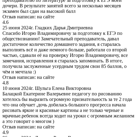
преподавателю по литературе за подготовку к ЕГЭ моей
дочери. В результате занятий всего за несколько месяцев
экзамен был сдан на высокий балл
Отзыв написан:
на сайте
4.6
25 июня 2024г.
Гладких Дарья Дмитриевна
Спасибо Игорю Владимировичу за подготовку к ЕГЭ по
обществознанию! Замечательный преподаватель, давал
достаточное количество домашнего задания, я старалась
выполнять всё и даже немного больше, работали со второй
частью, сдавали её на проверку Игорю Владимировичу, все
замечания, исправления я старалась запоминать. В итоге,
получила заслуженные усердным трудом свои 85 баллов, о
чём и мечтала :)
Отзыв написан:
на сайте
4.8
10 июня 2024г.
Шульга Елена Викторовна
Балацкой Екатерине Валерьевне педагогу по рисованию
хотелось бы выразить огромную признательность за те 2 года
что она обучает ,дочь добилась большого прогресса начала
рисовать яркие и красивые картины а не только черные и
мрачные.ребенок всегда ходит на уроки с огромным желанием
а это говорит о многом )
Отзыв написан:
на сайте
4.9