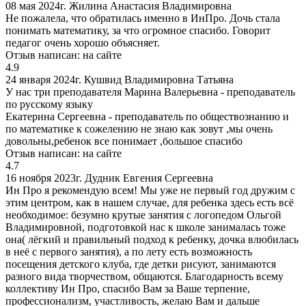
08 мая 2024г.
Жилина Анастасия Владимировна
Не пожалела, что обратилась именно в ИнПро. Дочь стала
понимать математику, за что огромное спасибо. Говорит
педагог очень хорошо объясняет.
Отзыв написан:
на сайте
4.9
24 января 2024г.
Кушвид Владимировна Татьяна
У нас три преподавателя Марина Валерьевна - преподаватель
по русскому языку
Екатерина Сергеевна - преподаватель по обществознанию и
по математике к сожелению не знаю как зовут ,мы очень
довольны,ребенок все понимает ,большое спасибо
Отзыв написан:
на сайте
4.7
16 ноября 2023г.
Дудник Евгения Сергеевна
Ин Про я рекомендую всем! Мы уже не первый год дружим с
этим центром, как в нашем случае, для ребенка здесь есть всё
необходимое: безумно крутые занятия с логопедом Ольгой
Владимировной, подготовкой нас к школе занималась тоже
она( лёгкий и правильный подход к ребенку, дочка влюбилась
в неё с первого занятия), а по лету есть возможность
посещения детского клуба, где детки рисуют, занимаются
разного вида творчеством, общаются. Благодарность всему
коллективу Ин Про, спасибо Вам за Ваше терпение,
профессионализм, участливость, желаю Вам и дальше