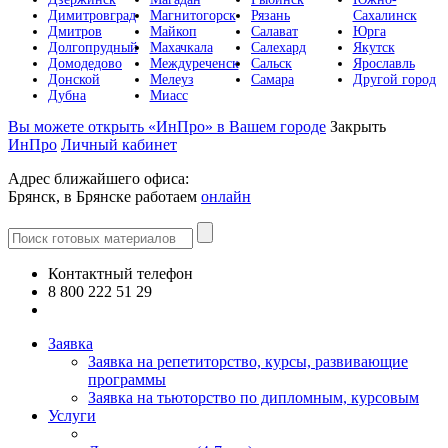
Димитровград
Магнитогорск
Рязань
Сахалинск
Дмитров
Майкоп
Салават
Юрга
Долгопрудный
Махачкала
Салехард
Якутск
Домодедово
Междуреченск
Сальск
Ярославль
Донской
Мелеуз
Самара
Другой город
Дубна
Миасс
Вы можете открыть «ИнПро» в Вашем городе
Закрыть
ИнПро
Личный кабинет
Адрес ближайшего офиса:
Брянск, в Брянске работаем
онлайн
Контактный телефон
8 800 222 51 29
Все контакты
Заявка
Заявка на репетиторство, курсы, развивающие
программы
Заявка на тьюторство по дипломным, курсовым
Услуги