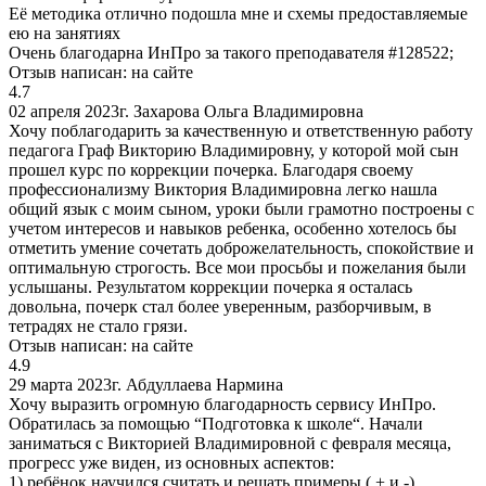
Её методика отлично подошла мне и схемы предоставляемые
ею на занятиях
Очень благодарна ИнПро за такого преподавателя #128522;
Отзыв написан:
на сайте
4.7
02 апреля 2023г.
Захарова Ольга Владимировна
Хочу поблагодарить за качественную и ответственную работу
педагога Граф Викторию Владимировну, у которой мой сын
прошел курс по коррекции почерка. Благодаря своему
профессионализму Виктория Владимировна легко нашла
общий язык с моим сыном, уроки были грамотно построены с
учетом интересов и навыков ребенка, особенно хотелось бы
отметить умение сочетать доброжелательность, спокойствие и
оптимальную строгость. Все мои просьбы и пожелания были
услышаны. Результатом коррекции почерка я осталась
довольна, почерк стал более уверенным, разборчивым, в
тетрадях не стало грязи.
Отзыв написан:
на сайте
4.9
29 марта 2023г.
Абдуллаева Нармина
Хочу выразить огромную благодарность сервису ИнПро.
Обратилась за помощью “Подготовка к школе“. Начали
заниматься с Викторией Владимировной с февраля месяца,
прогресс уже виден, из основных аспектов:
1) ребёнок научился считать и решать примеры ( + и -)