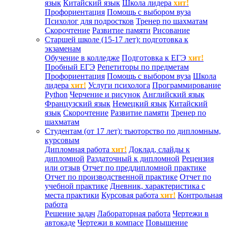
язык
Китайский язык
Школа лидера
хит!
Профориентация
Помощь с выбором вуза
Психолог для подростков
Тренер по шахматам
Скорочтение
Развитие памяти
Рисование
Старшей школе (15-17 лет): подготовка к
экзаменам
Обучение в колледже
Подготовка к ЕГЭ
хит!
Пробный ЕГЭ
Репетиторы по предметам
Профориентация
Помощь с выбором вуза
Школа
лидера
хит!
Услуги психолога
Программирование
Python
Черчение и рисунок
Английский язык
Французский язык
Немецкий язык
Китайский
язык
Скорочтение
Развитие памяти
Тренер по
шахматам
Студентам (от 17 лет): тьюторство по дипломным,
курсовым
Дипломная работа
хит!
Доклад, слайды к
дипломной
Раздаточный к дипломной
Рецензия
или отзыв
Отчет по преддипломной практике
Отчет по производственной практике
Отчет по
учебной практике
Дневник, характеристика с
места практики
Курсовая работа
хит!
Контрольная
работа
Решение задач
Лабораторная работа
Чертежи в
автокаде
Чертежи в компасе
Повышение