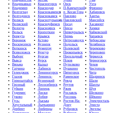
Владикавказ
Красногорск
Орск
Ухта
Владимир
Краснодар
П-Камчатский
Фрязино
Волгоград
Краснокаменск
п. Косая Гора
Хабаровск
Волгодонск
Краснокамск
Павлово
Ханты-
Волжск
Краснотурьинск
Павловский
Мансийск
Волжский
Красноуфимск
Посад
Хасавюрт
Вологда
Красноярск
Пенза
Химки
Вольск
Кропоткин
Первоуральск
Чайковский
Воркута
Крымск
Пермь
Чапаевск
Воронеж
Кстово
Петрозаводск
Чебоксары
Воскресенск
Кузнецк
Подольск
Челябинск
Воткинск
Кумертау
Полевской
Черемхово
Всеволожск
Кунгур
Прокопьевск
Череповец
Выборг
Курган
Прохладный
Черкесск
Выкса
Курск
Псков
Черногорск
Вязьма
Кызыл
Путилково
Чехов
Гатчина
Лабинск
Пушкино
Чистополь
Геленджик
Лениногорск
Пятигорск
Чита
Глазов
Ленинск-
Раменское
Шадринск
Горноалтайск
Кузнецкий
Ревда
Шали
Грозный
Лесосибирск
Реутов
Шахты
Губкин
Липецк
Ржев
Шуя
Гудермес
Лиски
Рославль
Щелкино
Гуково
Лобня
Россошь
Щёкино
Гусь-
Лысьва
Ростов-На-
Электросталь
Хрустальный
Лыткарино
Дону
Элиста
Дербент
Люберцы
Рубцовск
Энгельс
Дзержинск
Магадан
Рыбинск
Южно-