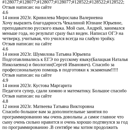
#128077;#128077;#128077;#128077;#128522;#128522;#128522;
Отзыв написан:
на сайте
4.6
14 июня 2023г.
Кривилева Мирослава Валериевна
Хочу выразить благодарность Чекалиной Юлиане Юрьевне,
преподавателю русского языка. Мой сын, Андрей, занимался
меньше года, но результат сразу был виден. Написал ОГЭ на
четверку, учитывая, что учился всегда на слабую тройку.
Отзыв написан:
на сайте
4.6
14 июня 2023г.
Шумилова Татьяна Юрьевпа
Подготавливались к ЕГЭ по русскому языку(Балацкая Наталья
Николаевна) и биологии(Сергей Иванович). Спасибо за
профессиональную помощь в подготовки к экзаменам!!!!!
Отзыв написан:
на сайте
4.9
14 июня 2023г.
Кустова Маргарита
Педагоги супер, сдали химию и математику. Большое спасибо
Отзыв написан:
на сайте
4.8
12 июня 2023г.
Матвеева Татьяна Викторовна
Спасибо большое вам за дополнительные занятия по
программированию мы очень довольны ,а самое главное что
сыну очень сильно нравится и очень хорошо подтянулся за год
по программированию .В сентябре мы хотим продолжить