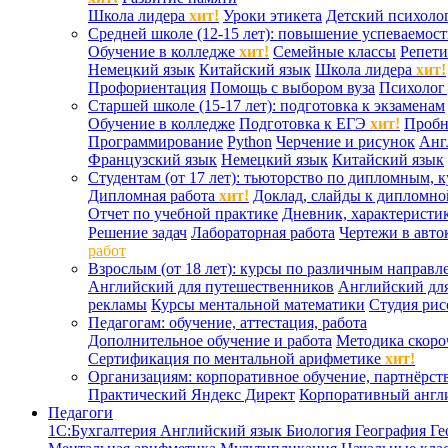
Школа лидера
хит!
Уроки этикета
Детский психоло
Средней школе (12-15 лет): повышение успеваемос
Обучение в колледже
хит!
Семейные классы
Репети
Немецкий язык
Китайский язык
Школа лидера
хит!
Профориентация
Помощь с выбором вуза
Психолог 
Старшей школе (15-17 лет): подготовка к экзаменам
Обучение в колледже
Подготовка к ЕГЭ
хит!
Проб
Программирование
Python
Черчение и рисунок
Анг
Французский язык
Немецкий язык
Китайский язык
Студентам (от 17 лет): тьюторство по дипломным, 
Дипломная работа
хит!
Доклад, слайды к дипломно
Отчет по учебной практике
Дневник, характеристик
Решение задач
Лабораторная работа
Чертежи в авто
работ
Взрослым (от 18 лет): курсы по различным направл
Английский для путешественников
Английский дл
рекламы
Курсы ментальной математики
Студия ри
Педагогам: обучение, аттестация, работа
Дополнительное обучение и работа
Методика скоро
Сертификация по ментальной арифметике
хит!
Организациям: корпоративное обучение, партнёрст
Практический Яндекс Директ
Корпоративный англ
Педагоги
1С:Бухгалтерия
Английский язык
Биология
География
Ге