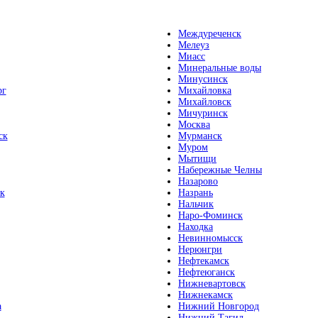
Междуреченск
Мелеуз
Миасс
Минеральные воды
Минусинск
рг
Михайловка
Михайловск
Мичуринск
Москва
ск
Мурманск
Муром
Мытищи
Набережные Челны
Назарово
к
Назрань
Нальчик
Наро-Фоминск
Находка
Невинномысск
Нерюнгри
Нефтекамск
Нефтеюганск
Нижневартовск
Нижнекамск
а
Нижний Новгород
Нижний Тагил