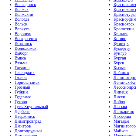
Волгодонск
Краснокаме
Волжск
Краснокамс
Волжский
Краснотурь
Вологда
Красноуфим
Вольск
Красноярск
Воркута
Кропоткин
Воронеж
Крымск
Воскресенск
Кстово
Воткинск
Кузнецк
Всеволожск
Кумертау
Выборг
Кунгур
Выкса
Курган
Вязьма
Курск
Гатчина
Кызыл
Геленджик
Лабинск
Глазов
Лениногорс
Горноалтайск
Ленинск-Ку
Грозный
Лесосибирс
Губкин
Липецк
Гудермес
Лиски
Гуково
Лобня
Гусь-Хрустальный
Лысьва
Дербент
Лыткарино
Дзержинск
Люберцы
Димитровград
Магадан
Дмитров
Магнитогор
Долгопрудный
Майкоп
Домодедово
Махачкала