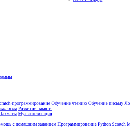
граммы
cratch-программирование
Обучение чтению
Обучение письму
Ло
ихологом
Развитие памяти
Шахматы
Мультипликация
мощь с домашним заданием
Программирование
Python
Scratch
М