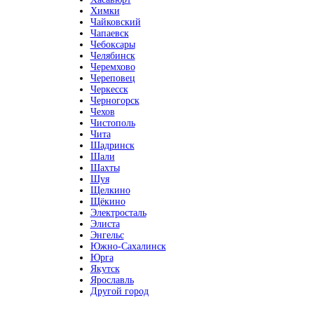
Химки
Чайковский
Чапаевск
Чебоксары
Челябинск
Черемхово
Череповец
Черкесск
Черногорск
Чехов
Чистополь
Чита
Шадринск
Шали
Шахты
Шуя
Щелкино
Щёкино
Электросталь
Элиста
Энгельс
Южно-Сахалинск
Юрга
Якутск
Ярославль
Другой город