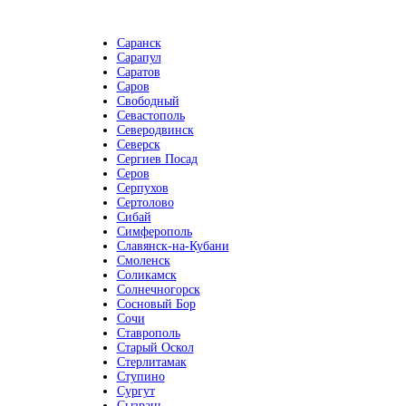
Саранск
Сарапул
Саратов
Саров
Свободный
Севастополь
Северодвинск
Северск
Сергиев Посад
Серов
Серпухов
Сертолово
Сибай
Симферополь
Славянск-на-Кубани
Смоленск
Соликамск
Солнечногорск
Сосновый Бор
Сочи
Ставрополь
Старый Оскол
Стерлитамак
Ступино
Сургут
Сызрань