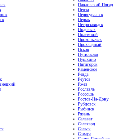
нск
Павловский Посад
к
Пенза
инск
Первоуральск
ск
Пермь
Петрозаводск
Подольск
Полевской
Прокопьевск
Прохладный
Псков
Путилково
Пушкино
Пятигорск
Раменское
Ревда
к
Реутов
знецкий
Ржев
к
Рославль
Россошь
Ростов-На-Дону
Рубцовск
Рыбинск
Рязань
Салават
Салехард
ск
Сальск
Самара
Санкт-Петербург