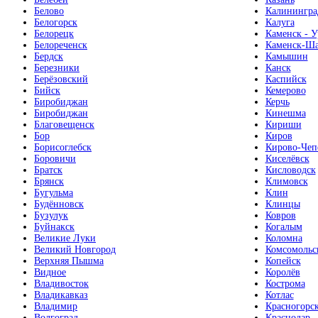
Белово
Калинингра
Белогорск
Калуга
Белорецк
Каменск - У
Белореченск
Каменск-Ша
Бердск
Камышин
Березники
Канск
Берёзовский
Каспийск
Бийск
Кемерово
Биробиджан
Керчь
Биробиджан
Кинешма
Благовещенск
Кириши
Бор
Киров
Борисоглебск
Кирово-Чеп
Боровичи
Киселёвск
Братск
Кисловодск
Брянск
Климовск
Бугульма
Клин
Будённовск
Клинцы
Бузулук
Ковров
Буйнакск
Когалым
Великие Луки
Коломна
Великий Новгород
Комсомольс
Верхняя Пышма
Копейск
Видное
Королёв
Владивосток
Кострома
Владикавказ
Котлас
Владимир
Красногорс
Волгоград
Краснодар