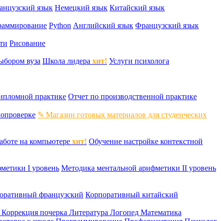
анцузский язык
Немецкий язык
Китайский язык
раммирование
Python
Английский язык
Французский язык
ти
Рисование
ыбором вуза
Школа лидера
хит!
Услуги психолога
дипломной практике
Отчет по производственной практике
мопроверке
✎ Магазин готовых материалов для студенческих
аботе на компьютере
хит!
Обучение настройке контекстной
метики I уровень
Методика ментальной арифметики II уровень
оративный французский
Корпоративный китайский
к
Коррекция почерка
Литература
Логопед
Математика