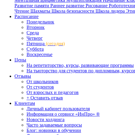
Ментальная арифметика
Мультипликация
Начальные кла
Развитие памяти
Раннее развитие
Рисование
Робототехн
Чтение
Шахматы
Школа безопасности
Школа лидера
Эти
Расписание
Понедельник
Вторник
Среда
Четверг
Пятница
(сегодня)
Суббота
Воскресенье
Цены
На репетиторство, курсы, развивающие программы
На тьюторство для студентов по дипломным, курс
Отзывы
От школьников
От студентов
От взрослых и педагогов
+ Оставить отзыв
Клиентам
Личный кабинет пользователя
Информация о сервисе «ИнПро» ®
Новости холдинга
Часто задаваемые вопросы
Блог: новинки в обучении