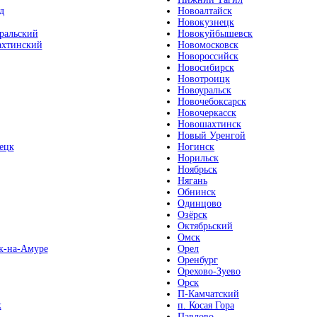
д
Новоалтайск
Новокузнецк
ральский
Новокуйбышевск
хтинский
Новомосковск
Новороссийск
Новосибирск
Новотроицк
Новоуральск
Новочебоксарск
Новочеркасск
Новошахтинск
Новый Уренгой
ецк
Ногинск
Норильск
Ноябрьск
Нягань
Обнинск
Одинцово
Озёрск
Октябрьский
Омск
к-на-Амуре
Орел
Оренбург
Орехово-Зуево
Орск
П-Камчатский
к
п. Косая Гора
Павлово