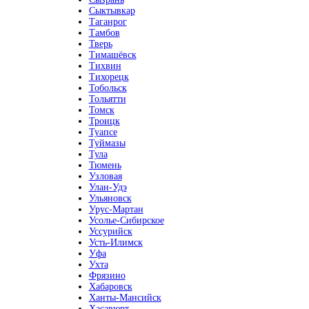
Сыктывкар
Таганрог
Тамбов
Тверь
Тимашёвск
Тихвин
Тихорецк
Тобольск
Тольятти
Томск
Троицк
Туапсе
Туймазы
Тула
Тюмень
Узловая
Улан-Удэ
Ульяновск
Урус-Мартан
Усолье-Сибирское
Уссурийск
Усть-Илимск
Уфа
Ухта
Фрязино
Хабаровск
Ханты-Мансийск
Хасавюрт