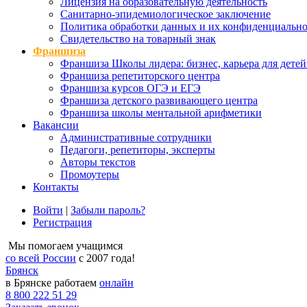
Лицензия на образовательную деятельность
Санитарно-эпидемиологическое заключение
Политика обработки данных и их конфиденциально
Свидетельство на товарный знак
Франшиза
Франшиза Школы лидера: бизнес, карьера для детей
Франшиза репетиторского центра
Франшиза курсов ОГЭ и ЕГЭ
Франшиза детского развивающего центра
Франшиза школы ментальной арифметики
Вакансии
Административные сотрудники
Педагоги, репетиторы, эксперты
Авторы текстов
Промоутеры
Контакты
Войти
|
Забыли пароль?
Регистрация
Мы помогаем учащимся
со всей России
с 2007 года!
Брянск
в Брянске работаем
онлайн
8 800 222 51 29