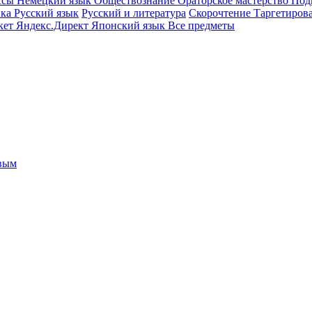
ссы
Немецкий язык
Обществознание
Ораторское мастерство
Под
ика
Русский язык
Русский и литература
Скорочтение
Таргетиров
кет
Яндекс.Директ
Японский язык
Все предметы
овым