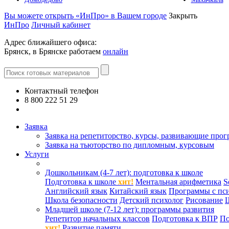
Вы можете открыть «ИнПро» в Вашем городе
Закрыть
ИнПро
Личный кабинет
Адрес ближайшего офиса:
Брянск, в Брянске работаем
онлайн
Контактный телефон
8 800 222 51 29
Все контакты
Заявка
Заявка на репетиторство, курсы, развивающие про
Заявка на тьюторство по дипломным, курсовым
Услуги
Дошкольникам (4-7 лет): подготовка к школе
Подготовка к школе
хит!
Ментальная арифметика
S
Английский язык
Китайский язык
Программы с пс
Школа безопасности
Детский психолог
Рисование
Младшей школе (7-12 лет): программы развития
Репетитор начальных классов
Подготовка к ВПР
По
хит!
Развитие памяти