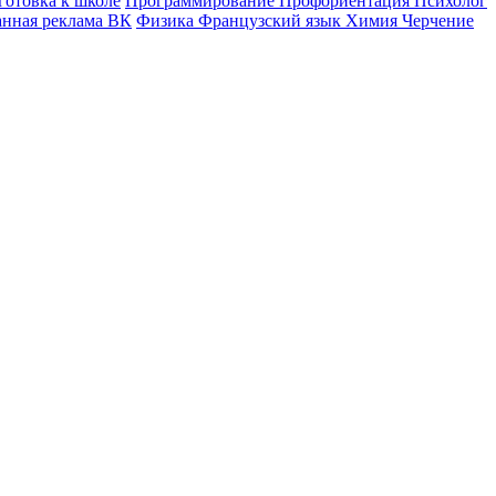
готовка к школе
Программирование
Профориентация
Психолог
анная реклама ВК
Физика
Французский язык
Химия
Черчение