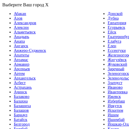
Выберите Ваш город
X
Абакан
Донской
Азов
Дубна
Александров
Евпатория
Алексин
Егорьевск
Альметьевск
Ейск
Анадырь
Екатеринбу
Анапа
Елабуга
Ангарск
Елец
Анжеро-Судженск
Ессентуки
Апатиты
Железногор
Арзамас
Жигулёвск
Армавир
Жуковский
Арсеньев
Заречный
Артем
Зеленогорск
Архангельск
Зеленодольс
Асбест
Златоуст
Астрахань
Иваново
Ачинск
Ивантеевка
Балаково
Ижевск
Балахна
Избербаш
Балашиха
Иркутск
Балашов
Искитим
Барнаул
Ишим
Батайск
Ишимбай
Белгород
Йошкар-Ол
Белебей
Казань