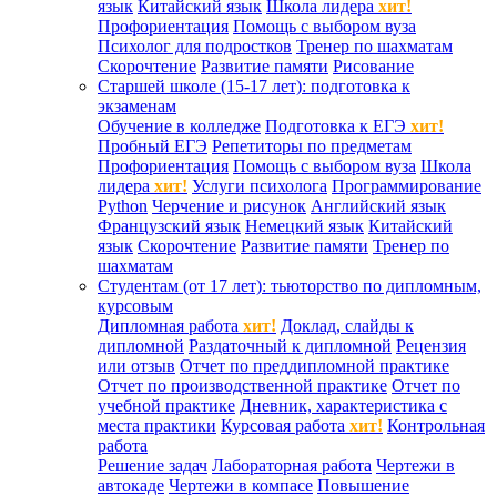
язык
Китайский язык
Школа лидера
хит!
Профориентация
Помощь с выбором вуза
Психолог для подростков
Тренер по шахматам
Скорочтение
Развитие памяти
Рисование
Старшей школе (15-17 лет): подготовка к
экзаменам
Обучение в колледже
Подготовка к ЕГЭ
хит!
Пробный ЕГЭ
Репетиторы по предметам
Профориентация
Помощь с выбором вуза
Школа
лидера
хит!
Услуги психолога
Программирование
Python
Черчение и рисунок
Английский язык
Французский язык
Немецкий язык
Китайский
язык
Скорочтение
Развитие памяти
Тренер по
шахматам
Студентам (от 17 лет): тьюторство по дипломным,
курсовым
Дипломная работа
хит!
Доклад, слайды к
дипломной
Раздаточный к дипломной
Рецензия
или отзыв
Отчет по преддипломной практике
Отчет по производственной практике
Отчет по
учебной практике
Дневник, характеристика с
места практики
Курсовая работа
хит!
Контрольная
работа
Решение задач
Лабораторная работа
Чертежи в
автокаде
Чертежи в компасе
Повышение