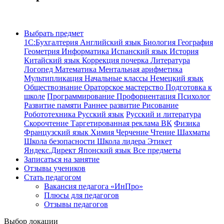
Выбрать предмет
1С:Бухгалтерия
Английский язык
Биология
География
Геометрия
Информатика
Испанский язык
История
Китайский язык
Коррекция почерка
Литература
Логопед
Математика
Ментальная арифметика
Мультипликация
Начальные классы
Немецкий язык
Обществознание
Ораторское мастерство
Подготовка к
школе
Программирование
Профориентация
Психолог
Развитие памяти
Раннее развитие
Рисование
Робототехника
Русский язык
Русский и литература
Скорочтение
Таргетированная реклама ВК
Физика
Французский язык
Химия
Черчение
Чтение
Шахматы
Школа безопасности
Школа лидера
Этикет
Яндекс.Директ
Японский язык
Все предметы
Записаться на занятие
Отзывы учеников
Стать педагогом
Вакансия педагога «ИнПро»
Плюсы для педагогов
Отзывы педагогов
Выбор локации