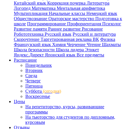
Китайский язык
Коррекция почерка
Литература
Логопед
Математика
Ментальная арифметика
Мультипликация
Начальные классы
Немецкий язык
Обществознание
Ораторское мастерство
Подготовка к
школе
Программирование
Профориентация
Психолог
Развитие памяти
Раннее развитие
Рисование
Робототехника
Русский язык
Русский и литература
Скорочтение
Таргетированная реклама ВК
Физика
Французский язык
Химия
Черчение
Чтение
Шахматы
Школа безопасности
Школа лидера
Этикет
Яндекс.Директ
Японский язык
Все предметы
Расписание
Понедельник
Вторник
Среда
Четверг
Пятница
Суббота
(сегодня)
Воскресенье
Цены
На репетиторство, курсы, развивающие
программы
На тьюторство для студентов по дипломным,
курсовым
Отзывы