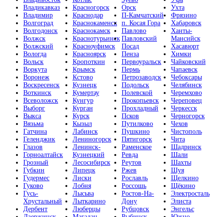
Владикавказ
Красногорск
Орск
Ухта
Владимир
Краснодар
П-Камчатский
Фрязино
Волгоград
Краснокаменск
п. Косая Гора
Хабаровск
Волгодонск
Краснокамск
Павлово
Ханты-
Волжск
Краснотурьинск
Павловский
Мансийск
Волжский
Красноуфимск
Посад
Хасавюрт
Вологда
Красноярск
Пенза
Химки
Вольск
Кропоткин
Первоуральск
Чайковский
Воркута
Крымск
Пермь
Чапаевск
Воронеж
Кстово
Петрозаводск
Чебоксары
Воскресенск
Кузнецк
Подольск
Челябинск
Воткинск
Кумертау
Полевской
Черемхово
Всеволожск
Кунгур
Прокопьевск
Череповец
Выборг
Курган
Прохладный
Черкесск
Выкса
Курск
Псков
Черногорск
Вязьма
Кызыл
Путилково
Чехов
Гатчина
Лабинск
Пушкино
Чистополь
Геленджик
Лениногорск
Пятигорск
Чита
Глазов
Ленинск-
Раменское
Шадринск
Горноалтайск
Кузнецкий
Ревда
Шали
Грозный
Лесосибирск
Реутов
Шахты
Губкин
Липецк
Ржев
Шуя
Гудермес
Лиски
Рославль
Щелкино
Гуково
Лобня
Россошь
Щёкино
Гусь-
Лысьва
Ростов-На-
Электросталь
Хрустальный
Лыткарино
Дону
Элиста
Дербент
Люберцы
Рубцовск
Энгельс
Дзержинск
Магадан
Рыбинск
Южно-