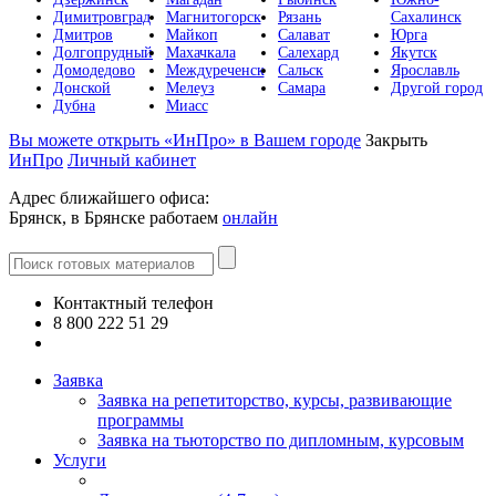
Димитровград
Магнитогорск
Рязань
Сахалинск
Дмитров
Майкоп
Салават
Юрга
Долгопрудный
Махачкала
Салехард
Якутск
Домодедово
Междуреченск
Сальск
Ярославль
Донской
Мелеуз
Самара
Другой город
Дубна
Миасс
Вы можете открыть «ИнПро» в Вашем городе
Закрыть
ИнПро
Личный кабинет
Адрес ближайшего офиса:
Брянск, в Брянске работаем
онлайн
Контактный телефон
8 800 222 51 29
Все контакты
Заявка
Заявка на репетиторство, курсы, развивающие
программы
Заявка на тьюторство по дипломным, курсовым
Услуги