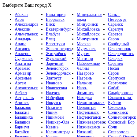
Выберите Ваш город
X
Абакан
Евпатория
Минеральные
Санкт-
Азов
Егорьевск
воды
Петербург
Александров
Ейск
Минусинск
Саранск
Алексин
Екатеринбург
Михайловка
Сарапул
Альметьевск
Елабуга
Михайловск
Саратов
Анадырь
Елец
Мичуринск
Саров
Анапа
Ессентуки
Москва
Свободный
Ангарск
Железногорск
Мурманск
Севастополь
Анжеро-
Жигулёвск
Муром
Северодвинск
Судженск
Жуковский
Мытищи
Северск
Апатиты
Заречный
Набережные
Сергиев
Арзамас
Зеленогорск
Челны
Посад
Армавир
Зеленодольск
Назарово
Серов
Арсеньев
Златоуст
Назрань
Серпухов
Артем
Иваново
Нальчик
Сертолово
Архангельск
Ивантеевка
Наро-
Сибай
Асбест
Ижевск
Фоминск
Симферополь
Астрахань
Избербаш
Находка
Славянск-на-
Ачинск
Иркутск
Невинномысск
Кубани
Балаково
Искитим
Нерюнгри
Смоленск
Балахна
Ишим
Нефтекамск
Соликамск
Балашиха
Ишимбай
Нефтеюганск
Солнечногорск
Балашов
Йошкар-Ола
Нижневартовск
Сосновый Бор
Барнаул
Казань
Нижнекамск
Сочи
Батайск
Калининград
Нижний
Ставрополь
Белгород
Калуга
Новгород
Старый Оскол