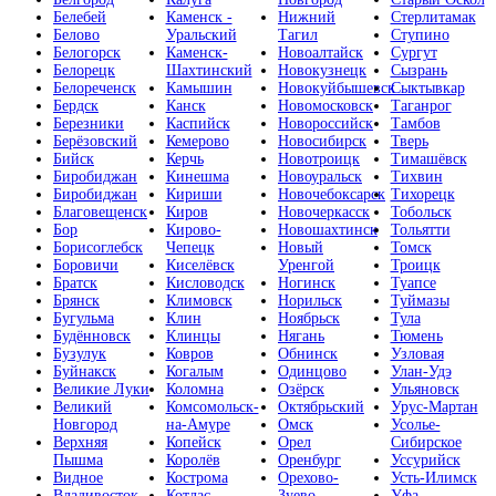
Белебей
Каменск -
Нижний
Стерлитамак
Белово
Уральский
Тагил
Ступино
Белогорск
Каменск-
Новоалтайск
Сургут
Белорецк
Шахтинский
Новокузнецк
Сызрань
Белореченск
Камышин
Новокуйбышевск
Сыктывкар
Бердск
Канск
Новомосковск
Таганрог
Березники
Каспийск
Новороссийск
Тамбов
Берёзовский
Кемерово
Новосибирск
Тверь
Бийск
Керчь
Новотроицк
Тимашёвск
Биробиджан
Кинешма
Новоуральск
Тихвин
Биробиджан
Кириши
Новочебоксарск
Тихорецк
Благовещенск
Киров
Новочеркасск
Тобольск
Бор
Кирово-
Новошахтинск
Тольятти
Борисоглебск
Чепецк
Новый
Томск
Боровичи
Киселёвск
Уренгой
Троицк
Братск
Кисловодск
Ногинск
Туапсе
Брянск
Климовск
Норильск
Туймазы
Бугульма
Клин
Ноябрьск
Тула
Будённовск
Клинцы
Нягань
Тюмень
Бузулук
Ковров
Обнинск
Узловая
Буйнакск
Когалым
Одинцово
Улан-Удэ
Великие Луки
Коломна
Озёрск
Ульяновск
Великий
Комсомольск-
Октябрьский
Урус-Мартан
Новгород
на-Амуре
Омск
Усолье-
Верхняя
Копейск
Орел
Сибирское
Пышма
Королёв
Оренбург
Уссурийск
Видное
Кострома
Орехово-
Усть-Илимск
Владивосток
Котлас
Зуево
Уфа