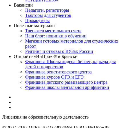
Вакансии
Педагоги, репетиторы
Тьюторы для студентов
Промоутеры
Полезные материалы
Тренажер ментального счета
Наш блог: новинки в обучении
Магазин готовых материалов для студенческих
работ
Рейтинг и отзывы о ВУЗах России
Откройте «ИнПро» ® в Брянске
Франшиза Школы лидера: бизнес, карьера для
детей и подростков
Франшиза репетиторского центра
Франшиза курсов ОГЭ и ЕГЭ
Франшиза детского развивающего центра
Франшиза школы ментальной арифметики
Лицензия на образовательную деятельность
серия 22Л01 №
0002491
© 2007-2026, ОГРН 1072223004699, ООО «ИнПро» ®