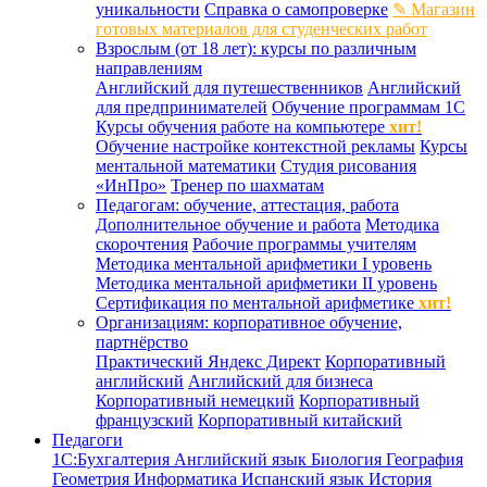
уникальности
Справка о самопроверке
✎ Магазин
готовых материалов для студенческих работ
Взрослым (от 18 лет): курсы по различным
направлениям
Английский для путешественников
Английский
для предпринимателей
Обучение программам 1С
Курсы обучения работе на компьютере
хит!
Обучение настройке контекстной рекламы
Курсы
ментальной математики
Студия рисования
«ИнПро»
Тренер по шахматам
Педагогам: обучение, аттестация, работа
Дополнительное обучение и работа
Методика
скорочтения
Рабочие программы учителям
Методика ментальной арифметики I уровень
Методика ментальной арифметики II уровень
Сертификация по ментальной арифметике
хит!
Организациям: корпоративное обучение,
партнёрство
Практический Яндекс Директ
Корпоративный
английский
Английский для бизнеса
Корпоративный немецкий
Корпоративный
французский
Корпоративный китайский
Педагоги
1С:Бухгалтерия
Английский язык
Биология
География
Геометрия
Информатика
Испанский язык
История