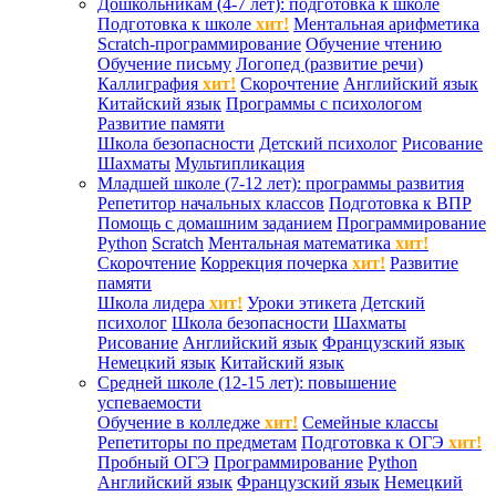
Дошкольникам (4-7 лет): подготовка к школе
Подготовка к школе
хит!
Ментальная арифметика
Scratch-программирование
Обучение чтению
Обучение письму
Логопед (развитие речи)
Каллиграфия
хит!
Скорочтение
Английский язык
Китайский язык
Программы с психологом
Развитие памяти
Школа безопасности
Детский психолог
Рисование
Шахматы
Мультипликация
Младшей школе (7-12 лет): программы развития
Репетитор начальных классов
Подготовка к ВПР
Помощь с домашним заданием
Программирование
Python
Scratch
Ментальная математика
хит!
Скорочтение
Коррекция почерка
хит!
Развитие
памяти
Школа лидера
хит!
Уроки этикета
Детский
психолог
Школа безопасности
Шахматы
Рисование
Английский язык
Французский язык
Немецкий язык
Китайский язык
Средней школе (12-15 лет): повышение
успеваемости
Обучение в колледже
хит!
Семейные классы
Репетиторы по предметам
Подготовка к ОГЭ
хит!
Пробный ОГЭ
Программирование
Python
Английский язык
Французский язык
Немецкий