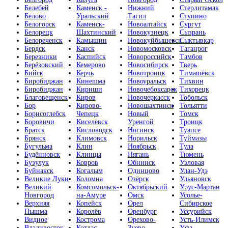
Белебей
Каменск -
Нижний
Стерлитамак
Белово
Уральский
Тагил
Ступино
Белогорск
Каменск-
Новоалтайск
Сургут
Белорецк
Шахтинский
Новокузнецк
Сызрань
Белореченск
Камышин
Новокуйбышевск
Сыктывкар
Бердск
Канск
Новомосковск
Таганрог
Березники
Каспийск
Новороссийск
Тамбов
Берёзовский
Кемерово
Новосибирск
Тверь
Бийск
Керчь
Новотроицк
Тимашёвск
Биробиджан
Кинешма
Новоуральск
Тихвин
Биробиджан
Кириши
Новочебоксарск
Тихорецк
Благовещенск
Киров
Новочеркасск
Тобольск
Бор
Кирово-
Новошахтинск
Тольятти
Борисоглебск
Чепецк
Новый
Томск
Боровичи
Киселёвск
Уренгой
Троицк
Братск
Кисловодск
Ногинск
Туапсе
Брянск
Климовск
Норильск
Туймазы
Бугульма
Клин
Ноябрьск
Тула
Будённовск
Клинцы
Нягань
Тюмень
Бузулук
Ковров
Обнинск
Узловая
Буйнакск
Когалым
Одинцово
Улан-Удэ
Великие Луки
Коломна
Озёрск
Ульяновск
Великий
Комсомольск-
Октябрьский
Урус-Мартан
Новгород
на-Амуре
Омск
Усолье-
Верхняя
Копейск
Орел
Сибирское
Пышма
Королёв
Оренбург
Уссурийск
Видное
Кострома
Орехово-
Усть-Илимск
Владивосток
Котлас
Зуево
Уфа