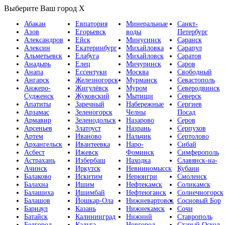
Выберите Ваш город
X
Абакан
Евпатория
Минеральные
Санкт-
Азов
Егорьевск
воды
Петербург
Александров
Ейск
Минусинск
Саранск
Алексин
Екатеринбург
Михайловка
Сарапул
Альметьевск
Елабуга
Михайловск
Саратов
Анадырь
Елец
Мичуринск
Саров
Анапа
Ессентуки
Москва
Свободный
Ангарск
Железногорск
Мурманск
Севастополь
Анжеро-
Жигулёвск
Муром
Северодвинск
Судженск
Жуковский
Мытищи
Северск
Апатиты
Заречный
Набережные
Сергиев
Арзамас
Зеленогорск
Челны
Посад
Армавир
Зеленодольск
Назарово
Серов
Арсеньев
Златоуст
Назрань
Серпухов
Артем
Иваново
Нальчик
Сертолово
Архангельск
Ивантеевка
Наро-
Сибай
Асбест
Ижевск
Фоминск
Симферополь
Астрахань
Избербаш
Находка
Славянск-на-
Ачинск
Иркутск
Невинномысск
Кубани
Балаково
Искитим
Нерюнгри
Смоленск
Балахна
Ишим
Нефтекамск
Соликамск
Балашиха
Ишимбай
Нефтеюганск
Солнечногорск
Балашов
Йошкар-Ола
Нижневартовск
Сосновый Бор
Барнаул
Казань
Нижнекамск
Сочи
Батайск
Калининград
Нижний
Ставрополь
Белгород
Калуга
Новгород
Старый Оскол