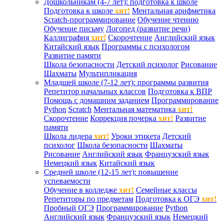
Дошкольникам (4-7 лет): подготовка к школе
Подготовка к школе
хит!
Ментальная арифметика
Scratch-программирование
Обучение чтению
Обучение письму
Логопед (развитие речи)
Каллиграфия
хит!
Скорочтение
Английский язык
Китайский язык
Программы с психологом
Развитие памяти
Школа безопасности
Детский психолог
Рисование
Шахматы
Мультипликация
Младшей школе (7-12 лет): программы развития
Репетитор начальных классов
Подготовка к ВПР
Помощь с домашним заданием
Программирование
Python
Scratch
Ментальная математика
хит!
Скорочтение
Коррекция почерка
хит!
Развитие
памяти
Школа лидера
хит!
Уроки этикета
Детский
психолог
Школа безопасности
Шахматы
Рисование
Английский язык
Французский язык
Немецкий язык
Китайский язык
Средней школе (12-15 лет): повышение
успеваемости
Обучение в колледже
хит!
Семейные классы
Репетиторы по предметам
Подготовка к ОГЭ
хит!
Пробный ОГЭ
Программирование
Python
Английский язык
Французский язык
Немецкий