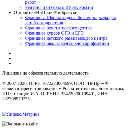
работ
Рейтинг и отзывы о ВУЗах России
Откройте «ИнПро» ® в Брянске
Франшиза Школы лидера: бизнес, карьера для
детей и подростков
Франшиза репетиторского центра
Франшиза курсов ОГЭ и ЕГЭ
Франшиза детского развивающего центра
Франшиза школы ментальной арифметики
Лицензия на образовательную деятельность
серия 22Л01 №
0002491
© 2007-2026, ОГРН 1072223004699, ООО «ИнПро» ®
является зарегистрированным Роспатентом товарным знаком.
ИП Странцов И.А. ОГРНИП 324220200109401, ИНН
222308979775.
Разработка сайтов
веб-студия «Rouks»