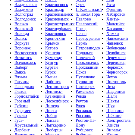
Владикавказ
Красногорск
Орск
Ухта
Владимир
Краснодар
П-Камчатский
Фрязино
Волгоград
Краснокаменск
п. Косая Гора
Хабаровск
Волгодонск
Краснокамск
Павлово
Ханты-
Волжск
Краснотурьинск
Павловский
Мансийск
Волжский
Красноуфимск
Посад
Хасавюрт
Вологда
Красноярск
Пенза
Химки
Вольск
Кропоткин
Первоуральск
Чайковский
Воркута
Крымск
Пермь
Чапаевск
Воронеж
Кстово
Петрозаводск
Чебоксары
Воскресенск
Кузнецк
Подольск
Челябинск
Воткинск
Кумертау
Полевской
Черемхово
Всеволожск
Кунгур
Прокопьевск
Череповец
Выборг
Курган
Прохладный
Черкесск
Выкса
Курск
Псков
Черногорск
Вязьма
Кызыл
Путилково
Чехов
Гатчина
Лабинск
Пушкино
Чистополь
Геленджик
Лениногорск
Пятигорск
Чита
Глазов
Ленинск-
Раменское
Шадринск
Горноалтайск
Кузнецкий
Ревда
Шали
Грозный
Лесосибирск
Реутов
Шахты
Губкин
Липецк
Ржев
Шуя
Гудермес
Лиски
Рославль
Щелкино
Гуково
Лобня
Россошь
Щёкино
Гусь-
Лысьва
Ростов-На-
Электросталь
Хрустальный
Лыткарино
Дону
Элиста
Дербент
Люберцы
Рубцовск
Энгельс
Дзержинск
Магадан
Рыбинск
Южно-