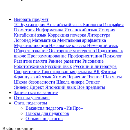
Выбрать предмет
1С:Бухгалтерия
Английский язык
Биология
География
Геометрия
Информатика
Испанский язык
История
Китайский язык
Коррекция почерка
Литература
Логопед
Математика
Ментальная арифметика
Мультипликация
Начальные классы
Немецкий язык
Обществознание
Ораторское мастерство
Подготовка к
школе
Программирование
Профориентация
Психолог
Развитие памяти
Раннее развитие
Рисование
Робототехника
Русский язык
Русский и литература
Скорочтение
Таргетированная реклама ВК
Физика
Французский язык
Химия
Черчение
Чтение
Шахматы
Школа безопасности
Школа лидера
Этикет
Яндекс.Директ
Японский язык
Все предметы
Записаться на занятие
Отзывы учеников
Стать педагогом
Вакансия педагога «ИнПро»
Плюсы для педагогов
Отзывы педагогов
Выбор локации