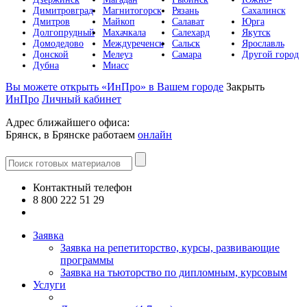
Димитровград
Магнитогорск
Рязань
Сахалинск
Дмитров
Майкоп
Салават
Юрга
Долгопрудный
Махачкала
Салехард
Якутск
Домодедово
Междуреченск
Сальск
Ярославль
Донской
Мелеуз
Самара
Другой город
Дубна
Миасс
Вы можете открыть «ИнПро» в Вашем городе
Закрыть
ИнПро
Личный кабинет
Адрес ближайшего офиса:
Брянск, в Брянске работаем
онлайн
Контактный телефон
8 800 222 51 29
Все контакты
Заявка
Заявка на репетиторство, курсы, развивающие
программы
Заявка на тьюторство по дипломным, курсовым
Услуги