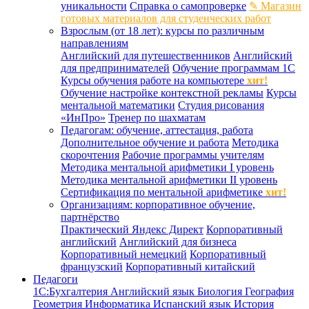
уникальности
Справка о самопроверке
✎ Магазин
готовых материалов для студенческих работ
Взрослым (от 18 лет): курсы по различным
направлениям
Английский для путешественников
Английский
для предпринимателей
Обучение программам 1С
Курсы обучения работе на компьютере
хит!
Обучение настройке контекстной рекламы
Курсы
ментальной математики
Студия рисования
«ИнПро»
Тренер по шахматам
Педагогам: обучение, аттестация, работа
Дополнительное обучение и работа
Методика
скорочтения
Рабочие программы учителям
Методика ментальной арифметики I уровень
Методика ментальной арифметики II уровень
Сертификация по ментальной арифметике
хит!
Организациям: корпоративное обучение,
партнёрство
Практический Яндекс Директ
Корпоративный
английский
Английский для бизнеса
Корпоративный немецкий
Корпоративный
французский
Корпоративный китайский
Педагоги
1С:Бухгалтерия
Английский язык
Биология
География
Геометрия
Информатика
Испанский язык
История