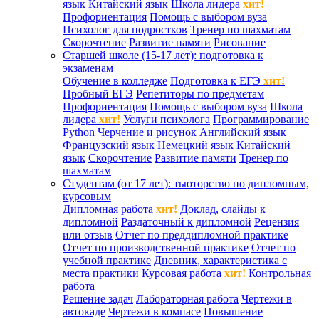
язык
Китайский язык
Школа лидера
хит!
Профориентация
Помощь с выбором вуза
Психолог для подростков
Тренер по шахматам
Скорочтение
Развитие памяти
Рисование
Старшей школе (15-17 лет): подготовка к
экзаменам
Обучение в колледже
Подготовка к ЕГЭ
хит!
Пробный ЕГЭ
Репетиторы по предметам
Профориентация
Помощь с выбором вуза
Школа
лидера
хит!
Услуги психолога
Программирование
Python
Черчение и рисунок
Английский язык
Французский язык
Немецкий язык
Китайский
язык
Скорочтение
Развитие памяти
Тренер по
шахматам
Студентам (от 17 лет): тьюторство по дипломным,
курсовым
Дипломная работа
хит!
Доклад, слайды к
дипломной
Раздаточный к дипломной
Рецензия
или отзыв
Отчет по преддипломной практике
Отчет по производственной практике
Отчет по
учебной практике
Дневник, характеристика с
места практики
Курсовая работа
хит!
Контрольная
работа
Решение задач
Лабораторная работа
Чертежи в
автокаде
Чертежи в компасе
Повышение