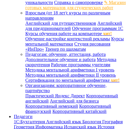
уникальности
Справка о самопроверке
✎ Магазин
готовых материалов для студенческих работ
Взрослым (от 18 лет): курсы по различным
направлениям
Английский для путешественников
Английский
для предпринимателей
Обучение программам 1С
Курсы обучения работе на компьютере
хит!
Обучение настройке контекстной рекламы
Курсы
ментальной математики
Студия рисования
«ИнПро»
Тренер по шахматам
Педагогам: обучение, аттестация, работа
Дополнительное обучение и работа
Методика
скорочтения
Рабочие программы учителям
Методика ментальной арифметики I уровень
Методика ментальной арифметики II уровень
Сертификация по ментальной арифметике
хит!
Организациям: корпоративное обучение,
партнёрство
Практический Яндекс Директ
Корпоративный
английский
Английский для бизнеса
Корпоративный немецкий
Корпоративный
французский
Корпоративный китайский
Педагоги
1С:Бухгалтерия
Английский язык
Биология
География
Геометрия
Информатика
Испанский язык
История