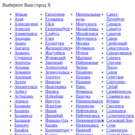
Выберите Ваш город
X
Абакан
Евпатория
Минеральные
Санкт-
Азов
Егорьевск
воды
Петербург
Александров
Ейск
Минусинск
Саранск
Алексин
Екатеринбург
Михайловка
Сарапул
Альметьевск
Елабуга
Михайловск
Саратов
Анадырь
Елец
Мичуринск
Саров
Анапа
Ессентуки
Москва
Свободный
Ангарск
Железногорск
Мурманск
Севастополь
Анжеро-
Жигулёвск
Муром
Северодвинск
Судженск
Жуковский
Мытищи
Северск
Апатиты
Заречный
Набережные
Сергиев
Арзамас
Зеленогорск
Челны
Посад
Армавир
Зеленодольск
Назарово
Серов
Арсеньев
Златоуст
Назрань
Серпухов
Артем
Иваново
Нальчик
Сертолово
Архангельск
Ивантеевка
Наро-
Сибай
Асбест
Ижевск
Фоминск
Симферополь
Астрахань
Избербаш
Находка
Славянск-на-
Ачинск
Иркутск
Невинномысск
Кубани
Балаково
Искитим
Нерюнгри
Смоленск
Балахна
Ишим
Нефтекамск
Соликамск
Балашиха
Ишимбай
Нефтеюганск
Солнечногорск
Балашов
Йошкар-Ола
Нижневартовск
Сосновый Бор
Барнаул
Казань
Нижнекамск
Сочи
Батайск
Калининград
Нижний
Ставрополь
Белгород
Калуга
Новгород
Старый Оскол