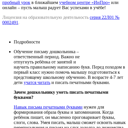
пробный урок
в ближайшем
учебном центре «ИнПро»
или
онлайн – пусть малыш радует Вас успехами в учёбе!
Лицензия на образовательную деятельность
серия 22Л01 №
0002491
.
Подробности
Обучение письму дошкольника –
ответственный период. Важно не
отпугнуть ребёнка от занятий и
научить правильному написанию букв. Перед походом в
первый класс нужно помочь малышу подготовиться к
предстоящему школьному обучению. В возрасте 4-7 лет
дети
учатся читать
и писать печатными буквами.
Зачем дошкольнику уметь писать печатными
буквами?
Навык письма печатными буквами
нужен для
формирования образа буквы и запоминания. Когда
ребёнок пишет, он мысленно проговаривает буквы,
слоги, слова. Умея писать, малыш сможет освоить навык
переписывания и письма на слух задолго до знакомства