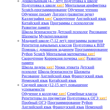
Дошкольникам (4-7 лет): подготовка к школе
Подготовка к школе
хит!
Ментальная арифметика
Scratch-программирование
Обучение чтению
Обучение письму
Логопед (развитие речи)
Каллиграфия
хит!
Скорочтение
Английский язык
Китайский язык
Программы с психологом
Развитие памяти
Школа безопасности
Детский психолог
Рисование
Шахматы
Мультипликация
Младшей школе (7-12 лет): программы развития
Репетитор начальных классов
Подготовка к ВПР
Помощь с домашним заданием
Программирование
Python
Scratch
Ментальная математика
хит!
Скорочтение
Коррекция почерка
хит!
Развитие
памяти
Школа лидера
хит!
Уроки этикета
Детский
психолог
Школа безопасности
Шахматы
Рисование
Английский язык
Французский язык
Немецкий язык
Китайский язык
Средней школе (12-15 лет): повышение
успеваемости
Обучение в колледже
хит!
Семейные классы
Репетиторы по предметам
Подготовка к ОГЭ
хит!
Пробный ОГЭ
Программирование
Python
Английский язык
Французский язык
Немецкий