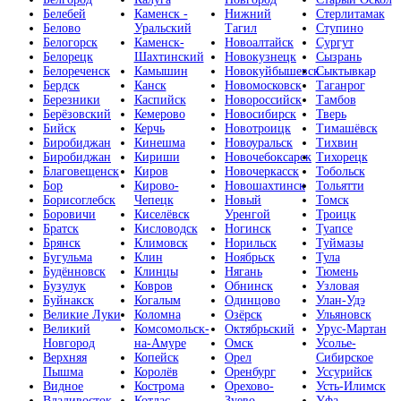
Белебей
Каменск -
Нижний
Стерлитамак
Белово
Уральский
Тагил
Ступино
Белогорск
Каменск-
Новоалтайск
Сургут
Белорецк
Шахтинский
Новокузнецк
Сызрань
Белореченск
Камышин
Новокуйбышевск
Сыктывкар
Бердск
Канск
Новомосковск
Таганрог
Березники
Каспийск
Новороссийск
Тамбов
Берёзовский
Кемерово
Новосибирск
Тверь
Бийск
Керчь
Новотроицк
Тимашёвск
Биробиджан
Кинешма
Новоуральск
Тихвин
Биробиджан
Кириши
Новочебоксарск
Тихорецк
Благовещенск
Киров
Новочеркасск
Тобольск
Бор
Кирово-
Новошахтинск
Тольятти
Борисоглебск
Чепецк
Новый
Томск
Боровичи
Киселёвск
Уренгой
Троицк
Братск
Кисловодск
Ногинск
Туапсе
Брянск
Климовск
Норильск
Туймазы
Бугульма
Клин
Ноябрьск
Тула
Будённовск
Клинцы
Нягань
Тюмень
Бузулук
Ковров
Обнинск
Узловая
Буйнакск
Когалым
Одинцово
Улан-Удэ
Великие Луки
Коломна
Озёрск
Ульяновск
Великий
Комсомольск-
Октябрьский
Урус-Мартан
Новгород
на-Амуре
Омск
Усолье-
Верхняя
Копейск
Орел
Сибирское
Пышма
Королёв
Оренбург
Уссурийск
Видное
Кострома
Орехово-
Усть-Илимск
Владивосток
Котлас
Зуево
Уфа