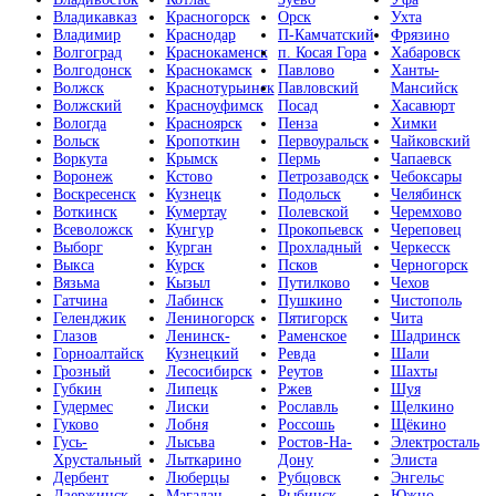
Владикавказ
Красногорск
Орск
Ухта
Владимир
Краснодар
П-Камчатский
Фрязино
Волгоград
Краснокаменск
п. Косая Гора
Хабаровск
Волгодонск
Краснокамск
Павлово
Ханты-
Волжск
Краснотурьинск
Павловский
Мансийск
Волжский
Красноуфимск
Посад
Хасавюрт
Вологда
Красноярск
Пенза
Химки
Вольск
Кропоткин
Первоуральск
Чайковский
Воркута
Крымск
Пермь
Чапаевск
Воронеж
Кстово
Петрозаводск
Чебоксары
Воскресенск
Кузнецк
Подольск
Челябинск
Воткинск
Кумертау
Полевской
Черемхово
Всеволожск
Кунгур
Прокопьевск
Череповец
Выборг
Курган
Прохладный
Черкесск
Выкса
Курск
Псков
Черногорск
Вязьма
Кызыл
Путилково
Чехов
Гатчина
Лабинск
Пушкино
Чистополь
Геленджик
Лениногорск
Пятигорск
Чита
Глазов
Ленинск-
Раменское
Шадринск
Горноалтайск
Кузнецкий
Ревда
Шали
Грозный
Лесосибирск
Реутов
Шахты
Губкин
Липецк
Ржев
Шуя
Гудермес
Лиски
Рославль
Щелкино
Гуково
Лобня
Россошь
Щёкино
Гусь-
Лысьва
Ростов-На-
Электросталь
Хрустальный
Лыткарино
Дону
Элиста
Дербент
Люберцы
Рубцовск
Энгельс
Дзержинск
Магадан
Рыбинск
Южно-