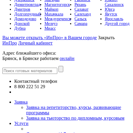
Димитровград
Магнитогорск
Рязань
Сахалинск
Дмитров
Майкоп
Салават
Юрга
Долгопрудный
Махачкала
Салехард
Якутск
Домодедово
Междуреченск
Сальск
Ярославль
Донской
Мелеуз
Самара
Другой город
Дубна
Миасс
Вы можете открыть «ИнПро» в Вашем городе
Закрыть
ИнПро
Личный кабинет
Адрес ближайшего офиса:
Брянск, в Брянске работаем
онлайн
Контактный телефон
8 800 222 51 29
Все контакты
Заявка
Заявка на репетиторство, курсы, развивающие
программы
Заявка на тьюторство по дипломным, курсовым
Услуги