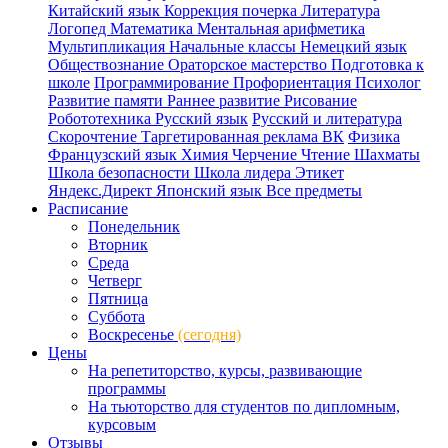
Китайский язык
Коррекция почерка
Литература
Логопед
Математика
Ментальная арифметика
Мультипликация
Начальные классы
Немецкий язык
Обществознание
Ораторское мастерство
Подготовка к
школе
Программирование
Профориентация
Психолог
Развитие памяти
Раннее развитие
Рисование
Робототехника
Русский язык
Русский и литература
Скорочтение
Таргетированная реклама ВК
Физика
Французский язык
Химия
Черчение
Чтение
Шахматы
Школа безопасности
Школа лидера
Этикет
Яндекс.Директ
Японский язык
Все предметы
Расписание
Понедельник
Вторник
Среда
Четверг
Пятница
Суббота
Воскресенье
(сегодня)
Цены
На репетиторство, курсы, развивающие
программы
На тьюторство для студентов по дипломным,
курсовым
Отзывы