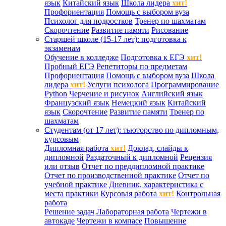
язык
Китайский язык
Школа лидера
хит!
Профориентация
Помощь с выбором вуза
Психолог для подростков
Тренер по шахматам
Скорочтение
Развитие памяти
Рисование
Старшей школе (15-17 лет): подготовка к
экзаменам
Обучение в колледже
Подготовка к ЕГЭ
хит!
Пробный ЕГЭ
Репетиторы по предметам
Профориентация
Помощь с выбором вуза
Школа
лидера
хит!
Услуги психолога
Программирование
Python
Черчение и рисунок
Английский язык
Французский язык
Немецкий язык
Китайский
язык
Скорочтение
Развитие памяти
Тренер по
шахматам
Студентам (от 17 лет): тьюторство по дипломным,
курсовым
Дипломная работа
хит!
Доклад, слайды к
дипломной
Раздаточный к дипломной
Рецензия
или отзыв
Отчет по преддипломной практике
Отчет по производственной практике
Отчет по
учебной практике
Дневник, характеристика с
места практики
Курсовая работа
хит!
Контрольная
работа
Решение задач
Лабораторная работа
Чертежи в
автокаде
Чертежи в компасе
Повышение