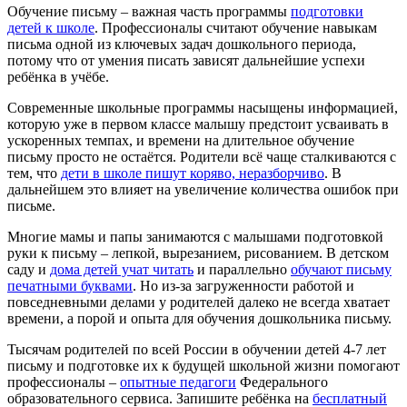
Обучение письму – важная часть программы
подготовки
детей к школе
. Профессионалы считают обучение навыкам
письма одной из ключевых задач дошкольного периода,
потому что от умения писать зависят дальнейшие успехи
ребёнка в учёбе.
Современные школьные программы насыщены информацией,
которую уже в первом классе малышу предстоит усваивать в
ускоренных темпах, и времени на длительное обучение
письму просто не остаётся. Родители всё чаще сталкиваются с
тем, что
дети в школе пишут коряво, неразборчиво
. В
дальнейшем это влияет на увеличение количества ошибок при
письме.
Многие мамы и папы занимаются с малышами подготовкой
руки к письму – лепкой, вырезанием, рисованием. В детском
саду и
дома детей учат читать
и параллельно
обучают письму
печатными буквами
. Но из-за загруженности работой и
повседневными делами у родителей далеко не всегда хватает
времени, а порой и опыта для обучения дошкольника письму.
Тысячам родителей по всей России в обучении детей 4-7 лет
письму и подготовке их к будущей школьной жизни помогают
профессионалы –
опытные педагоги
Федерального
образовательного сервиса. Запишите ребёнка на
бесплатный