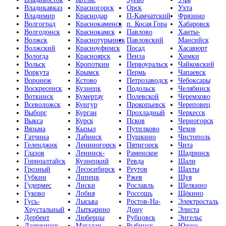
Владикавказ
Красногорск
Орск
Ухта
Владимир
Краснодар
П-Камчатский
Фрязино
Волгоград
Краснокаменск
п. Косая Гора
Хабаровск
Волгодонск
Краснокамск
Павлово
Ханты-
Волжск
Краснотурьинск
Павловский
Мансийск
Волжский
Красноуфимск
Посад
Хасавюрт
Вологда
Красноярск
Пенза
Химки
Вольск
Кропоткин
Первоуральск
Чайковский
Воркута
Крымск
Пермь
Чапаевск
Воронеж
Кстово
Петрозаводск
Чебоксары
Воскресенск
Кузнецк
Подольск
Челябинск
Воткинск
Кумертау
Полевской
Черемхово
Всеволожск
Кунгур
Прокопьевск
Череповец
Выборг
Курган
Прохладный
Черкесск
Выкса
Курск
Псков
Черногорск
Вязьма
Кызыл
Путилково
Чехов
Гатчина
Лабинск
Пушкино
Чистополь
Геленджик
Лениногорск
Пятигорск
Чита
Глазов
Ленинск-
Раменское
Шадринск
Горноалтайск
Кузнецкий
Ревда
Шали
Грозный
Лесосибирск
Реутов
Шахты
Губкин
Липецк
Ржев
Шуя
Гудермес
Лиски
Рославль
Щелкино
Гуково
Лобня
Россошь
Щёкино
Гусь-
Лысьва
Ростов-На-
Электросталь
Хрустальный
Лыткарино
Дону
Элиста
Дербент
Люберцы
Рубцовск
Энгельс
Дзержинск
Магадан
Рыбинск
Южно-