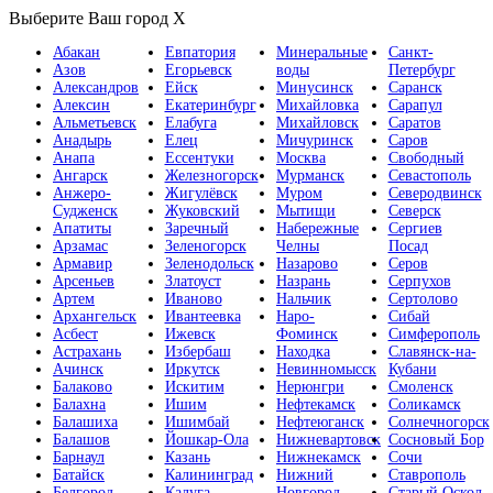
Выберите Ваш город
X
Абакан
Евпатория
Минеральные
Санкт-
Азов
Егорьевск
воды
Петербург
Александров
Ейск
Минусинск
Саранск
Алексин
Екатеринбург
Михайловка
Сарапул
Альметьевск
Елабуга
Михайловск
Саратов
Анадырь
Елец
Мичуринск
Саров
Анапа
Ессентуки
Москва
Свободный
Ангарск
Железногорск
Мурманск
Севастополь
Анжеро-
Жигулёвск
Муром
Северодвинск
Судженск
Жуковский
Мытищи
Северск
Апатиты
Заречный
Набережные
Сергиев
Арзамас
Зеленогорск
Челны
Посад
Армавир
Зеленодольск
Назарово
Серов
Арсеньев
Златоуст
Назрань
Серпухов
Артем
Иваново
Нальчик
Сертолово
Архангельск
Ивантеевка
Наро-
Сибай
Асбест
Ижевск
Фоминск
Симферополь
Астрахань
Избербаш
Находка
Славянск-на-
Ачинск
Иркутск
Невинномысск
Кубани
Балаково
Искитим
Нерюнгри
Смоленск
Балахна
Ишим
Нефтекамск
Соликамск
Балашиха
Ишимбай
Нефтеюганск
Солнечногорск
Балашов
Йошкар-Ола
Нижневартовск
Сосновый Бор
Барнаул
Казань
Нижнекамск
Сочи
Батайск
Калининград
Нижний
Ставрополь
Белгород
Калуга
Новгород
Старый Оскол