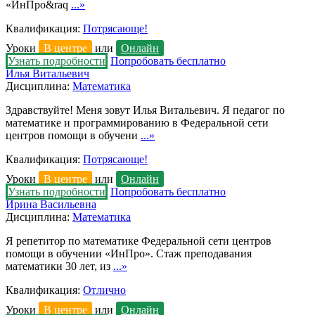
«ИнПро&raq
...»
Квалификация:
Потрясающе!
Уроки
В центре
или
Онлайн
Узнать подробности
Попробовать бесплатно
Илья Витальевич
Дисциплина:
Математика
Здравствуйте! Меня зовут Илья Витальевич. Я педагог по
математике и программированию в Федеральной сети
центров помощи в обучени
...»
Квалификация:
Потрясающе!
Уроки
В центре
или
Онлайн
Узнать подробности
Попробовать бесплатно
Ирина Васильевна
Дисциплина:
Математика
Я репетитор по математике Федеральной сети центров
помощи в обучении «ИнПро». Стаж преподавания
математики 30 лет, из
...»
Квалификация:
Отлично
Уроки
В центре
или
Онлайн