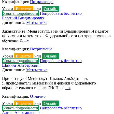
Квалификация:
Потрясающе!
Уроки
В центре
или
Онлайн
Узнать подробности
Попробовать бесплатно
Евгений Владимирович
Дисциплина:
Математика
Здравствуйте! Меня зовут:Евгений Владимирович Я педагог
по химии и математике Федеральной сети центров помощи в
обучении &
...»
Квалификация:
Потрясающе!
Уроки
В центре
или
Онлайн
Узнать подробности
Попробовать бесплатно
Шамиль Альбертович
Дисциплина:
Математика
Приветствую! Меня зовут Шамиль Альбертович.
Я преподаватель математики и физики Федерального
образовательного сервиса "ИнПро"
...»
Квалификация:
Отлично
Уроки
В центре
или
Онлайн
Узнать подробности
Попробовать бесплатно
Алина Александровна