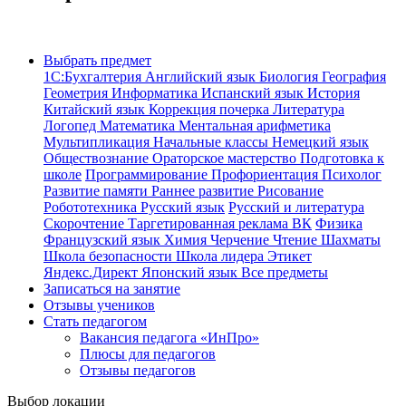
Выбрать предмет
1С:Бухгалтерия
Английский язык
Биология
География
Геометрия
Информатика
Испанский язык
История
Китайский язык
Коррекция почерка
Литература
Логопед
Математика
Ментальная арифметика
Мультипликация
Начальные классы
Немецкий язык
Обществознание
Ораторское мастерство
Подготовка к
школе
Программирование
Профориентация
Психолог
Развитие памяти
Раннее развитие
Рисование
Робототехника
Русский язык
Русский и литература
Скорочтение
Таргетированная реклама ВК
Физика
Французский язык
Химия
Черчение
Чтение
Шахматы
Школа безопасности
Школа лидера
Этикет
Яндекс.Директ
Японский язык
Все предметы
Записаться на занятие
Отзывы учеников
Стать педагогом
Вакансия педагога «ИнПро»
Плюсы для педагогов
Отзывы педагогов
Выбор локации