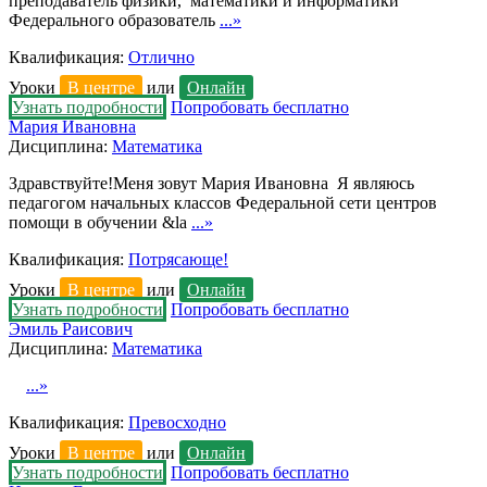
преподаватель физики, математики и информатики
Федерального образователь
...»
Квалификация:
Отлично
Уроки
В центре
или
Онлайн
Узнать подробности
Попробовать бесплатно
Мария Ивановна
Дисциплина:
Математика
Здравствуйте!Меня зовут Мария Ивановна Я являюсь
педагогом начальных классов Федеральной сети центров
помощи в обучении &la
...»
Квалификация:
Потрясающе!
Уроки
В центре
или
Онлайн
Узнать подробности
Попробовать бесплатно
Эмиль Раисович
Дисциплина:
Математика
...»
Квалификация:
Превосходно
Уроки
В центре
или
Онлайн
Узнать подробности
Попробовать бесплатно