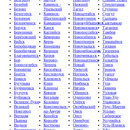
Белебей
Каменск -
Нижний
Стерлитамак
Белово
Уральский
Тагил
Ступино
Белогорск
Каменск-
Новоалтайск
Сургут
Белорецк
Шахтинский
Новокузнецк
Сызрань
Белореченск
Камышин
Новокуйбышевск
Сыктывкар
Бердск
Канск
Новомосковск
Таганрог
Березники
Каспийск
Новороссийск
Тамбов
Берёзовский
Кемерово
Новосибирск
Тверь
Бийск
Керчь
Новотроицк
Тимашёвск
Биробиджан
Кинешма
Новоуральск
Тихвин
Биробиджан
Кириши
Новочебоксарск
Тихорецк
Благовещенск
Киров
Новочеркасск
Тобольск
Бор
Кирово-
Новошахтинск
Тольятти
Борисоглебск
Чепецк
Новый
Томск
Боровичи
Киселёвск
Уренгой
Троицк
Братск
Кисловодск
Ногинск
Туапсе
Брянск
Климовск
Норильск
Туймазы
Бугульма
Клин
Ноябрьск
Тула
Будённовск
Клинцы
Нягань
Тюмень
Бузулук
Ковров
Обнинск
Узловая
Буйнакск
Когалым
Одинцово
Улан-Удэ
Великие Луки
Коломна
Озёрск
Ульяновск
Великий
Комсомольск-
Октябрьский
Урус-Мартан
Новгород
на-Амуре
Омск
Усолье-
Верхняя
Копейск
Орел
Сибирское
Пышма
Королёв
Оренбург
Уссурийск
Видное
Кострома
Орехово-
Усть-Илимск
Владивосток
Котлас
Зуево
Уфа