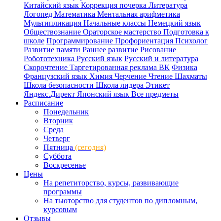
Китайский язык
Коррекция почерка
Литература
Логопед
Математика
Ментальная арифметика
Мультипликация
Начальные классы
Немецкий язык
Обществознание
Ораторское мастерство
Подготовка к
школе
Программирование
Профориентация
Психолог
Развитие памяти
Раннее развитие
Рисование
Робототехника
Русский язык
Русский и литература
Скорочтение
Таргетированная реклама ВК
Физика
Французский язык
Химия
Черчение
Чтение
Шахматы
Школа безопасности
Школа лидера
Этикет
Яндекс.Директ
Японский язык
Все предметы
Расписание
Понедельник
Вторник
Среда
Четверг
Пятница
(сегодня)
Суббота
Воскресенье
Цены
На репетиторство, курсы, развивающие
программы
На тьюторство для студентов по дипломным,
курсовым
Отзывы