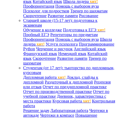
язык
Китайский язык
Школа лидера
хит!
Профориентация
Помощь с выбором вуза
Психолог для подростков
Тренер по шахматам
Скорочтение
Развитие памяти
Рисование
Старшей школе (15-17 лет): подготовка к
экзаменам
Обучение в колледже
Подготовка к ЕГЭ
хит!
Пробный ЕГЭ
Репетиторы по предметам
Профориентация
Помощь с выбором вуза
Школа
лидера
хит!
Услуги психолога
Программирование
Python
Черчение и рисунок
Английский язык
Французский язык
Немецкий язык
Китайский
язык
Скорочтение
Развитие памяти
Тренер по
шахматам
Студентам (от 17 лет): тьюторство по дипломным,
курсовым
Дипломная работа
хит!
Доклад, слайды к
дипломной
Раздаточный к дипломной
Рецензия
или отзыв
Отчет по преддипломной практике
Отчет по производственной практике
Отчет по
учебной практике
Дневник, характеристика с
места практики
Курсовая работа
хит!
Контрольная
работа
Решение задач
Лабораторная работа
Чертежи в
автокаде
Чертежи в компасе
Повышение