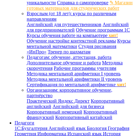
уникальности
Справка о самопроверке
✎ Магазин
готовых материалов для студенческих работ
Взрослым (от 18 лет): курсы по различным
направлениям
Английский для путешественников
Английский
для предпринимателей
Обучение программам 1С
Курсы обучения работе на компьютере
хит!
Обучение настройке контекстной рекламы
Курсы
ментальной математики
Студия рисования
«ИнПро»
Тренер по шахматам
Педагогам: обучение, аттестация, работа
Дополнительное обучение и работа
Методика
скорочтения
Рабочие программы учителям
Методика ментальной арифметики I уровень
Методика ментальной арифметики II уровень
Сертификация по ментальной арифметике
хит!
Организациям: корпоративное обучение,
партнёрство
Практический Яндекс Директ
Корпоративный
английский
Английский для бизнеса
Корпоративный немецкий
Корпоративный
французский
Корпоративный китайский
Педагоги
1С:Бухгалтерия
Английский язык
Биология
География
Геометрия
Информатика
Испанский язык
История