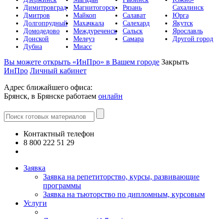
Димитровград
Магнитогорск
Рязань
Сахалинск
Дмитров
Майкоп
Салават
Юрга
Долгопрудный
Махачкала
Салехард
Якутск
Домодедово
Междуреченск
Сальск
Ярославль
Донской
Мелеуз
Самара
Другой город
Дубна
Миасс
Вы можете открыть «ИнПро» в Вашем городе
Закрыть
ИнПро
Личный кабинет
Адрес ближайшего офиса:
Брянск, в Брянске работаем
онлайн
Контактный телефон
8 800 222 51 29
Все контакты
Заявка
Заявка на репетиторство, курсы, развивающие
программы
Заявка на тьюторство по дипломным, курсовым
Услуги