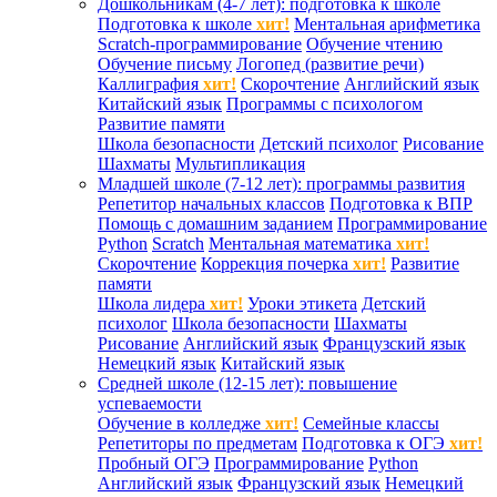
Дошкольникам (4-7 лет): подготовка к школе
Подготовка к школе
хит!
Ментальная арифметика
Scratch-программирование
Обучение чтению
Обучение письму
Логопед (развитие речи)
Каллиграфия
хит!
Скорочтение
Английский язык
Китайский язык
Программы с психологом
Развитие памяти
Школа безопасности
Детский психолог
Рисование
Шахматы
Мультипликация
Младшей школе (7-12 лет): программы развития
Репетитор начальных классов
Подготовка к ВПР
Помощь с домашним заданием
Программирование
Python
Scratch
Ментальная математика
хит!
Скорочтение
Коррекция почерка
хит!
Развитие
памяти
Школа лидера
хит!
Уроки этикета
Детский
психолог
Школа безопасности
Шахматы
Рисование
Английский язык
Французский язык
Немецкий язык
Китайский язык
Средней школе (12-15 лет): повышение
успеваемости
Обучение в колледже
хит!
Семейные классы
Репетиторы по предметам
Подготовка к ОГЭ
хит!
Пробный ОГЭ
Программирование
Python
Английский язык
Французский язык
Немецкий