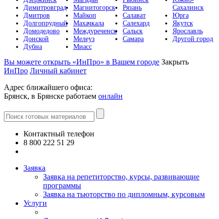
Димитровград
Магнитогорск
Рязань
Сахалинск
Дмитров
Майкоп
Салават
Юрга
Долгопрудный
Махачкала
Салехард
Якутск
Домодедово
Междуреченск
Сальск
Ярославль
Донской
Мелеуз
Самара
Другой город
Дубна
Миасс
Вы можете открыть «ИнПро» в Вашем городе
Закрыть
ИнПро
Личный кабинет
Адрес ближайшего офиса:
Брянск, в Брянске работаем
онлайн
Контактный телефон
8 800 222 51 29
Все контакты
Заявка
Заявка на репетиторство, курсы, развивающие
программы
Заявка на тьюторство по дипломным, курсовым
Услуги