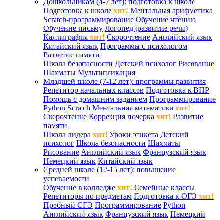
Дошкольникам (4-7 лет): подготовка к школе
Подготовка к школе
хит!
Ментальная арифметика
Scratch-программирование
Обучение чтению
Обучение письму
Логопед (развитие речи)
Каллиграфия
хит!
Скорочтение
Английский язык
Китайский язык
Программы с психологом
Развитие памяти
Школа безопасности
Детский психолог
Рисование
Шахматы
Мультипликация
Младшей школе (7-12 лет): программы развития
Репетитор начальных классов
Подготовка к ВПР
Помощь с домашним заданием
Программирование
Python
Scratch
Ментальная математика
хит!
Скорочтение
Коррекция почерка
хит!
Развитие
памяти
Школа лидера
хит!
Уроки этикета
Детский
психолог
Школа безопасности
Шахматы
Рисование
Английский язык
Французский язык
Немецкий язык
Китайский язык
Средней школе (12-15 лет): повышение
успеваемости
Обучение в колледже
хит!
Семейные классы
Репетиторы по предметам
Подготовка к ОГЭ
хит!
Пробный ОГЭ
Программирование
Python
Английский язык
Французский язык
Немецкий