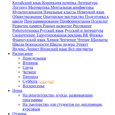
Китайский язык
Коррекция почерка
Литература
Логопед
Математика
Ментальная арифметика
Мультипликация
Начальные классы
Немецкий язык
Обществознание
Ораторское мастерство
Подготовка к
школе
Программирование
Профориентация
Психолог
Развитие памяти
Раннее развитие
Рисование
Робототехника
Русский язык
Русский и литература
Скорочтение
Таргетированная реклама ВК
Физика
Французский язык
Химия
Черчение
Чтение
Шахматы
Школа безопасности
Школа лидера
Этикет
Яндекс.Директ
Японский язык
Все предметы
Расписание
Понедельник
Вторник
Среда
Четверг
Пятница
Суббота
(сегодня)
Воскресенье
Цены
На репетиторство, курсы, развивающие
программы
На тьюторство для студентов по дипломным,
курсовым
Отзывы