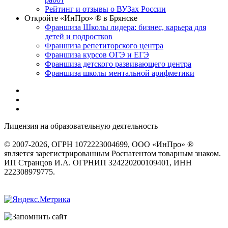
Рейтинг и отзывы о ВУЗах России
Откройте «ИнПро» ® в Брянске
Франшиза Школы лидера: бизнес, карьера для
детей и подростков
Франшиза репетиторского центра
Франшиза курсов ОГЭ и ЕГЭ
Франшиза детского развивающего центра
Франшиза школы ментальной арифметики
Лицензия на образовательную деятельность
серия 22Л01 №
0002491
© 2007-2026, ОГРН 1072223004699, ООО «ИнПро» ®
является зарегистрированным Роспатентом товарным знаком.
ИП Странцов И.А. ОГРНИП 324220200109401, ИНН
222308979775.
Разработка сайтов
веб-студия «Rouks»