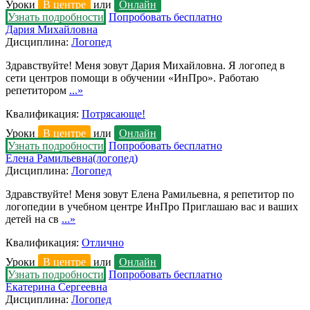
Уроки
В центре
или
Онлайн
Узнать подробности
Попробовать бесплатно
Дария Михайловна
Дисциплина:
Логопед
Здравствуйте! Меня зовут Дария Михайловна. Я логопед в
сети центров помощи в обучении «ИнПро». Работаю
репетитором
...»
Квалификация:
Потрясающе!
Уроки
В центре
или
Онлайн
Узнать подробности
Попробовать бесплатно
Елена Рамильевна(логопед)
Дисциплина:
Логопед
Здравствуйте! Меня зовут Елена Рамильевна, я репетитор по
логопедии в учебном центре ИнПро Приглашаю вас и ваших
детей на св
...»
Квалификация:
Отлично
Уроки
В центре
или
Онлайн
Узнать подробности
Попробовать бесплатно
Екатерина Сергеевна
Дисциплина:
Логопед