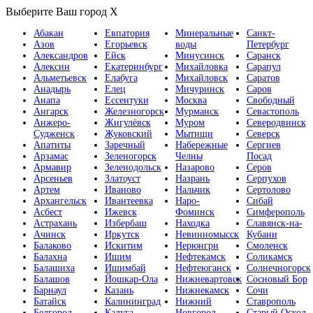
Выберите Ваш город
X
Абакан
Евпатория
Минеральные
Санкт-
Азов
Егорьевск
воды
Петербург
Александров
Ейск
Минусинск
Саранск
Алексин
Екатеринбург
Михайловка
Сарапул
Альметьевск
Елабуга
Михайловск
Саратов
Анадырь
Елец
Мичуринск
Саров
Анапа
Ессентуки
Москва
Свободный
Ангарск
Железногорск
Мурманск
Севастополь
Анжеро-
Жигулёвск
Муром
Северодвинск
Судженск
Жуковский
Мытищи
Северск
Апатиты
Заречный
Набережные
Сергиев
Арзамас
Зеленогорск
Челны
Посад
Армавир
Зеленодольск
Назарово
Серов
Арсеньев
Златоуст
Назрань
Серпухов
Артем
Иваново
Нальчик
Сертолово
Архангельск
Ивантеевка
Наро-
Сибай
Асбест
Ижевск
Фоминск
Симферополь
Астрахань
Избербаш
Находка
Славянск-на-
Ачинск
Иркутск
Невинномысск
Кубани
Балаково
Искитим
Нерюнгри
Смоленск
Балахна
Ишим
Нефтекамск
Соликамск
Балашиха
Ишимбай
Нефтеюганск
Солнечногорск
Балашов
Йошкар-Ола
Нижневартовск
Сосновый Бор
Барнаул
Казань
Нижнекамск
Сочи
Батайск
Калининград
Нижний
Ставрополь
Белгород
Калуга
Новгород
Старый Оскол