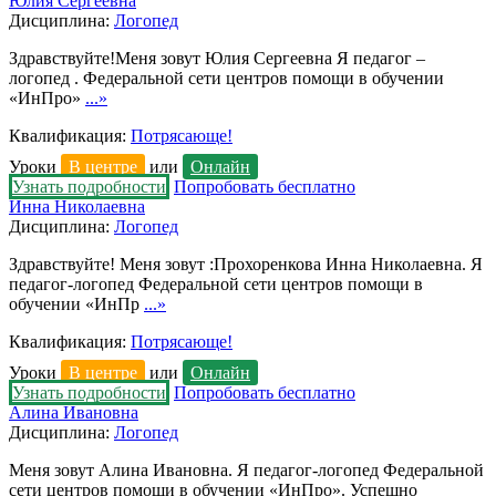
Юлия Сергеевна
Дисциплина:
Логопед
Здравствуйте!Меня зовут Юлия Сергеевна Я педагог –
логопед . Федеральной сети центров помощи в обучении
«ИнПро»
...»
Квалификация:
Потрясающе!
Уроки
В центре
или
Онлайн
Узнать подробности
Попробовать бесплатно
Инна Николаевна
Дисциплина:
Логопед
Здравствуйте! Меня зовут :Прохоренкова Инна Николаевна. Я
педагог-логопед Федеральной сети центров помощи в
обучении «ИнПр
...»
Квалификация:
Потрясающе!
Уроки
В центре
или
Онлайн
Узнать подробности
Попробовать бесплатно
Алина Ивановна
Дисциплина:
Логопед
Меня зовут Алина Ивановна. Я педагог-логопед Федеральной
сети центров помощи в обучении «ИнПро». Успешно