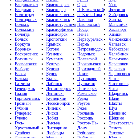
Владикавказ
Красногорск
Орск
Ухта
Владимир
Краснодар
П-Камчатский
Фрязино
Волгоград
Краснокаменск
п. Косая Гора
Хабаровск
Волгодонск
Краснокамск
Павлово
Ханты-
Волжск
Краснотурьинск
Павловский
Мансийск
Волжский
Красноуфимск
Посад
Хасавюрт
Вологда
Красноярск
Пенза
Химки
Вольск
Кропоткин
Первоуральск
Чайковский
Воркута
Крымск
Пермь
Чапаевск
Воронеж
Кстово
Петрозаводск
Чебоксары
Воскресенск
Кузнецк
Подольск
Челябинск
Воткинск
Кумертау
Полевской
Черемхово
Всеволожск
Кунгур
Прокопьевск
Череповец
Выборг
Курган
Прохладный
Черкесск
Выкса
Курск
Псков
Черногорск
Вязьма
Кызыл
Путилково
Чехов
Гатчина
Лабинск
Пушкино
Чистополь
Геленджик
Лениногорск
Пятигорск
Чита
Глазов
Ленинск-
Раменское
Шадринск
Горноалтайск
Кузнецкий
Ревда
Шали
Грозный
Лесосибирск
Реутов
Шахты
Губкин
Липецк
Ржев
Шуя
Гудермес
Лиски
Рославль
Щелкино
Гуково
Лобня
Россошь
Щёкино
Гусь-
Лысьва
Ростов-На-
Электросталь
Хрустальный
Лыткарино
Дону
Элиста
Дербент
Люберцы
Рубцовск
Энгельс
Дзержинск
Магадан
Рыбинск
Южно-