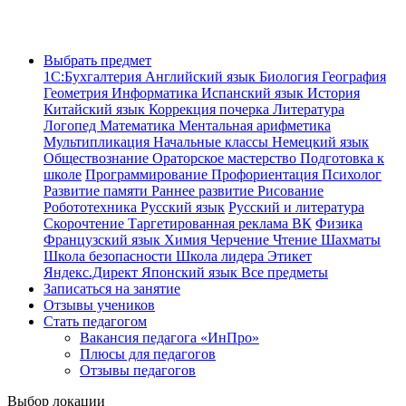
Выбрать предмет
1С:Бухгалтерия
Английский язык
Биология
География
Геометрия
Информатика
Испанский язык
История
Китайский язык
Коррекция почерка
Литература
Логопед
Математика
Ментальная арифметика
Мультипликация
Начальные классы
Немецкий язык
Обществознание
Ораторское мастерство
Подготовка к
школе
Программирование
Профориентация
Психолог
Развитие памяти
Раннее развитие
Рисование
Робототехника
Русский язык
Русский и литература
Скорочтение
Таргетированная реклама ВК
Физика
Французский язык
Химия
Черчение
Чтение
Шахматы
Школа безопасности
Школа лидера
Этикет
Яндекс.Директ
Японский язык
Все предметы
Записаться на занятие
Отзывы учеников
Стать педагогом
Вакансия педагога «ИнПро»
Плюсы для педагогов
Отзывы педагогов
Выбор локации