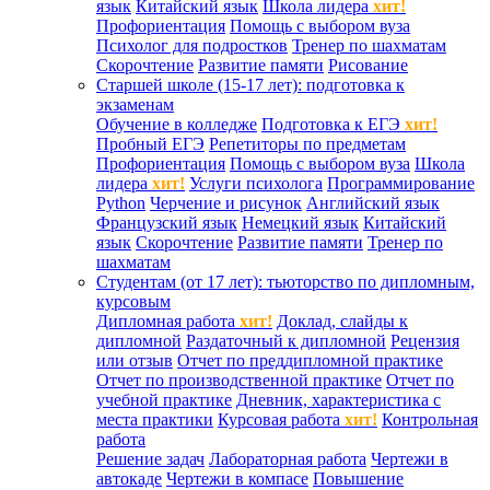
язык
Китайский язык
Школа лидера
хит!
Профориентация
Помощь с выбором вуза
Психолог для подростков
Тренер по шахматам
Скорочтение
Развитие памяти
Рисование
Старшей школе (15-17 лет): подготовка к
экзаменам
Обучение в колледже
Подготовка к ЕГЭ
хит!
Пробный ЕГЭ
Репетиторы по предметам
Профориентация
Помощь с выбором вуза
Школа
лидера
хит!
Услуги психолога
Программирование
Python
Черчение и рисунок
Английский язык
Французский язык
Немецкий язык
Китайский
язык
Скорочтение
Развитие памяти
Тренер по
шахматам
Студентам (от 17 лет): тьюторство по дипломным,
курсовым
Дипломная работа
хит!
Доклад, слайды к
дипломной
Раздаточный к дипломной
Рецензия
или отзыв
Отчет по преддипломной практике
Отчет по производственной практике
Отчет по
учебной практике
Дневник, характеристика с
места практики
Курсовая работа
хит!
Контрольная
работа
Решение задач
Лабораторная работа
Чертежи в
автокаде
Чертежи в компасе
Повышение