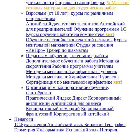
уникальности
Справка о самопроверке
✎ Магазин
готовых материалов для студенческих работ
Взрослым (от 18 лет): курсы по различным
направлениям
Английский для путешественников
Английский
для предпринимателей
Обучение программам 1С
Курсы обучения работе на компьютере
хит!
Обучение настройке контекстной рекламы
Курсы
ментальной математики
Студия рисования
«ИнПро»
Тренер по шахматам
Педагогам: обучение, аттестация, работа
Дополнительное обучение и работа
Методика
скорочтения
Рабочие программы учителям
Методика ментальной арифметики I уровень
Методика ментальной арифметики II уровень
Сертификация по ментальной арифметике
хит!
Организациям: корпоративное обучение,
партнёрство
Практический Яндекс Директ
Корпоративный
английский
Английский для бизнеса
Корпоративный немецкий
Корпоративный
французский
Корпоративный китайский
Педагоги
1С:Бухгалтерия
Английский язык
Биология
География
Геометрия
Информатика
Испанский язык
История