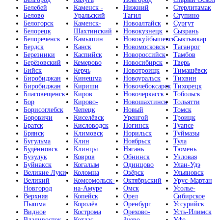
Белебей
Каменск -
Нижний
Стерлитамак
Белово
Уральский
Тагил
Ступино
Белогорск
Каменск-
Новоалтайск
Сургут
Белорецк
Шахтинский
Новокузнецк
Сызрань
Белореченск
Камышин
Новокуйбышевск
Сыктывкар
Бердск
Канск
Новомосковск
Таганрог
Березники
Каспийск
Новороссийск
Тамбов
Берёзовский
Кемерово
Новосибирск
Тверь
Бийск
Керчь
Новотроицк
Тимашёвск
Биробиджан
Кинешма
Новоуральск
Тихвин
Биробиджан
Кириши
Новочебоксарск
Тихорецк
Благовещенск
Киров
Новочеркасск
Тобольск
Бор
Кирово-
Новошахтинск
Тольятти
Борисоглебск
Чепецк
Новый
Томск
Боровичи
Киселёвск
Уренгой
Троицк
Братск
Кисловодск
Ногинск
Туапсе
Брянск
Климовск
Норильск
Туймазы
Бугульма
Клин
Ноябрьск
Тула
Будённовск
Клинцы
Нягань
Тюмень
Бузулук
Ковров
Обнинск
Узловая
Буйнакск
Когалым
Одинцово
Улан-Удэ
Великие Луки
Коломна
Озёрск
Ульяновск
Великий
Комсомольск-
Октябрьский
Урус-Мартан
Новгород
на-Амуре
Омск
Усолье-
Верхняя
Копейск
Орел
Сибирское
Пышма
Королёв
Оренбург
Уссурийск
Видное
Кострома
Орехово-
Усть-Илимск
Владивосток
Котлас
Зуево
Уфа