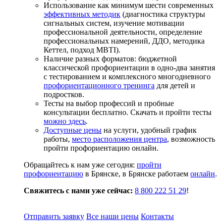
Использование как минимум шести современных
эффективных методик
(диагностика структуры
сигнальных систем, изучение мотивации
профессиональной деятельности, определение
профессиональных намерений, ДДО, методика
Кеттел, подход MBTI).
Наличие разных форматов: бюджетной
классической профориентации в одно-два занятия
с тестированием и комплексного многодневного
профориентационного тренинга
для детей и
подростков.
Тесты на выбор профессий и пробные
консультации бесплатно. Скачать и пройти тесты
можно здесь
.
Доступные цены
на услуги, удобный график
работы,
место расположения центра
, возможность
пройти профориентацию онлайн.
Обращайтесь к нам уже сегодня:
пройти
профориентацию
в Брянске, в Брянске работаем
онлайн
.
Свяжитесь с нами уже сейчас:
8 800 222 51 29
!
Отправить заявку
Все наши цены
Контакты