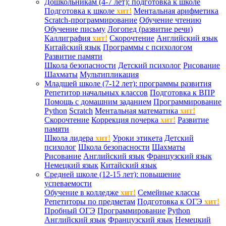
Дошкольникам (4-7 лет): подготовка к школе
Подготовка к школе
хит!
Ментальная арифметика
Scratch-программирование
Обучение чтению
Обучение письму
Логопед (развитие речи)
Каллиграфия
хит!
Скорочтение
Английский язык
Китайский язык
Программы с психологом
Развитие памяти
Школа безопасности
Детский психолог
Рисование
Шахматы
Мультипликация
Младшей школе (7-12 лет): программы развития
Репетитор начальных классов
Подготовка к ВПР
Помощь с домашним заданием
Программирование
Python
Scratch
Ментальная математика
хит!
Скорочтение
Коррекция почерка
хит!
Развитие
памяти
Школа лидера
хит!
Уроки этикета
Детский
психолог
Школа безопасности
Шахматы
Рисование
Английский язык
Французский язык
Немецкий язык
Китайский язык
Средней школе (12-15 лет): повышение
успеваемости
Обучение в колледже
хит!
Семейные классы
Репетиторы по предметам
Подготовка к ОГЭ
хит!
Пробный ОГЭ
Программирование
Python
Английский язык
Французский язык
Немецкий