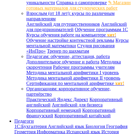
уникальности
Справка о самопроверке
✎ Магазин
готовых материалов для студенческих работ
Взрослым (от 18 лет): курсы по различным
направлениям
Английский для путешественников
Английский
для предпринимателей
Обучение программам 1С
Курсы обучения работе на компьютере
хит!
Обучение настройке контекстной рекламы
Курсы
ментальной математики
Студия рисования
«ИнПро»
Тренер по шахматам
Педагогам: обучение, аттестация, работа
Дополнительное обучение и работа
Методика
скорочтения
Рабочие программы учителям
Методика ментальной арифметики I уровень
Методика ментальной арифметики II уровень
Сертификация по ментальной арифметике
хит!
Организациям: корпоративное обучение,
партнёрство
Практический Яндекс Директ
Корпоративный
английский
Английский для бизнеса
Корпоративный немецкий
Корпоративный
французский
Корпоративный китайский
Педагоги
1С:Бухгалтерия
Английский язык
Биология
География
Геометрия
Информатика
Испанский язык
История