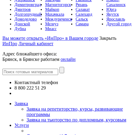
Димитровград
Магнитогорск
Рязань
Сахалинск
Дмитров
Майкоп
Салават
Юрга
Долгопрудный
Махачкала
Салехард
Якутск
Домодедово
Междуреченск
Сальск
Ярославль
Донской
Мелеуз
Самара
Другой город
Дубна
Миасс
Вы можете открыть «ИнПро» в Вашем городе
Закрыть
ИнПро
Личный кабинет
Адрес ближайшего офиса:
Брянск, в Брянске работаем
онлайн
Контактный телефон
8 800 222 51 29
Все контакты
Заявка
Заявка на репетиторство, курсы, развивающие
программы
Заявка на тьюторство по дипломным, курсовым
Услуги