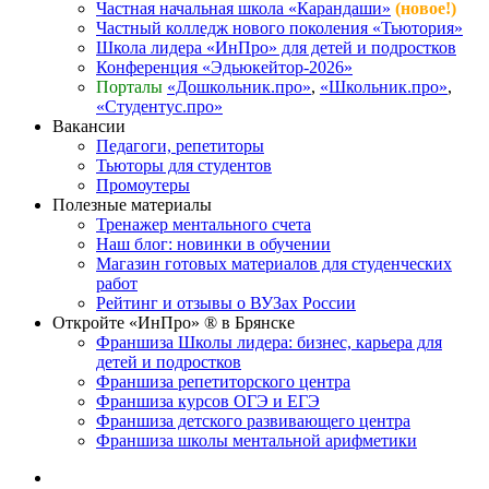
Частная начальная школа «Карандаши»
(новое!)
Частный колледж нового поколения «Тьютория»
Школа лидера «ИнПро» для детей и подростков
Конференция «Эдьюкейтор-2026»
Порталы
«Дошкольник.про»
,
«Школьник.про»
,
«Студентус.про»
Вакансии
Педагоги, репетиторы
Тьюторы для студентов
Промоутеры
Полезные материалы
Тренажер ментального счета
Наш блог: новинки в обучении
Магазин готовых материалов для студенческих
работ
Рейтинг и отзывы о ВУЗах России
Откройте «ИнПро» ® в Брянске
Франшиза Школы лидера: бизнес, карьера для
детей и подростков
Франшиза репетиторского центра
Франшиза курсов ОГЭ и ЕГЭ
Франшиза детского развивающего центра
Франшиза школы ментальной арифметики