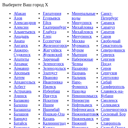
Выберите Ваш город
X
Абакан
Евпатория
Минеральные
Санкт-
Азов
Егорьевск
воды
Петербург
Александров
Ейск
Минусинск
Саранск
Алексин
Екатеринбург
Михайловка
Сарапул
Альметьевск
Елабуга
Михайловск
Саратов
Анадырь
Елец
Мичуринск
Саров
Анапа
Ессентуки
Москва
Свободный
Ангарск
Железногорск
Мурманск
Севастополь
Анжеро-
Жигулёвск
Муром
Северодвинск
Судженск
Жуковский
Мытищи
Северск
Апатиты
Заречный
Набережные
Сергиев
Арзамас
Зеленогорск
Челны
Посад
Армавир
Зеленодольск
Назарово
Серов
Арсеньев
Златоуст
Назрань
Серпухов
Артем
Иваново
Нальчик
Сертолово
Архангельск
Ивантеевка
Наро-
Сибай
Асбест
Ижевск
Фоминск
Симферополь
Астрахань
Избербаш
Находка
Славянск-на-
Ачинск
Иркутск
Невинномысск
Кубани
Балаково
Искитим
Нерюнгри
Смоленск
Балахна
Ишим
Нефтекамск
Соликамск
Балашиха
Ишимбай
Нефтеюганск
Солнечногорск
Балашов
Йошкар-Ола
Нижневартовск
Сосновый Бор
Барнаул
Казань
Нижнекамск
Сочи
Батайск
Калининград
Нижний
Ставрополь
Белгород
Калуга
Новгород
Старый Оскол