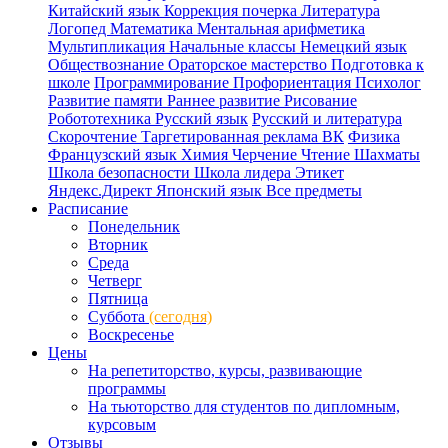
Китайский язык
Коррекция почерка
Литература
Логопед
Математика
Ментальная арифметика
Мультипликация
Начальные классы
Немецкий язык
Обществознание
Ораторское мастерство
Подготовка к
школе
Программирование
Профориентация
Психолог
Развитие памяти
Раннее развитие
Рисование
Робототехника
Русский язык
Русский и литература
Скорочтение
Таргетированная реклама ВК
Физика
Французский язык
Химия
Черчение
Чтение
Шахматы
Школа безопасности
Школа лидера
Этикет
Яндекс.Директ
Японский язык
Все предметы
Расписание
Понедельник
Вторник
Среда
Четверг
Пятница
Суббота
(сегодня)
Воскресенье
Цены
На репетиторство, курсы, развивающие
программы
На тьюторство для студентов по дипломным,
курсовым
Отзывы