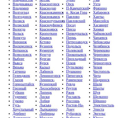
Владикавказ
Красногорск
Орск
Ухта
Владимир
Краснодар
П-Камчатский
Фрязино
Волгоград
Краснокаменск
п. Косая Гора
Хабаровск
Волгодонск
Краснокамск
Павлово
Ханты-
Волжск
Краснотурьинск
Павловский
Мансийск
Волжский
Красноуфимск
Посад
Хасавюрт
Вологда
Красноярск
Пенза
Химки
Вольск
Кропоткин
Первоуральск
Чайковский
Воркута
Крымск
Пермь
Чапаевск
Воронеж
Кстово
Петрозаводск
Чебоксары
Воскресенск
Кузнецк
Подольск
Челябинск
Воткинск
Кумертау
Полевской
Черемхово
Всеволожск
Кунгур
Прокопьевск
Череповец
Выборг
Курган
Прохладный
Черкесск
Выкса
Курск
Псков
Черногорск
Вязьма
Кызыл
Путилково
Чехов
Гатчина
Лабинск
Пушкино
Чистополь
Геленджик
Лениногорск
Пятигорск
Чита
Глазов
Ленинск-
Раменское
Шадринск
Горноалтайск
Кузнецкий
Ревда
Шали
Грозный
Лесосибирск
Реутов
Шахты
Губкин
Липецк
Ржев
Шуя
Гудермес
Лиски
Рославль
Щелкино
Гуково
Лобня
Россошь
Щёкино
Гусь-
Лысьва
Ростов-На-
Электросталь
Хрустальный
Лыткарино
Дону
Элиста
Дербент
Люберцы
Рубцовск
Энгельс
Дзержинск
Магадан
Рыбинск
Южно-