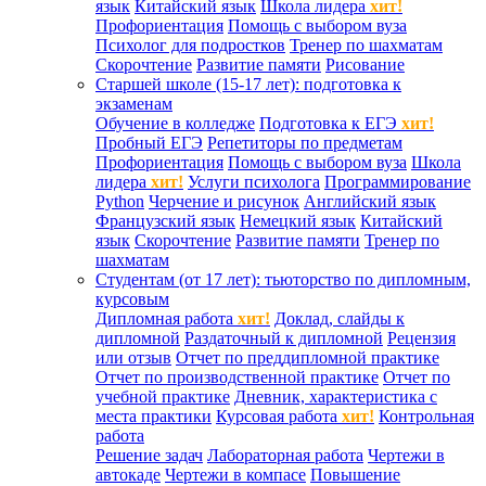
язык
Китайский язык
Школа лидера
хит!
Профориентация
Помощь с выбором вуза
Психолог для подростков
Тренер по шахматам
Скорочтение
Развитие памяти
Рисование
Старшей школе (15-17 лет): подготовка к
экзаменам
Обучение в колледже
Подготовка к ЕГЭ
хит!
Пробный ЕГЭ
Репетиторы по предметам
Профориентация
Помощь с выбором вуза
Школа
лидера
хит!
Услуги психолога
Программирование
Python
Черчение и рисунок
Английский язык
Французский язык
Немецкий язык
Китайский
язык
Скорочтение
Развитие памяти
Тренер по
шахматам
Студентам (от 17 лет): тьюторство по дипломным,
курсовым
Дипломная работа
хит!
Доклад, слайды к
дипломной
Раздаточный к дипломной
Рецензия
или отзыв
Отчет по преддипломной практике
Отчет по производственной практике
Отчет по
учебной практике
Дневник, характеристика с
места практики
Курсовая работа
хит!
Контрольная
работа
Решение задач
Лабораторная работа
Чертежи в
автокаде
Чертежи в компасе
Повышение