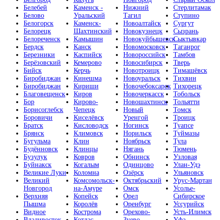
Белебей
Каменск -
Нижний
Стерлитамак
Белово
Уральский
Тагил
Ступино
Белогорск
Каменск-
Новоалтайск
Сургут
Белорецк
Шахтинский
Новокузнецк
Сызрань
Белореченск
Камышин
Новокуйбышевск
Сыктывкар
Бердск
Канск
Новомосковск
Таганрог
Березники
Каспийск
Новороссийск
Тамбов
Берёзовский
Кемерово
Новосибирск
Тверь
Бийск
Керчь
Новотроицк
Тимашёвск
Биробиджан
Кинешма
Новоуральск
Тихвин
Биробиджан
Кириши
Новочебоксарск
Тихорецк
Благовещенск
Киров
Новочеркасск
Тобольск
Бор
Кирово-
Новошахтинск
Тольятти
Борисоглебск
Чепецк
Новый
Томск
Боровичи
Киселёвск
Уренгой
Троицк
Братск
Кисловодск
Ногинск
Туапсе
Брянск
Климовск
Норильск
Туймазы
Бугульма
Клин
Ноябрьск
Тула
Будённовск
Клинцы
Нягань
Тюмень
Бузулук
Ковров
Обнинск
Узловая
Буйнакск
Когалым
Одинцово
Улан-Удэ
Великие Луки
Коломна
Озёрск
Ульяновск
Великий
Комсомольск-
Октябрьский
Урус-Мартан
Новгород
на-Амуре
Омск
Усолье-
Верхняя
Копейск
Орел
Сибирское
Пышма
Королёв
Оренбург
Уссурийск
Видное
Кострома
Орехово-
Усть-Илимск
Владивосток
Котлас
Зуево
Уфа