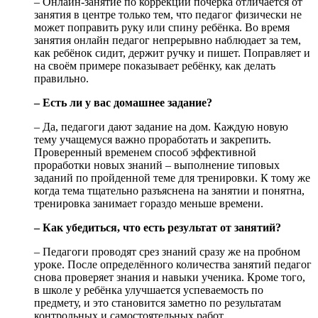
– Онлайн-занятие по коррекции почерка отличается от
занятия в центре только тем, что педагог физически не
может поправить руку или спину ребёнка. Во время
занятия онлайн педагог непрерывно наблюдает за тем,
как ребёнок сидит, держит ручку и пишет. Поправляет и
на своём примере показывает ребёнку, как делать
правильно.
– Есть ли у вас домашнее задание?
– Да, педагоги дают задание на дом. Каждую новую
тему учащемуся важно проработать и закрепить.
Проверенный временем способ эффективной
проработки новых знаний – выполнение типовых
заданий по пройденной теме для тренировки. К тому же
когда тема тщательно разъяснена на занятии и понятна,
тренировка занимает гораздо меньше времени.
– Как убедиться, что есть результат от занятий?
– Педагоги проводят срез знаний сразу же на пробном
уроке. После определённого количества занятий педагог
снова проверяет знания и навыки ученика. Кроме того,
в школе у ребёнка улучшается успеваемость по
предмету, и это становится заметно по результатам
контрольных и самостоятельных работ.