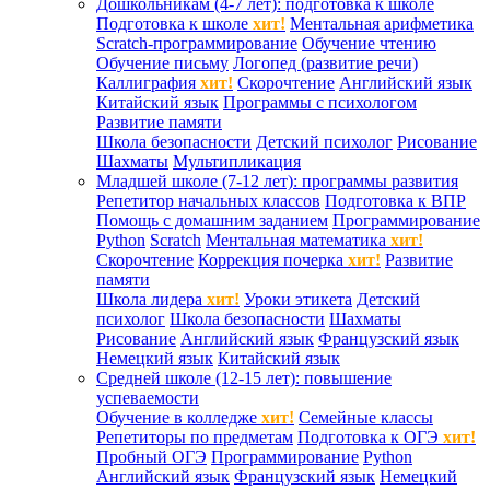
Дошкольникам (4-7 лет): подготовка к школе
Подготовка к школе
хит!
Ментальная арифметика
Scratch-программирование
Обучение чтению
Обучение письму
Логопед (развитие речи)
Каллиграфия
хит!
Скорочтение
Английский язык
Китайский язык
Программы с психологом
Развитие памяти
Школа безопасности
Детский психолог
Рисование
Шахматы
Мультипликация
Младшей школе (7-12 лет): программы развития
Репетитор начальных классов
Подготовка к ВПР
Помощь с домашним заданием
Программирование
Python
Scratch
Ментальная математика
хит!
Скорочтение
Коррекция почерка
хит!
Развитие
памяти
Школа лидера
хит!
Уроки этикета
Детский
психолог
Школа безопасности
Шахматы
Рисование
Английский язык
Французский язык
Немецкий язык
Китайский язык
Средней школе (12-15 лет): повышение
успеваемости
Обучение в колледже
хит!
Семейные классы
Репетиторы по предметам
Подготовка к ОГЭ
хит!
Пробный ОГЭ
Программирование
Python
Английский язык
Французский язык
Немецкий