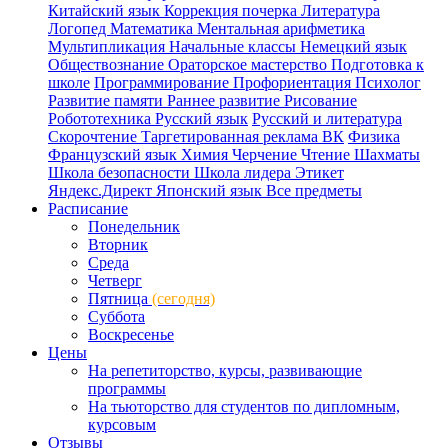
Китайский язык
Коррекция почерка
Литература
Логопед
Математика
Ментальная арифметика
Мультипликация
Начальные классы
Немецкий язык
Обществознание
Ораторское мастерство
Подготовка к
школе
Программирование
Профориентация
Психолог
Развитие памяти
Раннее развитие
Рисование
Робототехника
Русский язык
Русский и литература
Скорочтение
Таргетированная реклама ВК
Физика
Французский язык
Химия
Черчение
Чтение
Шахматы
Школа безопасности
Школа лидера
Этикет
Яндекс.Директ
Японский язык
Все предметы
Расписание
Понедельник
Вторник
Среда
Четверг
Пятница
(сегодня)
Суббота
Воскресенье
Цены
На репетиторство, курсы, развивающие
программы
На тьюторство для студентов по дипломным,
курсовым
Отзывы