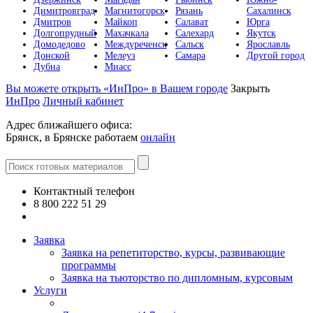
Димитровград
Магнитогорск
Рязань
Сахалинск
Дмитров
Майкоп
Салават
Юрга
Долгопрудный
Махачкала
Салехард
Якутск
Домодедово
Междуреченск
Сальск
Ярославль
Донской
Мелеуз
Самара
Другой город
Дубна
Миасс
Вы можете открыть «ИнПро» в Вашем городе
Закрыть
ИнПро
Личный кабинет
Адрес ближайшего офиса:
Брянск, в Брянске работаем
онлайн
Контактный телефон
8 800 222 51 29
Все контакты
Заявка
Заявка на репетиторство, курсы, развивающие
программы
Заявка на тьюторство по дипломным, курсовым
Услуги