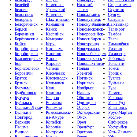
Белебей
Каменск -
Нижний
Стерлитамак
Белово
Уральский
Тагил
Ступино
Белогорск
Каменск-
Новоалтайск
Сургут
Белорецк
Шахтинский
Новокузнецк
Сызрань
Белореченск
Камышин
Новокуйбышевск
Сыктывкар
Бердск
Канск
Новомосковск
Таганрог
Березники
Каспийск
Новороссийск
Тамбов
Берёзовский
Кемерово
Новосибирск
Тверь
Бийск
Керчь
Новотроицк
Тимашёвск
Биробиджан
Кинешма
Новоуральск
Тихвин
Биробиджан
Кириши
Новочебоксарск
Тихорецк
Благовещенск
Киров
Новочеркасск
Тобольск
Бор
Кирово-
Новошахтинск
Тольятти
Борисоглебск
Чепецк
Новый
Томск
Боровичи
Киселёвск
Уренгой
Троицк
Братск
Кисловодск
Ногинск
Туапсе
Брянск
Климовск
Норильск
Туймазы
Бугульма
Клин
Ноябрьск
Тула
Будённовск
Клинцы
Нягань
Тюмень
Бузулук
Ковров
Обнинск
Узловая
Буйнакск
Когалым
Одинцово
Улан-Удэ
Великие Луки
Коломна
Озёрск
Ульяновск
Великий
Комсомольск-
Октябрьский
Урус-Мартан
Новгород
на-Амуре
Омск
Усолье-
Верхняя
Копейск
Орел
Сибирское
Пышма
Королёв
Оренбург
Уссурийск
Видное
Кострома
Орехово-
Усть-Илимск
Владивосток
Котлас
Зуево
Уфа