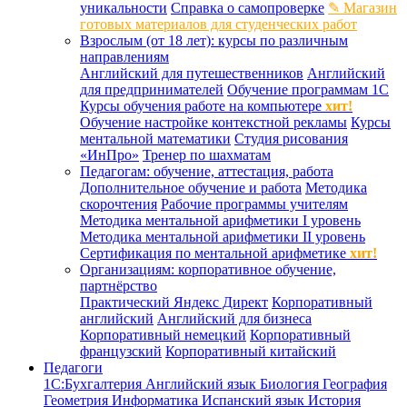
уникальности
Справка о самопроверке
✎ Магазин
готовых материалов для студенческих работ
Взрослым (от 18 лет): курсы по различным
направлениям
Английский для путешественников
Английский
для предпринимателей
Обучение программам 1С
Курсы обучения работе на компьютере
хит!
Обучение настройке контекстной рекламы
Курсы
ментальной математики
Студия рисования
«ИнПро»
Тренер по шахматам
Педагогам: обучение, аттестация, работа
Дополнительное обучение и работа
Методика
скорочтения
Рабочие программы учителям
Методика ментальной арифметики I уровень
Методика ментальной арифметики II уровень
Сертификация по ментальной арифметике
хит!
Организациям: корпоративное обучение,
партнёрство
Практический Яндекс Директ
Корпоративный
английский
Английский для бизнеса
Корпоративный немецкий
Корпоративный
французский
Корпоративный китайский
Педагоги
1С:Бухгалтерия
Английский язык
Биология
География
Геометрия
Информатика
Испанский язык
История