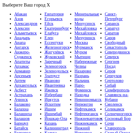
Выберите Ваш город
X
Абакан
Евпатория
Минеральные
Санкт-
Азов
Егорьевск
воды
Петербург
Александров
Ейск
Минусинск
Саранск
Алексин
Екатеринбург
Михайловка
Сарапул
Альметьевск
Елабуга
Михайловск
Саратов
Анадырь
Елец
Мичуринск
Саров
Анапа
Ессентуки
Москва
Свободный
Ангарск
Железногорск
Мурманск
Севастополь
Анжеро-
Жигулёвск
Муром
Северодвинск
Судженск
Жуковский
Мытищи
Северск
Апатиты
Заречный
Набережные
Сергиев
Арзамас
Зеленогорск
Челны
Посад
Армавир
Зеленодольск
Назарово
Серов
Арсеньев
Златоуст
Назрань
Серпухов
Артем
Иваново
Нальчик
Сертолово
Архангельск
Ивантеевка
Наро-
Сибай
Асбест
Ижевск
Фоминск
Симферополь
Астрахань
Избербаш
Находка
Славянск-на-
Ачинск
Иркутск
Невинномысск
Кубани
Балаково
Искитим
Нерюнгри
Смоленск
Балахна
Ишим
Нефтекамск
Соликамск
Балашиха
Ишимбай
Нефтеюганск
Солнечногорск
Балашов
Йошкар-Ола
Нижневартовск
Сосновый Бор
Барнаул
Казань
Нижнекамск
Сочи
Батайск
Калининград
Нижний
Ставрополь
Белгород
Калуга
Новгород
Старый Оскол