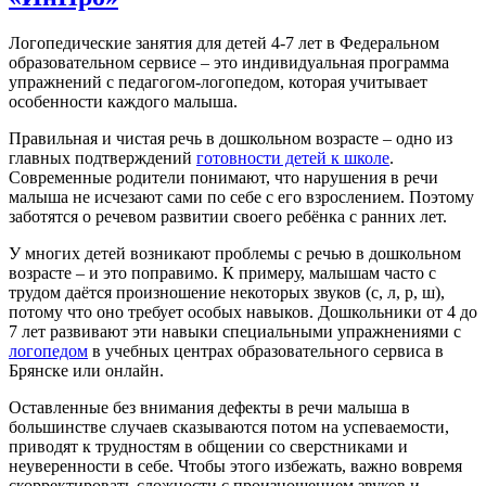
Логопедические занятия для детей 4-7 лет в Федеральном
образовательном сервисе – это индивидуальная программа
упражнений с педагогом-логопедом, которая учитывает
особенности каждого малыша.
Правильная и чистая речь в дошкольном возрасте – одно из
главных подтверждений
готовности детей к школе
.
Современные родители понимают, что нарушения в речи
малыша не исчезают сами по себе с его взрослением. Поэтому
заботятся о речевом развитии своего ребёнка с ранних лет.
У многих детей возникают проблемы с речью в дошкольном
возрасте – и это поправимо. К примеру, малышам часто с
трудом даётся произношение некоторых звуков (с, л, р, ш),
потому что оно требует особых навыков. Дошкольники от 4 до
7 лет развивают эти навыки специальными упражнениями с
логопедом
в учебных центрах образовательного сервиса в
Брянске или онлайн.
Оставленные без внимания дефекты в речи малыша в
большинстве случаев сказываются потом на успеваемости,
приводят к трудностям в общении со сверстниками и
неуверенности в себе. Чтобы этого избежать, важно вовремя
скорректировать сложности с произношением звуков и