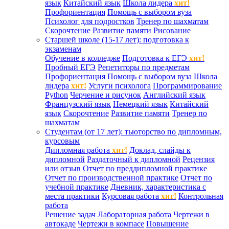
язык
Китайский язык
Школа лидера
хит!
Профориентация
Помощь с выбором вуза
Психолог для подростков
Тренер по шахматам
Скорочтение
Развитие памяти
Рисование
Старшей школе (15-17 лет): подготовка к
экзаменам
Обучение в колледже
Подготовка к ЕГЭ
хит!
Пробный ЕГЭ
Репетиторы по предметам
Профориентация
Помощь с выбором вуза
Школа
лидера
хит!
Услуги психолога
Программирование
Python
Черчение и рисунок
Английский язык
Французский язык
Немецкий язык
Китайский
язык
Скорочтение
Развитие памяти
Тренер по
шахматам
Студентам (от 17 лет): тьюторство по дипломным,
курсовым
Дипломная работа
хит!
Доклад, слайды к
дипломной
Раздаточный к дипломной
Рецензия
или отзыв
Отчет по преддипломной практике
Отчет по производственной практике
Отчет по
учебной практике
Дневник, характеристика с
места практики
Курсовая работа
хит!
Контрольная
работа
Решение задач
Лабораторная работа
Чертежи в
автокаде
Чертежи в компасе
Повышение