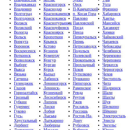
Владикавказ
Красногорск
Орск
Ухта
Владимир
Краснодар
П-Камчатский
Фрязино
Волгоград
Краснокаменск
п. Косая Гора
Хабаровск
Волгодонск
Краснокамск
Павлово
Ханты-
Волжск
Краснотурьинск
Павловский
Мансийск
Волжский
Красноуфимск
Посад
Хасавюрт
Вологда
Красноярск
Пенза
Химки
Вольск
Кропоткин
Первоуральск
Чайковский
Воркута
Крымск
Пермь
Чапаевск
Воронеж
Кстово
Петрозаводск
Чебоксары
Воскресенск
Кузнецк
Подольск
Челябинск
Воткинск
Кумертау
Полевской
Черемхово
Всеволожск
Кунгур
Прокопьевск
Череповец
Выборг
Курган
Прохладный
Черкесск
Выкса
Курск
Псков
Черногорск
Вязьма
Кызыл
Путилково
Чехов
Гатчина
Лабинск
Пушкино
Чистополь
Геленджик
Лениногорск
Пятигорск
Чита
Глазов
Ленинск-
Раменское
Шадринск
Горноалтайск
Кузнецкий
Ревда
Шали
Грозный
Лесосибирск
Реутов
Шахты
Губкин
Липецк
Ржев
Шуя
Гудермес
Лиски
Рославль
Щелкино
Гуково
Лобня
Россошь
Щёкино
Гусь-
Лысьва
Ростов-На-
Электросталь
Хрустальный
Лыткарино
Дону
Элиста
Дербент
Люберцы
Рубцовск
Энгельс
Дзержинск
Магадан
Рыбинск
Южно-