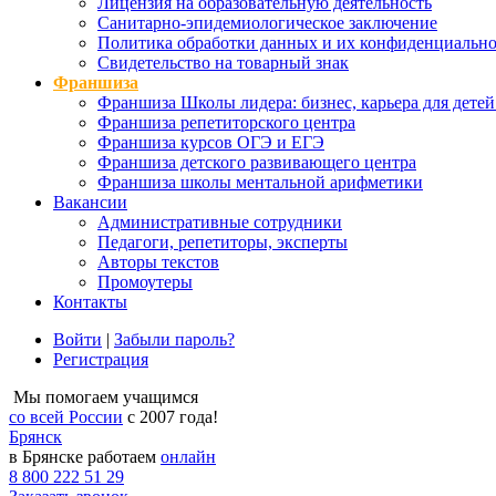
Лицензия на образовательную деятельность
Санитарно-эпидемиологическое заключение
Политика обработки данных и их конфиденциально
Свидетельство на товарный знак
Франшиза
Франшиза Школы лидера: бизнес, карьера для детей
Франшиза репетиторского центра
Франшиза курсов ОГЭ и ЕГЭ
Франшиза детского развивающего центра
Франшиза школы ментальной арифметики
Вакансии
Административные сотрудники
Педагоги, репетиторы, эксперты
Авторы текстов
Промоутеры
Контакты
Войти
|
Забыли пароль?
Регистрация
Мы помогаем учащимся
со всей России
с 2007 года!
Брянск
в Брянске работаем
онлайн
8 800 222 51 29