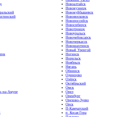
д
Новоалтайск
Новокузнецк
ральский
Новокуйбышевск
хтинский
Новомосковск
Новороссийск
Новосибирск
Новотроицк
Новоуральск
Новочебоксарск
Новочеркасск
Новошахтинск
Новый Уренгой
ецк
Ногинск
Норильск
Ноябрьск
Нягань
Обнинск
Одинцово
Озёрск
Октябрьский
Омск
к-на-Амуре
Орел
Оренбург
Орехово-Зуево
Орск
П-Камчатский
к
п. Косая Гора
Павлово