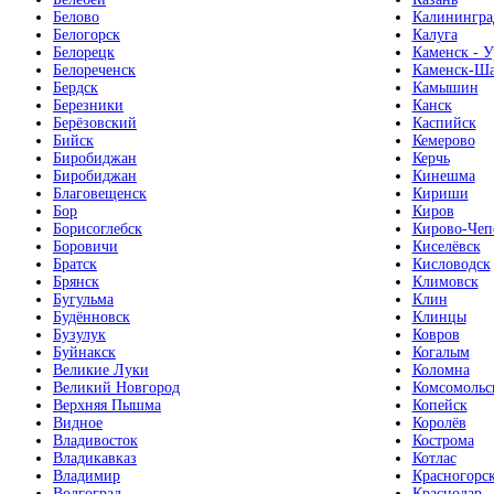
Белово
Калинингра
Белогорск
Калуга
Белорецк
Каменск - У
Белореченск
Каменск-Ша
Бердск
Камышин
Березники
Канск
Берёзовский
Каспийск
Бийск
Кемерово
Биробиджан
Керчь
Биробиджан
Кинешма
Благовещенск
Кириши
Бор
Киров
Борисоглебск
Кирово-Чеп
Боровичи
Киселёвск
Братск
Кисловодск
Брянск
Климовск
Бугульма
Клин
Будённовск
Клинцы
Бузулук
Ковров
Буйнакск
Когалым
Великие Луки
Коломна
Великий Новгород
Комсомольс
Верхняя Пышма
Копейск
Видное
Королёв
Владивосток
Кострома
Владикавказ
Котлас
Владимир
Красногорс
Волгоград
Краснодар