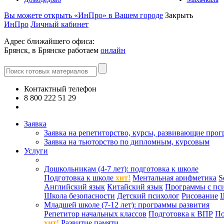
Вы можете открыть «ИнПро» в Вашем городе
Закрыть
ИнПро
Личный кабинет
Адрес ближайшего офиса:
Брянск, в Брянске работаем
онлайн
Контактный телефон
8 800 222 51 29
Все контакты
Заявка
Заявка на репетиторство, курсы, развивающие про
Заявка на тьюторство по дипломным, курсовым
Услуги
Дошкольникам (4-7 лет): подготовка к школе
Подготовка к школе
хит!
Ментальная арифметика
S
Английский язык
Китайский язык
Программы с пс
Школа безопасности
Детский психолог
Рисование
Младшей школе (7-12 лет): программы развития
Репетитор начальных классов
Подготовка к ВПР
По
хит!
Развитие памяти