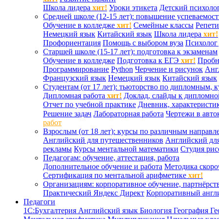
Школа лидера
хит!
Уроки этикета
Детский психоло
Средней школе (12-15 лет): повышение успеваемос
Обучение в колледже
хит!
Семейные классы
Репети
Немецкий язык
Китайский язык
Школа лидера
хит!
Профориентация
Помощь с выбором вуза
Психолог 
Старшей школе (15-17 лет): подготовка к экзаменам
Обучение в колледже
Подготовка к ЕГЭ
хит!
Проб
Программирование
Python
Черчение и рисунок
Анг
Французский язык
Немецкий язык
Китайский язык
Студентам (от 17 лет): тьюторство по дипломным, 
Дипломная работа
хит!
Доклад, слайды к дипломно
Отчет по учебной практике
Дневник, характеристик
Решение задач
Лабораторная работа
Чертежи в авто
работ
Взрослым (от 18 лет): курсы по различным направл
Английский для путешественников
Английский дл
рекламы
Курсы ментальной математики
Студия ри
Педагогам: обучение, аттестация, работа
Дополнительное обучение и работа
Методика скоро
Сертификация по ментальной арифметике
хит!
Организациям: корпоративное обучение, партнёрст
Практический Яндекс Директ
Корпоративный англ
Педагоги
1С:Бухгалтерия
Английский язык
Биология
География
Ге