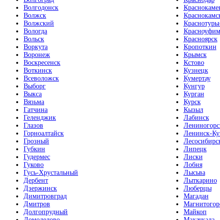
Волгодонск
Краснокаме
Волжск
Краснокамс
Волжский
Краснотурь
Вологда
Красноуфим
Вольск
Красноярск
Воркута
Кропоткин
Воронеж
Крымск
Воскресенск
Кстово
Воткинск
Кузнецк
Всеволожск
Кумертау
Выборг
Кунгур
Выкса
Курган
Вязьма
Курск
Гатчина
Кызыл
Геленджик
Лабинск
Глазов
Лениногорс
Горноалтайск
Ленинск-Ку
Грозный
Лесосибирс
Губкин
Липецк
Гудермес
Лиски
Гуково
Лобня
Гусь-Хрустальный
Лысьва
Дербент
Лыткарино
Дзержинск
Люберцы
Димитровград
Магадан
Дмитров
Магнитогор
Долгопрудный
Майкоп
Домодедово
Махачкала