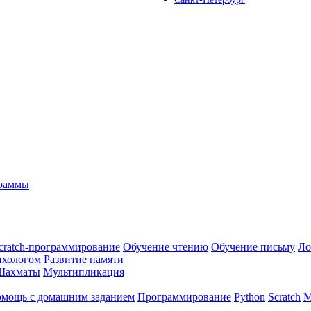
граммы
cratch-программирование
Обучение чтению
Обучение письму
Ло
ихологом
Развитие памяти
Шахматы
Мультипликация
мощь с домашним заданием
Программирование
Python
Scratch
М