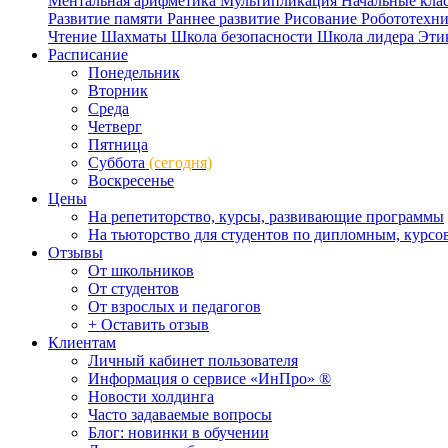
Ментальная арифметика
Мультипликация
Начальные кла
Развитие памяти
Раннее развитие
Рисование
Робототехн
Чтение
Шахматы
Школа безопасности
Школа лидера
Эти
Расписание
Понедельник
Вторник
Среда
Четверг
Пятница
Суббота
(сегодня)
Воскресенье
Цены
На репетиторство, курсы, развивающие программы
На тьюторство для студентов по дипломным, курс
Отзывы
От школьников
От студентов
От взрослых и педагогов
+ Оставить отзыв
Клиентам
Личный кабинет пользователя
Информация о сервисе «ИнПро» ®
Новости холдинга
Часто задаваемые вопросы
Блог: новинки в обучении