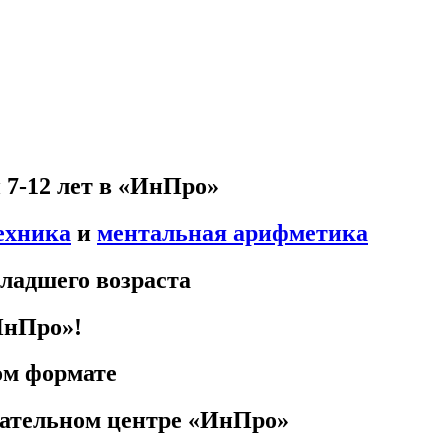
 7-12 лет в «ИнПро»
ехника
и
ментальная арифметика
младшего возраста
ИнПро»!
ом формате
вательном центре «ИнПро»