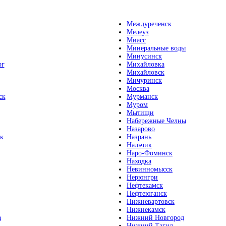
Междуреченск
Мелеуз
Миасс
Минеральные воды
Минусинск
рг
Михайловка
Михайловск
Мичуринск
Москва
ск
Мурманск
Муром
Мытищи
Набережные Челны
Назарово
к
Назрань
Нальчик
Наро-Фоминск
Находка
Невинномысск
Нерюнгри
Нефтекамск
Нефтеюганск
Нижневартовск
Нижнекамск
а
Нижний Новгород
Нижний Тагил