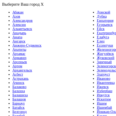
Выберите Ваш город
X
Абакан
Донской
Азов
Дубна
Александров
Евпатория
Алексин
Егорьевск
Альметьевск
Ейск
Анадырь
Екатеринбу
Анапа
Елабуга
Ангарск
Елец
Анжеро-Судженск
Ессентуки
Апатиты
Железногор
Арзамас
Жигулёвск
Армавир
Жуковский
Арсеньев
Заречный
Артем
Зеленогорск
Архангельск
Зеленодольс
Асбест
Златоуст
Астрахань
Иваново
Ачинск
Ивантеевка
Балаково
Ижевск
Балахна
Избербаш
Балашиха
Иркутск
Балашов
Искитим
Барнаул
Ишим
Батайск
Ишимбай
Белгород
Йошкар-Ол
Белебей
Казань