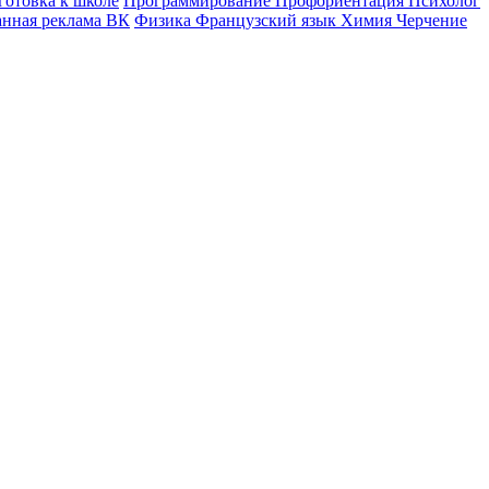
готовка к школе
Программирование
Профориентация
Психолог
анная реклама ВК
Физика
Французский язык
Химия
Черчение