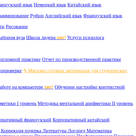
анцузский язык
Немецкий язык
Китайский язык
раммирование
Python
Английский язык
Французский язык
ти
Рисование
ыбором вуза
Школа лидера
хит!
Услуги психолога
дипломной практике
Отчет по производственной практике
мопроверке
✎ Магазин готовых материалов для студенческих
аботе на компьютере
хит!
Обучение настройке контекстной
метики I уровень
Методика ментальной арифметики II уровень
оративный французский
Корпоративный китайский
к
Коррекция почерка
Литература
Логопед
Математика