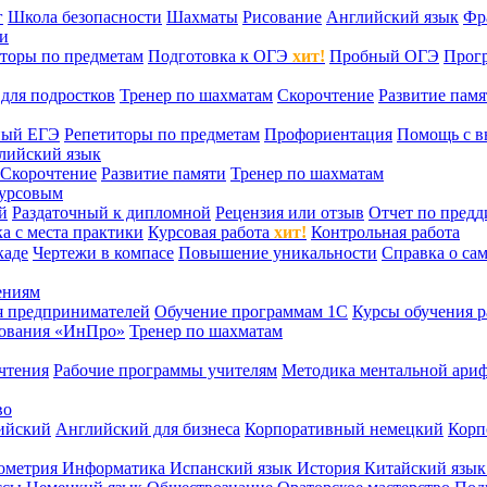
г
Школа безопасности
Шахматы
Рисование
Английский язык
Фр
ти
торы по предметам
Подготовка к ОГЭ
хит!
Пробный ОГЭ
Прог
для подростков
Тренер по шахматам
Скорочтение
Развитие памя
ный ЕГЭ
Репетиторы по предметам
Профориентация
Помощь с в
лийский язык
Скорочтение
Развитие памяти
Тренер по шахматам
курсовым
й
Раздаточный к дипломной
Рецензия или отзыв
Отчет по пред
а с места практики
Курсовая работа
хит!
Контрольная работа
каде
Чертежи в компасе
Повышение уникальности
Справка о са
ениям
я предпринимателей
Обучение программам 1С
Курсы обучения р
сования «ИнПро»
Тренер по шахматам
чтения
Рабочие программы учителям
Методика ментальной ариф
во
ийский
Английский для бизнеса
Корпоративный немецкий
Корп
ометрия
Информатика
Испанский язык
История
Китайский язы