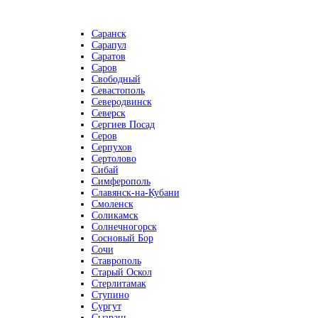
Саранск
Сарапул
Саратов
Саров
Свободный
Севастополь
Северодвинск
Северск
Сергиев Посад
Серов
Серпухов
Сертолово
Сибай
Симферополь
Славянск-на-Кубани
Смоленск
Соликамск
Солнечногорск
Сосновый Бор
Сочи
Ставрополь
Старый Оскол
Стерлитамак
Ступино
Сургут
Сызрань