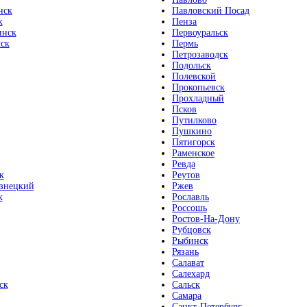
нск
Павловский Посад
к
Пенза
инск
Первоуральск
ск
Пермь
Петрозаводск
Подольск
Полевской
Прокопьевск
Прохладный
Псков
Путилково
Пушкино
Пятигорск
Раменское
Ревда
к
Реутов
знецкий
Ржев
к
Рославль
Россошь
Ростов-На-Дону
Рубцовск
Рыбинск
Рязань
Салават
Салехард
ск
Сальск
Самара
Санкт-Петербург