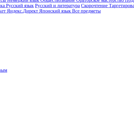
ссы
Немецкий язык
Обществознание
Ораторское мастерство
Под
ика
Русский язык
Русский и литература
Скорочтение
Таргетиров
кет
Яндекс.Директ
Японский язык
Все предметы
овым