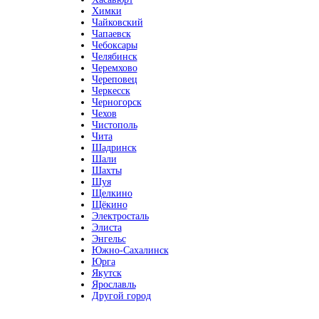
Химки
Чайковский
Чапаевск
Чебоксары
Челябинск
Черемхово
Череповец
Черкесск
Черногорск
Чехов
Чистополь
Чита
Шадринск
Шали
Шахты
Шуя
Щелкино
Щёкино
Электросталь
Элиста
Энгельс
Южно-Сахалинск
Юрга
Якутск
Ярославль
Другой город