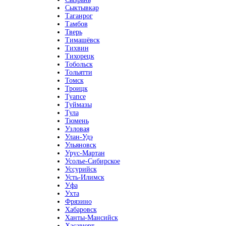
Сыктывкар
Таганрог
Тамбов
Тверь
Тимашёвск
Тихвин
Тихорецк
Тобольск
Тольятти
Томск
Троицк
Туапсе
Туймазы
Тула
Тюмень
Узловая
Улан-Удэ
Ульяновск
Урус-Мартан
Усолье-Сибирское
Уссурийск
Усть-Илимск
Уфа
Ухта
Фрязино
Хабаровск
Ханты-Мансийск
Хасавюрт