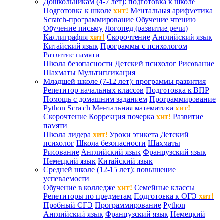
Дошкольникам (4-7 лет): подготовка к школе
Подготовка к школе
хит!
Ментальная арифметика
Scratch-программирование
Обучение чтению
Обучение письму
Логопед (развитие речи)
Каллиграфия
хит!
Скорочтение
Английский язык
Китайский язык
Программы с психологом
Развитие памяти
Школа безопасности
Детский психолог
Рисование
Шахматы
Мультипликация
Младшей школе (7-12 лет): программы развития
Репетитор начальных классов
Подготовка к ВПР
Помощь с домашним заданием
Программирование
Python
Scratch
Ментальная математика
хит!
Скорочтение
Коррекция почерка
хит!
Развитие
памяти
Школа лидера
хит!
Уроки этикета
Детский
психолог
Школа безопасности
Шахматы
Рисование
Английский язык
Французский язык
Немецкий язык
Китайский язык
Средней школе (12-15 лет): повышение
успеваемости
Обучение в колледже
хит!
Семейные классы
Репетиторы по предметам
Подготовка к ОГЭ
хит!
Пробный ОГЭ
Программирование
Python
Английский язык
Французский язык
Немецкий