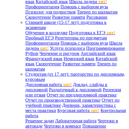
язык
Китайский язык
Школа лидера
хит!
Профориентация
Помощь с выбором вуза
Психолог для подростков
Тренер по шахматам
Скорочтение
Развитие памяти
Рисование
Старшей школе (15-17 лет): подготовка к
экзаменам
Обучение в колледже
Подготовка к ЕГЭ
хит!
Пробный ЕГЭ
Репетиторы по предметам
Профориентация
Помощь с выбором вуза
Школа
лидера
хит!
Услуги психолога
Программирование
Python
Черчение и рисунок
Английский язык
Французский язык
Немецкий язык
Китайский
язык
Скорочтение
Развитие памяти
Тренер по
шахматам
Студентам (от 17 лет): тьюторство по дипломным,
курсовым
Дипломная работа
хит!
Доклад, слайды к
дипломной
Раздаточный к дипломной
Рецензия
или отзыв
Отчет по преддипломной практике
Отчет по производственной практике
Отчет по
учебной практике
Дневник, характеристика с
места практики
Курсовая работа
хит!
Контрольная
работа
Решение задач
Лабораторная работа
Чертежи в
автокаде
Чертежи в компасе
Повышение