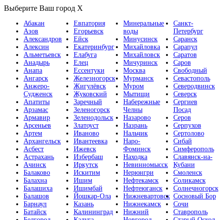
Выберите Ваш город
X
Абакан
Евпатория
Минеральные
Санкт-
Азов
Егорьевск
воды
Петербург
Александров
Ейск
Минусинск
Саранск
Алексин
Екатеринбург
Михайловка
Сарапул
Альметьевск
Елабуга
Михайловск
Саратов
Анадырь
Елец
Мичуринск
Саров
Анапа
Ессентуки
Москва
Свободный
Ангарск
Железногорск
Мурманск
Севастополь
Анжеро-
Жигулёвск
Муром
Северодвинск
Судженск
Жуковский
Мытищи
Северск
Апатиты
Заречный
Набережные
Сергиев
Арзамас
Зеленогорск
Челны
Посад
Армавир
Зеленодольск
Назарово
Серов
Арсеньев
Златоуст
Назрань
Серпухов
Артем
Иваново
Нальчик
Сертолово
Архангельск
Ивантеевка
Наро-
Сибай
Асбест
Ижевск
Фоминск
Симферополь
Астрахань
Избербаш
Находка
Славянск-на-
Ачинск
Иркутск
Невинномысск
Кубани
Балаково
Искитим
Нерюнгри
Смоленск
Балахна
Ишим
Нефтекамск
Соликамск
Балашиха
Ишимбай
Нефтеюганск
Солнечногорск
Балашов
Йошкар-Ола
Нижневартовск
Сосновый Бор
Барнаул
Казань
Нижнекамск
Сочи
Батайск
Калининград
Нижний
Ставрополь
Белгород
Калуга
Новгород
Старый Оскол