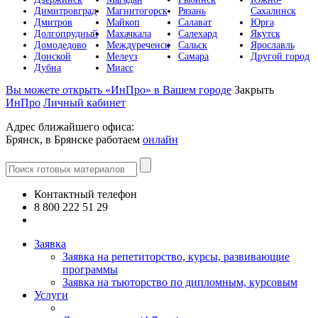
Димитровград
Магнитогорск
Рязань
Сахалинск
Дмитров
Майкоп
Салават
Юрга
Долгопрудный
Махачкала
Салехард
Якутск
Домодедово
Междуреченск
Сальск
Ярославль
Донской
Мелеуз
Самара
Другой город
Дубна
Миасс
Вы можете открыть «ИнПро» в Вашем городе
Закрыть
ИнПро
Личный кабинет
Адрес ближайшего офиса:
Брянск, в Брянске работаем
онлайн
Контактный телефон
8 800 222 51 29
Все контакты
Заявка
Заявка на репетиторство, курсы, развивающие
программы
Заявка на тьюторство по дипломным, курсовым
Услуги