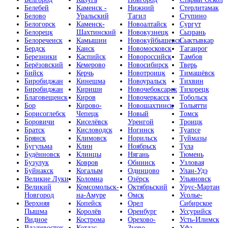
Белебей
Каменск -
Нижний
Стерлитамак
Белово
Уральский
Тагил
Ступино
Белогорск
Каменск-
Новоалтайск
Сургут
Белорецк
Шахтинский
Новокузнецк
Сызрань
Белореченск
Камышин
Новокуйбышевск
Сыктывкар
Бердск
Канск
Новомосковск
Таганрог
Березники
Каспийск
Новороссийск
Тамбов
Берёзовский
Кемерово
Новосибирск
Тверь
Бийск
Керчь
Новотроицк
Тимашёвск
Биробиджан
Кинешма
Новоуральск
Тихвин
Биробиджан
Кириши
Новочебоксарск
Тихорецк
Благовещенск
Киров
Новочеркасск
Тобольск
Бор
Кирово-
Новошахтинск
Тольятти
Борисоглебск
Чепецк
Новый
Томск
Боровичи
Киселёвск
Уренгой
Троицк
Братск
Кисловодск
Ногинск
Туапсе
Брянск
Климовск
Норильск
Туймазы
Бугульма
Клин
Ноябрьск
Тула
Будённовск
Клинцы
Нягань
Тюмень
Бузулук
Ковров
Обнинск
Узловая
Буйнакск
Когалым
Одинцово
Улан-Удэ
Великие Луки
Коломна
Озёрск
Ульяновск
Великий
Комсомольск-
Октябрьский
Урус-Мартан
Новгород
на-Амуре
Омск
Усолье-
Верхняя
Копейск
Орел
Сибирское
Пышма
Королёв
Оренбург
Уссурийск
Видное
Кострома
Орехово-
Усть-Илимск
Владивосток
Котлас
Зуево
Уфа