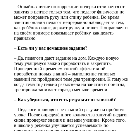
– Онлайн-занятие по коррекции почерка отличается от
занятия в центре только тем, что педагог физически не
может поправить руку или спину ребёнка. Во время
занятия онлайн педагог непрерывно наблюдает за тем,
как ребёнок сидит, держит ручку и пишет. Поправляет и
на своём примере показывает ребёнку, как делать
правильно.
– Есть ли у вас домашнее задание?
– Да, педагоги дают задание на дом. Каждую новую
тему учащемуся важно проработать и закрепить.
Проверенный временем способ эффективной
проработки новых знаний – выполнение типовых
заданий по пройденной теме для тренировки. К тому же
когда тема тщательно разъяснена на занятии и понятна,
тренировка занимает гораздо меньше времени.
– Как убедиться, что есть результат от занятий?
– Педагоги проводят срез знаний сразу же на пробном
уроке. После определённого количества занятий педагог
снова проверяет знания и навыки ученика. Кроме того,
в школе у ребёнка улучшается успеваемость по
предмету, и это становится заметно по результатам