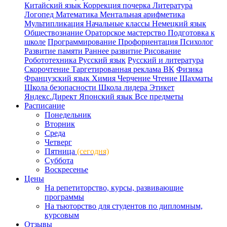
Китайский язык
Коррекция почерка
Литература
Логопед
Математика
Ментальная арифметика
Мультипликация
Начальные классы
Немецкий язык
Обществознание
Ораторское мастерство
Подготовка к
школе
Программирование
Профориентация
Психолог
Развитие памяти
Раннее развитие
Рисование
Робототехника
Русский язык
Русский и литература
Скорочтение
Таргетированная реклама ВК
Физика
Французский язык
Химия
Черчение
Чтение
Шахматы
Школа безопасности
Школа лидера
Этикет
Яндекс.Директ
Японский язык
Все предметы
Расписание
Понедельник
Вторник
Среда
Четверг
Пятница
(сегодня)
Суббота
Воскресенье
Цены
На репетиторство, курсы, развивающие
программы
На тьюторство для студентов по дипломным,
курсовым
Отзывы