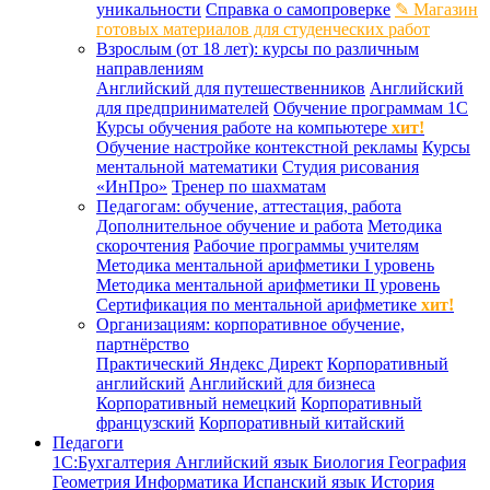
уникальности
Справка о самопроверке
✎ Магазин
готовых материалов для студенческих работ
Взрослым (от 18 лет): курсы по различным
направлениям
Английский для путешественников
Английский
для предпринимателей
Обучение программам 1С
Курсы обучения работе на компьютере
хит!
Обучение настройке контекстной рекламы
Курсы
ментальной математики
Студия рисования
«ИнПро»
Тренер по шахматам
Педагогам: обучение, аттестация, работа
Дополнительное обучение и работа
Методика
скорочтения
Рабочие программы учителям
Методика ментальной арифметики I уровень
Методика ментальной арифметики II уровень
Сертификация по ментальной арифметике
хит!
Организациям: корпоративное обучение,
партнёрство
Практический Яндекс Директ
Корпоративный
английский
Английский для бизнеса
Корпоративный немецкий
Корпоративный
французский
Корпоративный китайский
Педагоги
1С:Бухгалтерия
Английский язык
Биология
География
Геометрия
Информатика
Испанский язык
История