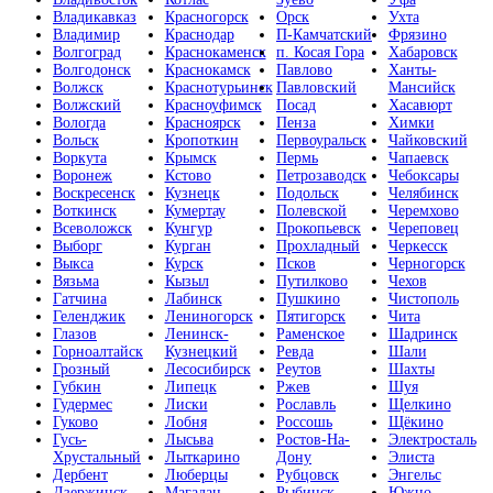
Владикавказ
Красногорск
Орск
Ухта
Владимир
Краснодар
П-Камчатский
Фрязино
Волгоград
Краснокаменск
п. Косая Гора
Хабаровск
Волгодонск
Краснокамск
Павлово
Ханты-
Волжск
Краснотурьинск
Павловский
Мансийск
Волжский
Красноуфимск
Посад
Хасавюрт
Вологда
Красноярск
Пенза
Химки
Вольск
Кропоткин
Первоуральск
Чайковский
Воркута
Крымск
Пермь
Чапаевск
Воронеж
Кстово
Петрозаводск
Чебоксары
Воскресенск
Кузнецк
Подольск
Челябинск
Воткинск
Кумертау
Полевской
Черемхово
Всеволожск
Кунгур
Прокопьевск
Череповец
Выборг
Курган
Прохладный
Черкесск
Выкса
Курск
Псков
Черногорск
Вязьма
Кызыл
Путилково
Чехов
Гатчина
Лабинск
Пушкино
Чистополь
Геленджик
Лениногорск
Пятигорск
Чита
Глазов
Ленинск-
Раменское
Шадринск
Горноалтайск
Кузнецкий
Ревда
Шали
Грозный
Лесосибирск
Реутов
Шахты
Губкин
Липецк
Ржев
Шуя
Гудермес
Лиски
Рославль
Щелкино
Гуково
Лобня
Россошь
Щёкино
Гусь-
Лысьва
Ростов-На-
Электросталь
Хрустальный
Лыткарино
Дону
Элиста
Дербент
Люберцы
Рубцовск
Энгельс
Дзержинск
Магадан
Рыбинск
Южно-