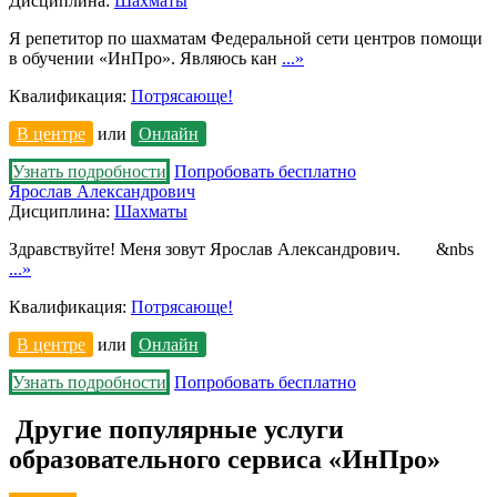
Дисциплина:
Шахматы
Я репетитор по шахматам Федеральной сети центров помощи
в обучении «ИнПро». Являюсь кан
...»
Квалификация:
Потрясающе!
В центре
или
Онлайн
Узнать подробности
Попробовать бесплатно
Ярослав Александрович
Дисциплина:
Шахматы
Здравствуйте! Меня зовут Ярослав Александрович. &nbs
...»
Квалификация:
Потрясающе!
В центре
или
Онлайн
Узнать подробности
Попробовать бесплатно
Другие популярные услуги
образовательного сервиса «ИнПро»