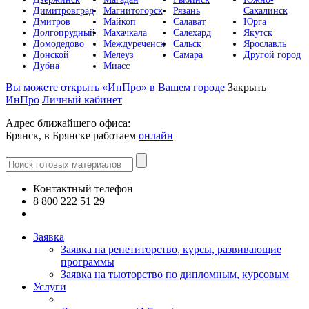
Димитровград
Магнитогорск
Рязань
Сахалинск
Дмитров
Майкоп
Салават
Юрга
Долгопрудный
Махачкала
Салехард
Якутск
Домодедово
Междуреченск
Сальск
Ярославль
Донской
Мелеуз
Самара
Другой город
Дубна
Миасс
Вы можете открыть «ИнПро» в Вашем городе
Закрыть
ИнПро
Личный кабинет
Адрес ближайшего офиса:
Брянск, в Брянске работаем
онлайн
Контактный телефон
8 800 222 51 29
Все контакты
Заявка
Заявка на репетиторство, курсы, развивающие
программы
Заявка на тьюторство по дипломным, курсовым
Услуги