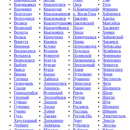
Владикавказ
Красногорск
Орск
Ухта
Владимир
Краснодар
П-Камчатский
Фрязино
Волгоград
Краснокаменск
п. Косая Гора
Хабаровск
Волгодонск
Краснокамск
Павлово
Ханты-
Волжск
Краснотурьинск
Павловский
Мансийск
Волжский
Красноуфимск
Посад
Хасавюрт
Вологда
Красноярск
Пенза
Химки
Вольск
Кропоткин
Первоуральск
Чайковский
Воркута
Крымск
Пермь
Чапаевск
Воронеж
Кстово
Петрозаводск
Чебоксары
Воскресенск
Кузнецк
Подольск
Челябинск
Воткинск
Кумертау
Полевской
Черемхово
Всеволожск
Кунгур
Прокопьевск
Череповец
Выборг
Курган
Прохладный
Черкесск
Выкса
Курск
Псков
Черногорск
Вязьма
Кызыл
Путилково
Чехов
Гатчина
Лабинск
Пушкино
Чистополь
Геленджик
Лениногорск
Пятигорск
Чита
Глазов
Ленинск-
Раменское
Шадринск
Горноалтайск
Кузнецкий
Ревда
Шали
Грозный
Лесосибирск
Реутов
Шахты
Губкин
Липецк
Ржев
Шуя
Гудермес
Лиски
Рославль
Щелкино
Гуково
Лобня
Россошь
Щёкино
Гусь-
Лысьва
Ростов-На-
Электросталь
Хрустальный
Лыткарино
Дону
Элиста
Дербент
Люберцы
Рубцовск
Энгельс
Дзержинск
Магадан
Рыбинск
Южно-