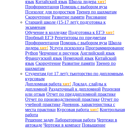
язык
Китайский язык
Школа лидера
хит!
Профориентация
Помощь с выбором вуза
Психолог для подростков
Тренер по шахматам
Скорочтение
Развитие памяти
Рисование
Старшей школе (15-17 лет): подготовка к
экзаменам
Обучение в колледже
Подготовка к ЕГЭ
хит!
Пробный ЕГЭ
Репетиторы по предметам
Профориентация
Помощь с выбором вуза
Школа
лидера
хит!
Услуги психолога
Программирование
Python
Черчение и рисунок
Английский язык
Французский язык
Немецкий язык
Китайский
язык
Скорочтение
Развитие памяти
Тренер по
шахматам
Студентам (от 17 лет): тьюторство по дипломным,
курсовым
Дипломная работа
хит!
Доклад, слайды к
дипломной
Раздаточный к дипломной
Рецензия
или отзыв
Отчет по преддипломной практике
Отчет по производственной практике
Отчет по
учебной практике
Дневник, характеристика с
места практики
Курсовая работа
хит!
Контрольная
работа
Решение задач
Лабораторная работа
Чертежи в
автокаде
Чертежи в компасе
Повышение