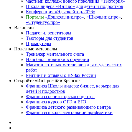
Частный колледж нового поколения «Тьютория»
Школа лидера «ИнПро» для детей и подростков
Конференция «Эдьюкейтор-2026»
Порталы
«Дошкольник.про»
,
«Школьник.про»
,
«Студентус.про»
Вакансии
Педагоги, репетиторы
Тьюторы для студентов
Промоутеры
Полезные материалы
Тренажер ментального счета
Наш блог: новинки в обучении
Магазин готовых материалов для студенческих
работ
Рейтинг и отзывы о ВУЗах России
Откройте «ИнПро» ® в Брянске
Франшиза Школы лидера: бизнес, карьера для
детей и подростков
Франшиза репетиторского центра
Франшиза курсов ОГЭ и ЕГЭ
Франшиза детского развивающего центра
Франшиза школы ментальной арифметики