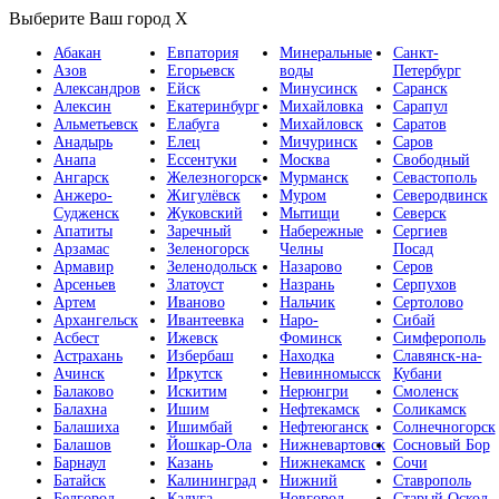
Выберите Ваш город
X
Абакан
Евпатория
Минеральные
Санкт-
Азов
Егорьевск
воды
Петербург
Александров
Ейск
Минусинск
Саранск
Алексин
Екатеринбург
Михайловка
Сарапул
Альметьевск
Елабуга
Михайловск
Саратов
Анадырь
Елец
Мичуринск
Саров
Анапа
Ессентуки
Москва
Свободный
Ангарск
Железногорск
Мурманск
Севастополь
Анжеро-
Жигулёвск
Муром
Северодвинск
Судженск
Жуковский
Мытищи
Северск
Апатиты
Заречный
Набережные
Сергиев
Арзамас
Зеленогорск
Челны
Посад
Армавир
Зеленодольск
Назарово
Серов
Арсеньев
Златоуст
Назрань
Серпухов
Артем
Иваново
Нальчик
Сертолово
Архангельск
Ивантеевка
Наро-
Сибай
Асбест
Ижевск
Фоминск
Симферополь
Астрахань
Избербаш
Находка
Славянск-на-
Ачинск
Иркутск
Невинномысск
Кубани
Балаково
Искитим
Нерюнгри
Смоленск
Балахна
Ишим
Нефтекамск
Соликамск
Балашиха
Ишимбай
Нефтеюганск
Солнечногорск
Балашов
Йошкар-Ола
Нижневартовск
Сосновый Бор
Барнаул
Казань
Нижнекамск
Сочи
Батайск
Калининград
Нижний
Ставрополь
Белгород
Калуга
Новгород
Старый Оскол