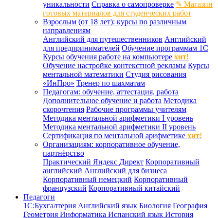
уникальности
Справка о самопроверке
✎ Магазин
готовых материалов для студенческих работ
Взрослым (от 18 лет): курсы по различным
направлениям
Английский для путешественников
Английский
для предпринимателей
Обучение программам 1С
Курсы обучения работе на компьютере
хит!
Обучение настройке контекстной рекламы
Курсы
ментальной математики
Студия рисования
«ИнПро»
Тренер по шахматам
Педагогам: обучение, аттестация, работа
Дополнительное обучение и работа
Методика
скорочтения
Рабочие программы учителям
Методика ментальной арифметики I уровень
Методика ментальной арифметики II уровень
Сертификация по ментальной арифметике
хит!
Организациям: корпоративное обучение,
партнёрство
Практический Яндекс Директ
Корпоративный
английский
Английский для бизнеса
Корпоративный немецкий
Корпоративный
французский
Корпоративный китайский
Педагоги
1С:Бухгалтерия
Английский язык
Биология
География
Геометрия
Информатика
Испанский язык
История