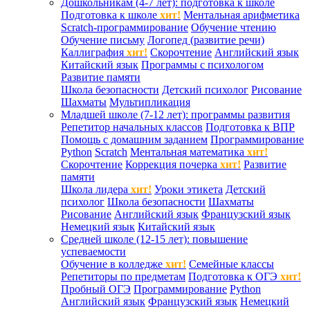
Дошкольникам (4-7 лет): подготовка к школе
Подготовка к школе
хит!
Ментальная арифметика
Scratch-программирование
Обучение чтению
Обучение письму
Логопед (развитие речи)
Каллиграфия
хит!
Скорочтение
Английский язык
Китайский язык
Программы с психологом
Развитие памяти
Школа безопасности
Детский психолог
Рисование
Шахматы
Мультипликация
Младшей школе (7-12 лет): программы развития
Репетитор начальных классов
Подготовка к ВПР
Помощь с домашним заданием
Программирование
Python
Scratch
Ментальная математика
хит!
Скорочтение
Коррекция почерка
хит!
Развитие
памяти
Школа лидера
хит!
Уроки этикета
Детский
психолог
Школа безопасности
Шахматы
Рисование
Английский язык
Французский язык
Немецкий язык
Китайский язык
Средней школе (12-15 лет): повышение
успеваемости
Обучение в колледже
хит!
Семейные классы
Репетиторы по предметам
Подготовка к ОГЭ
хит!
Пробный ОГЭ
Программирование
Python
Английский язык
Французский язык
Немецкий