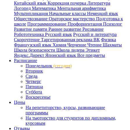
Китайский язык
Коррекция почерка
Литература
Логопед
Математика
Ментальная арифметика
Мультипликация
Начальные классы
Немецкий язык
Обществознание
Ораторское мастерство
Подготовка к
школе
Программирование
Профориентация
Психолог
Развитие памяти
Раннее развитие
Рисование
Робототехника
Русский язык
Русский и литература
Скорочтение
Таргетированная реклама ВК
Физика
Французский язык
Химия
Черчение
Чтение
Шахматы
Школа безопасности
Школа лидера
Этикет
Яндекс.Директ
Японский язык
Все предметы
Расписание
Понедельник
(сегодня)
Вторник
Среда
Четверг
Пятница
Суббота
Воскресенье
Цены
На репетиторство, курсы, развивающие
программы
На тьюторство для студентов по дипломным,
курсовым
Отзывы