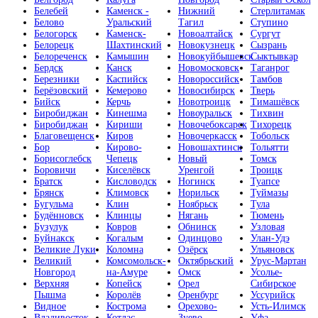
Белебей
Каменск -
Нижний
Стерлитамак
Белово
Уральский
Тагил
Ступино
Белогорск
Каменск-
Новоалтайск
Сургут
Белорецк
Шахтинский
Новокузнецк
Сызрань
Белореченск
Камышин
Новокуйбышевск
Сыктывкар
Бердск
Канск
Новомосковск
Таганрог
Березники
Каспийск
Новороссийск
Тамбов
Берёзовский
Кемерово
Новосибирск
Тверь
Бийск
Керчь
Новотроицк
Тимашёвск
Биробиджан
Кинешма
Новоуральск
Тихвин
Биробиджан
Кириши
Новочебоксарск
Тихорецк
Благовещенск
Киров
Новочеркасск
Тобольск
Бор
Кирово-
Новошахтинск
Тольятти
Борисоглебск
Чепецк
Новый
Томск
Боровичи
Киселёвск
Уренгой
Троицк
Братск
Кисловодск
Ногинск
Туапсе
Брянск
Климовск
Норильск
Туймазы
Бугульма
Клин
Ноябрьск
Тула
Будённовск
Клинцы
Нягань
Тюмень
Бузулук
Ковров
Обнинск
Узловая
Буйнакск
Когалым
Одинцово
Улан-Удэ
Великие Луки
Коломна
Озёрск
Ульяновск
Великий
Комсомольск-
Октябрьский
Урус-Мартан
Новгород
на-Амуре
Омск
Усолье-
Верхняя
Копейск
Орел
Сибирское
Пышма
Королёв
Оренбург
Уссурийск
Видное
Кострома
Орехово-
Усть-Илимск
Владивосток
Котлас
Зуево
Уфа