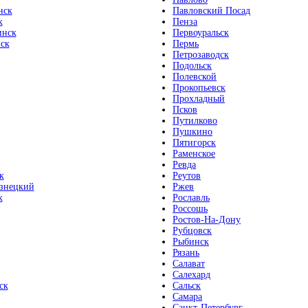
нск
Павловский Посад
к
Пенза
инск
Первоуральск
ск
Пермь
Петрозаводск
Подольск
Полевской
Прокопьевск
Прохладный
Псков
Путилково
Пушкино
Пятигорск
Раменское
Ревда
к
Реутов
знецкий
Ржев
к
Рославль
Россошь
Ростов-На-Дону
Рубцовск
Рыбинск
Рязань
Салават
Салехард
ск
Сальск
Самара
Санкт-Петербург