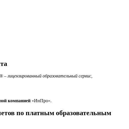
ота
® – лицензированный образовательный сервис,
ной компанией
«ИнПро».
четов по платным образовательным