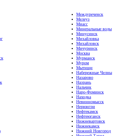
Междуреченск
Мелеуз
Миасс
Минеральные воды
Минусинск
рг
Михайловка
Михайловск
Мичуринск
Москва
ск
Мурманск
Муром
Мытищи
Набережные Челны
Назарово
к
Назрань
Нальчик
Наро-Фоминск
Находка
Невинномысск
Нерюнгри
Нефтекамск
Нефтеюганск
Нижневартовск
Нижнекамск
а
Нижний Новгород
Нижний Тагил