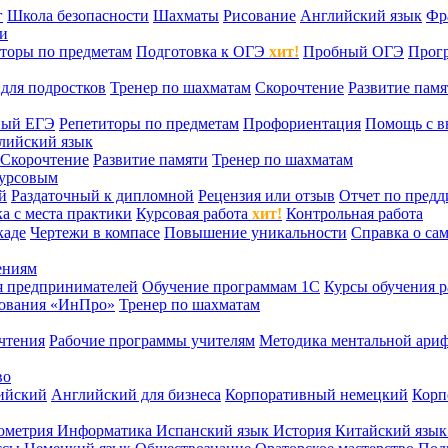
г
Школа безопасности
Шахматы
Рисование
Английский язык
Фр
ти
торы по предметам
Подготовка к ОГЭ
хит!
Пробный ОГЭ
Прог
для подростков
Тренер по шахматам
Скорочтение
Развитие памя
ный ЕГЭ
Репетиторы по предметам
Профориентация
Помощь с в
лийский язык
Скорочтение
Развитие памяти
Тренер по шахматам
курсовым
й
Раздаточный к дипломной
Рецензия или отзыв
Отчет по пред
а с места практики
Курсовая работа
хит!
Контрольная работа
каде
Чертежи в компасе
Повышение уникальности
Справка о са
ениям
я предпринимателей
Обучение программам 1С
Курсы обучения р
сования «ИнПро»
Тренер по шахматам
чтения
Рабочие программы учителям
Методика ментальной ариф
во
ийский
Английский для бизнеса
Корпоративный немецкий
Корп
ометрия
Информатика
Испанский язык
История
Китайский язы