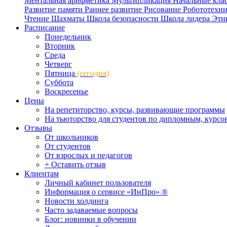
Ментальная арифметика
Мультипликация
Начальные кла
Развитие памяти
Раннее развитие
Рисование
Робототехн
Чтение
Шахматы
Школа безопасности
Школа лидера
Эти
Расписание
Понедельник
Вторник
Среда
Четверг
Пятница
(сегодня)
Суббота
Воскресенье
Цены
На репетиторство, курсы, развивающие программы
На тьюторство для студентов по дипломным, курс
Отзывы
От школьников
От студентов
От взрослых и педагогов
+ Оставить отзыв
Клиентам
Личный кабинет пользователя
Информация о сервисе «ИнПро» ®
Новости холдинга
Часто задаваемые вопросы
Блог: новинки в обучении