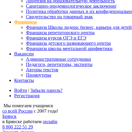
Лицензия на образовательную деятельность
Санитарно-эпидемиологическое заключение
Политика обработки данных и их конфиденциально
Свидетельство на товарный знак
Франшиза
Франшиза Школы лидера: бизнес, карьера для детей
Франшиза репетиторского центра
Франшиза курсов ОГЭ и ЕГЭ
Франшиза детского развивающего центра
Франшиза школы ментальной арифметики
Вакансии
Административные сотрудники
Педагоги, репетиторы, эксперты
Авторы текстов
Промоутеры
Контакты
Войти
|
Забыли пароль?
Регистрация
Мы помогаем учащимся
со всей России
с 2007 года!
Брянск
в Брянске работаем
онлайн
8 800 222 51 29