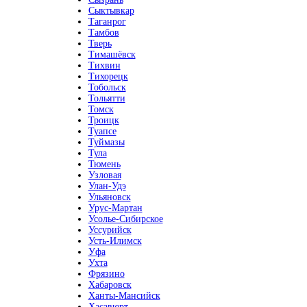
Сыктывкар
Таганрог
Тамбов
Тверь
Тимашёвск
Тихвин
Тихорецк
Тобольск
Тольятти
Томск
Троицк
Туапсе
Туймазы
Тула
Тюмень
Узловая
Улан-Удэ
Ульяновск
Урус-Мартан
Усолье-Сибирское
Уссурийск
Усть-Илимск
Уфа
Ухта
Фрязино
Хабаровск
Ханты-Мансийск
Хасавюрт