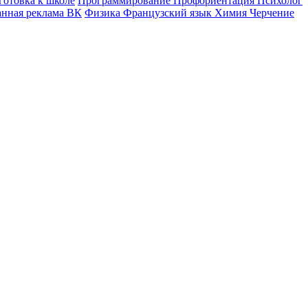
готовка к школе
Программирование
Профориентация
Психолог
анная реклама ВК
Физика
Французский язык
Химия
Черчение