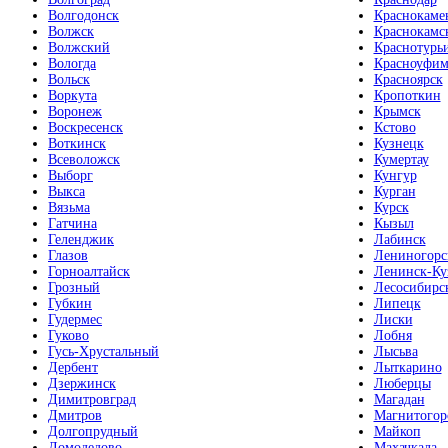
Волгодонск
Краснокаме
Волжск
Краснокамс
Волжский
Краснотурь
Вологда
Красноуфим
Вольск
Красноярск
Воркута
Кропоткин
Воронеж
Крымск
Воскресенск
Кстово
Воткинск
Кузнецк
Всеволожск
Кумертау
Выборг
Кунгур
Выкса
Курган
Вязьма
Курск
Гатчина
Кызыл
Геленджик
Лабинск
Глазов
Лениногорс
Горноалтайск
Ленинск-Ку
Грозный
Лесосибирс
Губкин
Липецк
Гудермес
Лиски
Гуково
Лобня
Гусь-Хрустальный
Лысьва
Дербент
Лыткарино
Дзержинск
Люберцы
Димитровград
Магадан
Дмитров
Магнитогор
Долгопрудный
Майкоп
Домодедово
Махачкала