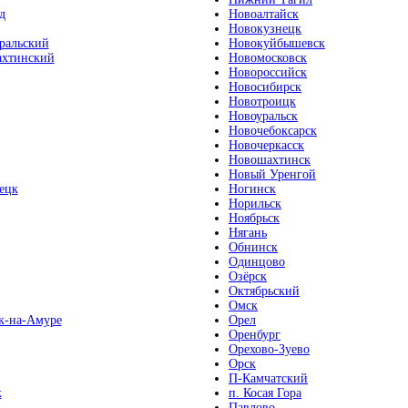
д
Новоалтайск
Новокузнецк
ральский
Новокуйбышевск
хтинский
Новомосковск
Новороссийск
Новосибирск
Новотроицк
Новоуральск
Новочебоксарск
Новочеркасск
Новошахтинск
Новый Уренгой
ецк
Ногинск
Норильск
Ноябрьск
Нягань
Обнинск
Одинцово
Озёрск
Октябрьский
Омск
к-на-Амуре
Орел
Оренбург
Орехово-Зуево
Орск
П-Камчатский
к
п. Косая Гора
Павлово