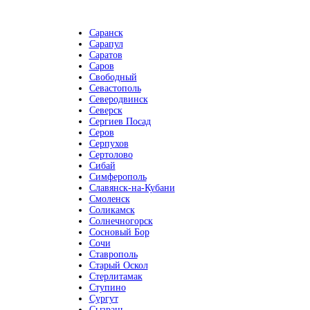
Саранск
Сарапул
Саратов
Саров
Свободный
Севастополь
Северодвинск
Северск
Сергиев Посад
Серов
Серпухов
Сертолово
Сибай
Симферополь
Славянск-на-Кубани
Смоленск
Соликамск
Солнечногорск
Сосновый Бор
Сочи
Ставрополь
Старый Оскол
Стерлитамак
Ступино
Сургут
Сызрань