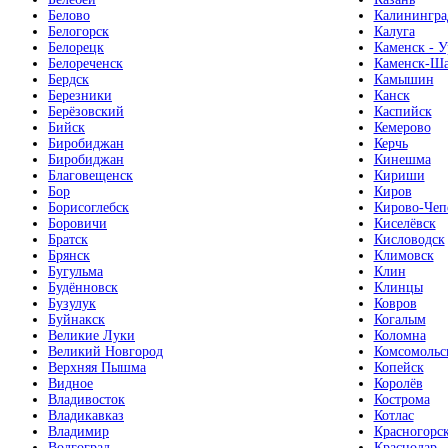
Белово
Калинингра
Белогорск
Калуга
Белорецк
Каменск - У
Белореченск
Каменск-Ша
Бердск
Камышин
Березники
Канск
Берёзовский
Каспийск
Бийск
Кемерово
Биробиджан
Керчь
Биробиджан
Кинешма
Благовещенск
Кириши
Бор
Киров
Борисоглебск
Кирово-Чеп
Боровичи
Киселёвск
Братск
Кисловодск
Брянск
Климовск
Бугульма
Клин
Будённовск
Клинцы
Бузулук
Ковров
Буйнакск
Когалым
Великие Луки
Коломна
Великий Новгород
Комсомольс
Верхняя Пышма
Копейск
Видное
Королёв
Владивосток
Кострома
Владикавказ
Котлас
Владимир
Красногорс
Волгоград
Краснодар