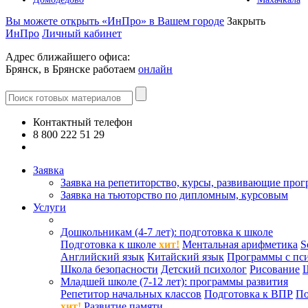
Вы можете открыть «ИнПро» в Вашем городе
Закрыть
ИнПро
Личный кабинет
Адрес ближайшего офиса:
Брянск, в Брянске работаем
онлайн
Контактный телефон
8 800 222 51 29
Все контакты
Заявка
Заявка на репетиторство, курсы, развивающие про
Заявка на тьюторство по дипломным, курсовым
Услуги
Дошкольникам (4-7 лет): подготовка к школе
Подготовка к школе
хит!
Ментальная арифметика
S
Английский язык
Китайский язык
Программы с пс
Школа безопасности
Детский психолог
Рисование
Младшей школе (7-12 лет): программы развития
Репетитор начальных классов
Подготовка к ВПР
По
хит!
Развитие памяти