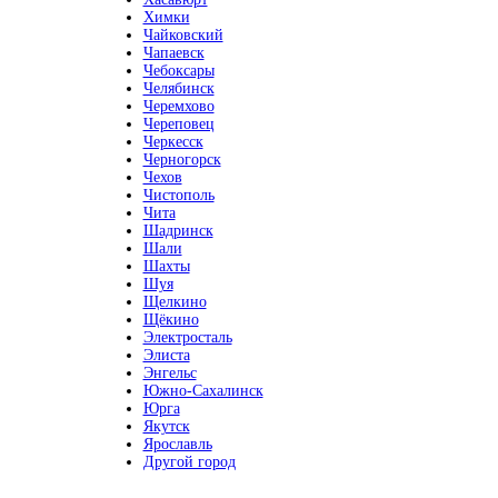
Химки
Чайковский
Чапаевск
Чебоксары
Челябинск
Черемхово
Череповец
Черкесск
Черногорск
Чехов
Чистополь
Чита
Шадринск
Шали
Шахты
Шуя
Щелкино
Щёкино
Электросталь
Элиста
Энгельс
Южно-Сахалинск
Юрга
Якутск
Ярославль
Другой город