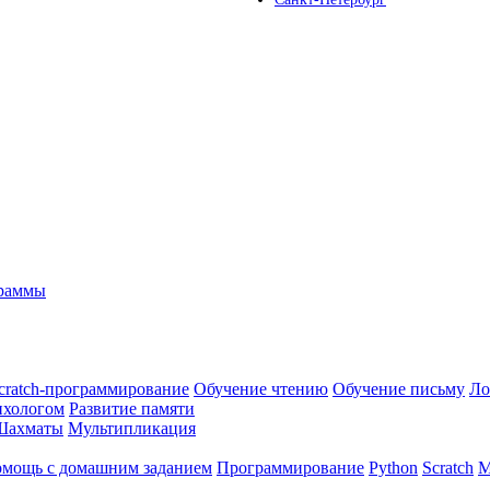
граммы
cratch-программирование
Обучение чтению
Обучение письму
Ло
ихологом
Развитие памяти
Шахматы
Мультипликация
мощь с домашним заданием
Программирование
Python
Scratch
М