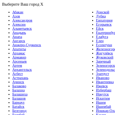
Выберите Ваш город
X
Абакан
Донской
Азов
Дубна
Александров
Евпатория
Алексин
Егорьевск
Альметьевск
Ейск
Анадырь
Екатеринбу
Анапа
Елабуга
Ангарск
Елец
Анжеро-Судженск
Ессентуки
Апатиты
Железногор
Арзамас
Жигулёвск
Армавир
Жуковский
Арсеньев
Заречный
Артем
Зеленогорск
Архангельск
Зеленодольс
Асбест
Златоуст
Астрахань
Иваново
Ачинск
Ивантеевка
Балаково
Ижевск
Балахна
Избербаш
Балашиха
Иркутск
Балашов
Искитим
Барнаул
Ишим
Батайск
Ишимбай
Белгород
Йошкар-Ол
Белебей
Казань