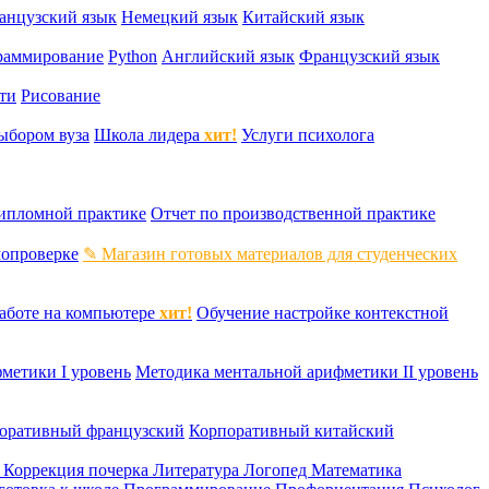
анцузский язык
Немецкий язык
Китайский язык
раммирование
Python
Английский язык
Французский язык
ти
Рисование
ыбором вуза
Школа лидера
хит!
Услуги психолога
дипломной практике
Отчет по производственной практике
мопроверке
✎ Магазин готовых материалов для студенческих
аботе на компьютере
хит!
Обучение настройке контекстной
метики I уровень
Методика ментальной арифметики II уровень
оративный французский
Корпоративный китайский
к
Коррекция почерка
Литература
Логопед
Математика