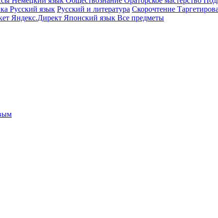
ссы
Немецкий язык
Обществознание
Ораторское мастерство
Под
ика
Русский язык
Русский и литература
Скорочтение
Таргетиров
кет
Яндекс.Директ
Японский язык
Все предметы
овым