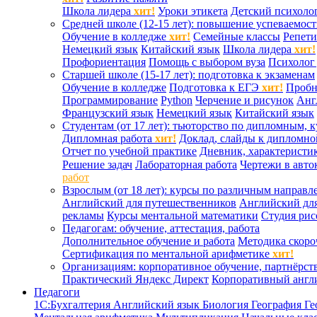
Школа лидера
хит!
Уроки этикета
Детский психоло
Средней школе (12-15 лет): повышение успеваемос
Обучение в колледже
хит!
Семейные классы
Репети
Немецкий язык
Китайский язык
Школа лидера
хит!
Профориентация
Помощь с выбором вуза
Психолог 
Старшей школе (15-17 лет): подготовка к экзаменам
Обучение в колледже
Подготовка к ЕГЭ
хит!
Проб
Программирование
Python
Черчение и рисунок
Анг
Французский язык
Немецкий язык
Китайский язык
Студентам (от 17 лет): тьюторство по дипломным, 
Дипломная работа
хит!
Доклад, слайды к дипломно
Отчет по учебной практике
Дневник, характеристик
Решение задач
Лабораторная работа
Чертежи в авто
работ
Взрослым (от 18 лет): курсы по различным направл
Английский для путешественников
Английский дл
рекламы
Курсы ментальной математики
Студия ри
Педагогам: обучение, аттестация, работа
Дополнительное обучение и работа
Методика скоро
Сертификация по ментальной арифметике
хит!
Организациям: корпоративное обучение, партнёрст
Практический Яндекс Директ
Корпоративный англ
Педагоги
1С:Бухгалтерия
Английский язык
Биология
География
Ге