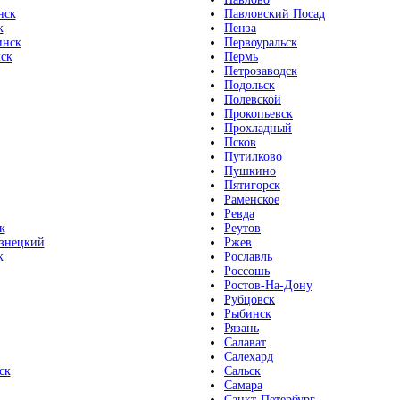
нск
Павловский Посад
к
Пенза
инск
Первоуральск
ск
Пермь
Петрозаводск
Подольск
Полевской
Прокопьевск
Прохладный
Псков
Путилково
Пушкино
Пятигорск
Раменское
Ревда
к
Реутов
знецкий
Ржев
к
Рославль
Россошь
Ростов-На-Дону
Рубцовск
Рыбинск
Рязань
Салават
Салехард
ск
Сальск
Самара
Санкт-Петербург