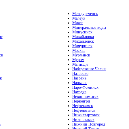
Междуреченск
Мелеуз
Миасс
Минеральные воды
Минусинск
рг
Михайловка
Михайловск
Мичуринск
Москва
ск
Мурманск
Муром
Мытищи
Набережные Челны
Назарово
к
Назрань
Нальчик
Наро-Фоминск
Находка
Невинномысск
Нерюнгри
Нефтекамск
Нефтеюганск
Нижневартовск
Нижнекамск
а
Нижний Новгород
Нижний Тагил