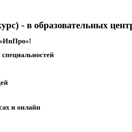
 курс) - в образовательных це
 «ИнПро»!
у специальностей
дей
сах и онлайн