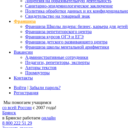
Лицензия на образовательную деятельность
Санитарно-эпидемиологическое заключение
Политика обработки данных и их конфиденциально
Свидетельство на товарный знак
Франшиза
Франшиза Школы лидера: бизнес, карьера для детей
Франшиза репетиторского центра
Франшиза курсов ОГЭ и ЕГЭ
Франшиза детского развивающего центра
Франшиза школы ментальной арифметики
Вакансии
Административные сотрудники
Педагоги, репетиторы, эксперты
Авторы текстов
Промоутеры
Контакты
Войти
|
Забыли пароль?
Регистрация
Мы помогаем учащимся
со всей России
с 2007 года!
Брянск
в Брянске работаем
онлайн
8 800 222 51 29