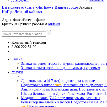
Вы можете открыть «ИнПро» в Вашем городе
Закрыть
ИнПро
Личный кабинет
Адрес ближайшего офиса:
Брянск, в Брянске работаем
онлайн
Контактный телефон
8 800 222 51 29
Все контакты
Заявка
Заявка на репетиторство, курсы, развивающие про
Заявка на тьюторство по дипломным, курсовым
Услуги
Дошкольникам (4-7 лет): подготовка к школе
Подготовка к школе
хит!
Ментальная арифметика
S
Английский язык
Китайский язык
Программы с пс
Школа безопасности
Детский психолог
Рисование
Младшей школе (7-12 лет): программы развития
Репетитор начальных классов
Подготовка к ВПР
По
хит!
Развитие памяти