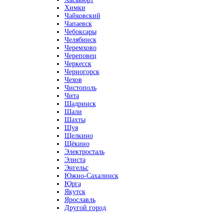
Химки
Чайковский
Чапаевск
Чебоксары
Челябинск
Черемхово
Череповец
Черкесск
Черногорск
Чехов
Чистополь
Чита
Шадринск
Шали
Шахты
Шуя
Щелкино
Щёкино
Электросталь
Элиста
Энгельс
Южно-Сахалинск
Юрга
Якутск
Ярославль
Другой город