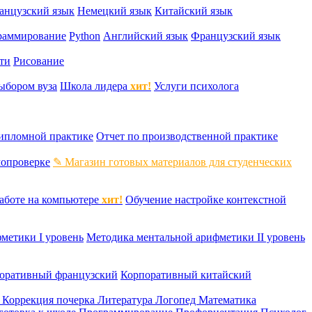
анцузский язык
Немецкий язык
Китайский язык
раммирование
Python
Английский язык
Французский язык
ти
Рисование
ыбором вуза
Школа лидера
хит!
Услуги психолога
дипломной практике
Отчет по производственной практике
мопроверке
✎ Магазин готовых материалов для студенческих
аботе на компьютере
хит!
Обучение настройке контекстной
метики I уровень
Методика ментальной арифметики II уровень
оративный французский
Корпоративный китайский
к
Коррекция почерка
Литература
Логопед
Математика