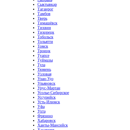
Сыктывкар
Таганрог
Тамбов
Тверь
Тимашёвск
Тихвин
Тихорецк
Тобольск
Тольятти
Томск
Троицк
Туапсе
Туймазы
Тула
Тюмень
Узловая
Улан-Удэ
Ульяновск
Урус-Мартан
Усолье-Сибирское
Уссурийск
Усть-Илимск
Уфа
Ухта
Фрязино
Хабаровск
Ханты-Мансийск
Хасавюрт