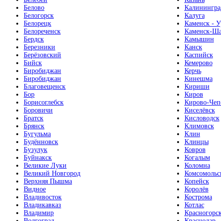
Белово
Калинингра
Белогорск
Калуга
Белорецк
Каменск - У
Белореченск
Каменск-Ша
Бердск
Камышин
Березники
Канск
Берёзовский
Каспийск
Бийск
Кемерово
Биробиджан
Керчь
Биробиджан
Кинешма
Благовещенск
Кириши
Бор
Киров
Борисоглебск
Кирово-Чеп
Боровичи
Киселёвск
Братск
Кисловодск
Брянск
Климовск
Бугульма
Клин
Будённовск
Клинцы
Бузулук
Ковров
Буйнакск
Когалым
Великие Луки
Коломна
Великий Новгород
Комсомольс
Верхняя Пышма
Копейск
Видное
Королёв
Владивосток
Кострома
Владикавказ
Котлас
Владимир
Красногорс
Волгоград
Краснодар