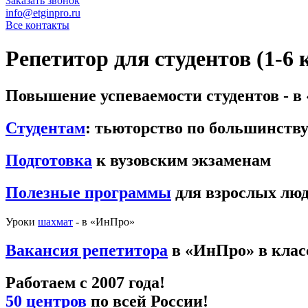
Заказать звонок
info@etginpro.ru
Все контакты
Репетитор для студентов (1-6
Повышение успеваемости студентов - в
Студентам
: тьюторство по большинств
Подготовка
к вузовским экзаменам
Полезные программы
для взрослых лю
Уроки
шахмат
- в «ИнПро»
Вакансия репетитора
в «ИнПро» в клас
Работаем с 2007 года!
50 центров
по всей России!