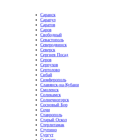
Саранск
Сарапул
Саратов
Саров
Свободный
Севастополь
Северодвинск
Северск
Сергиев Посад
Серов
Серпухов
Сертолово
Сибай
Симферополь
Славянск-на-Кубани
Смоленск
Соликамск
Солнечногорск
Сосновый Бор
Сочи
Ставрополь
Старый Оскол
Стерлитамак
Ступино
Сургут
Сызрань