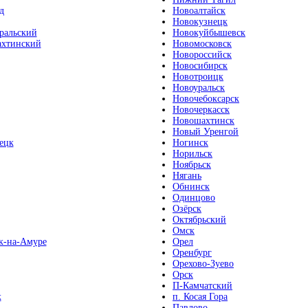
д
Новоалтайск
Новокузнецк
ральский
Новокуйбышевск
хтинский
Новомосковск
Новороссийск
Новосибирск
Новотроицк
Новоуральск
Новочебоксарск
Новочеркасск
Новошахтинск
Новый Уренгой
ецк
Ногинск
Норильск
Ноябрьск
Нягань
Обнинск
Одинцово
Озёрск
Октябрьский
Омск
к-на-Амуре
Орел
Оренбург
Орехово-Зуево
Орск
П-Камчатский
к
п. Косая Гора
Павлово