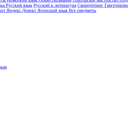
ссы
Немецкий язык
Обществознание
Ораторское мастерство
Под
ика
Русский язык
Русский и литература
Скорочтение
Таргетиров
кет
Яндекс.Директ
Японский язык
Все предметы
овым