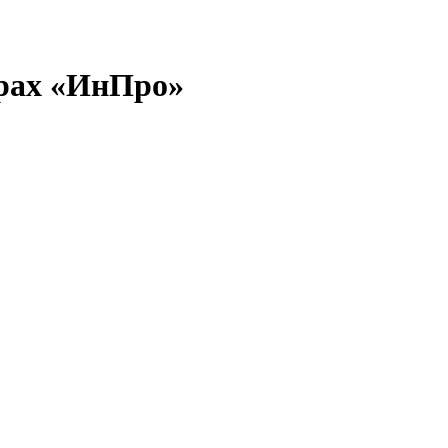
нтрах «ИнПро»