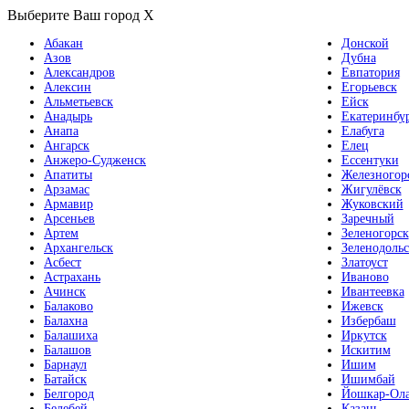
Выберите Ваш город
X
Абакан
Донской
Азов
Дубна
Александров
Евпатория
Алексин
Егорьевск
Альметьевск
Ейск
Анадырь
Екатеринбу
Анапа
Елабуга
Ангарск
Елец
Анжеро-Судженск
Ессентуки
Апатиты
Железногор
Арзамас
Жигулёвск
Армавир
Жуковский
Арсеньев
Заречный
Артем
Зеленогорск
Архангельск
Зеленодольс
Асбест
Златоуст
Астрахань
Иваново
Ачинск
Ивантеевка
Балаково
Ижевск
Балахна
Избербаш
Балашиха
Иркутск
Балашов
Искитим
Барнаул
Ишим
Батайск
Ишимбай
Белгород
Йошкар-Ол
Белебей
Казань