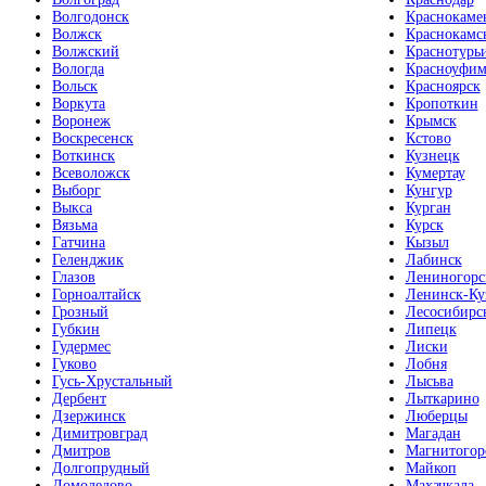
Волгодонск
Краснокаме
Волжск
Краснокамс
Волжский
Краснотурь
Вологда
Красноуфим
Вольск
Красноярск
Воркута
Кропоткин
Воронеж
Крымск
Воскресенск
Кстово
Воткинск
Кузнецк
Всеволожск
Кумертау
Выборг
Кунгур
Выкса
Курган
Вязьма
Курск
Гатчина
Кызыл
Геленджик
Лабинск
Глазов
Лениногорс
Горноалтайск
Ленинск-Ку
Грозный
Лесосибирс
Губкин
Липецк
Гудермес
Лиски
Гуково
Лобня
Гусь-Хрустальный
Лысьва
Дербент
Лыткарино
Дзержинск
Люберцы
Димитровград
Магадан
Дмитров
Магнитогор
Долгопрудный
Майкоп
Домодедово
Махачкала