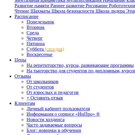
Ментальная арифметика
Мультипликация
Начальные кла
Развитие памяти
Раннее развитие
Рисование
Робототехн
Чтение
Шахматы
Школа безопасности
Школа лидера
Эти
Расписание
Понедельник
Вторник
Среда
Четверг
Пятница
Суббота
(сегодня)
Воскресенье
Цены
На репетиторство, курсы, развивающие программы
На тьюторство для студентов по дипломным, курс
Отзывы
От школьников
От студентов
От взрослых и педагогов
+ Оставить отзыв
Клиентам
Личный кабинет пользователя
Информация о сервисе «ИнПро» ®
Новости холдинга
Часто задаваемые вопросы
Блог: новинки в обучении