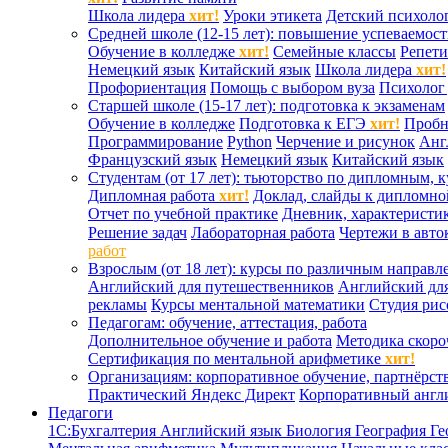
Школа лидера
хит!
Уроки этикета
Детский психоло
Средней школе (12-15 лет): повышение успеваемос
Обучение в колледже
хит!
Семейные классы
Репети
Немецкий язык
Китайский язык
Школа лидера
хит!
Профориентация
Помощь с выбором вуза
Психолог 
Старшей школе (15-17 лет): подготовка к экзаменам
Обучение в колледже
Подготовка к ЕГЭ
хит!
Проб
Программирование
Python
Черчение и рисунок
Анг
Французский язык
Немецкий язык
Китайский язык
Студентам (от 17 лет): тьюторство по дипломным, 
Дипломная работа
хит!
Доклад, слайды к дипломно
Отчет по учебной практике
Дневник, характеристик
Решение задач
Лабораторная работа
Чертежи в авто
работ
Взрослым (от 18 лет): курсы по различным направл
Английский для путешественников
Английский дл
рекламы
Курсы ментальной математики
Студия ри
Педагогам: обучение, аттестация, работа
Дополнительное обучение и работа
Методика скоро
Сертификация по ментальной арифметике
хит!
Организациям: корпоративное обучение, партнёрст
Практический Яндекс Директ
Корпоративный англ
Педагоги
1С:Бухгалтерия
Английский язык
Биология
География
Ге