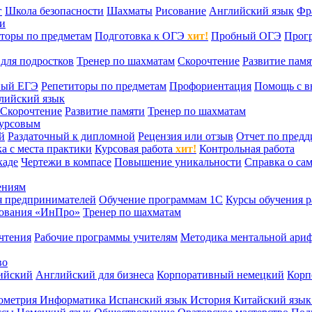
г
Школа безопасности
Шахматы
Рисование
Английский язык
Фр
ти
торы по предметам
Подготовка к ОГЭ
хит!
Пробный ОГЭ
Прог
для подростков
Тренер по шахматам
Скорочтение
Развитие памя
ный ЕГЭ
Репетиторы по предметам
Профориентация
Помощь с в
лийский язык
Скорочтение
Развитие памяти
Тренер по шахматам
курсовым
й
Раздаточный к дипломной
Рецензия или отзыв
Отчет по пред
а с места практики
Курсовая работа
хит!
Контрольная работа
каде
Чертежи в компасе
Повышение уникальности
Справка о са
ениям
я предпринимателей
Обучение программам 1С
Курсы обучения р
сования «ИнПро»
Тренер по шахматам
чтения
Рабочие программы учителям
Методика ментальной ариф
во
ийский
Английский для бизнеса
Корпоративный немецкий
Корп
ометрия
Информатика
Испанский язык
История
Китайский язы