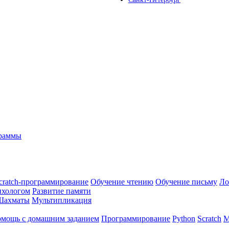
граммы
cratch-программирование
Обучение чтению
Обучение письму
Ло
ихологом
Развитие памяти
Шахматы
Мультипликация
мощь с домашним заданием
Программирование
Python
Scratch
М