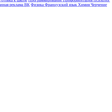
готовка к школе
Программирование
Профориентация
Психолог
анная реклама ВК
Физика
Французский язык
Химия
Черчение