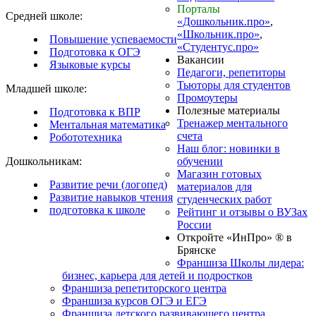
Порталы
Средней школе:
«Дошкольник.про»
,
«Школьник.про»
,
Повышение успеваемости
«Студентус.про»
Подготовка к ОГЭ
Вакансии
Языковые курсы
Педагоги, репетиторы
Тьюторы для студентов
Младшей школе:
Промоутеры
Полезные материалы
Подготовка к ВПР
Тренажер ментального
Ментальная математика
счета
Робототехника
Наш блог: новинки в
Дошкольникам:
обучении
Магазин готовых
Развитие речи (логопед)
материалов для
Развитие навыков чтения
студенческих работ
подготовка к школе
Рейтинг и отзывы о ВУЗах
России
Откройте «ИнПро» ® в
Брянске
Франшиза Школы лидера:
бизнес, карьера для детей и подростков
Франшиза репетиторского центра
Франшиза курсов ОГЭ и ЕГЭ
Франшиза детского развивающего центра