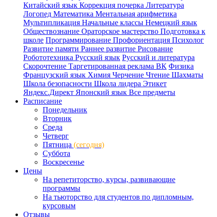
Китайский язык
Коррекция почерка
Литература
Логопед
Математика
Ментальная арифметика
Мультипликация
Начальные классы
Немецкий язык
Обществознание
Ораторское мастерство
Подготовка к
школе
Программирование
Профориентация
Психолог
Развитие памяти
Раннее развитие
Рисование
Робототехника
Русский язык
Русский и литература
Скорочтение
Таргетированная реклама ВК
Физика
Французский язык
Химия
Черчение
Чтение
Шахматы
Школа безопасности
Школа лидера
Этикет
Яндекс.Директ
Японский язык
Все предметы
Расписание
Понедельник
Вторник
Среда
Четверг
Пятница
(сегодня)
Суббота
Воскресенье
Цены
На репетиторство, курсы, развивающие
программы
На тьюторство для студентов по дипломным,
курсовым
Отзывы