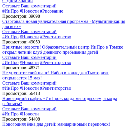
С Днём Знаний
Оставьте Ваш комментарий
#ИнПро
#Новости
#Рисование
Просмотров: 39698
Стартовала новая увлекательная программа «Мультипликация
для всех»
Оставьте Ваш комментарий
#ИнПро
#Новости
#Репетиторство
Просмотров: 49059
Приятные новости! Образовательный центр ИнПро в Томске
открыл летний клуб дневного пребывания детей
Оставьте Ваш комментарий
#ИнПро
#Новости
#Репетиторство
Просмотров: 48371
Не упустите свой шанс! Набор в колледж «Тьютория»
открывается 15 мая!
Оставьте Ваш комментарий
#ИнПро
#Новости
#Репетиторство
Просмотров: 56413
Новогодний график «ИнПро»: когда мы отдыхаем, а когда
работаем?
Оставьте Ваш комментарий
#ИнПро
#Новости
Просмотров: 54408
Новогодняя ёлка для детей: мандариновый переполох!