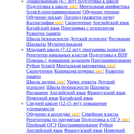
Дошкольникам (4-7 лет): подготовка к школе
Подготовка к школе
хит!
Ментальная арифметика
Scratch-программирование
Обучение чтению
Обучение письму
Логопед (развитие речи)
Каллиграфия
хит!
Скорочтение
Английский язык
Китайский язык
Программы с психологом
Развитие памяти
Школа безопасности
Детский психолог
Рисование
Шахматы
Мультипликация
Младшей школе (7-12 лет): программы развития
Репетитор начальных классов
Подготовка к ВПР
Помощь с домашним заданием
Программирование
Python
Scratch
Ментальная математика
хит!
Скорочтение
Коррекция почерка
хит!
Развитие
памяти
Школа лидера
хит!
Уроки этикета
Детский
психолог
Школа безопасности
Шахматы
Рисование
Английский язык
Французский язык
Немецкий язык
Китайский язык
Средней школе (12-15 лет): повышение
успеваемости
Обучение в колледже
хит!
Семейные классы
Репетиторы по предметам
Подготовка к ОГЭ
хит!
Пробный ОГЭ
Программирование
Python
Английский язык
Французский язык
Немецкий