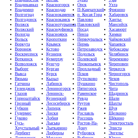
Владикавказ
Красногорск
Орск
Ухта
Владимир
Краснодар
П-Камчатский
Фрязино
Волгоград
Краснокаменск
п. Косая Гора
Хабаровск
Волгодонск
Краснокамск
Павлово
Ханты-
Волжск
Краснотурьинск
Павловский
Мансийск
Волжский
Красноуфимск
Посад
Хасавюрт
Вологда
Красноярск
Пенза
Химки
Вольск
Кропоткин
Первоуральск
Чайковский
Воркута
Крымск
Пермь
Чапаевск
Воронеж
Кстово
Петрозаводск
Чебоксары
Воскресенск
Кузнецк
Подольск
Челябинск
Воткинск
Кумертау
Полевской
Черемхово
Всеволожск
Кунгур
Прокопьевск
Череповец
Выборг
Курган
Прохладный
Черкесск
Выкса
Курск
Псков
Черногорск
Вязьма
Кызыл
Путилково
Чехов
Гатчина
Лабинск
Пушкино
Чистополь
Геленджик
Лениногорск
Пятигорск
Чита
Глазов
Ленинск-
Раменское
Шадринск
Горноалтайск
Кузнецкий
Ревда
Шали
Грозный
Лесосибирск
Реутов
Шахты
Губкин
Липецк
Ржев
Шуя
Гудермес
Лиски
Рославль
Щелкино
Гуково
Лобня
Россошь
Щёкино
Гусь-
Лысьва
Ростов-На-
Электросталь
Хрустальный
Лыткарино
Дону
Элиста
Дербент
Люберцы
Рубцовск
Энгельс
Дзержинск
Магадан
Рыбинск
Южно-