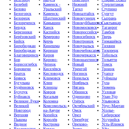
Белебей
Каменск -
Нижний
Стерлитамак
Белово
Уральский
Тагил
Ступино
Белогорск
Каменск-
Новоалтайск
Сургут
Белорецк
Шахтинский
Новокузнецк
Сызрань
Белореченск
Камышин
Новокуйбышевск
Сыктывкар
Бердск
Канск
Новомосковск
Таганрог
Березники
Каспийск
Новороссийск
Тамбов
Берёзовский
Кемерово
Новосибирск
Тверь
Бийск
Керчь
Новотроицк
Тимашёвск
Биробиджан
Кинешма
Новоуральск
Тихвин
Биробиджан
Кириши
Новочебоксарск
Тихорецк
Благовещенск
Киров
Новочеркасск
Тобольск
Бор
Кирово-
Новошахтинск
Тольятти
Борисоглебск
Чепецк
Новый
Томск
Боровичи
Киселёвск
Уренгой
Троицк
Братск
Кисловодск
Ногинск
Туапсе
Брянск
Климовск
Норильск
Туймазы
Бугульма
Клин
Ноябрьск
Тула
Будённовск
Клинцы
Нягань
Тюмень
Бузулук
Ковров
Обнинск
Узловая
Буйнакск
Когалым
Одинцово
Улан-Удэ
Великие Луки
Коломна
Озёрск
Ульяновск
Великий
Комсомольск-
Октябрьский
Урус-Мартан
Новгород
на-Амуре
Омск
Усолье-
Верхняя
Копейск
Орел
Сибирское
Пышма
Королёв
Оренбург
Уссурийск
Видное
Кострома
Орехово-
Усть-Илимск
Владивосток
Котлас
Зуево
Уфа