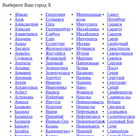
Выберите Ваш город
X
Абакан
Евпатория
Минеральные
Санкт-
Азов
Егорьевск
воды
Петербург
Александров
Ейск
Минусинск
Саранск
Алексин
Екатеринбург
Михайловка
Сарапул
Альметьевск
Елабуга
Михайловск
Саратов
Анадырь
Елец
Мичуринск
Саров
Анапа
Ессентуки
Москва
Свободный
Ангарск
Железногорск
Мурманск
Севастополь
Анжеро-
Жигулёвск
Муром
Северодвинск
Судженск
Жуковский
Мытищи
Северск
Апатиты
Заречный
Набережные
Сергиев
Арзамас
Зеленогорск
Челны
Посад
Армавир
Зеленодольск
Назарово
Серов
Арсеньев
Златоуст
Назрань
Серпухов
Артем
Иваново
Нальчик
Сертолово
Архангельск
Ивантеевка
Наро-
Сибай
Асбест
Ижевск
Фоминск
Симферополь
Астрахань
Избербаш
Находка
Славянск-на-
Ачинск
Иркутск
Невинномысск
Кубани
Балаково
Искитим
Нерюнгри
Смоленск
Балахна
Ишим
Нефтекамск
Соликамск
Балашиха
Ишимбай
Нефтеюганск
Солнечногорск
Балашов
Йошкар-Ола
Нижневартовск
Сосновый Бор
Барнаул
Казань
Нижнекамск
Сочи
Батайск
Калининград
Нижний
Ставрополь
Белгород
Калуга
Новгород
Старый Оскол