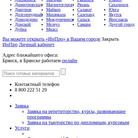
Димитровград
Магнитогорск
Рязань
Сахалинск
Дмитров
Майкоп
Салават
Юрга
Долгопрудный
Махачкала
Салехард
Якутск
Домодедово
Междуреченск
Сальск
Ярославль
Донской
Мелеуз
Самара
Другой город
Дубна
Миасс
Вы можете открыть «ИнПро» в Вашем городе
Закрыть
ИнПро
Личный кабинет
Адрес ближайшего офиса:
Брянск, в Брянске работаем
онлайн
Контактный телефон
8 800 222 51 29
Все контакты
Заявка
Заявка на репетиторство, курсы, развивающие
программы
Заявка на тьюторство по дипломным, курсовым
Услуги