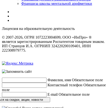
Франшиза школы ментальной арифметики
Лицензия на образовательную деятельность
серия 22Л01 №
0002491
© 2007-2026, ОГРН 1072223004699, ООО «ИнПро» ®
является зарегистрированным Роспатентом товарным знаком.
ИП Странцов И.А. ОГРНИП 324220200109401, ИНН
222308979775.
Разработка сайтов
веб-студия «Rouks»
Фамилия, имя
Обязательное поле
Контактный телефон
Обязательное
поле
E-mail
Обязательное поле
ся на скидки, акции, новости