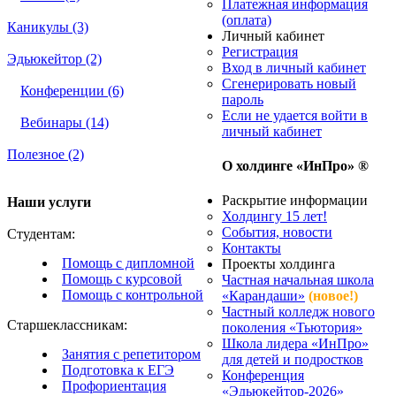
Платежная информация
(оплата)
Каникулы (3)
Личный кабинет
Регистрация
Эдьюкейтор (2)
Вход в личный кабинет
Сгенерировать новый
Конференции (6)
пароль
Если не удается войти в
Вебинары (14)
личный кабинет
Полезное (2)
О холдинге «ИнПро» ®
Раскрытие информации
Наши услуги
Холдингу 15 лет!
События, новости
Студентам:
Контакты
Помощь с дипломной
Проекты холдинга
Помощь с курсовой
Частная начальная школа
Помощь с контрольной
«Карандаши»
(новое!)
Частный колледж нового
Старшеклассникам:
поколения «Тьютория»
Школа лидера «ИнПро»
Занятия с репетитором
для детей и подростков
Подготовка к ЕГЭ
Конференция
Профориентация
«Эдьюкейтор-2026»