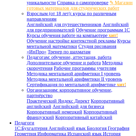
уникальности
Справка о самопроверке
✎ Магазин
готовых материалов для студенческих работ
Взрослым (от 18 лет): курсы по различным
направлениям
Английский для путешественников
Английский
для предпринимателей
Обучение программам 1С
Курсы обучения работе на компьютере
хит!
Обучение настройке контекстной рекламы
Курсы
ментальной математики
Студия рисования
«ИнПро»
Тренер по шахматам
Педагогам: обучение, аттестация, работа
Дополнительное обучение и работа
Методика
скорочтения
Рабочие программы учителям
Методика ментальной арифметики I уровень
Методика ментальной арифметики II уровень
Сертификация по ментальной арифметике
хит!
Организациям: корпоративное обучение,
партнёрство
Практический Яндекс Директ
Корпоративный
английский
Английский для бизнеса
Корпоративный немецкий
Корпоративный
французский
Корпоративный китайский
Педагоги
1С:Бухгалтерия
Английский язык
Биология
География
Геометрия
Информатика
Испанский язык
История