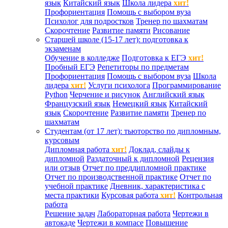
язык
Китайский язык
Школа лидера
хит!
Профориентация
Помощь с выбором вуза
Психолог для подростков
Тренер по шахматам
Скорочтение
Развитие памяти
Рисование
Старшей школе (15-17 лет): подготовка к
экзаменам
Обучение в колледже
Подготовка к ЕГЭ
хит!
Пробный ЕГЭ
Репетиторы по предметам
Профориентация
Помощь с выбором вуза
Школа
лидера
хит!
Услуги психолога
Программирование
Python
Черчение и рисунок
Английский язык
Французский язык
Немецкий язык
Китайский
язык
Скорочтение
Развитие памяти
Тренер по
шахматам
Студентам (от 17 лет): тьюторство по дипломным,
курсовым
Дипломная работа
хит!
Доклад, слайды к
дипломной
Раздаточный к дипломной
Рецензия
или отзыв
Отчет по преддипломной практике
Отчет по производственной практике
Отчет по
учебной практике
Дневник, характеристика с
места практики
Курсовая работа
хит!
Контрольная
работа
Решение задач
Лабораторная работа
Чертежи в
автокаде
Чертежи в компасе
Повышение